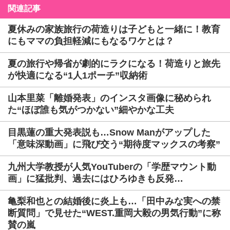
関連記事
夏休みの家族旅行の荷造りは子どもと一緒に！教育
にもママの負担軽減にもなるワケとは？
夏の旅行や帰省が劇的にラクになる！荷造りと旅先
が快適になる“1人1ポーチ”収納術
山本里菜「離婚発表」のインスタ画像に秘められ
た“ほぼ誰も気がつかない”細やかな工夫
目黒蓮の重大発表説も…Snow Manがアップした
「意味深動画」に飛び交う“期待度マックスの考察”
九州大学教授が人気YouTuberの「学歴マウント動
画」に猛批判、過去にはひろゆきも反発…
亀梨和也との結婚後に炎上も…「田中みな実への禁
断質問」で見せた“WEST.重岡大毅の男気行動”に称
賛の嵐