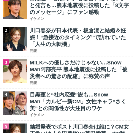
と発言も…熊本地震後に投稿した「8文字
のメッセージ」にファン感動
イケメン
川口春奈が日本代表・板倉滉と結婚＆妊
2
娠！“急接近のタイミング”で訪れていた
「人生の大転機」
芸能
M!LKへの優しさだけじゃない…Snow
3
Man阿部亮平 熊本地震後に投稿した「被
災者への驚きの配慮」に称賛の声
芸能
目黒蓮と“社内恋愛”説も…Snow
4
Man「カルビー新CM」女性キャラ“さく
美”との関係性が大注目のワケ
イケメン
結婚発表でポスト川口春奈は誰に？CM女
5