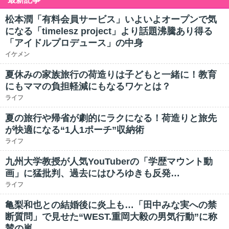
松本潤「有料会員サービス」いよいよオープンで気
になる「timelesz project」より話題沸騰あり得る
「アイドルプロデュース」の中身
イケメン
夏休みの家族旅行の荷造りは子どもと一緒に！教育
にもママの負担軽減にもなるワケとは？
ライフ
夏の旅行や帰省が劇的にラクになる！荷造りと旅先
が快適になる“1人1ポーチ”収納術
ライフ
九州大学教授が人気YouTuberの「学歴マウント動
画」に猛批判、過去にはひろゆきも反発…
ライフ
亀梨和也との結婚後に炎上も…「田中みな実への禁
断質問」で見せた“WEST.重岡大毅の男気行動”に称
賛の嵐