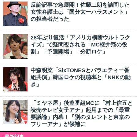
反論記事で急展開！佐藤二朗を詰問した
女性弁護士は「国分太一ハラスメント」
の担当者だった
28年ぶり復活「アメリカ横断ウルトラク
イズ」で疑問視される「MC櫻井翔の役
割」「予選開場」「分断ロケ」
中森明菜「SixTONESとバラエティー番
組共演」韓国ロケの視聴率と「NHKの動
き」
「ミヤネ屋」後釜番組MCに「村上信五と
読売テレビ女子アナ」起用までの「最重
要議論」内幕！「別のタレントと東京の
フリーアナ」が候補に
最新記事