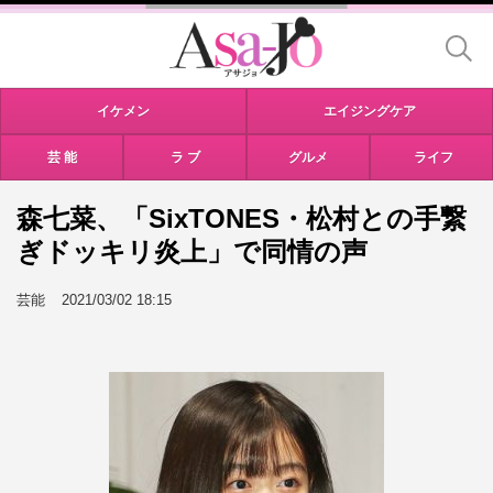
イケメン
エイジングケア
芸 能
ラ ブ
グルメ
ライフ
森七菜、「SixTONES・松村との手繋
ぎドッキリ炎上」で同情の声
芸能
2021/03/02 18:15