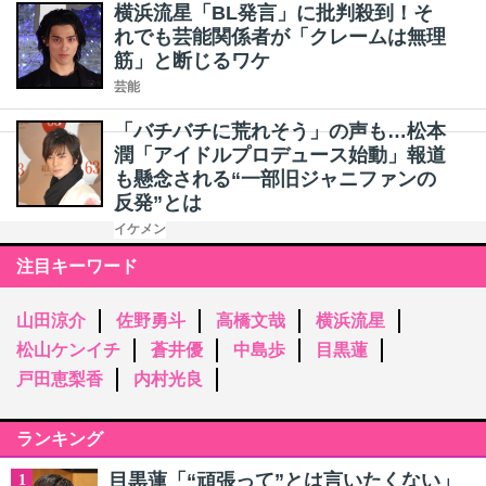
横浜流星「BL発言」に批判殺到！そ
れでも芸能関係者が「クレームは無理
筋」と断じるワケ
芸能
「バチバチに荒れそう」の声も…松本
潤「アイドルプロデュース始動」報道
も懸念される“一部旧ジャニファンの
反発”とは
イケメン
注目キーワード
山田涼介
佐野勇斗
高橋文哉
横浜流星
松山ケンイチ
蒼井優
中島歩
目黒蓮
戸田恵梨香
内村光良
ランキング
目黒蓮「“頑張って”とは言いたくない」
1