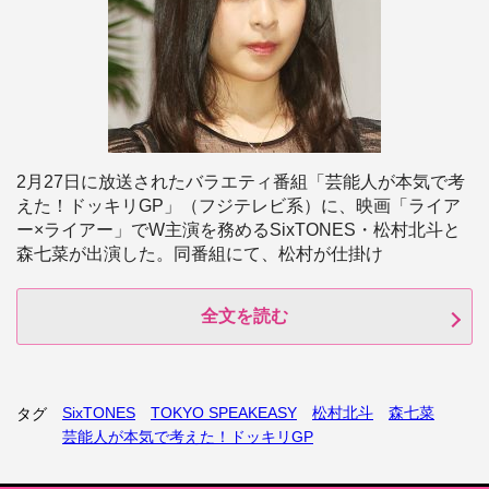
2月27日に放送されたバラエティ番組「芸能人が本気で考
えた！ドッキリGP」（フジテレビ系）に、映画「ライア
ー×ライアー」でW主演を務めるSixTONES・松村北斗と
森七菜が出演した。同番組にて、松村が仕掛け
全文を読む
SixTONES
TOKYO SPEAKEASY
松村北斗
森七菜
タグ
芸能人が本気で考えた！ドッキリGP