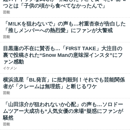
つとは「子供の頃から食べてなかったんで」
芸能
「M!LKを狙わないで」の声も…村重杏奈が告白した
「推しメンバーへの熱烈愛」にファンが大警戒
芸能
目黒蓮の不在に賛否も…「FIRST TAKE」大注目の
裏で投稿された“Snow Manの意味深インスタ”にフ
ァン感動
イケメン
横浜流星「BL発言」に批判殺到！それでも芸能関係
者が「クレームは無理筋」と断じるワケ
芸能
「山田涼介が狙われないか心配」の声も…ソロドー
ムツアー大成功も“人気女優の来場”疑惑にファンが
騒然
芸能