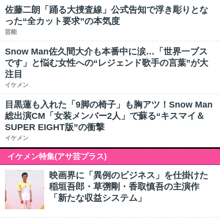
佐藤二朗「踊る大捜査線」公式告知で浮き彫りとな
った“全カット要求”の本気度
芸能
Snow Man佐久間大介も本番中に涙…「世界一ブス
です」と悩む女性への“レジェンド歌手の言葉”が大
注目
イケメン
目黒蓮も入れた「9脚の椅子」も胸アツ！Snow Man
総出演CM「女装メンバー2人」で蘇る“キスマイ＆
SUPER EIGHT版”の衝撃
イケメン
イケメン特集(アサ芸プラス)
映画界に「異例のビジネス」を仕掛けた
稲垣吾郎・草彅剛・香取慎吾の主演作
「新たな収益システム」