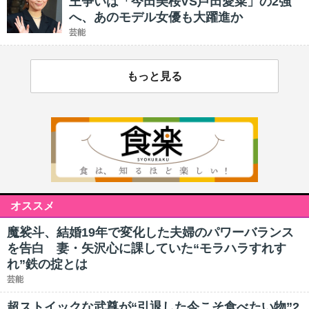
王争いは「今田美桜VS芦田愛菜」の2強
へ、あのモデル女優も大躍進か
芸能
もっと見る
オススメ
魔裟斗、結婚19年で変化した夫婦のパワーバランス
を告白 妻・矢沢心に課していた“モラハラすれす
れ”鉄の掟とは
芸能
超ストイックな武尊が“引退した今こそ食べたい物”2