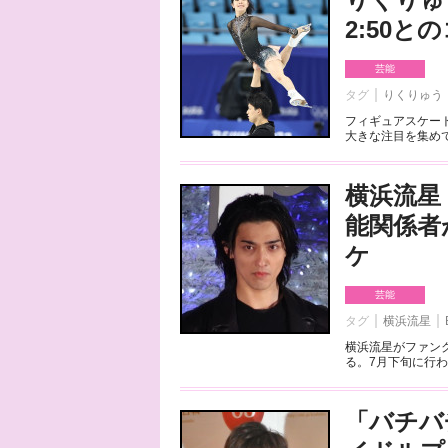
2:50
芸能
タグ
りくりゅう
フィギュアスケート
大きな注目を集めて
横浜流星
能関係者
ケ
芸能
タグ
横浜流星
横浜流星がファンク
る。7月下旬に行わ
「バチバ