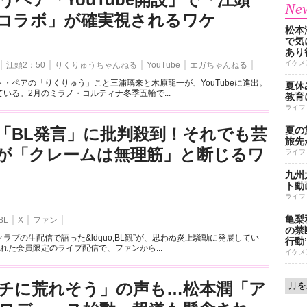
New
とのコラボ」が確実視されるワケ
松本
で気に
あり
イケメ
江頭2：50
りくりゅうちゃんねる
YouTube
エガちゃんねる
・ペアの「りくりゅう」こと三浦璃来と木原龍一が、YouTubeに進出。
夏休
いる。2月のミラノ・コルティナ冬季五輪で...
教育
ライフ
「BL発言」に批判殺到！それでも芸
夏の
旅先
が「クレームは無理筋」と断じるワ
ライフ
九州
ト動
ライフ
亀梨
BL
X
ファン
の禁
ラブの生配信で語った&ldquo;BL観”が、思わぬ炎上騒動に発展してい
行動
れた会員限定のライブ配信で、ファンから...
イケメ
チに荒れそう」の声も…松本潤「ア