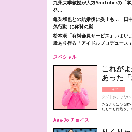
九州大学教授が人気YouTuberの
発…
亀梨和也との結婚後に炎上も…「田中
気行動”に称賛の嵐
松本潤「有料会員サービス」いよいよオープ
騰あり得る「アイドルプロデュース
スペシャル
これがよ
あった「
ライフ
タグ
おまじない
みなさんは少女時
たものも偶然うまく
Asa-Jo チョイス
りくりゅ