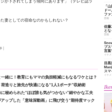
ッジが下されてしまう傾向にあります」（テレビ誌ラ
「山
ドー
ファ
芸能
た妻としての宿命なのかもしれない？
佐藤
とな
芸能
Sn
ブス
事
言葉
イケメ
目黒
Ma
スマイ
イケメ
と一緒に！教育にもママの負担軽減にもなるワケとは？
荷造りと旅先が快適になる“1人1ポーチ”収納術
Ike
に秘められた“ほぼ誰も気がつかない”細やかな工夫
nがアップした「意味深動画」に飛び交う“期待度マック