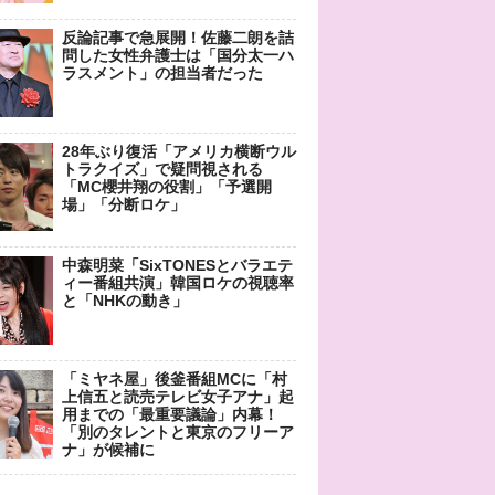
反論記事で急展開！佐藤二朗を詰
問した女性弁護士は「国分太一ハ
ラスメント」の担当者だった
28年ぶり復活「アメリカ横断ウル
トラクイズ」で疑問視される
「MC櫻井翔の役割」「予選開
場」「分断ロケ」
中森明菜「SixTONESとバラエテ
ィー番組共演」韓国ロケの視聴率
と「NHKの動き」
「ミヤネ屋」後釜番組MCに「村
上信五と読売テレビ女子アナ」起
用までの「最重要議論」内幕！
「別のタレントと東京のフリーア
ナ」が候補に