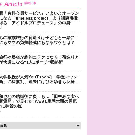
 Article
最新記事
潤「有料会員サービス」いよいよオープン
なる「timelesz project」より話題沸騰
得る「アイドルプロデュース」の中身
ン
みの家族旅行の荷造りは子どもと一緒に！
にもママの負担軽減にもなるワケとは？
旅行や帰省が劇的にラクになる！荷造りと
が快適になる“1人1ポーチ”収納術
大学教授が人気YouTuberの「学歴マウン
画」に猛批判、過去にはひろゆきも反発…
和也との結婚後に炎上も…「田中みな実へ
断質問」で見せた“WEST.重岡大毅の男気
”に称賛の嵐
ン