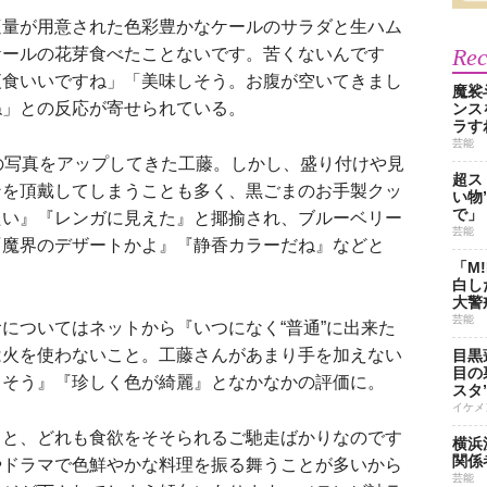
量が用意された色彩豊かなケールのサラダと生ハム
Re
ケールの花芽食べたことないです。苦くないんです
夜食いいですね」「美味しそう。お腹が空いてきまし
魔裟
ね」との反応が寄せられている。
ンス
ラす
芸能
の写真をアップしてきた工藤。しかし、盛り付けや見
超ス
ンを頂戴してしまうことも多く、黒ごまのお手製クッ
い物
で」
たい』『レンガに見えた』と揶揄され、ブルーベリー
芸能
『魔界のデザートかよ』『静香カラーだね』などと
「M
白し
大警
芸能
ついてはネットから『いつになく“普通”に出来た
は火を使わないこと。工藤さんがあまり手を加えない
目黒
目の
しそう』『珍しく色が綺麗』となかなかの評価に。
スタ
イケメ
と、どれも食欲をそそられるご馳走ばかりなのです
横浜
関係
やドラマで色鮮やかな料理を振る舞うことが多いから
芸能