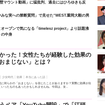
「学歴マウント動画」に猛批判、過去にはひろゆきも反
みな実への禁断質問」で見せた“WEST.重岡大毅の男
ンで気になる「timelesz project」より話題沸
」の中身
かった！女性たちが経験した効果の
おまじない」とは？
少女時代
効果
本当にあった話
代に何らかの「おまじない」を信じたことがありますか？実際に効果が出
いったものもあったかもしれませんね。今回は、女...
うペア「YouTube開設」で「江頭