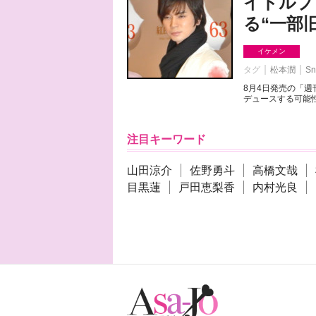
イドルプ
る“一部
イケメン
タグ
松本潤
Sn
8月4日発売の「
デュースする可能性
注目キーワード
山田涼介
佐野勇斗
高橋文哉
目黒蓮
戸田恵梨香
内村光良