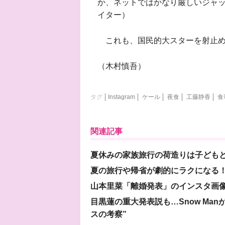
か、ネットではかなり厳しいジャ
イター）
これも、国民的大スターを射止め
（木村慎吾）
タグ
Instagram
ケール
夜食
工藤静香
食
関連記事
夏休みの家族旅行の荷造りは子ども
夏の旅行や帰省が劇的にラクになる！
山本里菜「離婚発表」のインスタ画像
目黒蓮の重大発表説も…Snow Ma
スの考察”