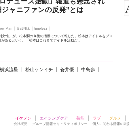
ロデュース始動」報道も懸念され
旧ジャニファンの反発”とは
ow Man
渡辺翔太
timelesz
週刊女性」が、松本潤の今後の活動について報じた。松本はアイドルをプロ
があるという。「松本はこれまでアイドル活動だ...
横浜流星
松山ケンイチ
蒼井優
中島歩
イケメン
エイジングケア
芸能
ラブ
グルメ
会社概要
グループ情報セキュリティポリシー
個人に関わる情報の取