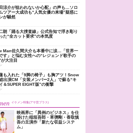
田涼介が狙われないか心配」の声も…ソロ
ムツアー大成功も“人気女優の来場”疑惑に
ンが騒然
二朗「踊る大捜査線」公式告知で浮き彫り
った“全カット要求”の本気度
ow Man佐久間大介も本番中に涙…「世界一
です」と悩む女性への“レジェンド歌手の
”が大注目
ン
蓮も入れた「9脚の椅子」も胸アツ！Snow
n総出演CM「女装メンバー2人」で蘇る“キ
＆SUPER EIGHT版”の衝撃
ン
men
イケメン特集(アサ芸プラス)
映画界に「異例のビジネス」を仕
掛けた稲垣吾郎・草彅剛・香取慎
吾の主演作「新たな収益システ
ム」