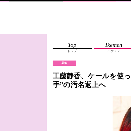
Top
Ikemen
トップ
イケメン
芸能
工藤静香、ケールを使っ
手”の汚名返上へ