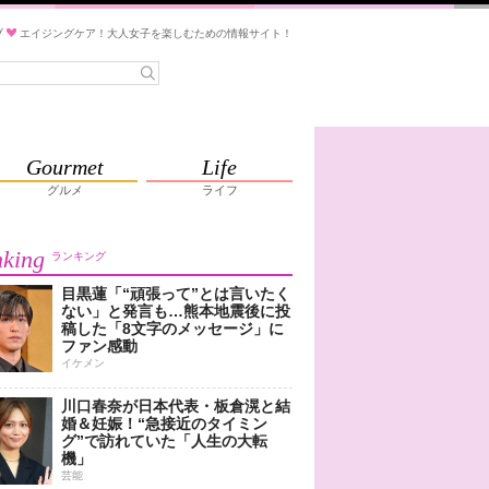
ブ
エイジングケア！大人女子を楽しむための情報サイト！
Gourmet
Life
グルメ
ライフ
king
ランキング
目黒蓮「“頑張って”とは言いたく
ない」と発言も…熊本地震後に投
稿した「8文字のメッセージ」に
ファン感動
イケメン
川口春奈が日本代表・板倉滉と結
婚＆妊娠！“急接近のタイミン
グ”で訪れていた「人生の大転
機」
芸能