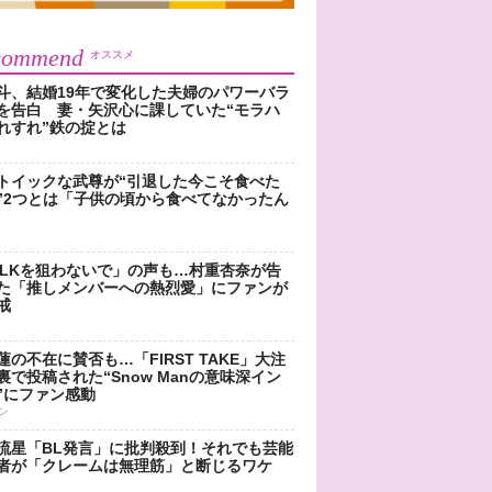
commend
オススメ
斗、結婚19年で変化した夫婦のパワーバラ
を告白 妻・矢沢心に課していた“モラハ
れすれ”鉄の掟とは
トイックな武尊が“引退した今こそ食べた
”2つとは「子供の頃から食べてなかったん
!LKを狙わないで」の声も…村重杏奈が告
た「推しメンバーへの熱烈愛」にファンが
戒
蓮の不在に賛否も…「FIRST TAKE」大注
裏で投稿された“Snow Manの意味深イン
”にファン感動
ン
流星「BL発言」に批判殺到！それでも芸能
者が「クレームは無理筋」と断じるワケ