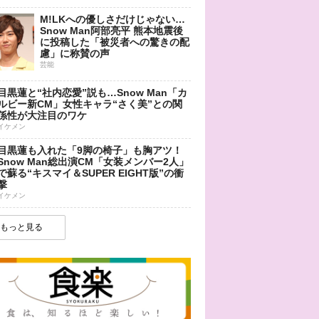
M!LKへの優しさだけじゃない…
Snow Man阿部亮平 熊本地震後
に投稿した「被災者への驚きの配
慮」に称賛の声
芸能
目黒蓮と“社内恋愛”説も…Snow Man「カ
ルビー新CM」女性キャラ“さく美”との関
係性が大注目のワケ
イケメン
目黒蓮も入れた「9脚の椅子」も胸アツ！
Snow Man総出演CM「女装メンバー2人」
で蘇る“キスマイ＆SUPER EIGHT版”の衝
撃
イケメン
もっと見る