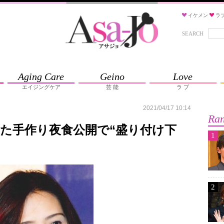
イケメン
ラ
SEARCH
Aging Care
Geino
Love
エイジングケア
芸 能
ラ ブ
2021/04/17 10:14
Ran
た手作り夜食公開で“盛り付け下
1
2