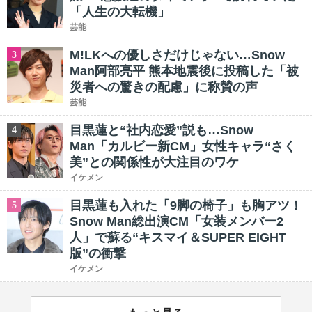
「人生の大転機」
芸能
M!LKへの優しさだけじゃない…Snow
3
Man阿部亮平 熊本地震後に投稿した「被
災者への驚きの配慮」に称賛の声
芸能
目黒蓮と“社内恋愛”説も…Snow
4
Man「カルビー新CM」女性キャラ“さく
美”との関係性が大注目のワケ
イケメン
目黒蓮も入れた「9脚の椅子」も胸アツ！
5
Snow Man総出演CM「女装メンバー2
人」で蘇る“キスマイ＆SUPER EIGHT
版”の衝撃
イケメン