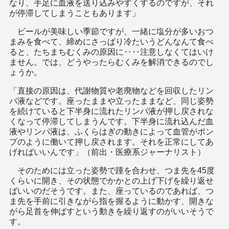
なり、手足に血液を送り込みやすくするのですが、それ
が停滞してしまうこともあります」
ビールが美味しい季節ですが、一緒に塩分が多いおつ
まみを食べて、締めにさっぱり冷たいうどんなんて食べ
ると、たちまちむくみの原因に‥‥注意しなくてはいけ
ません。では、どうやったらむくみを解消できるのでし
ょうか。
「直接の原因は、代謝物質や老廃物などを回収したリン
パ液などです。座ったままや立ったままなど、同じ姿勢
を続けていると下半身に流れたリンパ液が押し戻されな
くなって停滞してしまうんです。下半身に流れ込んだ血
液やリンパ液は、ふくらはぎの動きによって血管がポン
プのように働いて押し戻されます。それを正常にしてあ
げればいいんです」（前出・医療系ジャーナリスト）
そのためには立った姿勢で踵を合わせ、つま先を45度
くらいに開き、その状態でかかとの上げ下げを繰り返せ
ばいいのだそうです。また、座っているのであれば、つ
ま先を手前に引きながら指を握るように動かす、開きな
がら足首を伸ばすという動きを繰り返すのがいいそうで
す。