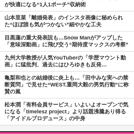
が快適になる“1人1ポーチ”収納術
山本里菜「離婚発表」のインスタ画像に秘められ
た“ほぼ誰も気がつかない”細やかな工夫
目黒蓮の重大発表説も…Snow Manがアップした
「意味深動画」に飛び交う“期待度マックスの考察”
九州大学教授が人気YouTuberの「学歴マウント動
画」に猛批判、過去にはひろゆきも反発…
亀梨和也との結婚後に炎上も…「田中みな実への禁
断質問」で見せた“WEST.重岡大毅の男気行動”に称
賛の嵐
松本潤「有料会員サービス」いよいよオープンで気
になる「timelesz project」より話題沸騰あり得る
「アイドルプロデュース」の中身