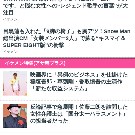
です」と悩む女性への“レジェンド歌手の言葉”が大
注目
イケメン
目黒蓮も入れた「9脚の椅子」も胸アツ！Snow Man
総出演CM「女装メンバー2人」で蘇る“キスマイ＆
SUPER EIGHT版”の衝撃
イケメン
イケメン特集(アサ芸プラス)
映画界に「異例のビジネス」を仕掛けた
稲垣吾郎・草彅剛・香取慎吾の主演作
「新たな収益システム」
反論記事で急展開！佐藤二朗を詰問した
女性弁護士は「国分太一ハラスメント」
の担当者だった