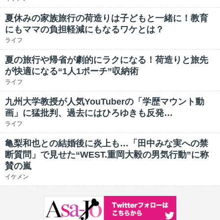
夏休みの家族旅行の荷造りは子どもと一緒に！教育
にもママの負担軽減にもなるワケとは？
ライフ
夏の旅行や帰省が劇的にラクになる！荷造りと旅先
が快適になる“1人1ポーチ”収納術
ライフ
九州大学教授が人気YouTuberの「学歴マウント動
画」に猛批判、過去にはひろゆきも反発…
ライフ
亀梨和也との結婚後に炎上も…「田中みな実への禁
断質問」で見せた“WEST.重岡大毅の男気行動”に称
賛の嵐
イケメン