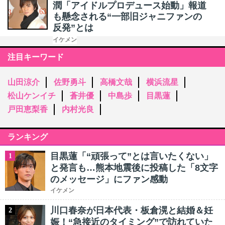
潤「アイドルプロデュース始動」報道
も懸念される“一部旧ジャニファンの
反発”とは
イケメン
注目キーワード
山田涼介
佐野勇斗
高橋文哉
横浜流星
松山ケンイチ
蒼井優
中島歩
目黒蓮
戸田恵梨香
内村光良
ランキング
目黒蓮「“頑張って”とは言いたくない」
1
と発言も…熊本地震後に投稿した「8文字
のメッセージ」にファン感動
イケメン
川口春奈が日本代表・板倉滉と結婚＆妊
2
娠！“急接近のタイミング”で訪れていた