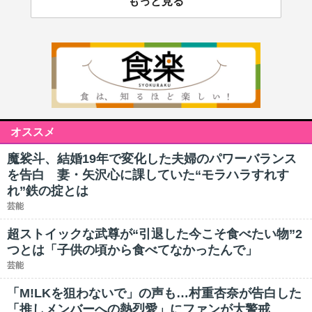
もっと見る
オススメ
魔裟斗、結婚19年で変化した夫婦のパワーバランス
を告白 妻・矢沢心に課していた“モラハラすれす
れ”鉄の掟とは
芸能
超ストイックな武尊が“引退した今こそ食べたい物”2
つとは「子供の頃から食べてなかったんで」
芸能
「M!LKを狙わないで」の声も…村重杏奈が告白した
「推しメンバーへの熱烈愛」にファンが大警戒