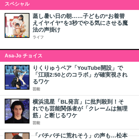
スペシャル
蒸し暑い日の朝……子どもの“お着替
えイヤイヤ”を3秒でやる気にさせる魔
法の声掛け
ライフ
Asa-Jo チョイス
りくりゅうペア「YouTube開設」で
「江頭2:50とのコラボ」が確実視され
るワケ
芸能
横浜流星「BL発言」に批判殺到！そ
れでも芸能関係者が「クレームは無理
筋」と断じるワケ
芸能
「バチバチに荒れそう」の声も…松本