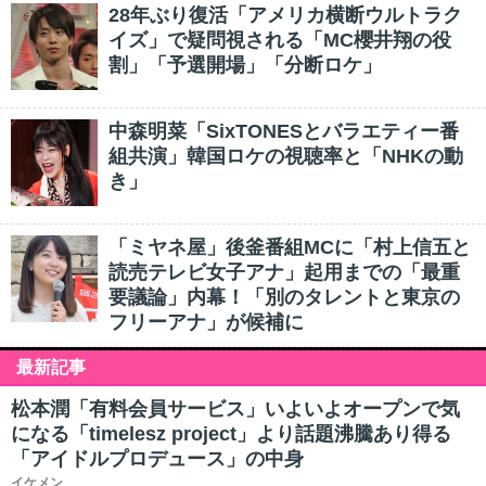
28年ぶり復活「アメリカ横断ウルトラク
イズ」で疑問視される「MC櫻井翔の役
割」「予選開場」「分断ロケ」
中森明菜「SixTONESとバラエティー番
組共演」韓国ロケの視聴率と「NHKの動
き」
「ミヤネ屋」後釜番組MCに「村上信五と
読売テレビ女子アナ」起用までの「最重
要議論」内幕！「別のタレントと東京の
フリーアナ」が候補に
最新記事
松本潤「有料会員サービス」いよいよオープンで気
になる「timelesz project」より話題沸騰あり得る
「アイドルプロデュース」の中身
イケメン