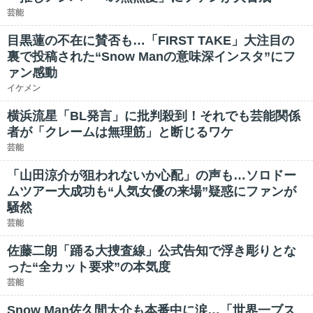
芸能
目黒蓮の不在に賛否も…「FIRST TAKE」大注目の
裏で投稿された“Snow Manの意味深インスタ”にフ
ァン感動
イケメン
横浜流星「BL発言」に批判殺到！それでも芸能関係
者が「クレームは無理筋」と断じるワケ
芸能
「山田涼介が狙われないか心配」の声も…ソロドー
ムツアー大成功も“人気女優の来場”疑惑にファンが
騒然
芸能
佐藤二朗「踊る大捜査線」公式告知で浮き彫りとな
った“全カット要求”の本気度
芸能
Snow Man佐久間大介も本番中に涙…「世界一ブス