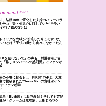
commend
オススメ
斗、結婚19年で変化した夫婦のパワーバラ
を告白 妻・矢沢心に課していた“モラハ
れすれ”鉄の掟とは
トイックな武尊が“引退した今こそ食べた
”2つとは「子供の頃から食べてなかったん
!LKを狙わないで」の声も…村重杏奈が告
た「推しメンバーへの熱烈愛」にファンが
戒
蓮の不在に賛否も…「FIRST TAKE」大注
裏で投稿された“Snow Manの意味深イン
”にファン感動
ン
流星「BL発言」に批判殺到！それでも芸能
者が「クレームは無理筋」と断じるワケ