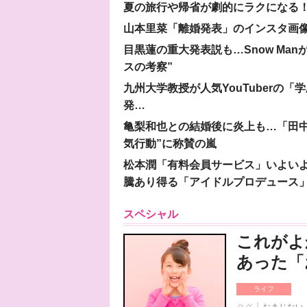
夏の旅行や帰省が劇的にラクになる！
山本里菜「離婚発表」のインスタ画像
目黒蓮の重大発表説も…Snow Ma
スの考察”
九州大学教授が人気YouTuberの
発…
亀梨和也との結婚後に炎上も…「田中
気行動”に称賛の嵐
松本潤「有料会員サービス」いよいよオープ
騰あり得る「アイドルプロデュース
スペシャル
これがよ
あった「
ライフ