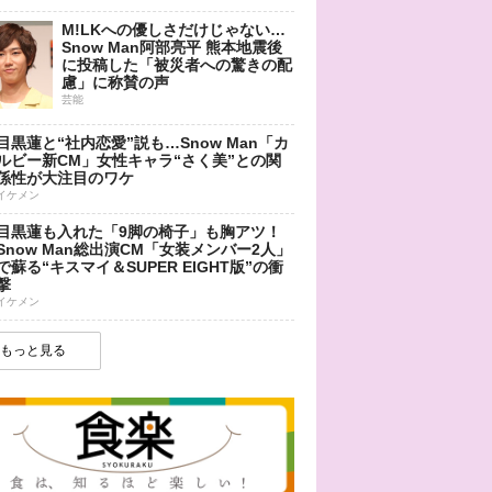
M!LKへの優しさだけじゃない…
Snow Man阿部亮平 熊本地震後
に投稿した「被災者への驚きの配
慮」に称賛の声
芸能
目黒蓮と“社内恋愛”説も…Snow Man「カ
ルビー新CM」女性キャラ“さく美”との関
係性が大注目のワケ
イケメン
目黒蓮も入れた「9脚の椅子」も胸アツ！
Snow Man総出演CM「女装メンバー2人」
で蘇る“キスマイ＆SUPER EIGHT版”の衝
撃
イケメン
もっと見る