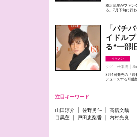
横浜流星がファンク
る。7月下旬に行わ
「バチバ
イドルプ
る“一部
イケメン
タグ
松本潤
Sn
8月4日発売の「
デュースする可能性
注目キーワード
山田涼介
佐野勇斗
高橋文哉
目黒蓮
戸田恵梨香
内村光良