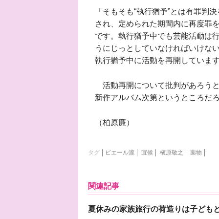
「そもそも“執行猶予”とは有罪判
され、定められた期間内に再度罪
です。執行猶予中でも芸能活動は
うにじっとしていなければいけな
執行猶予中に活動を再開していま
活動再開について批判があろうと
新作アルバム次第というところだ
（柏原廉）
タグ
ピエール瀧
宜候
槇原敬之
薬物
関連記事
夏休みの家族旅行の荷造りは子ども