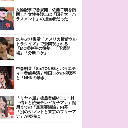
反論記事で急展開！佐藤二朗を詰
問した女性弁護士は「国分太一ハ
ラスメント」の担当者だった
28年ぶり復活「アメリカ横断ウル
トラクイズ」で疑問視される
「MC櫻井翔の役割」「予選開
場」「分断ロケ」
中森明菜「SixTONESとバラエテ
ィー番組共演」韓国ロケの視聴率
と「NHKの動き」
「ミヤネ屋」後釜番組MCに「村
上信五と読売テレビ女子アナ」起
用までの「最重要議論」内幕！
「別のタレントと東京のフリーア
ナ」が候補に