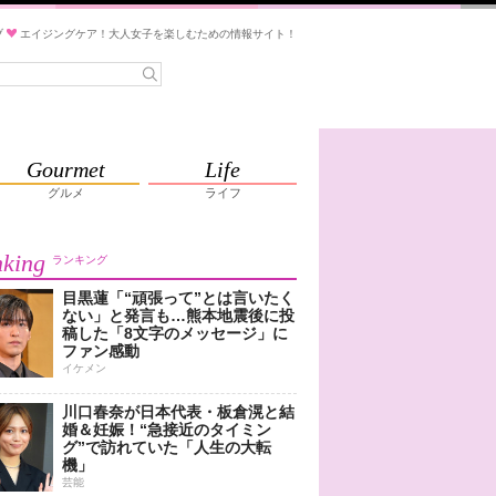
ブ
エイジングケア！大人女子を楽しむための情報サイト！
Gourmet
Life
グルメ
ライフ
king
ランキング
目黒蓮「“頑張って”とは言いたく
ない」と発言も…熊本地震後に投
稿した「8文字のメッセージ」に
ファン感動
イケメン
川口春奈が日本代表・板倉滉と結
婚＆妊娠！“急接近のタイミン
グ”で訪れていた「人生の大転
機」
芸能