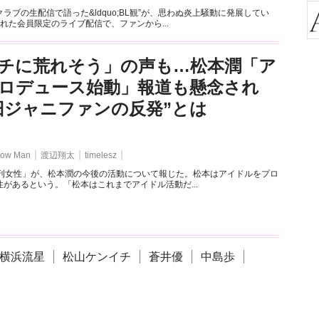
ラブの生配信で語った&ldquo;BL観”が、思わぬ炎上騒動に発展してい
れた会員限定のライブ配信で、ファンから...
チに荒れそう」の声も…松本潤「ア
ロデュース始動」報道も懸念され
旧ジャニファンの反発”とは
ow Man
渡辺翔太
timelesz
週刊女性」が、松本潤の今後の活動について報じた。松本はアイドルをプロ
があるという。「松本はこれまでアイドル活動だ...
横浜流星
松山ケンイチ
蒼井優
中島歩