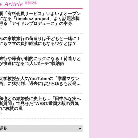
 Article
最新記事
潤「有料会員サービス」いよいよオープン
なる「timelesz project」より話題沸騰
得る「アイドルプロデュース」の中身
ン
みの家族旅行の荷造りは子どもと一緒に！
にもママの負担軽減にもなるワケとは？
旅行や帰省が劇的にラクになる！荷造りと
が快適になる“1人1ポーチ”収納術
大学教授が人気YouTuberの「学歴マウン
画」に猛批判、過去にはひろゆきも反発…
和也との結婚後に炎上も…「田中みな実へ
断質問」で見せた“WEST.重岡大毅の男気
”に称賛の嵐
ン