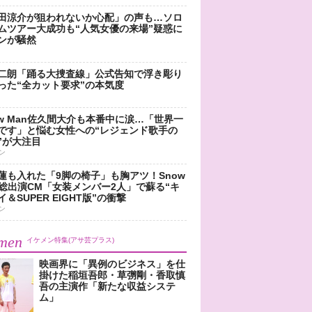
田涼介が狙われないか心配」の声も…ソロ
ムツアー大成功も“人気女優の来場”疑惑に
ンが騒然
二朗「踊る大捜査線」公式告知で浮き彫り
った“全カット要求”の本気度
ow Man佐久間大介も本番中に涙…「世界一
です」と悩む女性への“レジェンド歌手の
”が大注目
ン
蓮も入れた「9脚の椅子」も胸アツ！Snow
n総出演CM「女装メンバー2人」で蘇る“キ
＆SUPER EIGHT版”の衝撃
ン
men
イケメン特集(アサ芸プラス)
映画界に「異例のビジネス」を仕
掛けた稲垣吾郎・草彅剛・香取慎
吾の主演作「新たな収益システ
ム」