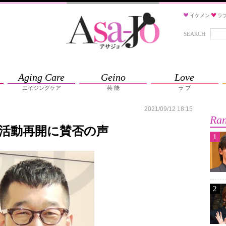
イケメン
ラ
SEARCH
Aging Care
Geino
Love
エイジングケア
芸 能
ラ ブ
2021/09/12 18:15
Ran
活動再開に賛否の声
1
2