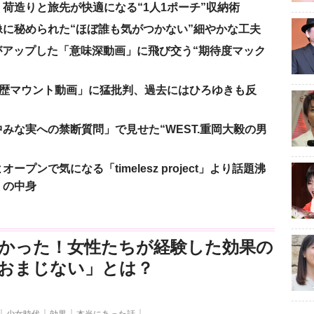
荷造りと旅先が快適になる“1人1ポーチ”収納術
に秘められた“ほぼ誰も気がつかない”細やかな工夫
nがアップした「意味深動画」に飛び交う“期待度マック
「学歴マウント動画」に猛批判、過去にはひろゆきも反
みな実への禁断質問」で見せた“WEST.重岡大毅の男
ンで気になる「timelesz project」より話題沸
」の中身
かった！女性たちが経験した効果の
おまじない」とは？