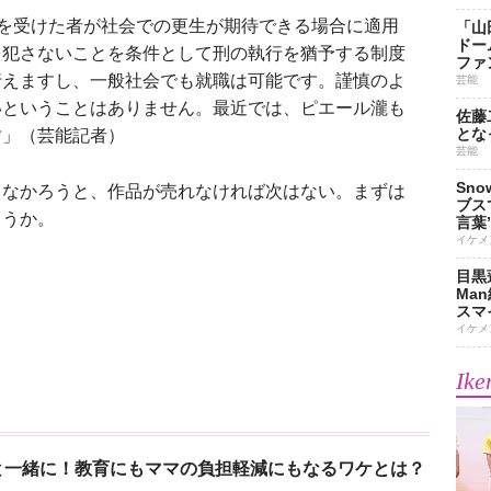
決を受けた者が社会での更生が期待できる場合に適用
「山
ドー
を犯さないことを条件として刑の執行を猶予する制度
ファ
行えますし、一般社会でも就職は可能です。謹慎のよ
芸能
いということはありません。最近では、ピエール瀧も
佐藤
とな
す」（芸能記者）
芸能
Sn
なかろうと、作品が売れなければ次はない。まずは
ブス
ろうか。
言葉
イケメ
目黒
Ma
スマイ
イケメ
Ike
と一緒に！教育にもママの負担軽減にもなるワケとは？