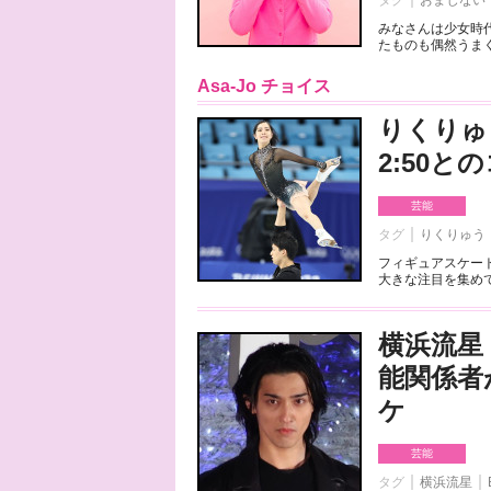
タグ
おまじない
みなさんは少女時
たものも偶然うまく
Asa-Jo チョイス
りくりゅ
2:50
芸能
タグ
りくりゅう
フィギュアスケート
大きな注目を集めて
横浜流星
能関係者
ケ
芸能
タグ
横浜流星