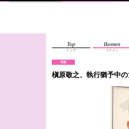
Top
Ikemen
トップ
イケメン
芸能
槇原敬之、執行猶予中の