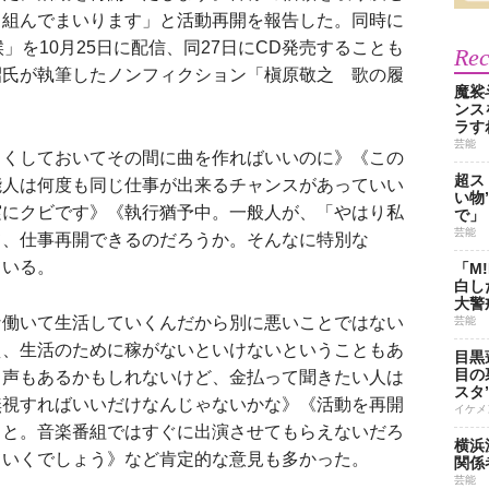
り組んでまいります」と活動再開を報告した。同時に
」を10月25日に配信、同27日にCD発売することも
Re
昭氏が執筆したノンフィクション「槇原敬之 歌の履
魔裟
ンス
ラす
芸能
くしておいてその間に曲を作ればいいのに》《この
超ス
能人は何度も同じ仕事が出来るチャンスがあっていい
い物
実にクビです》《執行猶予中。一般人が、「やはり私
で」
芸能
て、仕事再開できるのだろうか。そんなに特別な
ている。
「M
白し
大警
働いて生活していくんだから別に悪いことではない
芸能
え、生活のために稼がないといけないということもあ
目黒
目の
う声もあるかもしれないけど、金払って聞きたい人は
スタ
無視すればいいだけなんじゃないかな》《活動を再開
イケメ
こと。音楽番組ではすぐに出演させてもらえないだろ
横浜
ていくでしょう》など肯定的な意見も多かった。
関係
芸能