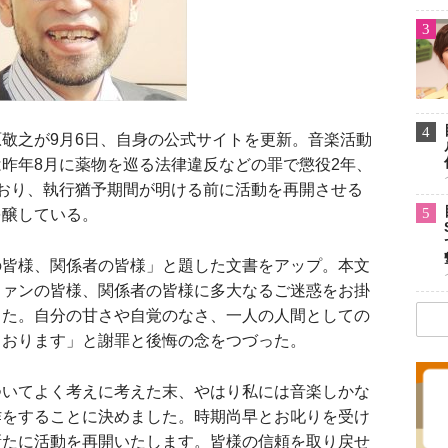
3
4
敬之が9月6日、自身の公式サイトを更新。音楽活動
昨年8月に薬物を巡る法律違反などの罪で懲役2年、
おり、執行猶予期間が明ける前に活動を再開させる
5
を醸している。
皆様、関係者の皆様」と題した文書をアップ。本文
ファンの皆様、関係者の皆様に多大なるご迷惑をお掛
した。自分の甘さや自覚のなさ、一人の人間としての
ております」と謝罪と後悔の念をつづった。
いてよく考えに考えた末、やはり私には音楽しかな
作をすることに決めました。時期尚早とお叱りを受け
新たに活動を再開いたします。皆様の信頼を取り戻せ