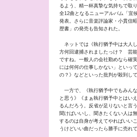
るよう、精一杯真摯な気持ちで取
全12曲となるニューアルバム「宜候
発表。さらに音楽評論家・小貫信
歴書」の発売も告知された。
ネットでは《執行猶予中は大人し
方何回逮捕されましたっけ？ 芸
ですね。一般人の会社勤めなら確
には何何の仕事しかない」といっ
の？》などといった批判が殺到し
一方で、《執行猶予中でもみんな
と思う》《まぁ執行猶予中とはい
るんだろう。反省が足りないと言
聞けばいいし、聞きたくない人は
するのは自身が考えてやればいい
うけどいい曲だったら勝手に売れ