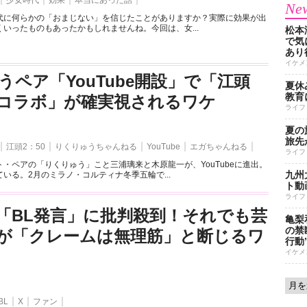
少女時代
効果
本当にあった話
New
代に何らかの「おまじない」を信じたことがありますか？実際に効果が出
いったものもあったかもしれませんね。今回は、女...
松本
で気に
あり
イケメ
うペア「YouTube開設」で「江頭
夏休
教育
とのコラボ」が確実視されるワケ
ライフ
夏の
旅先
江頭2：50
りくりゅうちゃんねる
YouTube
エガちゃんねる
ライフ
・ペアの「りくりゅう」こと三浦璃来と木原龍一が、YouTubeに進出。
九州
いる。2月のミラノ・コルティナ冬季五輪で...
ト動
ライフ
「BL発言」に批判殺到！それでも芸
亀梨
の禁
が「クレームは無理筋」と断じるワ
行動
イケメ
BL
X
ファン