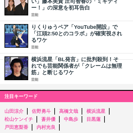
い」藤本美貴 庄司智春の「ミキティ
ー！」の深意を初耳告白
芸能
りくりゅうペア「YouTube開設」で
「江頭2:50とのコラボ」が確実視され
るワケ
芸能
横浜流星「BL発言」に批判殺到！そ
れでも芸能関係者が「クレームは無理
筋」と断じるワケ
芸能
注目キーワード
山田涼介
佐野勇斗
高橋文哉
横浜流星
松山ケンイチ
蒼井優
中島歩
目黒蓮
戸田恵梨香
内村光良