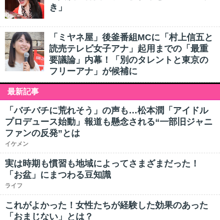
き」
「ミヤネ屋」後釜番組MCに「村上信五と
読売テレビ女子アナ」起用までの「最重
要議論」内幕！「別のタレントと東京の
フリーアナ」が候補に
最新記事
「バチバチに荒れそう」の声も…松本潤「アイドル
プロデュース始動」報道も懸念される“一部旧ジャニ
ファンの反発”とは
イケメン
実は時期も慣習も地域によってさまざまだった！
「お盆」にまつわる豆知識
ライフ
これがよかった！女性たちが経験した効果のあった
「おまじない」とは？