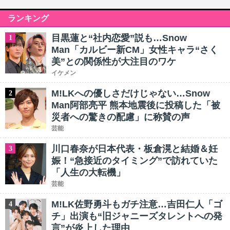
ランキング
目黒蓮と“社内恋愛”説も…Snow
1
Man「カルビー新CM」女性キャラ“さく
美”との関係性が大注目のワケ
イケメン
M!LKへの優しさだけじゃない…Snow
2
Man阿部亮平 熊本地震後に投稿した「被
災者への驚きの配慮」に称賛の声
芸能
川口春奈が日本代表・板倉滉と結婚＆妊
3
娠！“急接近のタイミング”で訪れていた
「人生の大転機」
芸能
M!LK佐野勇斗もガチ注意…吉田仁人「ゴ
4
チ」出演も“旧ジャニーズタレントへの発
言”が炎上した理由