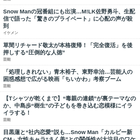
Snow Manの冠番組にも出演…M!LK佐野勇斗、生配
信で語った「驚きのプライベート」に心配の声が殺
到
イケメン
草間リチャード敬太が本格復帰！「完全復活」を後
押しする“圧倒的な人徳”
芸能
「処理しきれない」青木裕子、東野幸治…芸能人の
困惑感想で広がる映画「ちいかわ」考察ブーム
芸能
【Tシャツが乾くまで】“毒親の連鎖”が裏テーマなの
か、中島歩“樹生”の子どもを巻き込む恋模様にイラ
イラする！
芸能
目黒蓮と“社内恋愛”説も…Snow Man「カルビー新
CM」女性キャラ“さく美”との関係性が大注目のワケ