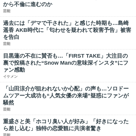
から不倫に進むのか
芸能
過去には「デマで干された」と感じた時期も…島崎
遥香 AKB時代に「匂わせを疑われて殺害予告」被害
を告白
芸能
目黒蓮の不在に賛否も…「FIRST TAKE」大注目の
裏で投稿された“Snow Manの意味深インスタ”にフ
ァン感動
イケメン
「山田涼介が狙われないか心配」の声も…ソロドー
ムツアー大成功も“人気女優の来場”疑惑にファンが
騒然
芸能
重盛さと美「ホコリ臭い人が好み」「好きになった
ら差し込む」独特の恋愛観に共演者驚き
芸能