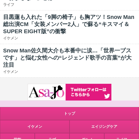
ライフ
目黒蓮も入れた「9脚の椅子」も胸アツ！Snow Man
総出演CM「女装メンバー2人」で蘇る“キスマイ＆
SUPER EIGHT版”の衝撃
イケメン
Snow Man佐久間大介も本番中に涙…「世界一ブス
です」と悩む女性への“レジェンド歌手の言葉”が大
注目
イケメン
トップ
イケメン
エイジングケア