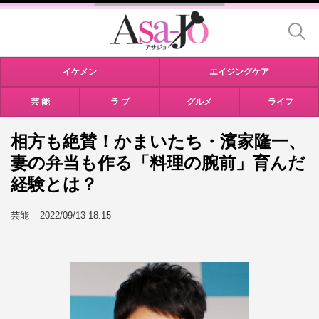
イケメン
エイジングケア
芸 能
ラ ブ
グルメ
ライフ
相方も絶賛！かまいたち・濱家隆一、
妻の弁当も作る「料理の腕前」育んだ
経験とは？
芸能
2022/09/13 18:15