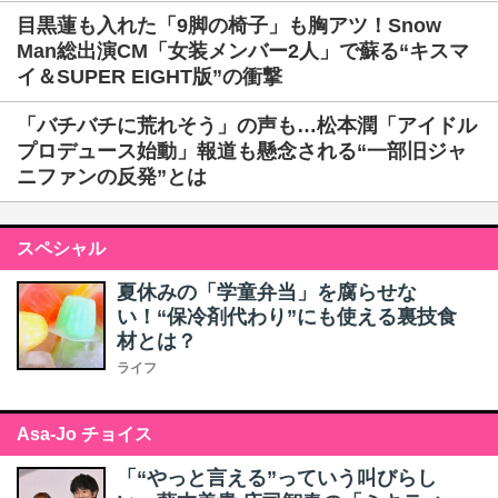
目黒蓮も入れた「9脚の椅子」も胸アツ！Snow
Man総出演CM「女装メンバー2人」で蘇る“キスマ
イ＆SUPER EIGHT版”の衝撃
「バチバチに荒れそう」の声も…松本潤「アイドル
プロデュース始動」報道も懸念される“一部旧ジャ
ニファンの反発”とは
スペシャル
夏休みの「学童弁当」を腐らせな
い！“保冷剤代わり”にも使える裏技食
材とは？
ライフ
Asa-Jo チョイス
「“やっと言える”っていう叫びらし