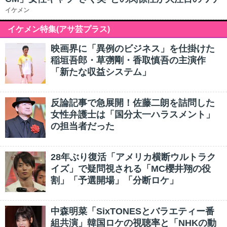
イケメン
イケメン特集(アサ芸プラス)
映画界に「異例のビジネス」を仕掛けた
稲垣吾郎・草彅剛・香取慎吾の主演作
「新たな収益システム」
反論記事で急展開！佐藤二朗を詰問した
女性弁護士は「国分太一ハラスメント」
の担当者だった
28年ぶり復活「アメリカ横断ウルトラク
イズ」で疑問視される「MC櫻井翔の役
割」「予選開場」「分断ロケ」
中森明菜「SixTONESとバラエティー番
組共演」韓国ロケの視聴率と「NHKの動