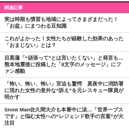
関連記事
実は時期も慣習も地域によってさまざまだった！
「お盆」にまつわる豆知識
これがよかった！女性たちが経験した効果のあった
「おまじない」とは？
目黒蓮「“頑張って”とは言いたくない」と発言も…
熊本地震後に投稿した「8文字のメッセージ」にフ
ァン感動
「怖い、怖い、怖い」宮迫も驚愕 真夜中に消防署
に現れた女性の意外な“訴え”を元レスキュー隊員が
明かす
Snow Man佐久間大介も本番中に涙…「世界一ブス
です」と悩む女性への“レジェンド歌手の言葉”が大
注目