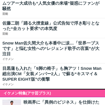
ムツアー大成功も“人気女優の来場”疑惑にファンが
騒然
芸能
佐藤二朗「踊る大捜査線」公式告知で浮き彫りとな
った“全カット要求”の本気度
芸能
Snow Man佐久間大介も本番中に涙…「世界一ブス
です」と悩む女性への“レジェンド歌手の言葉”が大
注目
イケメン
目黒蓮も入れた「9脚の椅子」も胸アツ！Snow Man
総出演CM「女装メンバー2人」で蘇る“キスマイ＆
SUPER EIGHT版”の衝撃
イケメン
イケメン特集(アサ芸プラス)
映画界に「異例のビジネス」を仕掛けた