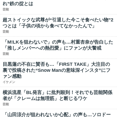
れ”鉄の掟とは
芸能
超ストイックな武尊が“引退した今こそ食べたい物”2
つとは「子供の頃から食べてなかったんで」
芸能
「M!LKを狙わないで」の声も…村重杏奈が告白した
「推しメンバーへの熱烈愛」にファンが大警戒
芸能
目黒蓮の不在に賛否も…「FIRST TAKE」大注目の
裏で投稿された“Snow Manの意味深インスタ”にフ
ァン感動
イケメン
横浜流星「BL発言」に批判殺到！それでも芸能関係
者が「クレームは無理筋」と断じるワケ
芸能
「山田涼介が狙われないか心配」の声も…ソロドー