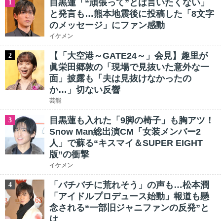
目黒蓮「“頑張って”とは言いたくない」
1
と発言も…熊本地震後に投稿した「8文字
のメッセージ」にファン感動
イケメン
【「大空港～GATE24～」会見】趣里が
2
眞栄田郷敦の「現場で見抜いた意外な一
面」披露も「夫は見抜けなかったの
か…」切ない反響
芸能
目黒蓮も入れた「9脚の椅子」も胸アツ！
3
Snow Man総出演CM「女装メンバー2
人」で蘇る“キスマイ＆SUPER EIGHT
版”の衝撃
イケメン
「バチバチに荒れそう」の声も…松本潤
4
「アイドルプロデュース始動」報道も懸
念される“一部旧ジャニファンの反発”と
は