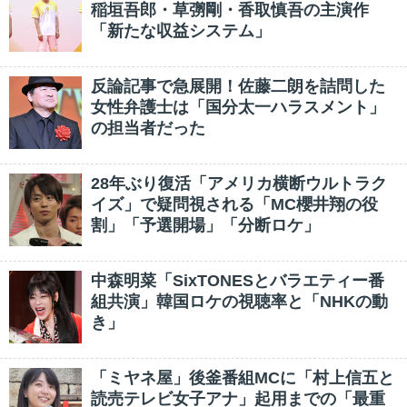
稲垣吾郎・草彅剛・香取慎吾の主演作
「新たな収益システム」
反論記事で急展開！佐藤二朗を詰問した
女性弁護士は「国分太一ハラスメント」
の担当者だった
28年ぶり復活「アメリカ横断ウルトラク
イズ」で疑問視される「MC櫻井翔の役
割」「予選開場」「分断ロケ」
中森明菜「SixTONESとバラエティー番
組共演」韓国ロケの視聴率と「NHKの動
き」
「ミヤネ屋」後釜番組MCに「村上信五と
読売テレビ女子アナ」起用までの「最重