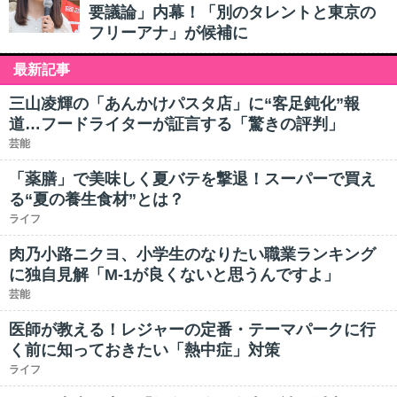
要議論」内幕！「別のタレントと東京の
フリーアナ」が候補に
最新記事
三山凌輝の「あんかけパスタ店」に“客足鈍化”報
道…フードライターが証言する「驚きの評判」
芸能
「薬膳」で美味しく夏バテを撃退！スーパーで買え
る“夏の養生食材”とは？
ライフ
肉乃小路ニクヨ、小学生のなりたい職業ランキング
に独自見解「M-1が良くないと思うんですよ」
芸能
医師が教える！レジャーの定番・テーマパークに行
く前に知っておきたい「熱中症」対策
ライフ