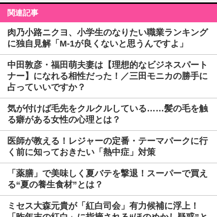
関連記事
肉乃小路ニクヨ、小学生のなりたい職業ランキング
に独自見解「M-1が良くないと思うんですよ」
中田敦彦・福田萌夫妻は【理想的なビジネスパート
ナー】になれる相性だった！／三田モニカの勝手に
占っていいですか？
気が付けば毛先をクルクルしている……髪の毛を触
る癖がある女性の心理とは？
医師が教える！レジャーの定番・テーマパークに行
く前に知っておきたい「熱中症」対策
「薬膳」で美味しく夏バテを撃退！スーパーで買え
る“夏の養生食材”とは？
ミセス大森元貴が「紅白司会」有力候補に浮上！