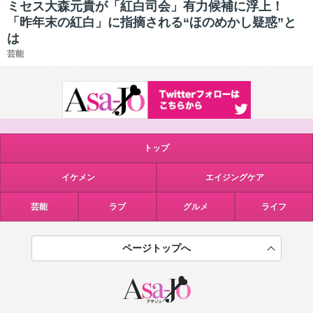
ミセス大森元貴が「紅白司会」有力候補に浮上！
「昨年末の紅白」に指摘される“ほのめかし疑惑”と
は
芸能
トップ
イケメン
エイジングケア
芸能
ラブ
グルメ
ライフ
ページトップへ