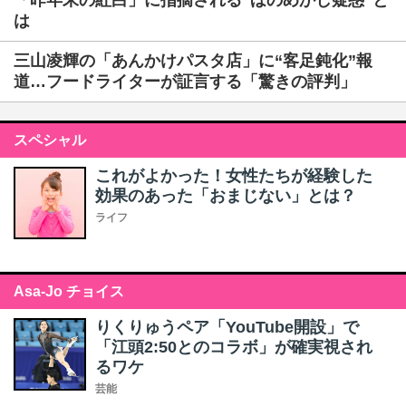
「昨年末の紅白」に指摘される“ほのめかし疑惑”と
は
三山凌輝の「あんかけパスタ店」に“客足鈍化”報
道…フードライターが証言する「驚きの評判」
スペシャル
これがよかった！女性たちが経験した
効果のあった「おまじない」とは？
ライフ
Asa-Jo チョイス
りくりゅうペア「YouTube開設」で
「江頭2:50とのコラボ」が確実視され
るワケ
芸能