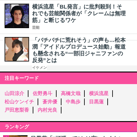
横浜流星「BL発言」に批判殺到！そ
れでも芸能関係者が「クレームは無理
筋」と断じるワケ
芸能
「バチバチに荒れそう」の声も…松本
潤「アイドルプロデュース始動」報道
も懸念される“一部旧ジャニファンの
反発”とは
イケメン
注目キーワード
山田涼介
佐野勇斗
高橋文哉
横浜流星
松山ケンイチ
蒼井優
中島歩
目黒蓮
戸田恵梨香
内村光良
ランキング