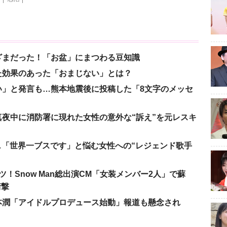
ざまだった！「お盆」にまつわる豆知識
た効果のあった「おまじない」とは？
い」と発言も…熊本地震後に投稿した「8文字のメッセ
夜中に消防署に現れた女性の意外な“訴え”を元レスキ
涙…「世界一ブスです」と悩む女性への“レジェンド歌手
！Snow Man総出演CM「女装メンバー2人」で蘇
衝撃
本潤「アイドルプロデュース始動」報道も懸念され