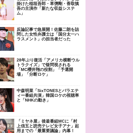
掛けた稲垣吾郎・草彅剛・香取慎
吾の主演作「新たな収益システ
ム」
反論記事で急展開！佐藤二朗を詰
問した女性弁護士は「国分太一ハ
ラスメント」の担当者だった
28年ぶり復活「アメリカ横断ウル
トラクイズ」で疑問視される
「MC櫻井翔の役割」「予選開
場」「分断ロケ」
中森明菜「SixTONESとバラエテ
ィー番組共演」韓国ロケの視聴率
と「NHKの動き」
「ミヤネ屋」後釜番組MCに「村
上信五と読売テレビ女子アナ」起
用までの「最重要議論」内幕！