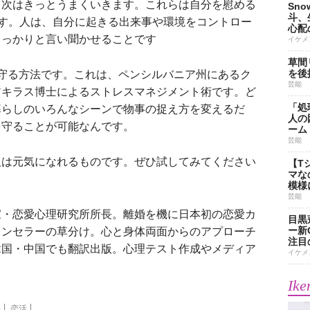
、次はきっとうまくいきます。これらは自分を慰める
Sn
斗、
です。人は、自分に起きる出来事や環境をコントロー
心配
しっかりと言い聞かせることです
イケメ
草間
を後
守る方法です。これは、ペンシルバニア州にあるク
芸能
アキラス博士によるストレスマネジメント術です。ど
「処
暮らしのいろんなシーンで物事の捉え方を変えるだ
人の
を守ることが可能なんです。
ーム
芸能
は元気になれるものです。ぜひ試してみてください
【T
マな
模様
芸能
家・恋愛心理研究所所長。離婚を機に日本初の恋愛カ
目黒
ー新
ウンセラーの草分け。心と身体両面からのアプローチ
注目
韓国・中国でも翻訳出版。心理テスト作成やメディア
イケメ
Ike
子
恋活