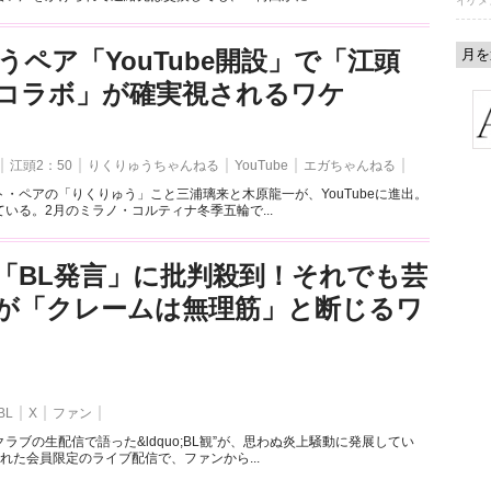
イケメ
うペア「YouTube開設」で「江頭
とのコラボ」が確実視されるワケ
江頭2：50
りくりゅうちゃんねる
YouTube
エガちゃんねる
・ペアの「りくりゅう」こと三浦璃来と木原龍一が、YouTubeに進出。
いる。2月のミラノ・コルティナ冬季五輪で...
「BL発言」に批判殺到！それでも芸
が「クレームは無理筋」と断じるワ
BL
X
ファン
ラブの生配信で語った&ldquo;BL観”が、思わぬ炎上騒動に発展してい
れた会員限定のライブ配信で、ファンから...