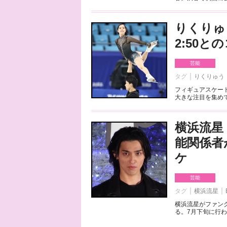
りくりゅ
2:50
芸能
タグ
りくりゅう
フィギュアスケート
大きな注目を集めて
横浜流星
能関係者
ケ
芸能
タグ
横浜流星
横浜流星がファンク
る。7月下旬に行わ