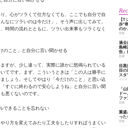
Re
り、心がツラくて仕方なくても、ここでも自分で自
【T
こんなにツラいのは今だけ」、そう声に出してみて。
歩“
て、時間の流れとともに、ツラい出来事もツラくなく
のか
芸能
過去
島崎
けのこと」と自分に言い聞かせる
告」
芸能
ますが、少し違って、実際に誰かに怒鳴られている
目黒
目の
ついてです。まず、こういうときは「この人は勝手に
スタ
せましょう。そしてやはり「今だけのこと」と思い込
イケメ
。「すぐに終わるので安心しようね」と自分に言い聞
「山
とも悪くないのです。
ドー
ファ
芸能
ルできることを忘れない
重盛
った
芸能
やり方を変えてみたり工夫をしたりすればうまくい