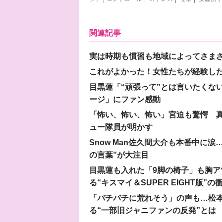
関連記事
実は時期も慣習も地域によってさま
これがよかった！女性たちが経験し
目黒蓮「“頑張って”とは言いたくな
ージ」にファン感動
「怖い、怖い、怖い」宮迫も驚愕 真
ュー隊員が明かす
Snow Man佐久間大介も本番中に
の言葉”が大注目
目黒蓮も入れた「9脚の椅子」も胸アツ
る“キスマイ＆SUPER EIGHT版”の
「バチバチに荒れそう」の声も…松
る“一部旧ジャニファンの反発”とは