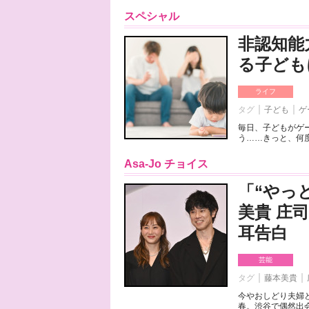
スペシャル
非認知能
る子ども
ライフ
タグ
子ども
ゲ
毎日、子どもがゲ
う……きっと、何度
Asa-Jo チョイス
「“やっ
美貴 庄
耳告白
芸能
タグ
藤本美貴
今やおしどり夫婦
春。渋谷で偶然出会