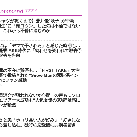
commend
オススメ
シャツが乾くまで】蒼井優“咲子”が中島
樹生”に「頭コツン」したのは不倫ではない
、これから不倫に進むのか
には「デマで干された」と感じた時期も…
遥香 AKB時代に「匂わせを疑われて殺害予
被害を告白
蓮の不在に賛否も…「FIRST TAKE」大注
裏で投稿された“Snow Manの意味深イン
”にファン感動
ン
田涼介が狙われないか心配」の声も…ソロ
ムツアー大成功も“人気女優の来場”疑惑に
ンが騒然
さと美「ホコリ臭い人が好み」「好きにな
ら差し込む」独特の恋愛観に共演者驚き