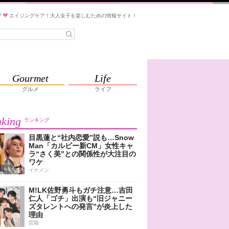
ブ
エイジングケア！大人女子を楽しむための情報サイト！
Gourmet
Life
グルメ
ライフ
king
ランキング
目黒蓮と“社内恋愛”説も…Snow
Man「カルビー新CM」女性キャ
ラ“さく美”との関係性が大注目の
ワケ
イケメン
M!LK佐野勇斗もガチ注意…吉田
仁人「ゴチ」出演も“旧ジャニー
ズタレントへの発言”が炎上した
理由
芸能