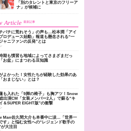
「別のタレントと東京のフリーア
ナ」が候補に
 Article
最新記事
チバチに荒れそう」の声も…松本潤「アイ
プロデュース始動」報道も懸念される“一
ジャニファンの反発”とは
ン
時期も慣習も地域によってさまざまだっ
「お盆」にまつわる豆知識
がよかった！女性たちが経験した効果のあ
「おまじない」とは？
蓮も入れた「9脚の椅子」も胸アツ！Snow
n総出演CM「女装メンバー2人」で蘇る“キ
＆SUPER EIGHT版”の衝撃
ン
ow Man佐久間大介も本番中に涙…「世界一
です」と悩む女性への“レジェンド歌手の
”が大注目