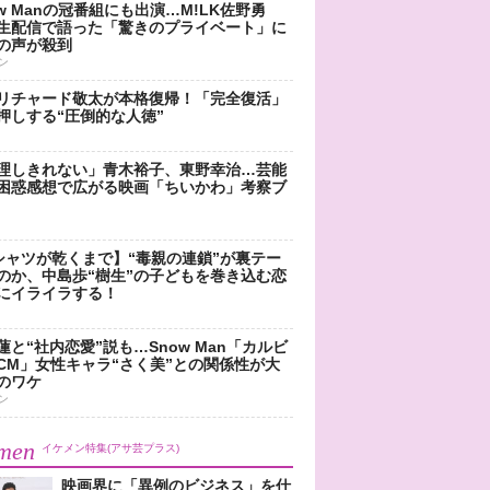
ow Manの冠番組にも出演…M!LK佐野勇
生配信で語った「驚きのプライベート」に
の声が殺到
ン
リチャード敬太が本格復帰！「完全復活」
押しする“圧倒的な人徳”
理しきれない」青木裕子、東野幸治…芸能
困惑感想で広がる映画「ちいかわ」考察ブ
シャツが乾くまで】“毒親の連鎖”が裏テー
のか、中島歩“樹生”の子どもを巻き込む恋
にイライラする！
蓮と“社内恋愛”説も…Snow Man「カルビ
CM」女性キャラ“さく美”との関係性が大
のワケ
ン
men
イケメン特集(アサ芸プラス)
映画界に「異例のビジネス」を仕