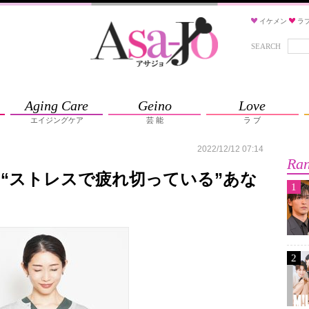
イケメン
ラ
SEARCH
Aging Care
Geino
Love
エイジングケア
芸 能
ラ ブ
2022/12/12 07:14
Ran
“ストレスで疲れ切っている”あな
1
2