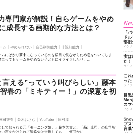
力専門家が解説！自らゲームをやめ
New
に成長する画期的な方法とは？
「バ
ドル
部旧
イケメ
ーム
やめられない
自己制御能力
非認知能力
ームにばかり夢中になっているのを横目で見ながらため息をついてしま
実は
言ってもゲームをやめない子どもにイライラしたり、...
た！
ライフ
これ
った
と言える”っていう叫びらしい」藤本
ライフ
司智春の「ミキティー！」の深意を初
目黒
Ma
スマイ
イケメ
Sn
庄司智春
鈴木おさむ
YouTube
田村淳
ブス
として知られる元「モーニング娘。」藤本美貴と、「品川庄司」の庄司智
言葉
い声をかけられて連絡先は交換しても、「何回かに...