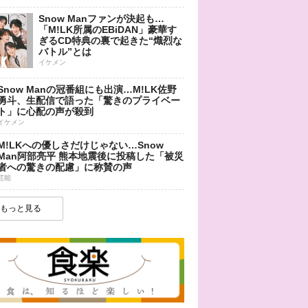
Snow Manファンが決起も…
「M!LK所属のEBiDAN」豪華す
ぎるCD特典の裏で起きた“熾烈な
バトル”とは
イケメン
Snow Manの冠番組にも出演…M!LK佐野
勇斗、生配信で語った「驚きのプライベー
ト」に心配の声が殺到
イケメン
M!LKへの優しさだけじゃない…Snow
Man阿部亮平 熊本地震後に投稿した「被災
者への驚きの配慮」に称賛の声
芸能
もっと見る