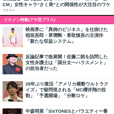
CM」女性キャラ“さく美”との関係性が大注目のワケ
イケメン
イケメン特集(アサ芸プラス)
映画界に「異例のビジネス」を仕掛けた
稲垣吾郎・草彅剛・香取慎吾の主演作
「新たな収益システム」
反論記事で急展開！佐藤二朗を詰問した
女性弁護士は「国分太一ハラスメント」
の担当者だった
28年ぶり復活「アメリカ横断ウルトラク
イズ」で疑問視される「MC櫻井翔の役
割」「予選開場」「分断ロケ」
中森明菜「SixTONESとバラエティー番