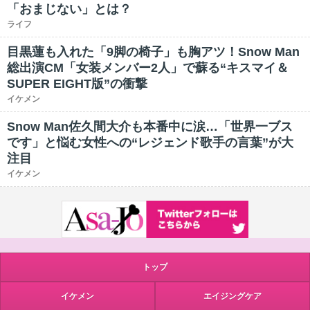
「おまじない」とは？
ライフ
目黒蓮も入れた「9脚の椅子」も胸アツ！Snow Man
総出演CM「女装メンバー2人」で蘇る“キスマイ＆
SUPER EIGHT版”の衝撃
イケメン
Snow Man佐久間大介も本番中に涙…「世界一ブス
です」と悩む女性への“レジェンド歌手の言葉”が大
注目
イケメン
トップ
イケメン
エイジングケア