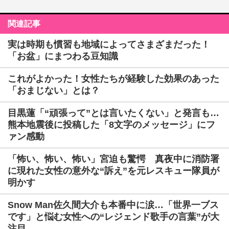
関連記事
実は時期も慣習も地域によってさまざまだった！
「お盆」にまつわる豆知識
これがよかった！女性たちが経験した効果のあった
「おまじない」とは？
目黒蓮「“頑張って”とは言いたくない」と発言も…
熊本地震後に投稿した「8文字のメッセージ」にフ
ァン感動
「怖い、怖い、怖い」宮迫も驚愕 真夜中に消防署
に現れた女性の意外な“訴え”を元レスキュー隊員が
明かす
Snow Man佐久間大介も本番中に涙…「世界一ブス
です」と悩む女性への“レジェンド歌手の言葉”が大
注目