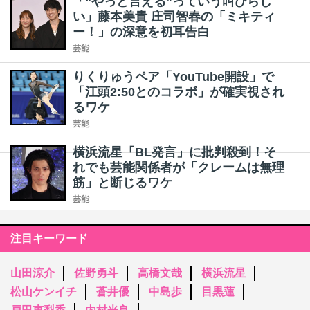
「“やっと言える”っていう叫びらし
い」藤本美貴 庄司智春の「ミキティ
ー！」の深意を初耳告白
芸能
りくりゅうペア「YouTube開設」で
「江頭2:50とのコラボ」が確実視され
るワケ
芸能
横浜流星「BL発言」に批判殺到！そ
れでも芸能関係者が「クレームは無理
筋」と断じるワケ
芸能
注目キーワード
山田涼介
佐野勇斗
高橋文哉
横浜流星
松山ケンイチ
蒼井優
中島歩
目黒蓮