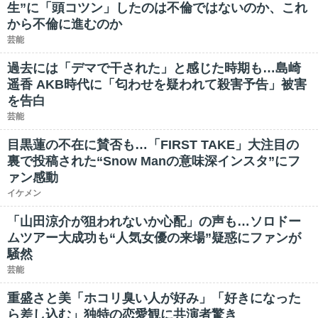
生”に「頭コツン」したのは不倫ではないのか、これ
から不倫に進むのか
芸能
過去には「デマで干された」と感じた時期も…島崎
遥香 AKB時代に「匂わせを疑われて殺害予告」被害
を告白
芸能
目黒蓮の不在に賛否も…「FIRST TAKE」大注目の
裏で投稿された“Snow Manの意味深インスタ”にフ
ァン感動
イケメン
「山田涼介が狙われないか心配」の声も…ソロドー
ムツアー大成功も“人気女優の来場”疑惑にファンが
騒然
芸能
重盛さと美「ホコリ臭い人が好み」「好きになった
ら差し込む」独特の恋愛観に共演者驚き