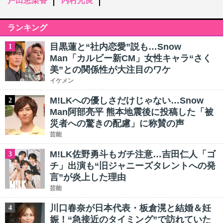
戸田恵梨香
内村光良
ランキング
目黒蓮と“社内恋愛”説も…Snow
1
Man「カルビー新CM」女性キャラ“さく
美”との関係性が大注目のワケ
イケメン
M!LKへの優しさだけじゃない…Snow
2
Man阿部亮平 熊本地震後に投稿した「被
災者への驚きの配慮」に称賛の声
芸能
M!LK佐野勇斗もガチ注意…吉田仁人「ゴ
3
チ」出演も“旧ジャニーズタレントへの発
言”が炎上した理由
芸能
川口春奈が日本代表・板倉滉と結婚＆妊
4
娠！“急接近のタイミング”で訪れていた