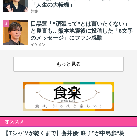
「人生の大転機」
芸能
目黒蓮「“頑張って”とは言いたくない」
5
と発言も…熊本地震後に投稿した「8文字
のメッセージ」にファン感動
イケメン
もっと見る
オススメ
【Tシャツが乾くまで】蒼井優“咲子”が中島歩“樹