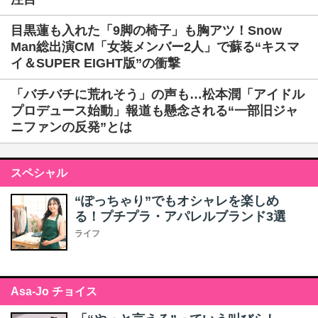
目黒蓮も入れた「9脚の椅子」も胸アツ！Snow
Man総出演CM「女装メンバー2人」で蘇る“キスマ
イ＆SUPER EIGHT版”の衝撃
「バチバチに荒れそう」の声も…松本潤「アイドル
プロデュース始動」報道も懸念される“一部旧ジャ
ニファンの反発”とは
スペシャル
“ぽっちゃり”でもオシャレを楽しめ
る！プチプラ・アパレルブランド3選
ライフ
Asa-Jo チョイス