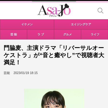
イケメン
エイジングケア
芸 能
ラ ブ
グルメ
ライフ
門脇麦、主演ドラマ「リバーサルオー
ケストラ」が“音と癒やし”で視聴者大
満足！
芸能
2023/01/19 18:15