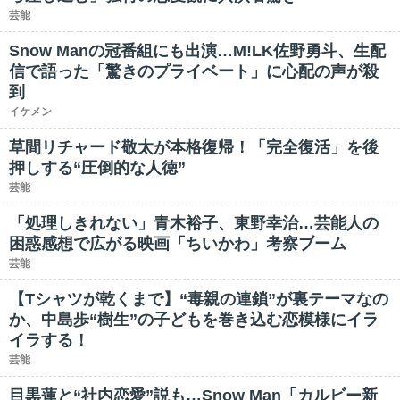
芸能
Snow Manの冠番組にも出演…M!LK佐野勇斗、生配
信で語った「驚きのプライベート」に心配の声が殺
到
イケメン
草間リチャード敬太が本格復帰！「完全復活」を後
押しする“圧倒的な人徳”
芸能
「処理しきれない」青木裕子、東野幸治…芸能人の
困惑感想で広がる映画「ちいかわ」考察ブーム
芸能
【Tシャツが乾くまで】“毒親の連鎖”が裏テーマなの
か、中島歩“樹生”の子どもを巻き込む恋模様にイラ
イラする！
芸能
目黒蓮と“社内恋愛”説も…Snow Man「カルビー新