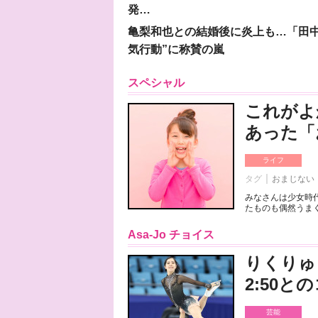
発…
亀梨和也との結婚後に炎上も…「田中
気行動”に称賛の嵐
スペシャル
これがよ
あった「
ライフ
タグ
おまじない
みなさんは少女時
たものも偶然うまく
Asa-Jo チョイス
りくりゅ
2:50
芸能