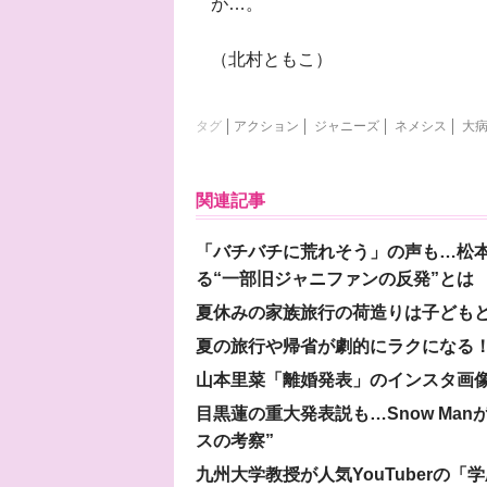
が…。
（北村ともこ）
タグ
アクション
ジャニーズ
ネメシス
大
関連記事
「バチバチに荒れそう」の声も…松
る“一部旧ジャニファンの反発”とは
夏休みの家族旅行の荷造りは子ども
夏の旅行や帰省が劇的にラクになる！
山本里菜「離婚発表」のインスタ画像
目黒蓮の重大発表説も…Snow Ma
スの考察”
九州大学教授が人気YouTuberの