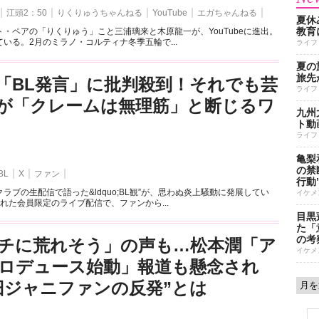
江頭2：50
りくりゅうちゃんねる
YouTube
エガちゃんねる
夏休
教育
・ペアの「りくりゅう」こと三浦璃来と木原龍一が、YouTubeに進出。
いる。2月のミラノ・コルティナ冬季五輪で...
ライフ
夏の
旅先
「BL発言」に批判殺到！それでも芸
ライフ
が「クレームは無理筋」と断じるワ
九州
ト動
ライフ
亀梨
の禁
BL
X
ファン
行動
ラブの生配信で語った&ldquo;BL観”が、思わぬ炎上騒動に発展してい
イケメ
れた会員限定のライブ配信で、ファンから...
目黒
た「
の考
チに荒れそう」の声も…松本潤「ア
イケメ
ロデュース始動」報道も懸念され
旧ジャニファンの反発”とは