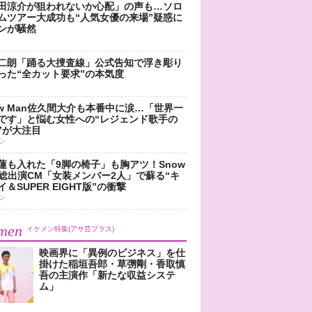
田涼介が狙われないか心配」の声も…ソロ
ムツアー大成功も“人気女優の来場”疑惑に
ンが騒然
二朗「踊る大捜査線」公式告知で浮き彫り
った“全カット要求”の本気度
ow Man佐久間大介も本番中に涙…「世界一
です」と悩む女性への“レジェンド歌手の
”が大注目
ン
蓮も入れた「9脚の椅子」も胸アツ！Snow
n総出演CM「女装メンバー2人」で蘇る“キ
＆SUPER EIGHT版”の衝撃
ン
men
イケメン特集(アサ芸プラス)
映画界に「異例のビジネス」を仕
掛けた稲垣吾郎・草彅剛・香取慎
吾の主演作「新たな収益システ
ム」