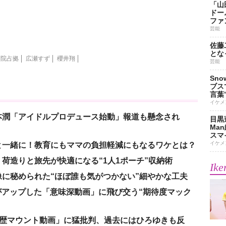
「山
ドー
ファ
芸能
佐藤
とな
病院占拠
広瀬すず
櫻井翔
芸能
Sn
ブス
言葉
イケメ
本潤「アイドルプロデュース始動」報道も懸念され
目黒
Ma
スマイ
イケメ
と一緒に！教育にもママの負担軽減にもなるワケとは？
荷造りと旅先が快適になる“1人1ポーチ”収納術
Ike
に秘められた“ほぼ誰も気がつかない”細やかな工夫
nがアップした「意味深動画」に飛び交う“期待度マック
「学歴マウント動画」に猛批判、過去にはひろゆきも反