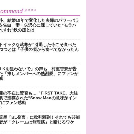
commend
オススメ
斗、結婚19年で変化した夫婦のパワーバラ
を告白 妻・矢沢心に課していた“モラハ
れすれ”鉄の掟とは
トイックな武尊が“引退した今こそ食べた
”2つとは「子供の頃から食べてなかったん
!LKを狙わないで」の声も…村重杏奈が告
た「推しメンバーへの熱烈愛」にファンが
戒
蓮の不在に賛否も…「FIRST TAKE」大注
裏で投稿された“Snow Manの意味深イン
”にファン感動
ン
流星「BL発言」に批判殺到！それでも芸能
者が「クレームは無理筋」と断じるワケ