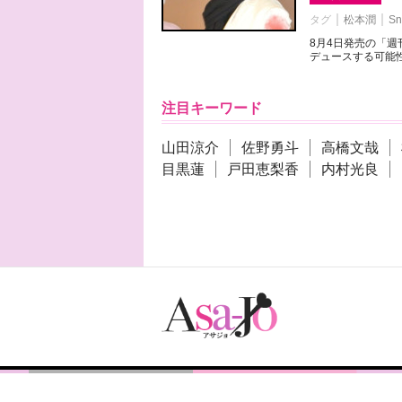
タグ
松本潤
Sn
8月4日発売の「
デュースする可能性
注目キーワード
山田涼介
佐野勇斗
高橋文哉
目黒蓮
戸田恵梨香
内村光良