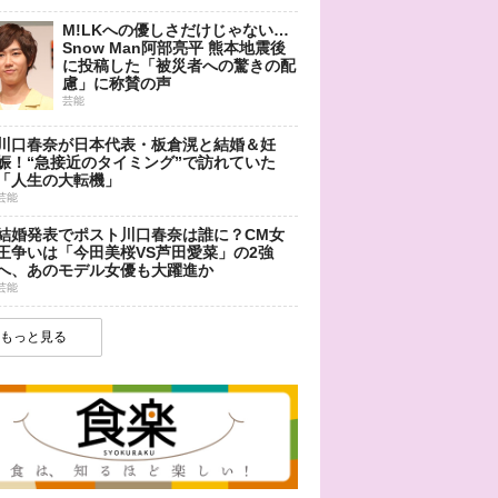
M!LKへの優しさだけじゃない…
Snow Man阿部亮平 熊本地震後
に投稿した「被災者への驚きの配
慮」に称賛の声
芸能
川口春奈が日本代表・板倉滉と結婚＆妊
娠！“急接近のタイミング”で訪れていた
「人生の大転機」
芸能
結婚発表でポスト川口春奈は誰に？CM女
王争いは「今田美桜VS芦田愛菜」の2強
へ、あのモデル女優も大躍進か
芸能
もっと見る