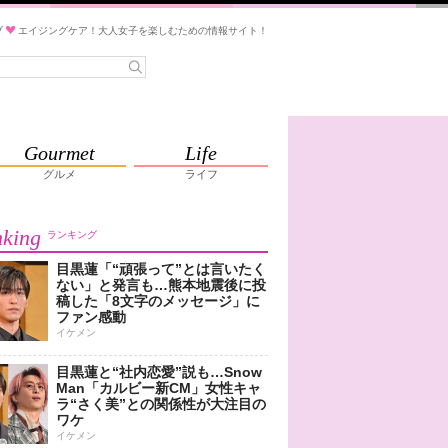
ブ
エイジングケア！大人女子を楽しむための情報サイト！
Gourmet
Life
グルメ
ライフ
king
ランキング
目黒蓮「“頑張って”とは言いたく
ない」と発言も…熊本地震後に投
稿した「8文字のメッセージ」に
ファン感動
イケメン
目黒蓮と“社内恋愛”説も…Snow
Man「カルビー新CM」女性キャ
ラ“さく美”との関係性が大注目の
ワケ
イケメン