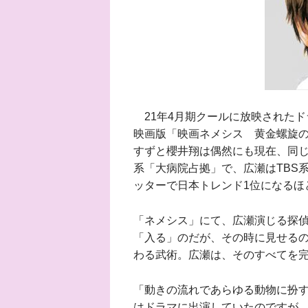
21年4月期クールに放映されたド
映画版「映画ネメシス 黄金螺旋
すずと櫻井翔は偶然にも現在、同
系「大病院占拠」で、広瀬はTBS
ッターで日本トレンド1位になるほ
「ネメシス」にて、広瀬演じる探
「入る」のだが、その時に見せる
わる武術。広瀬は、そのすべてを
「動きの流れであらゆる動物に扮
はドラマに出演していたのですが