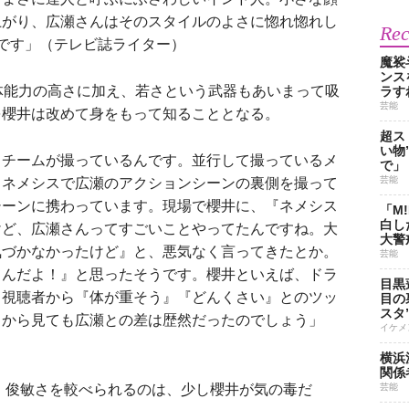
上がり、広瀬さんはそのスタイルのよさに惚れ惚れし
Re
です」（テレビ誌ライター）
魔裟
ンス
体能力の高さに加え、若さという武器もあいまって吸
ラす
芸能
を櫻井は改めて身をもって知ることとなる。
超ス
い物
じチームが撮っているんです。並行して撮っているメ
で」
芸能
、ネメシスで広瀬のアクションシーンの裏側を撮って
シーンに携わっています。現場で櫻井に、『ネメシス
「M
白し
けど、広瀬さんってすごいことやってたんですね。大
大警
気づかなかったけど』と、悪気なく言ってきたとか。
芸能
てんだよ！』と思ったそうです。櫻井といえば、ドラ
目黒
、視聴者から『体が重そう』『どんくさい』とのツッ
目の
スタ
フから見ても広瀬との差は歴然だったのでしょう」
イケメ
横浜
関係
。俊敏さを較べられるのは、少し櫻井が気の毒だ
芸能