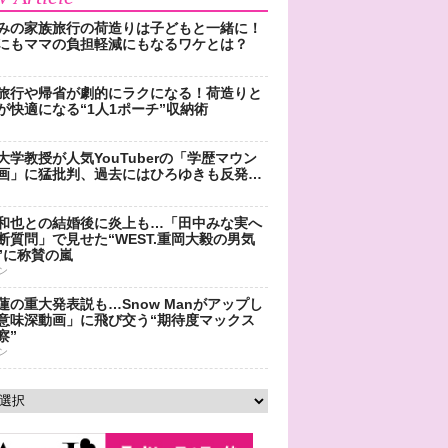
みの家族旅行の荷造りは子どもと一緒に！
にもママの負担軽減にもなるワケとは？
旅行や帰省が劇的にラクになる！荷造りと
が快適になる“1人1ポーチ”収納術
大学教授が人気YouTuberの「学歴マウン
画」に猛批判、過去にはひろゆきも反発…
和也との結婚後に炎上も…「田中みな実へ
断質問」で見せた“WEST.重岡大毅の男気
”に称賛の嵐
ン
蓮の重大発表説も…Snow Manがアップし
意味深動画」に飛び交う“期待度マックス
察”
ン