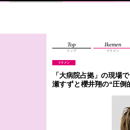
Top
Ikemen
トップ
イケメン
イケメン
「大病院占拠」の現場
瀬すずと櫻井翔の“圧倒