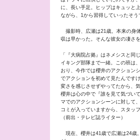
に、長い手足。ヒップはキュッと
ながら、1から習得していったそう
撮影時、広瀬は21歳。本来の身
収は早かった。そんな彼女の凄さ
「『大病院占拠』はネメシスと同
イキング部隊まで一緒。この班は
おり、今作では櫻井のアクション
でアクションを初めて見たんです
変さを感じさせずやってたから、
櫻井は心の中で『誰を見て気づい
マでのアクションシーンに対して
コミが入っていますから、スタッ
（前出・テレビ誌ライター）
現在、櫻井は41歳で広瀬は24歳