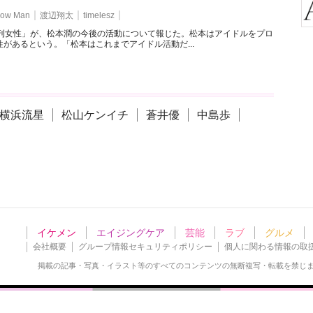
ow Man
渡辺翔太
timelesz
週刊女性」が、松本潤の今後の活動について報じた。松本はアイドルをプロ
があるという。「松本はこれまでアイドル活動だ...
横浜流星
松山ケンイチ
蒼井優
中島歩
イケメン
エイジングケア
芸能
ラブ
グルメ
会社概要
グループ情報セキュリティポリシー
個人に関わる情報の取
掲載の記事・写真・イラスト等の
すべてのコンテンツの無断複写・転載を禁じ