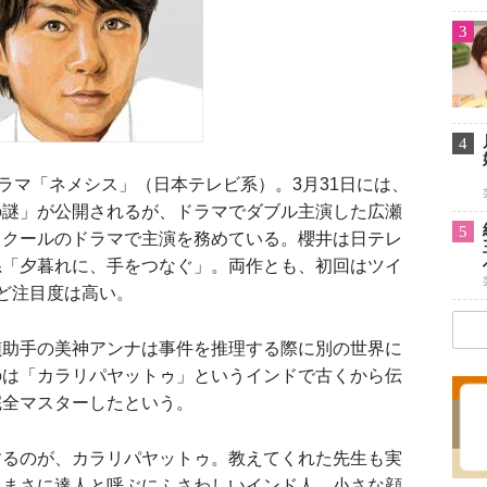
3
4
ラマ「ネメシス」（日本テレビ系）。3月31日には、
の謎」が公開されるが、ドラマでダブル主演した広瀬
5
じクールのドラマで主演を務めている。櫻井は日テレ
系「夕暮れに、手をつなぐ」。両作とも、初回はツイ
ど注目度は高い。
偵助手の美神アンナは事件を推理する際に別の世界に
のは「カラリパヤットゥ」というインドで古くから伝
完全マスターしたという。
するのが、カラリパヤットゥ。教えてくれた先生も実
、まさに達人と呼ぶにふさわしいインド人。小さな顔