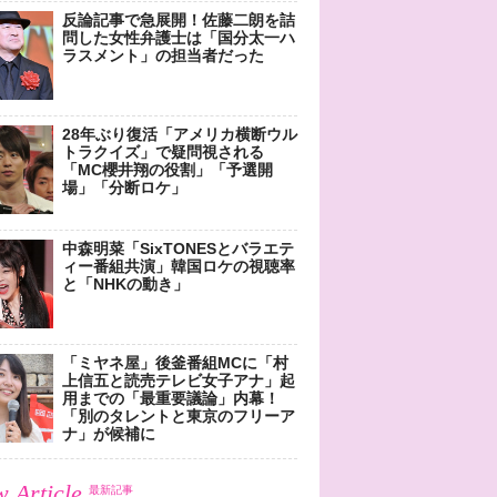
反論記事で急展開！佐藤二朗を詰
問した女性弁護士は「国分太一ハ
ラスメント」の担当者だった
28年ぶり復活「アメリカ横断ウル
トラクイズ」で疑問視される
「MC櫻井翔の役割」「予選開
場」「分断ロケ」
中森明菜「SixTONESとバラエテ
ィー番組共演」韓国ロケの視聴率
と「NHKの動き」
「ミヤネ屋」後釜番組MCに「村
上信五と読売テレビ女子アナ」起
用までの「最重要議論」内幕！
「別のタレントと東京のフリーア
ナ」が候補に
 Article
最新記事