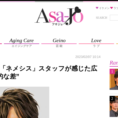
イケメン
ラ
SEARCH
Aging Care
Geino
Love
エイジングケア
芸 能
ラ ブ
2023/02/07 10:14
Ran
で「ネメシス」スタッフが感じた広
1
的な差”
2