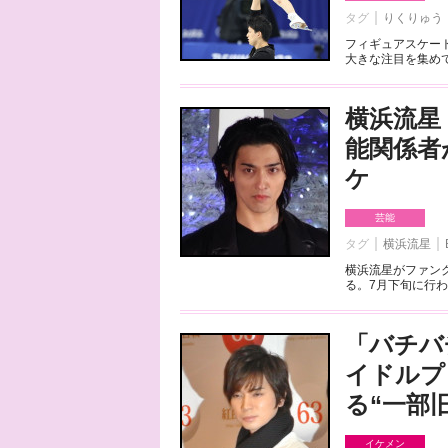
タグ
りくりゅう
フィギュアスケート
大きな注目を集めて
横浜流星
能関係者
ケ
芸能
タグ
横浜流星
横浜流星がファンク
る。7月下旬に行わ
「バチバ
イドルプ
る“一部
イケメン