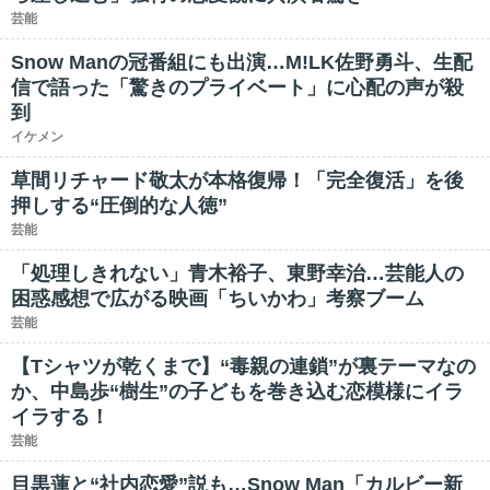
芸能
Snow Manの冠番組にも出演…M!LK佐野勇斗、生配
信で語った「驚きのプライベート」に心配の声が殺
到
イケメン
草間リチャード敬太が本格復帰！「完全復活」を後
押しする“圧倒的な人徳”
芸能
「処理しきれない」青木裕子、東野幸治…芸能人の
困惑感想で広がる映画「ちいかわ」考察ブーム
芸能
【Tシャツが乾くまで】“毒親の連鎖”が裏テーマなの
か、中島歩“樹生”の子どもを巻き込む恋模様にイラ
イラする！
芸能
目黒蓮と“社内恋愛”説も…Snow Man「カルビー新