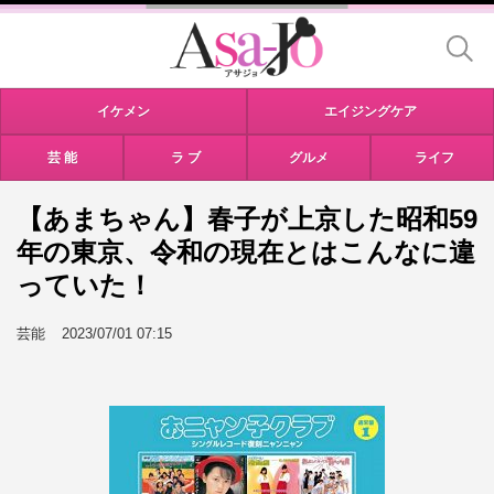
イケメン
エイジングケア
芸 能
ラ ブ
グルメ
ライフ
【あまちゃん】春子が上京した昭和59
年の東京、令和の現在とはこんなに違
っていた！
芸能
2023/07/01 07:15