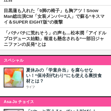
目黒蓮も入れた「9脚の椅子」も胸アツ！Snow
Man総出演CM「女装メンバー2人」で蘇る“キスマ
イ＆SUPER EIGHT版”の衝撃
「バチバチに荒れそう」の声も…松本潤「アイドル
プロデュース始動」報道も懸念される“一部旧ジャ
ニファンの反発”とは
スペシャル
夏休みの「学童弁当」を腐らせな
い！“保冷剤代わり”にも使える裏技食
材とは？
ライフ
Asa-Jo チョイス