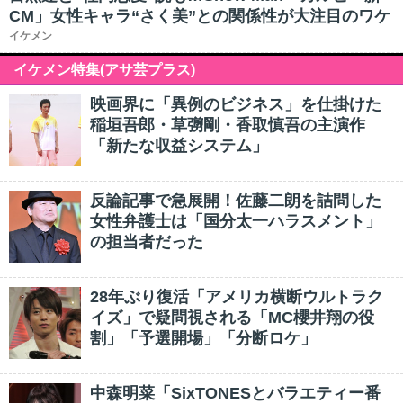
CM」女性キャラ“さく美”との関係性が大注目のワケ
イケメン
イケメン特集(アサ芸プラス)
映画界に「異例のビジネス」を仕掛けた
稲垣吾郎・草彅剛・香取慎吾の主演作
「新たな収益システム」
反論記事で急展開！佐藤二朗を詰問した
女性弁護士は「国分太一ハラスメント」
の担当者だった
28年ぶり復活「アメリカ横断ウルトラク
イズ」で疑問視される「MC櫻井翔の役
割」「予選開場」「分断ロケ」
中森明菜「SixTONESとバラエティー番