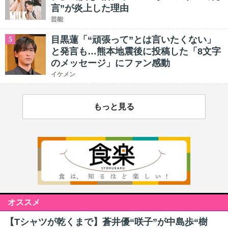
言”が炎上した理由
芸能
目黒蓮「“頑張って”とは言いたくない」
5
と発言も…熊本地震後に投稿した「8文字
のメッセージ」にファン感動
イケメン
もっと見る
オススメ
【Tシャツが乾くまで】蒼井優“咲子”が中島歩“樹