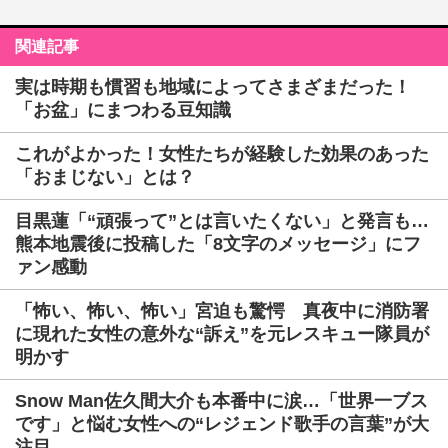
関連記事
実は時期も慣習も地域によってさまざまだった！
「お盆」にまつわる豆知識
これがよかった！女性たちが経験した効果のあった
「おまじない」とは？
目黒蓮「“頑張って”とは言いたくない」と発言も…
熊本地震後に投稿した「8文字のメッセージ」にフ
ァン感動
「怖い、怖い、怖い」宮迫も驚愕 真夜中に消防署
に現れた女性の意外な“訴え”を元レスキュー隊員が
明かす
Snow Man佐久間大介も本番中に涙…「世界一ブス
です」と悩む女性への“レジェンド歌手の言葉”が大
注目