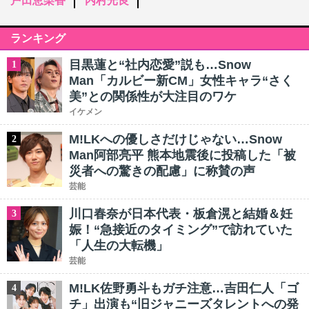
戸田恵梨香
内村光良
ランキング
目黒蓮と“社内恋愛”説も…Snow
1
Man「カルビー新CM」女性キャラ“さく
美”との関係性が大注目のワケ
イケメン
M!LKへの優しさだけじゃない…Snow
2
Man阿部亮平 熊本地震後に投稿した「被
災者への驚きの配慮」に称賛の声
芸能
川口春奈が日本代表・板倉滉と結婚＆妊
3
娠！“急接近のタイミング”で訪れていた
「人生の大転機」
芸能
M!LK佐野勇斗もガチ注意…吉田仁人「ゴ
4
チ」出演も“旧ジャニーズタレントへの発