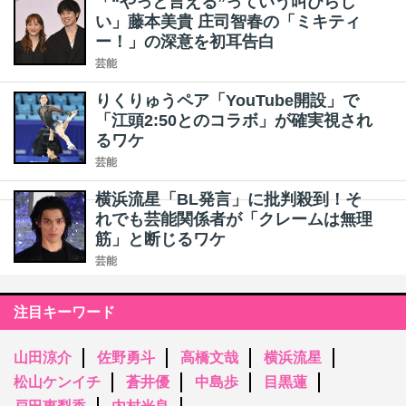
「“やっと言える”っていう叫びらし
い」藤本美貴 庄司智春の「ミキティ
ー！」の深意を初耳告白
芸能
りくりゅうペア「YouTube開設」で
「江頭2:50とのコラボ」が確実視され
るワケ
芸能
横浜流星「BL発言」に批判殺到！そ
れでも芸能関係者が「クレームは無理
筋」と断じるワケ
芸能
注目キーワード
山田涼介
佐野勇斗
高橋文哉
横浜流星
松山ケンイチ
蒼井優
中島歩
目黒蓮