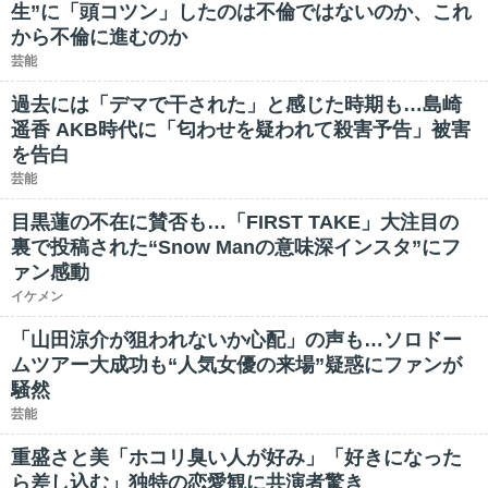
生”に「頭コツン」したのは不倫ではないのか、これ
から不倫に進むのか
芸能
過去には「デマで干された」と感じた時期も…島崎
遥香 AKB時代に「匂わせを疑われて殺害予告」被害
を告白
芸能
目黒蓮の不在に賛否も…「FIRST TAKE」大注目の
裏で投稿された“Snow Manの意味深インスタ”にフ
ァン感動
イケメン
「山田涼介が狙われないか心配」の声も…ソロドー
ムツアー大成功も“人気女優の来場”疑惑にファンが
騒然
芸能
重盛さと美「ホコリ臭い人が好み」「好きになった
ら差し込む」独特の恋愛観に共演者驚き