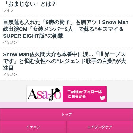
「おまじない」とは？
ライフ
目黒蓮も入れた「9脚の椅子」も胸アツ！Snow Man
総出演CM「女装メンバー2人」で蘇る“キスマイ＆
SUPER EIGHT版”の衝撃
イケメン
Snow Man佐久間大介も本番中に涙…「世界一ブス
です」と悩む女性への“レジェンド歌手の言葉”が大
注目
イケメン
トップ
イケメン
エイジングケア