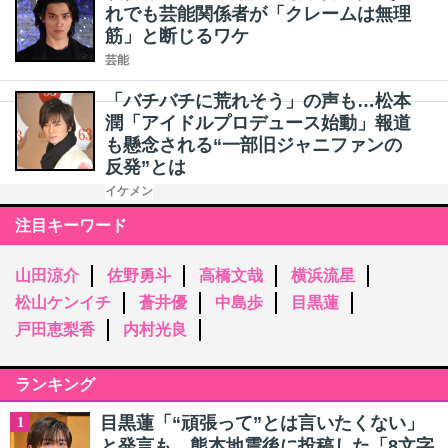
れでも芸能関係者が「クレームは無理
筋」と断じるワケ
芸能
「バチバチに荒れそう」の声も…松本
潤「アイドルプロデュース始動」報道
も懸念される“一部旧ジャニファンの
反発”とは
イケメン
注目キーワード
山田涼介
佐野勇斗
高橋文哉
横浜流星
松山ケンイチ
蒼井優
中島歩
目黒蓮
戸田恵梨香
内村光良
ランキング
目黒蓮「“頑張って”とは言いたくない」
1
と発言も…熊本地震後に投稿した「8文字