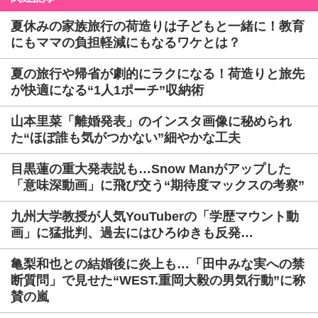
夏休みの家族旅行の荷造りは子どもと一緒に！教育
にもママの負担軽減にもなるワケとは？
夏の旅行や帰省が劇的にラクになる！荷造りと旅先
が快適になる“1人1ポーチ”収納術
山本里菜「離婚発表」のインスタ画像に秘められ
た“ほぼ誰も気がつかない”細やかな工夫
目黒蓮の重大発表説も…Snow Manがアップした
「意味深動画」に飛び交う“期待度マックスの考察”
九州大学教授が人気YouTuberの「学歴マウント動
画」に猛批判、過去にはひろゆきも反発…
亀梨和也との結婚後に炎上も…「田中みな実への禁
断質問」で見せた“WEST.重岡大毅の男気行動”に称
賛の嵐