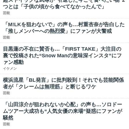
超ストイックな武尊が“引退した今こそ食べたい物”2
つとは「子供の頃から食べてなかったんで」
芸能
「M!LKを狙わないで」の声も…村重杏奈が告白した
「推しメンバーへの熱烈愛」にファンが大警戒
芸能
目黒蓮の不在に賛否も…「FIRST TAKE」大注目の
裏で投稿された“Snow Manの意味深インスタ”にフ
ァン感動
イケメン
横浜流星「BL発言」に批判殺到！それでも芸能関係
者が「クレームは無理筋」と断じるワケ
芸能
「山田涼介が狙われないか心配」の声も…ソロドー
ムツアー大成功も“人気女優の来場”疑惑にファンが
騒然
芸能