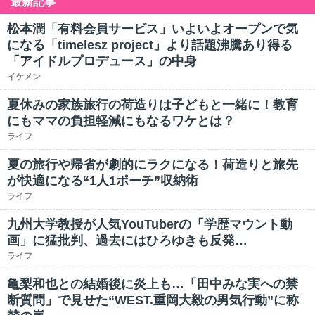
最新記事
松本潤「有料会員サービス」いよいよオープンで気
になる「timelesz project」より話題沸騰あり得る
「アイドルプロデュース」の中身
イケメン
夏休みの家族旅行の荷造りは子どもと一緒に！教育
にもママの負担軽減にもなるワケとは？
ライフ
夏の旅行や帰省が劇的にラクになる！荷造りと旅先
が快適になる“1人1ポーチ”収納術
ライフ
九州大学教授が人気YouTuberの「学歴マウント動
画」に猛批判、過去にはひろゆきも反発…
ライフ
亀梨和也との結婚後に炎上も…「田中みな実への禁
断質問」で見せた“WEST.重岡大毅の男気行動”に称