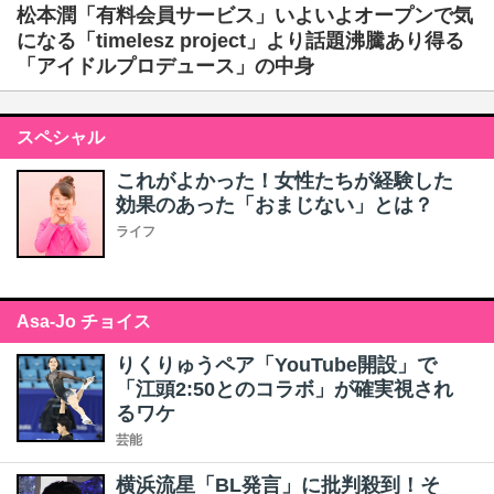
松本潤「有料会員サービス」いよいよオープンで気
になる「timelesz project」より話題沸騰あり得る
「アイドルプロデュース」の中身
スペシャル
これがよかった！女性たちが経験した
効果のあった「おまじない」とは？
ライフ
Asa-Jo チョイス
りくりゅうペア「YouTube開設」で
「江頭2:50とのコラボ」が確実視され
るワケ
芸能
横浜流星「BL発言」に批判殺到！そ