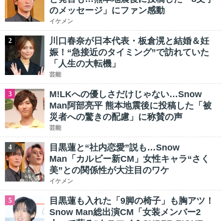
のメッセージ」にファン感動
イケメン
川口春奈が日本代表・板倉滉と結婚＆妊
2
娠！“急接近のタイミング”で訪れていた
「人生の大転機」
芸能
M!LKへの優しさだけじゃない…Snow
3
Man阿部亮平 熊本地震後に投稿した「被
災者への驚きの配慮」に称賛の声
芸能
目黒蓮と“社内恋愛”説も…Snow
4
Man「カルビー新CM」女性キャラ“さく
美”との関係性が大注目のワケ
イケメン
目黒蓮も入れた「9脚の椅子」も胸アツ！
5
Snow Man総出演CM「女装メンバー2