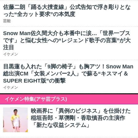
佐藤二朗「踊る大捜査線」公式告知で浮き彫りとな
った“全カット要求”の本気度
芸能
Snow Man佐久間大介も本番中に涙…「世界一ブス
です」と悩む女性への“レジェンド歌手の言葉”が大
注目
イケメン
目黒蓮も入れた「9脚の椅子」も胸アツ！Snow Man
総出演CM「女装メンバー2人」で蘇る“キスマイ＆
SUPER EIGHT版”の衝撃
イケメン
イケメン特集(アサ芸プラス)
映画界に「異例のビジネス」を仕掛けた
稲垣吾郎・草彅剛・香取慎吾の主演作
「新たな収益システム」