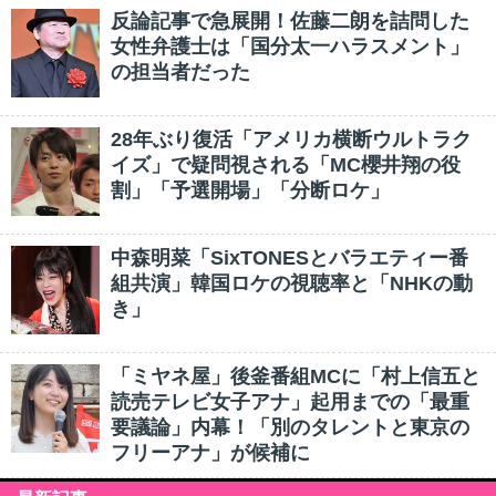
反論記事で急展開！佐藤二朗を詰問した
女性弁護士は「国分太一ハラスメント」
の担当者だった
28年ぶり復活「アメリカ横断ウルトラク
イズ」で疑問視される「MC櫻井翔の役
割」「予選開場」「分断ロケ」
中森明菜「SixTONESとバラエティー番
組共演」韓国ロケの視聴率と「NHKの動
き」
「ミヤネ屋」後釜番組MCに「村上信五と
読売テレビ女子アナ」起用までの「最重
要議論」内幕！「別のタレントと東京の
フリーアナ」が候補に