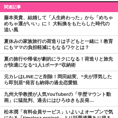
関連記事
藤本美貴、結婚して「人生終わった」から「めちゃ
めちゃ運がいい」に！ 大転換をもたらした時代の
追い風
夏休みの家族旅行の荷造りは子どもと一緒に！教育
にもママの負担軽減にもなるワケとは？
夏の旅行や帰省が劇的にラクになる！荷造りと旅先
が快適になる“1人1ポーチ”収納術
元カレはLINEごと削除！岡田結実、“夫が浮気した
ら即別居”発言も納得の過去恋愛観
九州大学教授が人気YouTuberの「学歴マウント動
画」に猛批判、過去にはひろゆきも反発…
松本潤「有料会員サービス」いよいよオープンで気