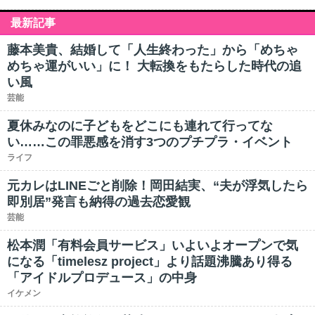
最新記事
藤本美貴、結婚して「人生終わった」から「めちゃ
めちゃ運がいい」に！ 大転換をもたらした時代の追
い風
芸能
夏休みなのに子どもをどこにも連れて行ってな
い……この罪悪感を消す3つのプチプラ・イベント
ライフ
元カレはLINEごと削除！岡田結実、“夫が浮気したら
即別居”発言も納得の過去恋愛観
芸能
松本潤「有料会員サービス」いよいよオープンで気
になる「timelesz project」より話題沸騰あり得る
「アイドルプロデュース」の中身
イケメン