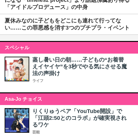
になる「timelesz project」より話題沸騰あり得る
「アイドルプロデュース」の中身
夏休みなのに子どもをどこにも連れて行ってな
い……この罪悪感を消す3つのプチプラ・イベント
スペシャル
蒸し暑い日の朝……子どもの“お着替
えイヤイヤ”を3秒でやる気にさせる魔
法の声掛け
ライフ
Asa-Jo チョイス
りくりゅうペア「YouTube開設」で
「江頭2:50とのコラボ」が確実視され
るワケ
芸能