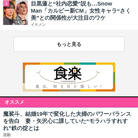
目黒蓮と“社内恋愛”説も…Snow
5
Man「カルビー新CM」女性キャラ“さく
美”との関係性が大注目のワケ
イケメン
もっと見る
オススメ
魔裟斗、結婚19年で変化した夫婦のパワーバランス
を告白 妻・矢沢心に課していた“モラハラすれす
れ”鉄の掟とは
芸能