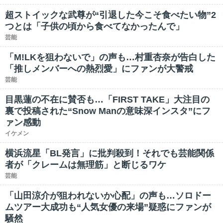
超ストイックな武尊が“引退した今こそ食べたい物”2
つとは「子供の頃から食べてなかったんで」
芸能
「M!LKを狙わないで」の声も…村重杏奈が告白した
「推しメンバーへの熱烈愛」にファンが大警戒
芸能
目黒蓮の不在に賛否も…「FIRST TAKE」大注目の
裏で投稿された“Snow Manの意味深インスタ”にフ
ァン感動
イケメン
横浜流星「BL発言」に批判殺到！それでも芸能関係
者が「クレームは無理筋」と断じるワケ
芸能
「山田涼介が狙われないか心配」の声も…ソロドー
ムツアー大成功も“人気女優の来場”疑惑にファンが
騒然