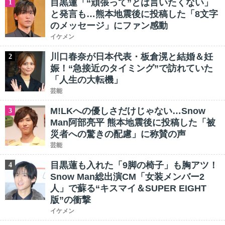
目黒蓮「“頑張って”とは言いたくない」
1
と発言も…熊本地震後に投稿した「8文字
のメッセージ」にファン感動
イケメン
川口春奈が日本代表・板倉滉と結婚＆妊
2
娠！“急接近のタイミング”で訪れていた
「人生の大転機」
芸能
M!LKへの優しさだけじゃない…Snow
3
Man阿部亮平 熊本地震後に投稿した「被
災者への驚きの配慮」に称賛の声
芸能
目黒蓮も入れた「9脚の椅子」も胸アツ！
4
Snow Man総出演CM「女装メンバー2
人」で蘇る“キスマイ＆SUPER EIGHT
版”の衝撃
イケメン