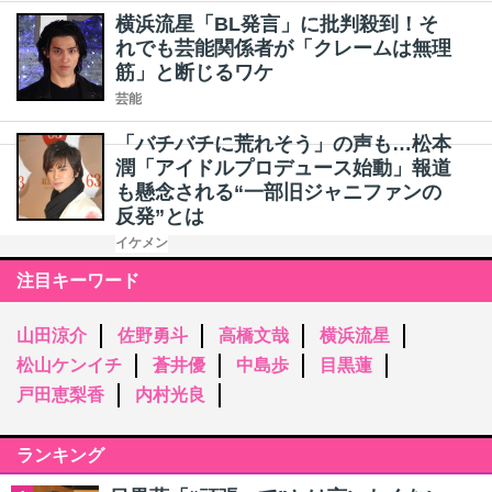
横浜流星「BL発言」に批判殺到！そ
れでも芸能関係者が「クレームは無理
筋」と断じるワケ
芸能
「バチバチに荒れそう」の声も…松本
潤「アイドルプロデュース始動」報道
も懸念される“一部旧ジャニファンの
反発”とは
イケメン
注目キーワード
山田涼介
佐野勇斗
高橋文哉
横浜流星
松山ケンイチ
蒼井優
中島歩
目黒蓮
戸田恵梨香
内村光良
ランキング