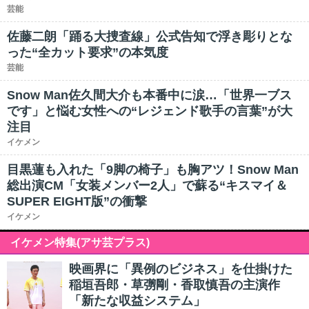
芸能
佐藤二朗「踊る大捜査線」公式告知で浮き彫りとな
った“全カット要求”の本気度
芸能
Snow Man佐久間大介も本番中に涙…「世界一ブス
です」と悩む女性への“レジェンド歌手の言葉”が大
注目
イケメン
目黒蓮も入れた「9脚の椅子」も胸アツ！Snow Man
総出演CM「女装メンバー2人」で蘇る“キスマイ＆
SUPER EIGHT版”の衝撃
イケメン
イケメン特集(アサ芸プラス)
映画界に「異例のビジネス」を仕掛けた
稲垣吾郎・草彅剛・香取慎吾の主演作
「新たな収益システム」