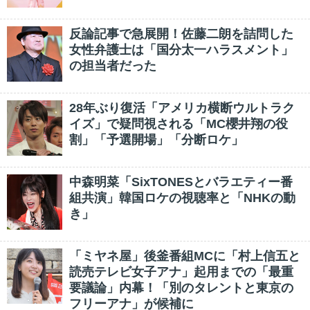
反論記事で急展開！佐藤二朗を詰問した
女性弁護士は「国分太一ハラスメント」
の担当者だった
28年ぶり復活「アメリカ横断ウルトラク
イズ」で疑問視される「MC櫻井翔の役
割」「予選開場」「分断ロケ」
中森明菜「SixTONESとバラエティー番
組共演」韓国ロケの視聴率と「NHKの動
き」
「ミヤネ屋」後釜番組MCに「村上信五と
読売テレビ女子アナ」起用までの「最重
要議論」内幕！「別のタレントと東京の
フリーアナ」が候補に