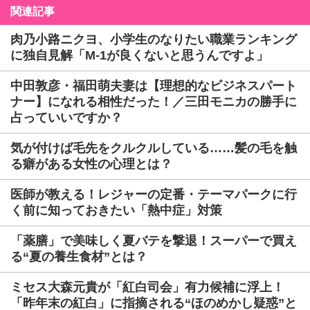
関連記事
肉乃小路ニクヨ、小学生のなりたい職業ランキング
に独自見解「M-1が良くないと思うんですよ」
中田敦彦・福田萌夫妻は【理想的なビジネスパート
ナー】になれる相性だった！／三田モニカの勝手に
占っていいですか？
気が付けば毛先をクルクルしている……髪の毛を触
る癖がある女性の心理とは？
医師が教える！レジャーの定番・テーマパークに行
く前に知っておきたい「熱中症」対策
「薬膳」で美味しく夏バテを撃退！スーパーで買え
る“夏の養生食材”とは？
ミセス大森元貴が「紅白司会」有力候補に浮上！
「昨年末の紅白」に指摘される“ほのめかし疑惑”と