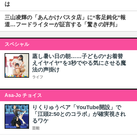
は
三山凌輝の「あんかけパスタ店」に“客足鈍化”報
道…フードライターが証言する「驚きの評判」
スペシャル
蒸し暑い日の朝……子どもの“お着替
えイヤイヤ”を3秒でやる気にさせる魔
法の声掛け
ライフ
Asa-Jo チョイス
りくりゅうペア「YouTube開設」で
「江頭2:50とのコラボ」が確実視され
るワケ
芸能