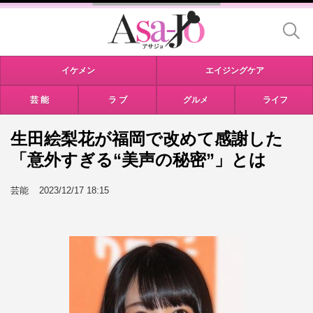
イケメン
エイジングケア
芸 能
ラ ブ
グルメ
ライフ
生田絵梨花が福岡で改めて感謝した
「意外すぎる“美声の秘密”」とは
芸能
2023/12/17 18:15