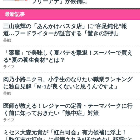
フリーアナ」が候補に
最新記事
三山凌輝の「あんかけパスタ店」に“客足鈍化”報
道…フードライターが証言する「驚きの評判」
芸能
「薬膳」で美味しく夏バテを撃退！スーパーで買え
る“夏の養生食材”とは？
ライフ
肉乃小路ニクヨ、小学生のなりたい職業ランキング
に独自見解「M-1が良くないと思うんですよ」
芸能
医師が教える！レジャーの定番・テーマパークに行
く前に知っておきたい「熱中症」対策
ライフ
ミセス大森元貴が「紅白司会」有力候補に浮上！
「昨年末の紅白」に指摘される“ほのめかし疑惑”と