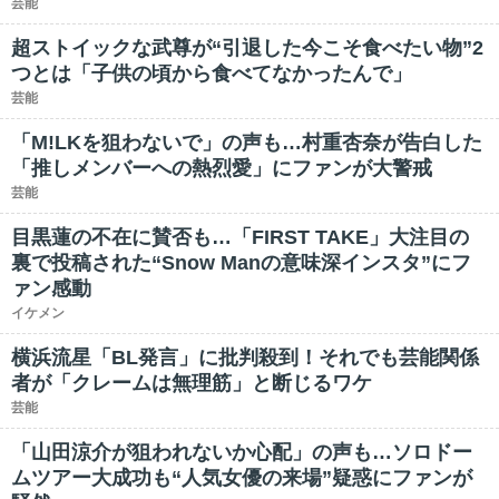
芸能
超ストイックな武尊が“引退した今こそ食べたい物”2
つとは「子供の頃から食べてなかったんで」
芸能
「M!LKを狙わないで」の声も…村重杏奈が告白した
「推しメンバーへの熱烈愛」にファンが大警戒
芸能
目黒蓮の不在に賛否も…「FIRST TAKE」大注目の
裏で投稿された“Snow Manの意味深インスタ”にフ
ァン感動
イケメン
横浜流星「BL発言」に批判殺到！それでも芸能関係
者が「クレームは無理筋」と断じるワケ
芸能
「山田涼介が狙われないか心配」の声も…ソロドー
ムツアー大成功も“人気女優の来場”疑惑にファンが