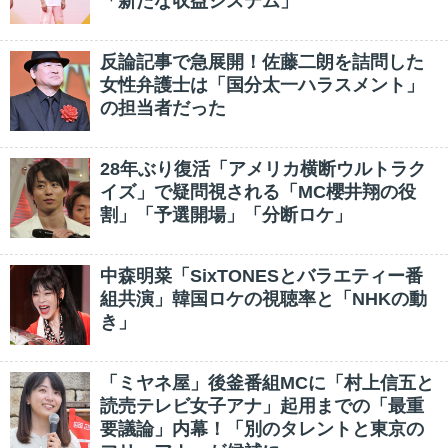
「新たな収益システム」
反論記事で急展開！佐藤二朗を詰問した
女性弁護士は「国分太一ハラスメント」
の担当者だった
28年ぶり復活「アメリカ横断ウルトラク
イズ」で疑問視される「MC櫻井翔の役
割」「予選開場」「分断ロケ」
中森明菜「SixTONESとバラエティー番
組共演」韓国ロケの視聴率と「NHKの動
き」
「ミヤネ屋」後釜番組MCに「村上信五と
読売テレビ女子アナ」起用までの「最重
要議論」内幕！「別のタレントと東京の