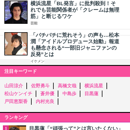
横浜流星「BL発言」に批判殺到！そ
れでも芸能関係者が「クレームは無理
筋」と断じるワケ
芸能
「バチバチに荒れそう」の声も…松本
潤「アイドルプロデュース始動」報道
も懸念される“一部旧ジャニファンの
反発”とは
イケメン
注目キーワード
山田涼介
佐野勇斗
高橋文哉
横浜流星
松山ケンイチ
蒼井優
中島歩
目黒蓮
戸田恵梨香
内村光良
ランキング
目黒蓮「“頑張って”とは言いたくない」
1