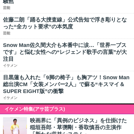
騒然
芸能
佐藤二朗「踊る大捜査線」公式告知で浮き彫りとな
った“全カット要求”の本気度
芸能
Snow Man佐久間大介も本番中に涙…「世界一ブス
です」と悩む女性への“レジェンド歌手の言葉”が大
注目
イケメン
目黒蓮も入れた「9脚の椅子」も胸アツ！Snow Man
総出演CM「女装メンバー2人」で蘇る“キスマイ＆
SUPER EIGHT版”の衝撃
イケメン
イケメン特集(アサ芸プラス)
映画界に「異例のビジネス」を仕掛けた
稲垣吾郎・草彅剛・香取慎吾の主演作