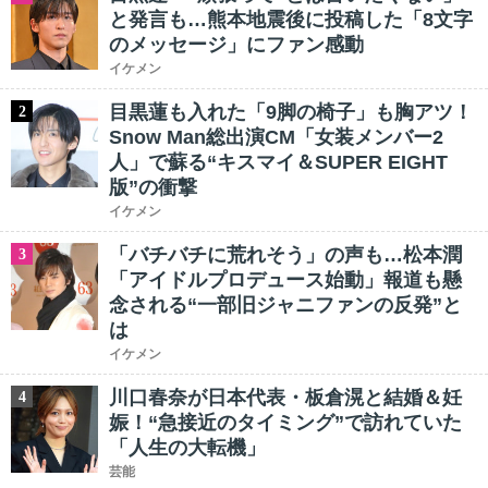
と発言も…熊本地震後に投稿した「8文字
のメッセージ」にファン感動
イケメン
目黒蓮も入れた「9脚の椅子」も胸アツ！
2
Snow Man総出演CM「女装メンバー2
人」で蘇る“キスマイ＆SUPER EIGHT
版”の衝撃
イケメン
「バチバチに荒れそう」の声も…松本潤
3
「アイドルプロデュース始動」報道も懸
念される“一部旧ジャニファンの反発”と
は
イケメン
川口春奈が日本代表・板倉滉と結婚＆妊
4
娠！“急接近のタイミング”で訪れていた
「人生の大転機」
芸能