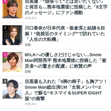
目黒蓮「“頑張って”とは言いたくない」
1
と発言も…熊本地震後に投稿した「8文字
のメッセージ」にファン感動
イケメン
川口春奈が日本代表・板倉滉と結婚＆妊
2
娠！“急接近のタイミング”で訪れていた
「人生の大転機」
芸能
M!LKへの優しさだけじゃない…Snow
3
Man阿部亮平 熊本地震後に投稿した「被
災者への驚きの配慮」に称賛の声
芸能
目黒蓮も入れた「9脚の椅子」も胸アツ！
4
Snow Man総出演CM「女装メンバー2
人」で蘇る“キスマイ＆SUPER EIGHT
版”の衝撃
イケメン