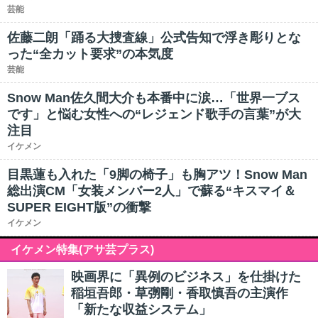
芸能
佐藤二朗「踊る大捜査線」公式告知で浮き彫りとな
った“全カット要求”の本気度
芸能
Snow Man佐久間大介も本番中に涙…「世界一ブス
です」と悩む女性への“レジェンド歌手の言葉”が大
注目
イケメン
目黒蓮も入れた「9脚の椅子」も胸アツ！Snow Man
総出演CM「女装メンバー2人」で蘇る“キスマイ＆
SUPER EIGHT版”の衝撃
イケメン
イケメン特集(アサ芸プラス)
映画界に「異例のビジネス」を仕掛けた
稲垣吾郎・草彅剛・香取慎吾の主演作
「新たな収益システム」