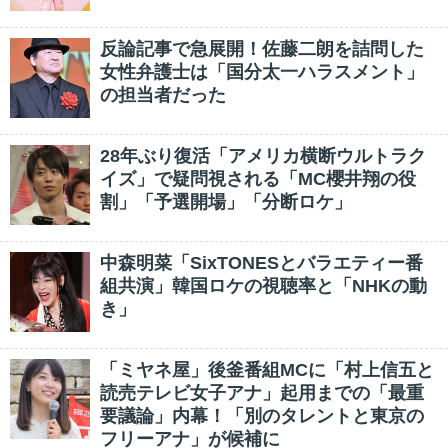
反論記事で急展開！佐藤二朗を詰問した
女性弁護士は「国分太一ハラスメント」
の担当者だった
28年ぶり復活「アメリカ横断ウルトラク
イズ」で疑問視される「MC櫻井翔の役
割」「予選開場」「分断ロケ」
中森明菜「SixTONESとバラエティー番
組共演」韓国ロケの視聴率と「NHKの動
き」
「ミヤネ屋」後釜番組MCに「村上信五と
読売テレビ女子アナ」起用までの「最重
要議論」内幕！「別のタレントと東京の
フリーアナ」が候補に