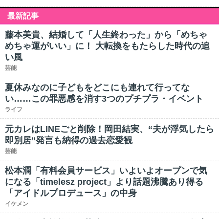
最新記事
藤本美貴、結婚して「人生終わった」から「めちゃ
めちゃ運がいい」に！ 大転換をもたらした時代の追
い風
芸能
夏休みなのに子どもをどこにも連れて行ってな
い……この罪悪感を消す3つのプチプラ・イベント
ライフ
元カレはLINEごと削除！岡田結実、“夫が浮気したら
即別居”発言も納得の過去恋愛観
芸能
松本潤「有料会員サービス」いよいよオープンで気
になる「timelesz project」より話題沸騰あり得る
「アイドルプロデュース」の中身
イケメン