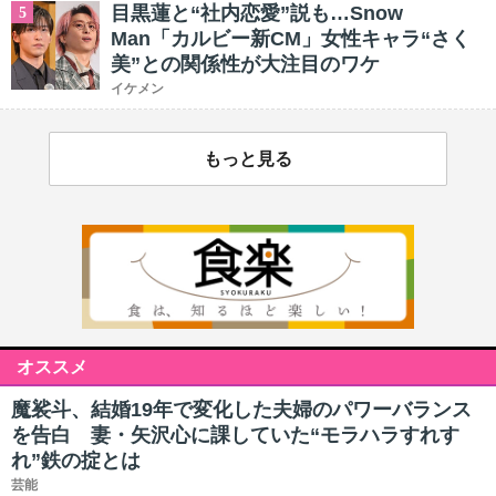
目黒蓮と“社内恋愛”説も…Snow
5
Man「カルビー新CM」女性キャラ“さく
美”との関係性が大注目のワケ
イケメン
もっと見る
オススメ
魔裟斗、結婚19年で変化した夫婦のパワーバランス
を告白 妻・矢沢心に課していた“モラハラすれす
れ”鉄の掟とは
芸能