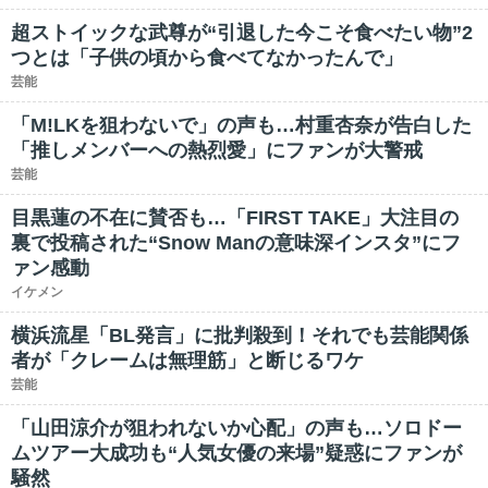
超ストイックな武尊が“引退した今こそ食べたい物”2
つとは「子供の頃から食べてなかったんで」
芸能
「M!LKを狙わないで」の声も…村重杏奈が告白した
「推しメンバーへの熱烈愛」にファンが大警戒
芸能
目黒蓮の不在に賛否も…「FIRST TAKE」大注目の
裏で投稿された“Snow Manの意味深インスタ”にフ
ァン感動
イケメン
横浜流星「BL発言」に批判殺到！それでも芸能関係
者が「クレームは無理筋」と断じるワケ
芸能
「山田涼介が狙われないか心配」の声も…ソロドー
ムツアー大成功も“人気女優の来場”疑惑にファンが
騒然