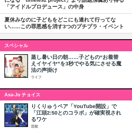
になる「timelesz project」より話題沸騰あり得る
「アイドルプロデュース」の中身
夏休みなのに子どもをどこにも連れて行ってな
い……この罪悪感を消す3つのプチプラ・イベント
スペシャル
蒸し暑い日の朝……子どもの“お着替
えイヤイヤ”を3秒でやる気にさせる魔
法の声掛け
ライフ
Asa-Jo チョイス
りくりゅうペア「YouTube開設」で
「江頭2:50とのコラボ」が確実視され
るワケ
芸能