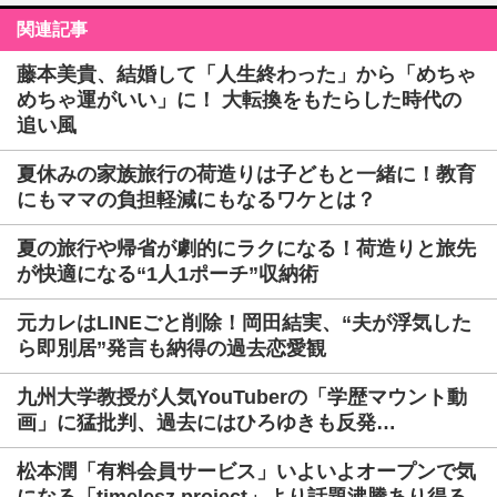
関連記事
藤本美貴、結婚して「人生終わった」から「めちゃ
めちゃ運がいい」に！ 大転換をもたらした時代の
追い風
夏休みの家族旅行の荷造りは子どもと一緒に！教育
にもママの負担軽減にもなるワケとは？
夏の旅行や帰省が劇的にラクになる！荷造りと旅先
が快適になる“1人1ポーチ”収納術
元カレはLINEごと削除！岡田結実、“夫が浮気した
ら即別居”発言も納得の過去恋愛観
九州大学教授が人気YouTuberの「学歴マウント動
画」に猛批判、過去にはひろゆきも反発…
松本潤「有料会員サービス」いよいよオープンで気