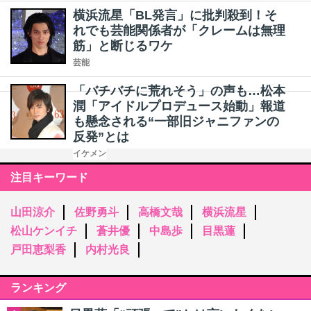
横浜流星「BL発言」に批判殺到！そ
れでも芸能関係者が「クレームは無理
筋」と断じるワケ
芸能
「バチバチに荒れそう」の声も…松本
潤「アイドルプロデュース始動」報道
も懸念される“一部旧ジャニファンの
反発”とは
イケメン
注目キーワード
山田涼介
佐野勇斗
高橋文哉
横浜流星
松山ケンイチ
蒼井優
中島歩
目黒蓮
戸田恵梨香
内村光良
ランキング