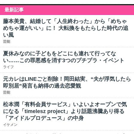
最新記事
藤本美貴、結婚して「人生終わった」から「めちゃ
めちゃ運がいい」に！ 大転換をもたらした時代の追
い風
芸能
夏休みなのに子どもをどこにも連れて行ってな
い……この罪悪感を消す3つのプチプラ・イベント
ライフ
元カレはLINEごと削除！岡田結実、“夫が浮気したら
即別居”発言も納得の過去恋愛観
芸能
松本潤「有料会員サービス」いよいよオープンで気
になる「timelesz project」より話題沸騰あり得る
「アイドルプロデュース」の中身
イケメン