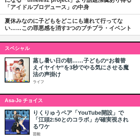
になる「timelesz project」より話題沸騰あり得る
「アイドルプロデュース」の中身
夏休みなのに子どもをどこにも連れて行ってな
い……この罪悪感を消す3つのプチプラ・イベント
スペシャル
蒸し暑い日の朝……子どもの“お着替
えイヤイヤ”を3秒でやる気にさせる魔
法の声掛け
ライフ
Asa-Jo チョイス
りくりゅうペア「YouTube開設」で
「江頭2:50とのコラボ」が確実視され
るワケ
芸能