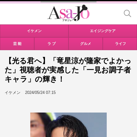
イケメン
エイジングケア
芸 能
ラ ブ
グルメ
ライフ
【光る君へ】「竜星涼が隆家でよかっ
た」視聴者が実感した「一見お調子者
キャラ」の輝き！
イケメン
2024/05/24 07:15