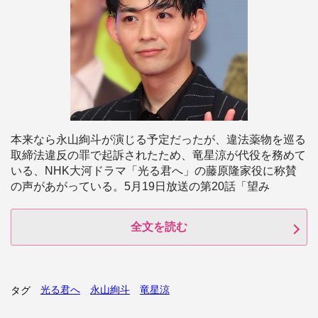
本来なら永山絢斗が演じる予定だったが、違法薬物を巡る
取締法違反の罪で起訴されたため、竜星涼が代役を務めて
いる、NHK大河ドラマ「光る君へ」の藤原隆家役に称賛
の声があがっている。5月19日放送の第20話「望み
全文を読む
光る君へ
永山絢斗
竜星涼
タグ