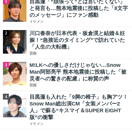
目黒蓮「“頑張って”とは言いたくない」
1
と発言も…熊本地震後に投稿した「8文字
のメッセージ」にファン感動
イケメン
川口春奈が日本代表・板倉滉と結婚＆妊
2
娠！“急接近のタイミング”で訪れていた
「人生の大転機」
芸能
M!LKへの優しさだけじゃない…Snow
3
Man阿部亮平 熊本地震後に投稿した「被
災者への驚きの配慮」に称賛の声
芸能
目黒蓮も入れた「9脚の椅子」も胸アツ！
4
Snow Man総出演CM「女装メンバー2
人」で蘇る“キスマイ＆SUPER EIGHT
版”の衝撃
イケメン