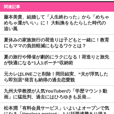
関連記事
藤本美貴、結婚して「人生終わった」から「めちゃ
めちゃ運がいい」に！ 大転換をもたらした時代の
追い風
夏休みの家族旅行の荷造りは子どもと一緒に！教育
にもママの負担軽減にもなるワケとは？
夏の旅行や帰省が劇的にラクになる！荷造りと旅先
が快適になる“1人1ポーチ”収納術
元カレはLINEごと削除！岡田結実、“夫が浮気した
ら即別居”発言も納得の過去恋愛観
九州大学教授が人気YouTuberの「学歴マウント動
画」に猛批判、過去にはひろゆきも反発…
松本潤「有料会員サービス」いよいよオープンで気