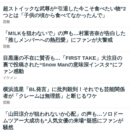
超ストイックな武尊が“引退した今こそ食べたい物”2
つとは「子供の頃から食べてなかったんで」
芸能
「M!LKを狙わないで」の声も…村重杏奈が告白した
「推しメンバーへの熱烈愛」にファンが大警戒
芸能
目黒蓮の不在に賛否も…「FIRST TAKE」大注目の
裏で投稿された“Snow Manの意味深インスタ”にフ
ァン感動
イケメン
横浜流星「BL発言」に批判殺到！それでも芸能関係
者が「クレームは無理筋」と断じるワケ
芸能
「山田涼介が狙われないか心配」の声も…ソロドー
ムツアー大成功も“人気女優の来場”疑惑にファンが
騒然