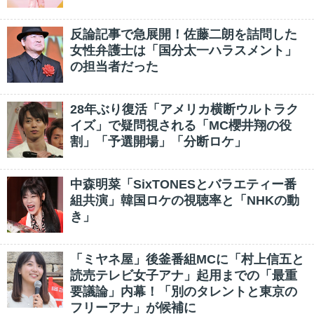
反論記事で急展開！佐藤二朗を詰問した
女性弁護士は「国分太一ハラスメント」
の担当者だった
28年ぶり復活「アメリカ横断ウルトラク
イズ」で疑問視される「MC櫻井翔の役
割」「予選開場」「分断ロケ」
中森明菜「SixTONESとバラエティー番
組共演」韓国ロケの視聴率と「NHKの動
き」
「ミヤネ屋」後釜番組MCに「村上信五と
読売テレビ女子アナ」起用までの「最重
要議論」内幕！「別のタレントと東京の
フリーアナ」が候補に