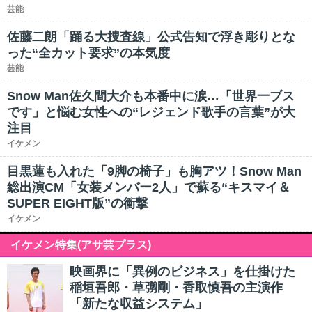
芸能
佐藤二朗「踊る大捜査線」公式告知で浮き彫りとな
った“全カット要求”の本気度
芸能
Snow Man佐久間大介も本番中に涙…「世界一ブス
です」と悩む女性への“レジェンド歌手の言葉”が大
注目
イケメン
目黒蓮も入れた「9脚の椅子」も胸アツ！Snow Man
総出演CM「女装メンバー2人」で蘇る“キスマイ＆
SUPER EIGHT版”の衝撃
イケメン
イケメン特集(アサ芸プラス)
映画界に「異例のビジネス」を仕掛けた
稲垣吾郎・草彅剛・香取慎吾の主演作
「新たな収益システム」