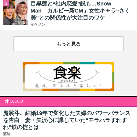
目黒蓮と“社内恋愛”説も…Snow
5
Man「カルビー新CM」女性キャラ“さく
美”との関係性が大注目のワケ
イケメン
もっと見る
オススメ
魔裟斗、結婚19年で変化した夫婦のパワーバランス
を告白 妻・矢沢心に課していた“モラハラすれす
れ”鉄の掟とは
芸能