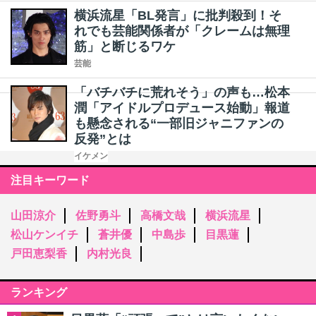
横浜流星「BL発言」に批判殺到！そ
れでも芸能関係者が「クレームは無理
筋」と断じるワケ
芸能
「バチバチに荒れそう」の声も…松本
潤「アイドルプロデュース始動」報道
も懸念される“一部旧ジャニファンの
反発”とは
イケメン
注目キーワード
山田涼介
佐野勇斗
高橋文哉
横浜流星
松山ケンイチ
蒼井優
中島歩
目黒蓮
戸田恵梨香
内村光良
ランキング