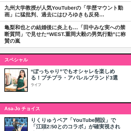
九州大学教授が人気YouTuberの「学歴マウント動
画」に猛批判、過去にはひろゆきも反発…
亀梨和也との結婚後に炎上も…「田中みな実への禁
断質問」で見せた“WEST.重岡大毅の男気行動”に称
賛の嵐
スペシャル
“ぽっちゃり”でもオシャレを楽しめ
る！プチプラ・アパレルブランド3選
ライフ
Asa-Jo チョイス
りくりゅうペア「YouTube開設」で
「江頭2:50とのコラボ」が確実視され