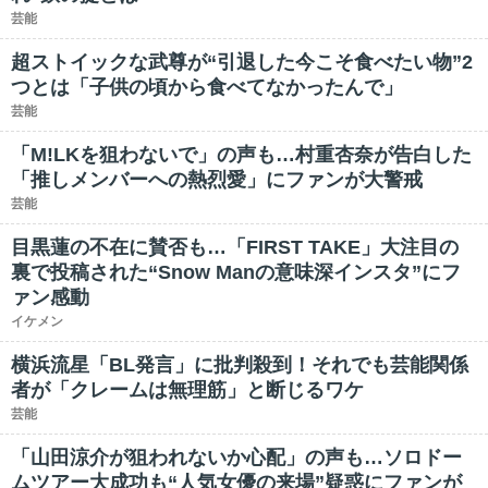
芸能
超ストイックな武尊が“引退した今こそ食べたい物”2
つとは「子供の頃から食べてなかったんで」
芸能
「M!LKを狙わないで」の声も…村重杏奈が告白した
「推しメンバーへの熱烈愛」にファンが大警戒
芸能
目黒蓮の不在に賛否も…「FIRST TAKE」大注目の
裏で投稿された“Snow Manの意味深インスタ”にフ
ァン感動
イケメン
横浜流星「BL発言」に批判殺到！それでも芸能関係
者が「クレームは無理筋」と断じるワケ
芸能
「山田涼介が狙われないか心配」の声も…ソロドー
ムツアー大成功も“人気女優の来場”疑惑にファンが