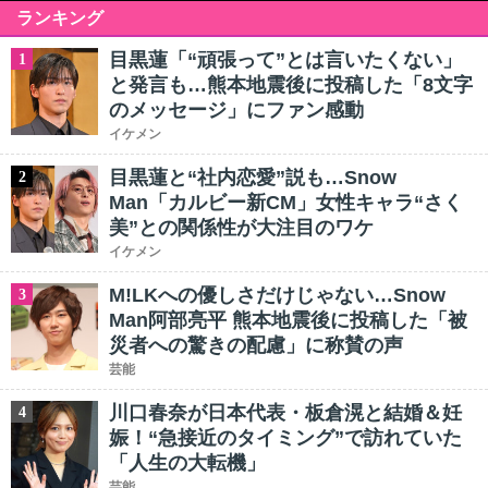
ランキング
目黒蓮「“頑張って”とは言いたくない」
1
と発言も…熊本地震後に投稿した「8文字
のメッセージ」にファン感動
イケメン
目黒蓮と“社内恋愛”説も…Snow
2
Man「カルビー新CM」女性キャラ“さく
美”との関係性が大注目のワケ
イケメン
M!LKへの優しさだけじゃない…Snow
3
Man阿部亮平 熊本地震後に投稿した「被
災者への驚きの配慮」に称賛の声
芸能
川口春奈が日本代表・板倉滉と結婚＆妊
4
娠！“急接近のタイミング”で訪れていた
「人生の大転機」
芸能