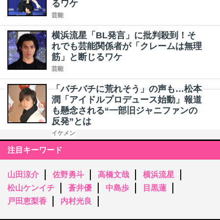
るワケ
芸能
横浜流星「BL発言」に批判殺到！そ
れでも芸能関係者が「クレームは無理
筋」と断じるワケ
芸能
「バチバチに荒れそう」の声も…松本
潤「アイドルプロデュース始動」報道
も懸念される“一部旧ジャニファンの
反発”とは
イケメン
注目キーワード
山田涼介
佐野勇斗
高橋文哉
横浜流星
松山ケンイチ
蒼井優
中島歩
目黒蓮
戸田恵梨香
内村光良