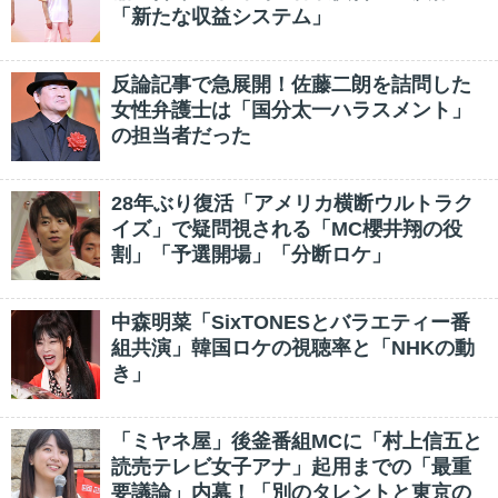
「新たな収益システム」
反論記事で急展開！佐藤二朗を詰問した
女性弁護士は「国分太一ハラスメント」
の担当者だった
28年ぶり復活「アメリカ横断ウルトラク
イズ」で疑問視される「MC櫻井翔の役
割」「予選開場」「分断ロケ」
中森明菜「SixTONESとバラエティー番
組共演」韓国ロケの視聴率と「NHKの動
き」
「ミヤネ屋」後釜番組MCに「村上信五と
読売テレビ女子アナ」起用までの「最重
要議論」内幕！「別のタレントと東京の