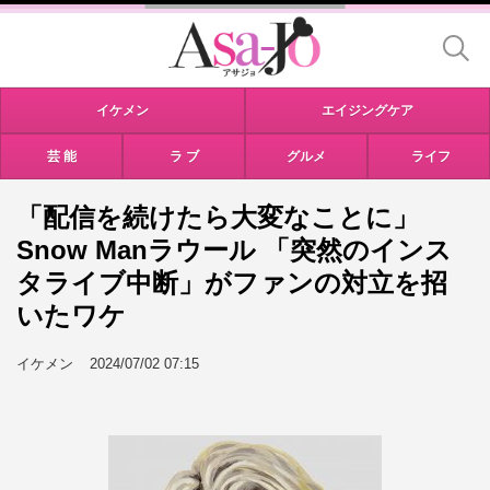
イケメン
エイジングケア
芸 能
ラ ブ
グルメ
ライフ
「配信を続けたら大変なことに」
Snow Manラウール 「突然のインス
タライブ中断」がファンの対立を招
いたワケ
イケメン
2024/07/02 07:15