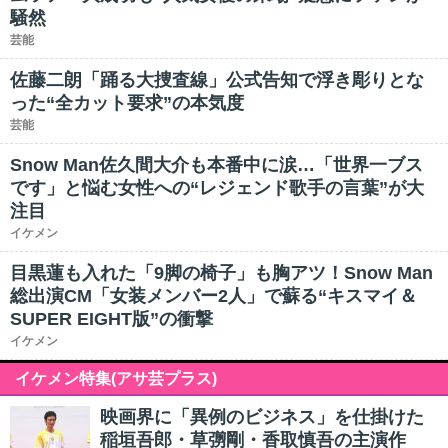
騒然
芸能
佐藤二朗「踊る大捜査線」公式告知で浮き彫りとな
った“全カット要求”の本気度
芸能
Snow Man佐久間大介も本番中に涙…「世界一ブス
です」と悩む女性への“レジェンド歌手の言葉”が大
注目
イケメン
目黒蓮も入れた「9脚の椅子」も胸アツ！Snow Man
総出演CM「女装メンバー2人」で蘇る“キスマイ＆
SUPER EIGHT版”の衝撃
イケメン
イケメン特集(アサ芸プラス)
映画界に「異例のビジネス」を仕掛けた
稲垣吾郎・草彅剛・香取慎吾の主演作