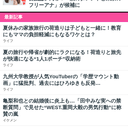
フリーアナ」が候補に
最新記事
夏休みの家族旅行の荷造りは子どもと一緒に！教育
にもママの負担軽減にもなるワケとは？
ライフ
夏の旅行や帰省が劇的にラクになる！荷造りと旅先
が快適になる“1人1ポーチ”収納術
ライフ
九州大学教授が人気YouTuberの「学歴マウント動
画」に猛批判、過去にはひろゆきも反発…
ライフ
亀梨和也との結婚後に炎上も…「田中みな実への禁
断質問」で見せた“WEST.重岡大毅の男気行動”に称
賛の嵐
イケメン