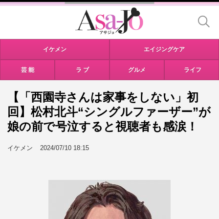
イケメン
エイジングケア
芸 能
ラ ブ
グルメ
ライフ
【「西園寺さんは家事をしない」初
回】松村北斗“シングルファーザー”が
娘の前で号泣すると視聴者も感涙！
イケメン
2024/07/10 18:15