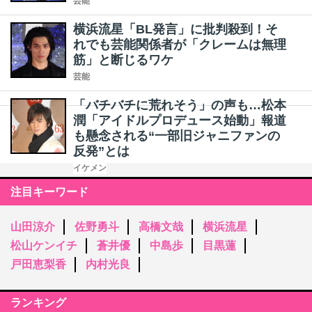
芸能
横浜流星「BL発言」に批判殺到！そ
れでも芸能関係者が「クレームは無理
筋」と断じるワケ
芸能
「バチバチに荒れそう」の声も…松本
潤「アイドルプロデュース始動」報道
も懸念される“一部旧ジャニファンの
反発”とは
イケメン
注目キーワード
山田涼介
佐野勇斗
高橋文哉
横浜流星
松山ケンイチ
蒼井優
中島歩
目黒蓮
戸田恵梨香
内村光良
ランキング