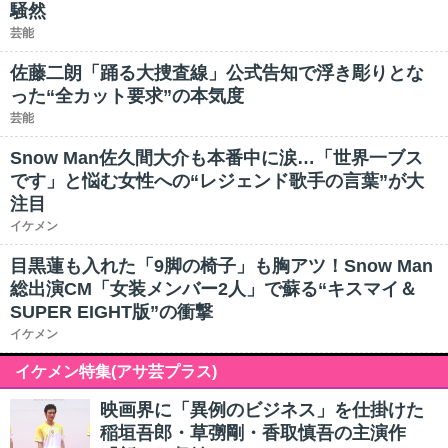
騒然
芸能
佐藤二朗「踊る大捜査線」公式告知で浮き彫りとな
った“全カット要求”の本気度
芸能
Snow Man佐久間大介も本番中に涙…「世界一ブス
です」と悩む女性への“レジェンド歌手の言葉”が大
注目
イケメン
目黒蓮も入れた「9脚の椅子」も胸アツ！Snow Man
総出演CM「女装メンバー2人」で蘇る“キスマイ＆
SUPER EIGHT版”の衝撃
イケメン
イケメン特集(アサ芸プラス)
映画界に「異例のビジネス」を仕掛けた
稲垣吾郎・草彅剛・香取慎吾の主演作