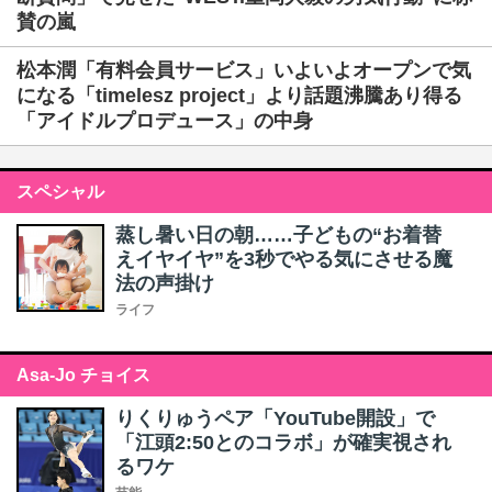
賛の嵐
松本潤「有料会員サービス」いよいよオープンで気
になる「timelesz project」より話題沸騰あり得る
「アイドルプロデュース」の中身
スペシャル
蒸し暑い日の朝……子どもの“お着替
えイヤイヤ”を3秒でやる気にさせる魔
法の声掛け
ライフ
Asa-Jo チョイス
りくりゅうペア「YouTube開設」で
「江頭2:50とのコラボ」が確実視され
るワケ