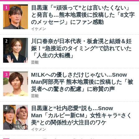
目黒蓮「“頑張って”とは言いたくない」
1
と発言も…熊本地震後に投稿した「8文字
のメッセージ」にファン感動
イケメン
川口春奈が日本代表・板倉滉と結婚＆妊
2
娠！“急接近のタイミング”で訪れていた
「人生の大転機」
芸能
M!LKへの優しさだけじゃない…Snow
3
Man阿部亮平 熊本地震後に投稿した「被
災者への驚きの配慮」に称賛の声
芸能
目黒蓮と“社内恋愛”説も…Snow
4
Man「カルビー新CM」女性キャラ“さく
美”との関係性が大注目のワケ
イケメン