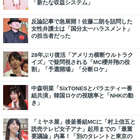
「新たな収益システム」
反論記事で急展開！佐藤二朗を詰問した
女性弁護士は「国分太一ハラスメント」
の担当者だった
28年ぶり復活「アメリカ横断ウルトラク
イズ」で疑問視される「MC櫻井翔の役
割」「予選開場」「分断ロケ」
中森明菜「SixTONESとバラエティー番
組共演」韓国ロケの視聴率と「NHKの動
き」
「ミヤネ屋」後釜番組MCに「村上信五と
読売テレビ女子アナ」起用までの「最重
要議論」内幕！「別のタレントと東京の