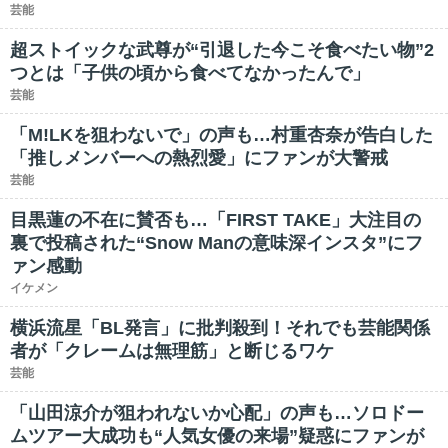
芸能
超ストイックな武尊が“引退した今こそ食べたい物”2
つとは「子供の頃から食べてなかったんで」
芸能
「M!LKを狙わないで」の声も…村重杏奈が告白した
「推しメンバーへの熱烈愛」にファンが大警戒
芸能
目黒蓮の不在に賛否も…「FIRST TAKE」大注目の
裏で投稿された“Snow Manの意味深インスタ”にフ
ァン感動
イケメン
横浜流星「BL発言」に批判殺到！それでも芸能関係
者が「クレームは無理筋」と断じるワケ
芸能
「山田涼介が狙われないか心配」の声も…ソロドー
ムツアー大成功も“人気女優の来場”疑惑にファンが