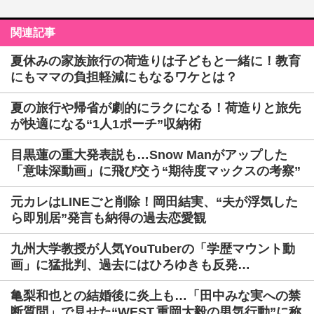
関連記事
夏休みの家族旅行の荷造りは子どもと一緒に！教育
にもママの負担軽減にもなるワケとは？
夏の旅行や帰省が劇的にラクになる！荷造りと旅先
が快適になる“1人1ポーチ”収納術
目黒蓮の重大発表説も…Snow Manがアップした
「意味深動画」に飛び交う“期待度マックスの考察”
元カレはLINEごと削除！岡田結実、“夫が浮気した
ら即別居”発言も納得の過去恋愛観
九州大学教授が人気YouTuberの「学歴マウント動
画」に猛批判、過去にはひろゆきも反発…
亀梨和也との結婚後に炎上も…「田中みな実への禁
断質問」で見せた“WEST.重岡大毅の男気行動”に称