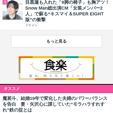
目黒蓮も入れた「9脚の椅子」も胸アツ！
5
Snow Man総出演CM「女装メンバー2
人」で蘇る“キスマイ＆SUPER EIGHT
版”の衝撃
イケメン
もっと見る
オススメ
魔裟斗、結婚19年で変化した夫婦のパワーバランス
を告白 妻・矢沢心に課していた“モラハラすれす
れ”鉄の掟とは