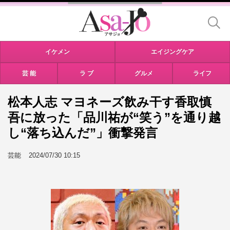
イケメン
エイジングケア
芸 能
ラ ブ
グルメ
ライフ
松本人志 マヨネーズ飲み干す香取慎
吾に放った「品川祐が“笑う”を通り越
し“落ち込んだ”」衝撃発言
芸能
2024/07/30 10:15