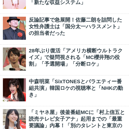
「新たな収益システム」
反論記事で急展開！佐藤二朗を詰問した
女性弁護士は「国分太一ハラスメント」
の担当者だった
28年ぶり復活「アメリカ横断ウルトラク
イズ」で疑問視される「MC櫻井翔の役
割」「予選開場」「分断ロケ」
中森明菜「SixTONESとバラエティー番
組共演」韓国ロケの視聴率と「NHKの動
き」
「ミヤネ屋」後釜番組MCに「村上信五と
読売テレビ女子アナ」起用までの「最重
要議論」内幕！「別のタレントと東京の