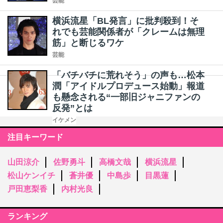
芸能
横浜流星「BL発言」に批判殺到！そ
れでも芸能関係者が「クレームは無理
筋」と断じるワケ
芸能
「バチバチに荒れそう」の声も…松本
潤「アイドルプロデュース始動」報道
も懸念される“一部旧ジャニファンの
反発”とは
イケメン
注目キーワード
山田涼介
佐野勇斗
高橋文哉
横浜流星
松山ケンイチ
蒼井優
中島歩
目黒蓮
戸田恵梨香
内村光良
ランキング