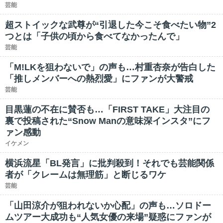
芸能
超ストイックな武尊が“引退した今こそ食べたい物”2
つとは「子供の頃から食べてなかったんで」
芸能
「M!LKを狙わないで」の声も…村重杏奈が告白した
「推しメンバーへの熱烈愛」にファンが大警戒
芸能
目黒蓮の不在に賛否も…「FIRST TAKE」大注目の
裏で投稿された“Snow Manの意味深インスタ”にフ
ァン感動
イケメン
横浜流星「BL発言」に批判殺到！それでも芸能関係
者が「クレームは無理筋」と断じるワケ
芸能
「山田涼介が狙われないか心配」の声も…ソロドー
ムツアー大成功も“人気女優の来場”疑惑にファンが