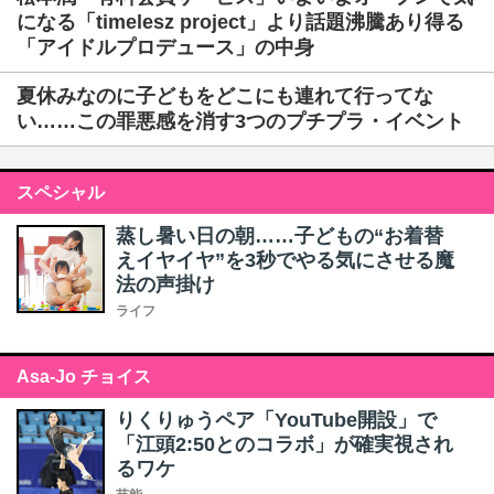
になる「timelesz project」より話題沸騰あり得る
「アイドルプロデュース」の中身
夏休みなのに子どもをどこにも連れて行ってな
い……この罪悪感を消す3つのプチプラ・イベント
スペシャル
蒸し暑い日の朝……子どもの“お着替
えイヤイヤ”を3秒でやる気にさせる魔
法の声掛け
ライフ
Asa-Jo チョイス
りくりゅうペア「YouTube開設」で
「江頭2:50とのコラボ」が確実視され
るワケ