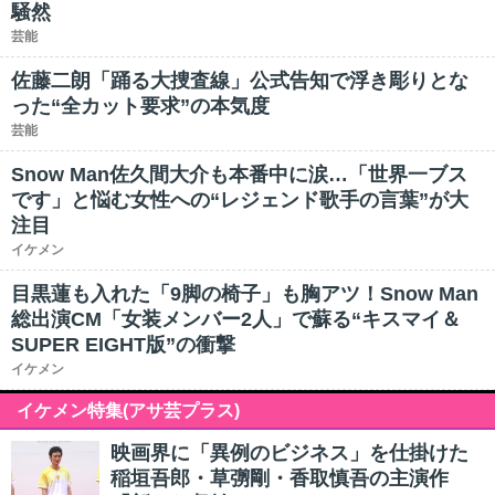
騒然
芸能
佐藤二朗「踊る大捜査線」公式告知で浮き彫りとな
った“全カット要求”の本気度
芸能
Snow Man佐久間大介も本番中に涙…「世界一ブス
です」と悩む女性への“レジェンド歌手の言葉”が大
注目
イケメン
目黒蓮も入れた「9脚の椅子」も胸アツ！Snow Man
総出演CM「女装メンバー2人」で蘇る“キスマイ＆
SUPER EIGHT版”の衝撃
イケメン
イケメン特集(アサ芸プラス)
映画界に「異例のビジネス」を仕掛けた
稲垣吾郎・草彅剛・香取慎吾の主演作