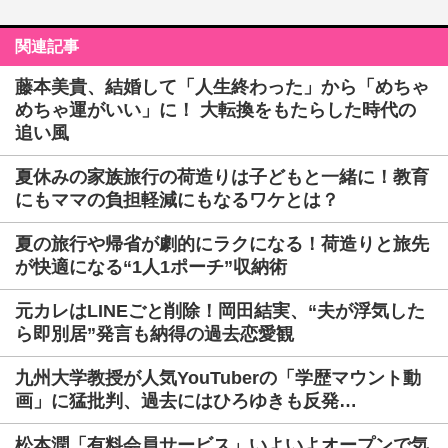
関連記事
藤本美貴、結婚して「人生終わった」から「めちゃ
めちゃ運がいい」に！ 大転換をもたらした時代の
追い風
夏休みの家族旅行の荷造りは子どもと一緒に！教育
にもママの負担軽減にもなるワケとは？
夏の旅行や帰省が劇的にラクになる！荷造りと旅先
が快適になる“1人1ポーチ”収納術
元カレはLINEごと削除！岡田結実、“夫が浮気した
ら即別居”発言も納得の過去恋愛観
九州大学教授が人気YouTuberの「学歴マウント動
画」に猛批判、過去にはひろゆきも反発…
松本潤「有料会員サービス」いよいよオープンで気