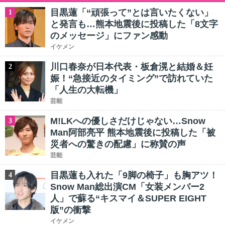
目黒蓮「“頑張って”とは言いたくない」
1
と発言も…熊本地震後に投稿した「8文字
のメッセージ」にファン感動
イケメン
川口春奈が日本代表・板倉滉と結婚＆妊
2
娠！“急接近のタイミング”で訪れていた
「人生の大転機」
芸能
M!LKへの優しさだけじゃない…Snow
3
Man阿部亮平 熊本地震後に投稿した「被
災者への驚きの配慮」に称賛の声
芸能
目黒蓮も入れた「9脚の椅子」も胸アツ！
4
Snow Man総出演CM「女装メンバー2
人」で蘇る“キスマイ＆SUPER EIGHT
版”の衝撃
イケメン