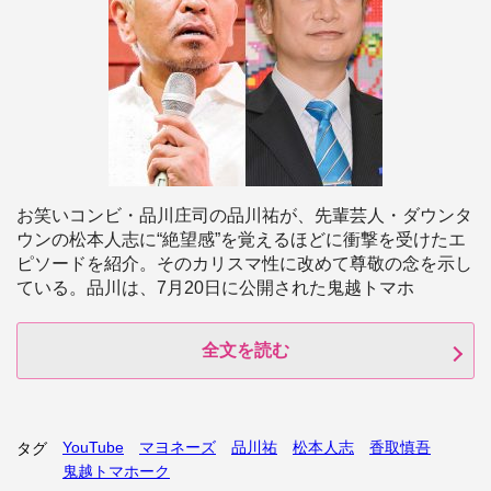
お笑いコンビ・品川庄司の品川祐が、先輩芸人・ダウンタ
ウンの松本人志に“絶望感”を覚えるほどに衝撃を受けたエ
ピソードを紹介。そのカリスマ性に改めて尊敬の念を示し
ている。品川は、7月20日に公開された鬼越トマホ
全文を読む
YouTube
マヨネーズ
品川祐
松本人志
香取慎吾
タグ
鬼越トマホーク