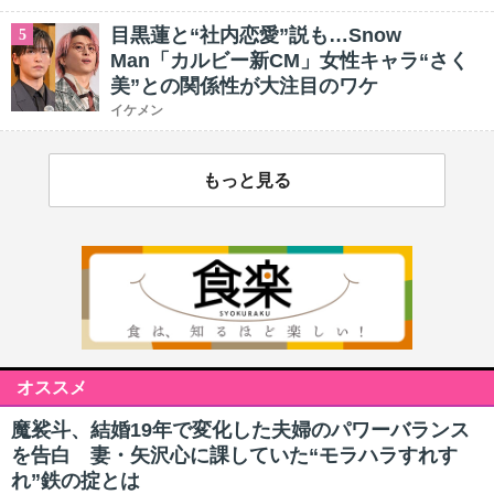
目黒蓮と“社内恋愛”説も…Snow
5
Man「カルビー新CM」女性キャラ“さく
美”との関係性が大注目のワケ
イケメン
もっと見る
オススメ
魔裟斗、結婚19年で変化した夫婦のパワーバランス
を告白 妻・矢沢心に課していた“モラハラすれす
れ”鉄の掟とは