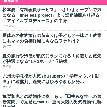
最新記事
松本潤「有料会員サービス」いよいよオープンで気
になる「timelesz project」より話題沸騰あり得る
「アイドルプロデュース」の中身
イケメン
夏休みの家族旅行の荷造りは子どもと一緒に！教育
にもママの負担軽減にもなるワケとは？
ライフ
夏の旅行や帰省が劇的にラクになる！荷造りと旅先
が快適になる“1人1ポーチ”収納術
ライフ
九州大学教授が人気YouTuberの「学歴マウント動
画」に猛批判、過去にはひろゆきも反発…
ライフ
亀梨和也との結婚後に炎上も…「田中みな実への禁
断質問」で見せた“WEST.重岡大毅の男気行動”に称