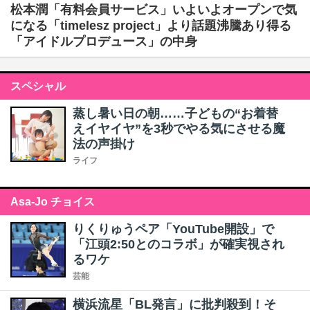
松本潤「有料会員サービス」いよいよオープンで気
になる「timelesz project」より話題沸騰あり得る
「アイドルプロデュース」の中身
スペシャル
蒸し暑い日の朝……子どもの“お着替
えイヤイヤ”を3秒でやる気にさせる魔
法の声掛け
ライフ
Asa-Jo チョイス
りくりゅうペア「YouTube開設」で
「江頭2:50とのコラボ」が確実視され
るワケ
芸能
横浜流星「BL発言」に批判殺到！そ