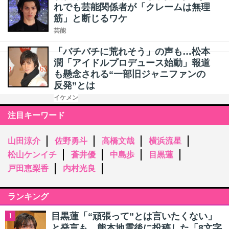
れでも芸能関係者が「クレームは無理
筋」と断じるワケ
芸能
「バチバチに荒れそう」の声も…松本
潤「アイドルプロデュース始動」報道
も懸念される“一部旧ジャニファンの
反発”とは
イケメン
注目キーワード
山田涼介
佐野勇斗
高橋文哉
横浜流星
松山ケンイチ
蒼井優
中島歩
目黒蓮
戸田恵梨香
内村光良
ランキング
目黒蓮「“頑張って”とは言いたくない」
1
と発言も…熊本地震後に投稿した「8文字