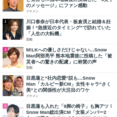
のメッセージ」にファン感動
イケメン
川口春奈が日本代表・板倉滉と結婚＆妊
2
娠！“急接近のタイミング”で訪れていた
「人生の大転機」
芸能
M!LKへの優しさだけじゃない…Snow
3
Man阿部亮平 熊本地震後に投稿した「被
災者への驚きの配慮」に称賛の声
芸能
目黒蓮と“社内恋愛”説も…Snow
4
Man「カルビー新CM」女性キャラ“さく
美”との関係性が大注目のワケ
イケメン
目黒蓮も入れた「9脚の椅子」も胸アツ！
5
Snow Man総出演CM「女装メンバー2