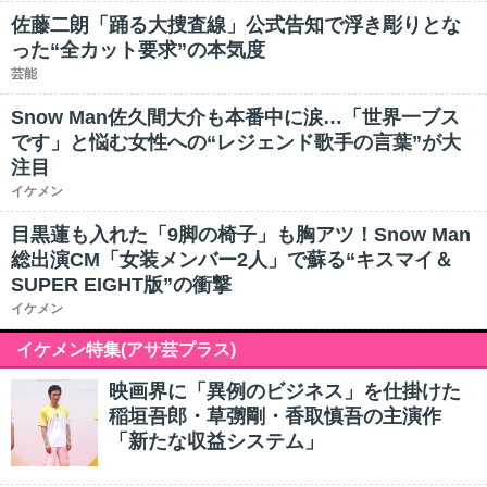
佐藤二朗「踊る大捜査線」公式告知で浮き彫りとな
った“全カット要求”の本気度
芸能
Snow Man佐久間大介も本番中に涙…「世界一ブス
です」と悩む女性への“レジェンド歌手の言葉”が大
注目
イケメン
目黒蓮も入れた「9脚の椅子」も胸アツ！Snow Man
総出演CM「女装メンバー2人」で蘇る“キスマイ＆
SUPER EIGHT版”の衝撃
イケメン
イケメン特集(アサ芸プラス)
映画界に「異例のビジネス」を仕掛けた
稲垣吾郎・草彅剛・香取慎吾の主演作
「新たな収益システム」