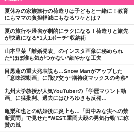
夏休みの家族旅行の荷造りは子どもと一緒に！教育
にもママの負担軽減にもなるワケとは？
夏の旅行や帰省が劇的にラクになる！荷造りと旅先
が快適になる“1人1ポーチ”収納術
山本里菜「離婚発表」のインスタ画像に秘められ
た“ほぼ誰も気がつかない”細やかな工夫
目黒蓮の重大発表説も…Snow Manがアップした
「意味深動画」に飛び交う“期待度マックスの考察”
九州大学教授が人気YouTuberの「学歴マウント動
画」に猛批判、過去にはひろゆきも反発…
亀梨和也との結婚後に炎上も…「田中みな実への禁
断質問」で見せた“WEST.重岡大毅の男気行動”に称
賛の嵐