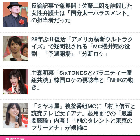
反論記事で急展開！佐藤二朗を詰問した
女性弁護士は「国分太一ハラスメント」
の担当者だった
28年ぶり復活「アメリカ横断ウルトラク
イズ」で疑問視される「MC櫻井翔の役
割」「予選開場」「分断ロケ」
中森明菜「SixTONESとバラエティー番
組共演」韓国ロケの視聴率と「NHKの動
き」
「ミヤネ屋」後釜番組MCに「村上信五と
読売テレビ女子アナ」起用までの「最重
要議論」内幕！「別のタレントと東京の
フリーアナ」が候補に