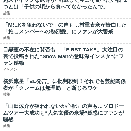
超ストイックな武尊が“引退した今こそ食べたい物”2
つとは「子供の頃から食べてなかったんで」
芸能
「M!LKを狙わないで」の声も…村重杏奈が告白した
「推しメンバーへの熱烈愛」にファンが大警戒
芸能
目黒蓮の不在に賛否も…「FIRST TAKE」大注目の
裏で投稿された“Snow Manの意味深インスタ”にフ
ァン感動
イケメン
横浜流星「BL発言」に批判殺到！それでも芸能関係
者が「クレームは無理筋」と断じるワケ
芸能
「山田涼介が狙われないか心配」の声も…ソロドー
ムツアー大成功も“人気女優の来場”疑惑にファンが
騒然
芸能