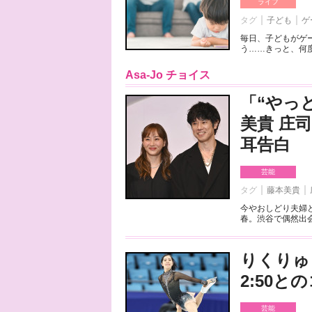
ライフ
タグ
子ども
ゲ
毎日、子どもがゲ
う……きっと、何度
Asa-Jo チョイス
「“やっ
美貴 庄
耳告白
芸能
タグ
藤本美貴
今やおしどり夫婦
春。渋谷で偶然出会
りくりゅ
2:50
芸能