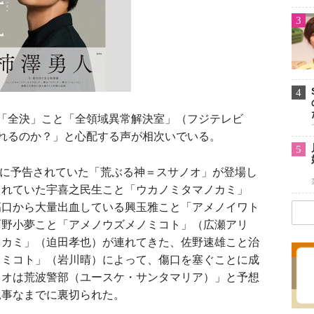
3
4
「全決」こと「全領域異常解決室」（フジテレビ
れるのか？」と心配する声が相次いでいる。
5
週に予告されていた「荒ぶる神＝スサノオ」が登場し
られていた宇喜之民生こと「ウカノミタマノカミ」
傷口から大量出血している興玉雅こと「アメノイワト
雨野小夢こと「アメノウズメノミコト」（広瀬アリ
ノカミ」（迫田孝也）が連れてきた、佐野速雄こと治
ノミコト」（岩川晴）によって、傷口を塞ぐことに成
ノオは荒波警部（ユースケ・サンタマリア）」と予想
見事なまでに裏切られた。