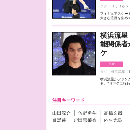
タグ
りくりゅう
フィギュアスケート
大きな注目を集めて
横浜流星
能関係者
ケ
芸能
タグ
横浜流星
横浜流星がファンク
る。7月下旬に行わ
注目キーワード
山田涼介
佐野勇斗
高橋文哉
目黒蓮
戸田恵梨香
内村光良