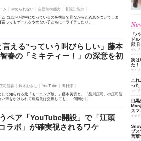
ーム
やめられない
自己制御能力
非認知能力
ームにばかり夢中になっているのを横目で見ながらため息をついてしま
言ってもゲームをやめない子どもにイライラしたり、...
New
「バ
ドル
部旧
と言える”っていう叫びらしい」藤本
イケメ
司智春の「ミキティー！」の深意を初
実は
た！
ライフ
これ
った
庄司智春
鈴木おさむ
YouTube
田村淳
ライフ
として知られる元「モーニング娘。」藤本美貴と、「品川庄司」の庄司智
い声をかけられて連絡先は交換しても、「何回かに...
目黒
Ma
スマイ
うペア「YouTube開設」で「江頭
イケメ
とのコラボ」が確実視されるワケ
Sn
ブス
言葉