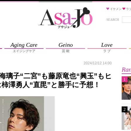
イケメン
ラ
SEARCH
Aging Care
Geino
Love
エイジングケア
芸 能
ラ ブ
2024/12/12 14:00
Ran
海璃子“二宮”も藤原竜也“興玉”もヒ
1
柿澤勇人“直毘”と勝手に予想！
2