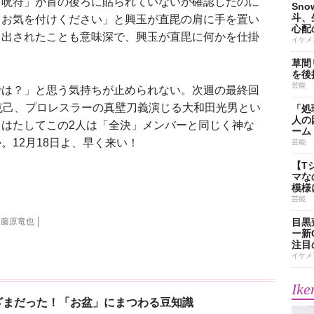
「呪符」が首の後ろに貼られていないか確認したのに
Sn
斗、
もお気を付けください」と興玉が直毘の肩に手を置い
心配
し出されたことも意味深で、興玉が直毘に何かを仕掛
イケメ
草間
を後
芸能
は？」と思う気持ちが止められない。次週の最終回
克己、プロレスラーの真壁刀義演じる大和田光男とい
「処
人の
はたしてこの2人は「全決」メンバーと同じく神な
ーム
。12月18日よ、早く来い！
芸能
【T
マな
模様
芸能
藤原竜也
目黒
ー新
注目
イケメ
Ike
ざまだった！「お盆」にまつわる豆知識