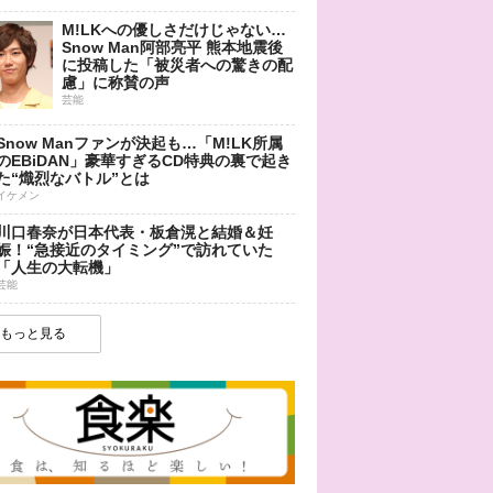
M!LKへの優しさだけじゃない…
Snow Man阿部亮平 熊本地震後
に投稿した「被災者への驚きの配
慮」に称賛の声
芸能
Snow Manファンが決起も…「M!LK所属
のEBiDAN」豪華すぎるCD特典の裏で起き
た“熾烈なバトル”とは
イケメン
川口春奈が日本代表・板倉滉と結婚＆妊
娠！“急接近のタイミング”で訪れていた
「人生の大転機」
芸能
もっと見る