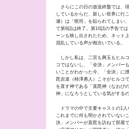
さらにこの日の放送終盤では、現
しているからだ、新しい世界に行
瀬）は「呪符」を貼られてしまい
て第9話は終了。第10話の予告で
ーンも映し出されたため、ネット
混乱している声が相次いでいる。
しかし私は、二宮も興玉もヒルコ
コではないし、「全決」メンバー
いことがわかった今、「全決」に
毘吉道（柿澤勇人）こそがヒルコ
を直す神である「直毘神（なおび
神」になろうとしている気がする
ドラマの中で主要キャストの1人
これまでに何も明かされていない
決」メンバーが直毘を訪ねて部屋