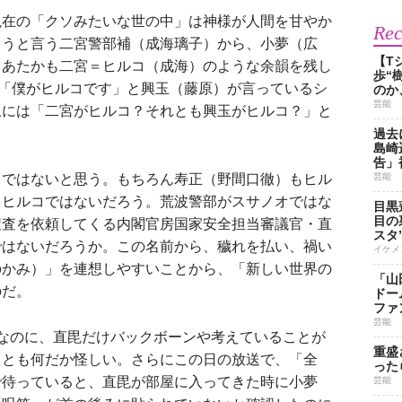
在の「クソみたいな世の中」は神様が人間を甘やか
Re
こうと言う二宮警部補（成海璃子）から、小夢（広
【T
、あたかも二宮＝ヒルコ（成海）のような余韻を残し
歩“
は「僕がヒルコです」と興玉（藤原）が言っているシ
のか
芸能
上には「二宮がヒルコ？それとも興玉がヒルコ？」と
過去
島崎
告」
ではないと思う。もちろん寿正（野間口徹）もヒル
芸能
もヒルコではないだろう。荒波警部がスサノオではな
目黒
目の
捜査を依頼してくる内閣官房国家安全担当審議官・直
スタ
ではないだろうか。この名前から、穢れを払い、禍い
イケメ
のかみ）」を連想しやすいことから、「新しい世界の
「山
のだ。
ドー
ファ
芸能
なのに、直毘だけバックボーンや考えていることが
重盛
ことも何だか怪しい。さらにこの日の放送で、「全
った
で待っていると、直毘が部屋に入ってきた時に小夢
芸能