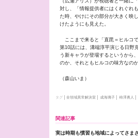
（広瀬アリス）が視聴者と一緒に
対し、「情報提供者にはくれぐれ
た時、やけにその部分が大きく映
けたようにも見えた。
ここまで来ると「直毘＝ヒルコで
第10話には、溝端淳平演じる日野
う新キャラが登場するというから、
のか、それともヒルコの味方なのか
（森山いま）
タグ
全領域異常解決室
成海璃子
柿澤勇人
関連記事
実は時期も慣習も地域によってさま