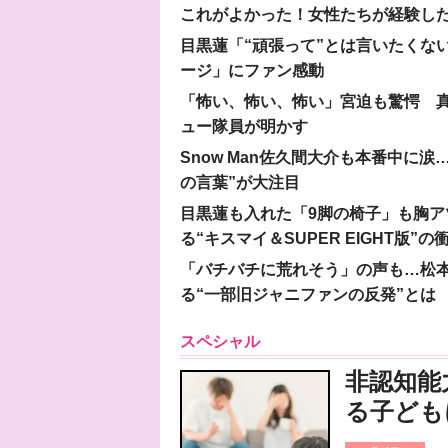
これがよかった！女性たちが経験し
目黒蓮「“頑張って”とは言いたくな
ージ」にファン感動
「怖い、怖い、怖い」宮迫も驚愕 真
ュー隊員が明かす
Snow Man佐久間大介も本番中に
の言葉”が大注目
目黒蓮も入れた「9脚の椅子」も胸アツ
る“キスマイ＆SUPER EIGHT版”の
「バチバチに荒れそう」の声も…松
る“一部旧ジャニファンの反発”とは
スペシャル
非認知能
る子ども