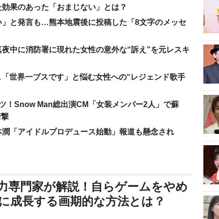
た効果のあった「おまじない」とは？
い」と発言も…熊本地震後に投稿した「8文字のメッセ
夜中に消防署に現れた女性の意外な“訴え”を元レスキ
涙…「世界一ブスです」と悩む女性への“レジェンド歌手
！Snow Man総出演CM「女装メンバー2人」で蘇
衝撃
本潤「アイドルプロデュース始動」報道も懸念され
力専門家が解説！自らゲームをやめ
に成長する画期的な方法とは？