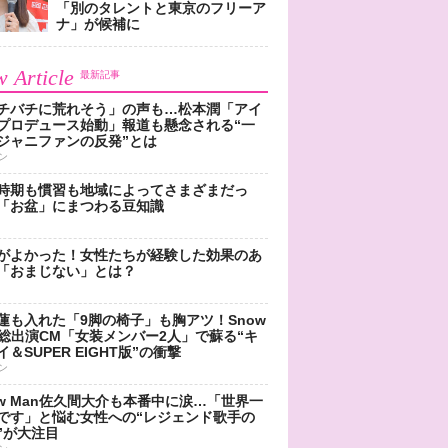
「別のタレントと東京のフリーア
ナ」が候補に
 Article
最新記事
チバチに荒れそう」の声も…松本潤「アイ
プロデュース始動」報道も懸念される“一
ジャニファンの反発”とは
ン
時期も慣習も地域によってさまざまだっ
「お盆」にまつわる豆知識
がよかった！女性たちが経験した効果のあ
「おまじない」とは？
蓮も入れた「9脚の椅子」も胸アツ！Snow
n総出演CM「女装メンバー2人」で蘇る“キ
＆SUPER EIGHT版”の衝撃
ン
ow Man佐久間大介も本番中に涙…「世界一
です」と悩む女性への“レジェンド歌手の
”が大注目