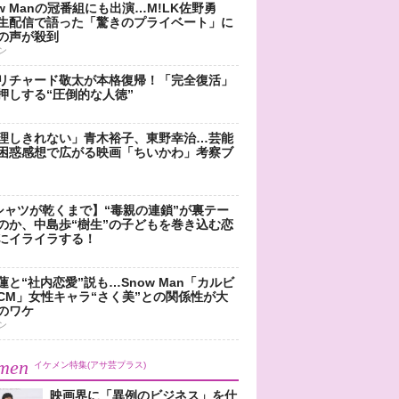
ow Manの冠番組にも出演…M!LK佐野勇
生配信で語った「驚きのプライベート」に
の声が殺到
ン
リチャード敬太が本格復帰！「完全復活」
押しする“圧倒的な人徳”
理しきれない」青木裕子、東野幸治…芸能
困惑感想で広がる映画「ちいかわ」考察ブ
シャツが乾くまで】“毒親の連鎖”が裏テー
のか、中島歩“樹生”の子どもを巻き込む恋
にイライラする！
蓮と“社内恋愛”説も…Snow Man「カルビ
CM」女性キャラ“さく美”との関係性が大
のワケ
ン
men
イケメン特集(アサ芸プラス)
映画界に「異例のビジネス」を仕