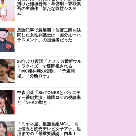
掛けた稲垣吾郎・草彅剛・香取慎
吾の主演作「新たな収益システ
ム」
反論記事で急展開！佐藤二朗を詰
問した女性弁護士は「国分太一ハ
ラスメント」の担当者だった
28年ぶり復活「アメリカ横断ウル
トラクイズ」で疑問視される
「MC櫻井翔の役割」「予選開
場」「分断ロケ」
中森明菜「SixTONESとバラエテ
ィー番組共演」韓国ロケの視聴率
と「NHKの動き」
「ミヤネ屋」後釜番組MCに「村
上信五と読売テレビ女子アナ」起
用までの「最重要議論」内幕！