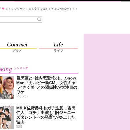
ブ
エイジングケア！大人女子を楽しむための情報サイト！
Gourmet
Life
グルメ
ライフ
king
ランキング
目黒蓮と“社内恋愛”説も…Snow
Man「カルビー新CM」女性キャ
ラ“さく美”との関係性が大注目の
ワケ
イケメン
M!LK佐野勇斗もガチ注意…吉田
仁人「ゴチ」出演も“旧ジャニー
ズタレントへの発言”が炎上した
理由
芸能