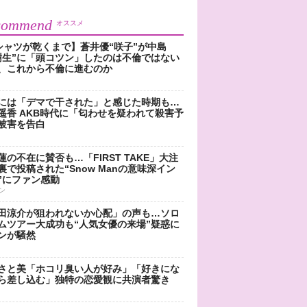
commend
オススメ
シャツが乾くまで】蒼井優“咲子”が中島
樹生”に「頭コツン」したのは不倫ではない
、これから不倫に進むのか
には「デマで干された」と感じた時期も…
遥香 AKB時代に「匂わせを疑われて殺害予
被害を告白
蓮の不在に賛否も…「FIRST TAKE」大注
裏で投稿された“Snow Manの意味深イン
”にファン感動
ン
田涼介が狙われないか心配」の声も…ソロ
ムツアー大成功も“人気女優の来場”疑惑に
ンが騒然
さと美「ホコリ臭い人が好み」「好きにな
ら差し込む」独特の恋愛観に共演者驚き