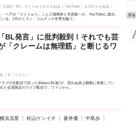
イケメ
江頭2：50
りくりゅうちゃんねる
YouTube
エガちゃんねる
・ペアの「りくりゅう」こと三浦璃来と木原龍一が、YouTubeに進出。
いる。2月のミラノ・コルティナ冬季五輪で...
「BL発言」に批判殺到！それでも芸
が「クレームは無理筋」と断じるワ
BL
X
ファン
ラブの生配信で語った&ldquo;BL観”が、思わぬ炎上騒動に発展してい
れた会員限定のライブ配信で、ファンから...
横浜流星
松山ケンイチ
蒼井優
中島歩