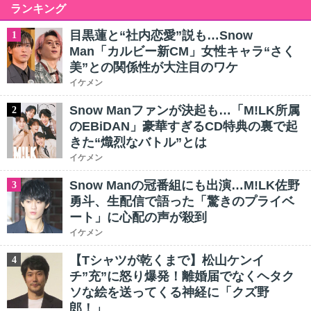
ランキング
目黒蓮と“社内恋愛”説も…Snow
1
Man「カルビー新CM」女性キャラ“さく
美”との関係性が大注目のワケ
イケメン
Snow Manファンが決起も…「M!LK所属
2
のEBiDAN」豪華すぎるCD特典の裏で起
きた“熾烈なバトル”とは
イケメン
Snow Manの冠番組にも出演…M!LK佐野
3
勇斗、生配信で語った「驚きのプライベ
ート」に心配の声が殺到
イケメン
【Tシャツが乾くまで】松山ケンイ
4
チ”充”に怒り爆発！離婚届でなくヘタク
ソな絵を送ってくる神経に「クズ野
郎！」