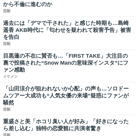
から不倫に進むのか
芸能
過去には「デマで干された」と感じた時期も…島崎
遥香 AKB時代に「匂わせを疑われて殺害予告」被害
を告白
芸能
目黒蓮の不在に賛否も…「FIRST TAKE」大注目の
裏で投稿された“Snow Manの意味深インスタ”にフ
ァン感動
イケメン
「山田涼介が狙われないか心配」の声も…ソロドー
ムツアー大成功も“人気女優の来場”疑惑にファンが
騒然
芸能
重盛さと美「ホコリ臭い人が好み」「好きになった
ら差し込む」独特の恋愛観に共演者驚き
芸能