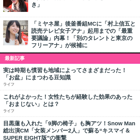
き」
「ミヤネ屋」後釜番組MCに「村上信五と
読売テレビ女子アナ」起用までの「最重
要議論」内幕！「別のタレントと東京の
フリーアナ」が候補に
最新記事
実は時期も慣習も地域によってさまざまだった！
「お盆」にまつわる豆知識
ライフ
これがよかった！女性たちが経験した効果のあった
「おまじない」とは？
ライフ
目黒蓮も入れた「9脚の椅子」も胸アツ！Snow Man
総出演CM「女装メンバー2人」で蘇る“キスマイ＆
SUPER EIGHT版”の衝撃