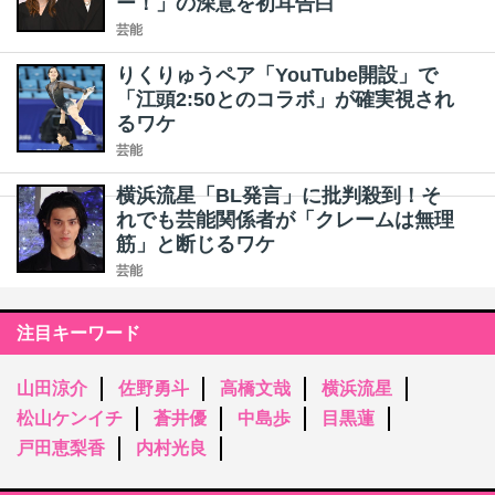
ー！」の深意を初耳告白
芸能
りくりゅうペア「YouTube開設」で
「江頭2:50とのコラボ」が確実視され
るワケ
芸能
横浜流星「BL発言」に批判殺到！そ
れでも芸能関係者が「クレームは無理
筋」と断じるワケ
芸能
注目キーワード
山田涼介
佐野勇斗
高橋文哉
横浜流星
松山ケンイチ
蒼井優
中島歩
目黒蓮
戸田恵梨香
内村光良