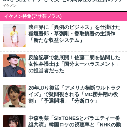
イケメン
イケメン特集(アサ芸プラス)
映画界に「異例のビジネス」を仕掛けた
稲垣吾郎・草彅剛・香取慎吾の主演作
「新たな収益システム」
反論記事で急展開！佐藤二朗を詰問した
女性弁護士は「国分太一ハラスメント」
の担当者だった
28年ぶり復活「アメリカ横断ウルトラク
イズ」で疑問視される「MC櫻井翔の役
割」「予選開場」「分断ロケ」
中森明菜「SixTONESとバラエティー番
組共演」韓国ロケの視聴率と「NHKの動