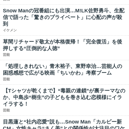
Snow Manの冠番組にも出演…M!LK佐野勇斗、生配
信で語った「驚きのプライベート」に心配の声が殺
到
イケメン
草間リチャード敬太が本格復帰！「完全復活」を後
押しする“圧倒的な人徳”
芸能
「処理しきれない」青木裕子、東野幸治…芸能人の
困惑感想で広がる映画「ちいかわ」考察ブーム
芸能
【Tシャツが乾くまで】“毒親の連鎖”が裏テーマなの
か、中島歩“樹生”の子どもを巻き込む恋模様にイラ
イラする！
芸能
目黒蓮と“社内恋愛”説も…Snow Man「カルビー新
CM」女性キャラ“さく美”との関係性が大注目のワケ