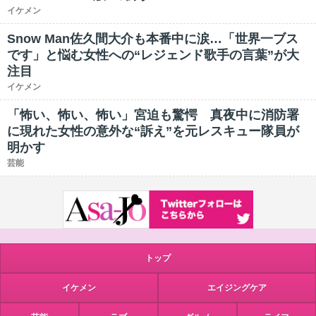
イケメン
Snow Man佐久間大介も本番中に涙…「世界一ブス
です」と悩む女性への“レジェンド歌手の言葉”が大
注目
イケメン
「怖い、怖い、怖い」宮迫も驚愕 真夜中に消防署
に現れた女性の意外な“訴え”を元レスキュー隊員が
明かす
芸能
トップ
イケメン
エイジングケア