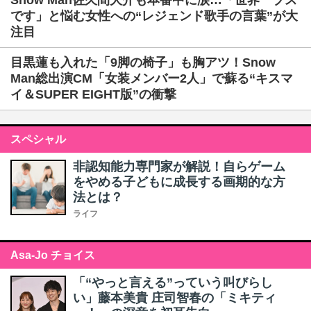
Snow Man佐久間大介も本番中に涙…「世界一ブス
です」と悩む女性への“レジェンド歌手の言葉”が大
注目
目黒蓮も入れた「9脚の椅子」も胸アツ！Snow
Man総出演CM「女装メンバー2人」で蘇る“キスマ
イ＆SUPER EIGHT版”の衝撃
スペシャル
非認知能力専門家が解説！自らゲーム
をやめる子どもに成長する画期的な方
法とは？
ライフ
Asa-Jo チョイス
「“やっと言える”っていう叫びらし
い」藤本美貴 庄司智春の「ミキティ