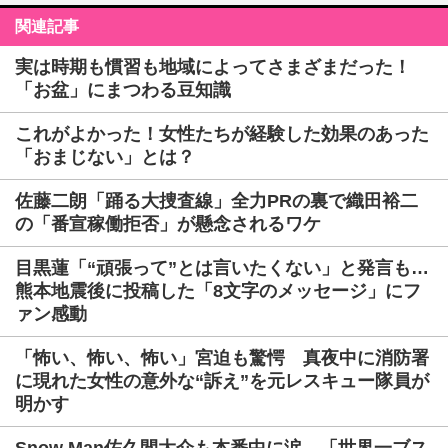
関連記事
実は時期も慣習も地域によってさまざまだった！
「お盆」にまつわる豆知識
これがよかった！女性たちが経験した効果のあった
「おまじない」とは？
佐藤二朗「踊る大捜査線」全力PRの裏で織田裕二
の「番宣稼働拒否」が懸念されるワケ
目黒蓮「“頑張って”とは言いたくない」と発言も…
熊本地震後に投稿した「8文字のメッセージ」にフ
ァン感動
「怖い、怖い、怖い」宮迫も驚愕 真夜中に消防署
に現れた女性の意外な“訴え”を元レスキュー隊員が
明かす