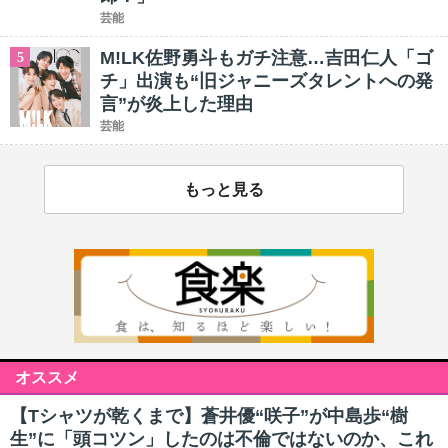
芸能
M!LK佐野勇斗もガチ注意…吉田仁人「ゴ
5
チ」出演も“旧ジャニーズタレントへの発
言”が炎上した理由
芸能
もっと見る
オススメ
【Tシャツが乾くまで】蒼井優“咲子”が中島歩“樹
生”に「頭コツン」したのは不倫ではないのか、これ