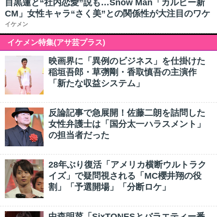
目黒蓮と“社内恋愛”説も…Snow Man「カルビー新
CM」女性キャラ“さく美”との関係性が大注目のワケ
イケメン
イケメン特集(アサ芸プラス)
映画界に「異例のビジネス」を仕掛けた
稲垣吾郎・草彅剛・香取慎吾の主演作
「新たな収益システム」
反論記事で急展開！佐藤二朗を詰問した
女性弁護士は「国分太一ハラスメント」
の担当者だった
28年ぶり復活「アメリカ横断ウルトラク
イズ」で疑問視される「MC櫻井翔の役
割」「予選開場」「分断ロケ」
中森明菜「SixTONESとバラエティー番