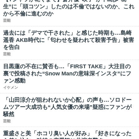
生”に「頭コツン」したのは不倫ではないのか、これ
から不倫に進むのか
芸能
過去には「デマで干された」と感じた時期も…島崎
遥香 AKB時代に「匂わせを疑われて殺害予告」被害
を告白
芸能
目黒蓮の不在に賛否も…「FIRST TAKE」大注目の
裏で投稿された“Snow Manの意味深インスタ”にフ
ァン感動
イケメン
「山田涼介が狙われないか心配」の声も…ソロドー
ムツアー大成功も“人気女優の来場”疑惑にファンが
騒然
芸能
重盛さと美「ホコリ臭い人が好み」「好きになった