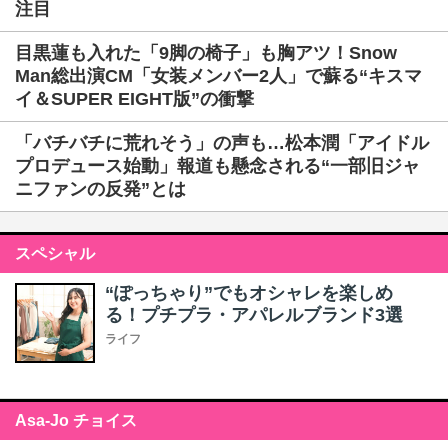
注目
目黒蓮も入れた「9脚の椅子」も胸アツ！Snow
Man総出演CM「女装メンバー2人」で蘇る“キスマ
イ＆SUPER EIGHT版”の衝撃
「バチバチに荒れそう」の声も…松本潤「アイドル
プロデュース始動」報道も懸念される“一部旧ジャ
ニファンの反発”とは
スペシャル
“ぽっちゃり”でもオシャレを楽しめ
る！プチプラ・アパレルブランド3選
ライフ
Asa-Jo チョイス