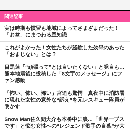
関連記事
実は時期も慣習も地域によってさまざまだった！
「お盆」にまつわる豆知識
これがよかった！女性たちが経験した効果のあった
「おまじない」とは？
目黒蓮「“頑張って”とは言いたくない」と発言も…
熊本地震後に投稿した「8文字のメッセージ」にフ
ァン感動
「怖い、怖い、怖い」宮迫も驚愕 真夜中に消防署
に現れた女性の意外な“訴え”を元レスキュー隊員が
明かす
Snow Man佐久間大介も本番中に涙…「世界一ブス
です」と悩む女性への“レジェンド歌手の言葉”が大