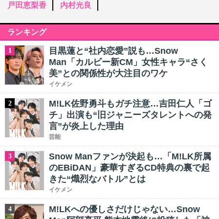
戸田恵梨香
内村光良
ランキング
目黒蓮と“社内恋愛”説も…Snow
1
Man「カルビー新CM」女性キャラ“さく
美”との関係性が大注目のワケ
イケメン
M!LK佐野勇斗もガチ注意…吉田仁人「ゴ
2
チ」出演も“旧ジャニーズタレントへの発
言”が炎上した理由
芸能
Snow Manファンが決起も…「M!LK所属
3
のEBiDAN」豪華すぎるCD特典の裏で起
きた“熾烈なバトル”とは
イケメン
M!LKへの優しさだけじゃない…Snow
4