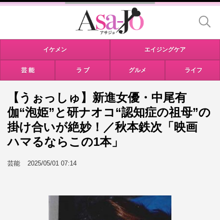
イケメン
エイジングケア
芸 能
ラ ブ
グルメ
ライフ
【うぉっしゅ】新進女優・中尾有
伽“泡姫”と研ナオコ“認知症の祖母”の
掛け合いが絶妙！／秋本鉄次「映画
ハマるならこの1本」
芸能
2025/05/01 07:14