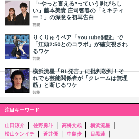
「“やっと言える”っていう叫びらし
い」藤本美貴 庄司智春の「ミキティ
ー！」の深意を初耳告白
芸能
りくりゅうペア「YouTube開設」で
「江頭2:50とのコラボ」が確実視され
るワケ
芸能
横浜流星「BL発言」に批判殺到！そ
れでも芸能関係者が「クレームは無理
筋」と断じるワケ
芸能
注目キーワード
山田涼介
佐野勇斗
高橋文哉
横浜流星
松山ケンイチ
蒼井優
中島歩
目黒蓮