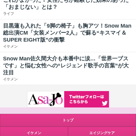
これがよかった！女性たちが経験した効果のあった
「おまじない」とは？
ライフ
目黒蓮も入れた「9脚の椅子」も胸アツ！Snow Man
総出演CM「女装メンバー2人」で蘇る“キスマイ＆
SUPER EIGHT版”の衝撃
イケメン
Snow Man佐久間大介も本番中に涙…「世界一ブス
です」と悩む女性への“レジェンド歌手の言葉”が大
注目
イケメン
トップ
イケメン
エイジングケア