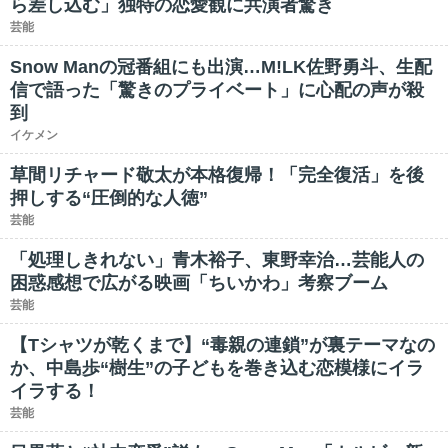
ら差し込む」独特の恋愛観に共演者驚き
芸能
Snow Manの冠番組にも出演…M!LK佐野勇斗、生配
信で語った「驚きのプライベート」に心配の声が殺
到
イケメン
草間リチャード敬太が本格復帰！「完全復活」を後
押しする“圧倒的な人徳”
芸能
「処理しきれない」青木裕子、東野幸治…芸能人の
困惑感想で広がる映画「ちいかわ」考察ブーム
芸能
【Tシャツが乾くまで】“毒親の連鎖”が裏テーマなの
か、中島歩“樹生”の子どもを巻き込む恋模様にイラ
イラする！
芸能