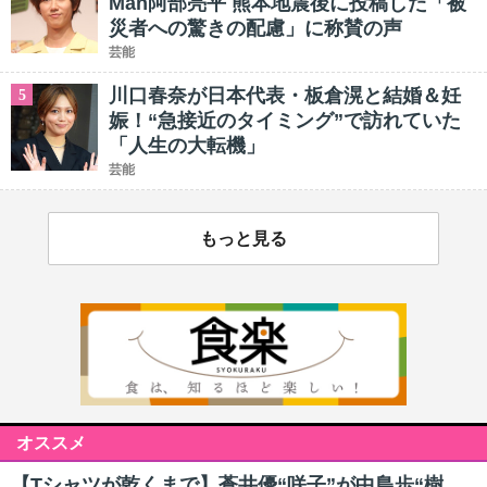
Man阿部亮平 熊本地震後に投稿した「被
災者への驚きの配慮」に称賛の声
芸能
川口春奈が日本代表・板倉滉と結婚＆妊
5
娠！“急接近のタイミング”で訪れていた
「人生の大転機」
芸能
もっと見る
オススメ
【Tシャツが乾くまで】蒼井優“咲子”が中島歩“樹