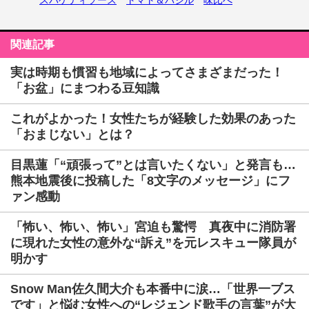
関連記事
実は時期も慣習も地域によってさまざまだった！
「お盆」にまつわる豆知識
これがよかった！女性たちが経験した効果のあった
「おまじない」とは？
目黒蓮「“頑張って”とは言いたくない」と発言も…
熊本地震後に投稿した「8文字のメッセージ」にフ
ァン感動
「怖い、怖い、怖い」宮迫も驚愕 真夜中に消防署
に現れた女性の意外な“訴え”を元レスキュー隊員が
明かす
Snow Man佐久間大介も本番中に涙…「世界一ブス
です」と悩む女性への“レジェンド歌手の言葉”が大