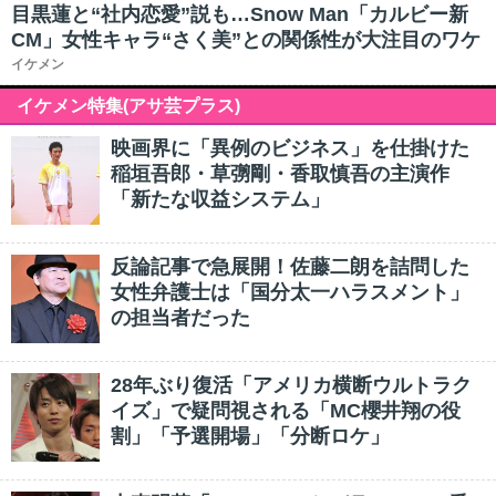
目黒蓮と“社内恋愛”説も…Snow Man「カルビー新
CM」女性キャラ“さく美”との関係性が大注目のワケ
イケメン
イケメン特集(アサ芸プラス)
映画界に「異例のビジネス」を仕掛けた
稲垣吾郎・草彅剛・香取慎吾の主演作
「新たな収益システム」
反論記事で急展開！佐藤二朗を詰問した
女性弁護士は「国分太一ハラスメント」
の担当者だった
28年ぶり復活「アメリカ横断ウルトラク
イズ」で疑問視される「MC櫻井翔の役
割」「予選開場」「分断ロケ」