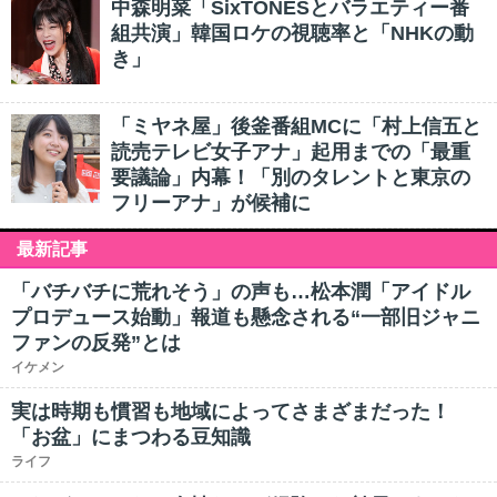
中森明菜「SixTONESとバラエティー番
組共演」韓国ロケの視聴率と「NHKの動
き」
「ミヤネ屋」後釜番組MCに「村上信五と
読売テレビ女子アナ」起用までの「最重
要議論」内幕！「別のタレントと東京の
フリーアナ」が候補に
最新記事
「バチバチに荒れそう」の声も…松本潤「アイドル
プロデュース始動」報道も懸念される“一部旧ジャニ
ファンの反発”とは
イケメン
実は時期も慣習も地域によってさまざまだった！
「お盆」にまつわる豆知識
ライフ