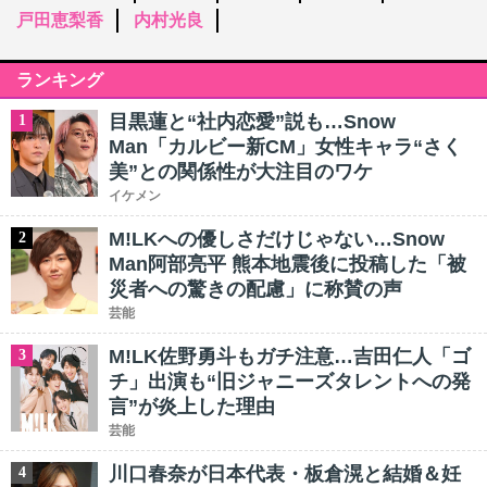
戸田恵梨香
内村光良
ランキング
目黒蓮と“社内恋愛”説も…Snow
1
Man「カルビー新CM」女性キャラ“さく
美”との関係性が大注目のワケ
イケメン
M!LKへの優しさだけじゃない…Snow
2
Man阿部亮平 熊本地震後に投稿した「被
災者への驚きの配慮」に称賛の声
芸能
M!LK佐野勇斗もガチ注意…吉田仁人「ゴ
3
チ」出演も“旧ジャニーズタレントへの発
言”が炎上した理由
芸能
川口春奈が日本代表・板倉滉と結婚＆妊
4