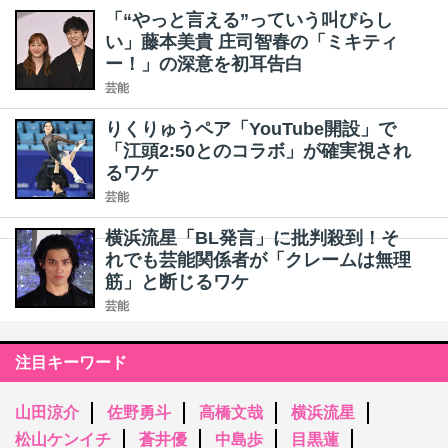
「“やっと言える”っていう叫びらし
い」藤本美貴 庄司智春の「ミキティ
ー！」の深意を初耳告白
芸能
りくりゅうペア「YouTube開設」で
「江頭2:50とのコラボ」が確実視され
るワケ
芸能
横浜流星「BL発言」に批判殺到！そ
れでも芸能関係者が「クレームは無理
筋」と断じるワケ
芸能
注目キーワード
山田涼介
佐野勇斗
高橋文哉
横浜流星
松山ケンイチ
蒼井優
中島歩
目黒蓮