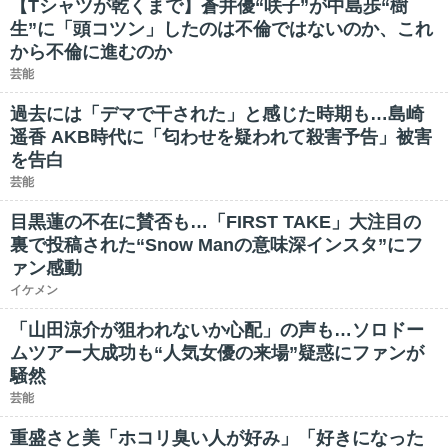
【Tシャツが乾くまで】蒼井優“咲子”が中島歩“樹
生”に「頭コツン」したのは不倫ではないのか、これ
から不倫に進むのか
芸能
過去には「デマで干された」と感じた時期も…島崎
遥香 AKB時代に「匂わせを疑われて殺害予告」被害
を告白
芸能
目黒蓮の不在に賛否も…「FIRST TAKE」大注目の
裏で投稿された“Snow Manの意味深インスタ”にフ
ァン感動
イケメン
「山田涼介が狙われないか心配」の声も…ソロドー
ムツアー大成功も“人気女優の来場”疑惑にファンが
騒然
芸能
重盛さと美「ホコリ臭い人が好み」「好きになった