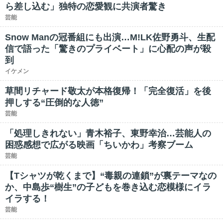
ら差し込む」独特の恋愛観に共演者驚き
芸能
Snow Manの冠番組にも出演…M!LK佐野勇斗、生配
信で語った「驚きのプライベート」に心配の声が殺
到
イケメン
草間リチャード敬太が本格復帰！「完全復活」を後
押しする“圧倒的な人徳”
芸能
「処理しきれない」青木裕子、東野幸治…芸能人の
困惑感想で広がる映画「ちいかわ」考察ブーム
芸能
【Tシャツが乾くまで】“毒親の連鎖”が裏テーマなの
か、中島歩“樹生”の子どもを巻き込む恋模様にイラ
イラする！
芸能