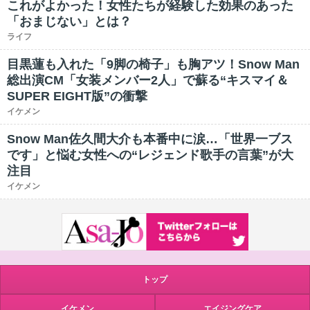
これがよかった！女性たちが経験した効果のあった
「おまじない」とは？
ライフ
目黒蓮も入れた「9脚の椅子」も胸アツ！Snow Man
総出演CM「女装メンバー2人」で蘇る“キスマイ＆
SUPER EIGHT版”の衝撃
イケメン
Snow Man佐久間大介も本番中に涙…「世界一ブス
です」と悩む女性への“レジェンド歌手の言葉”が大
注目
イケメン
トップ
イケメン
エイジングケア