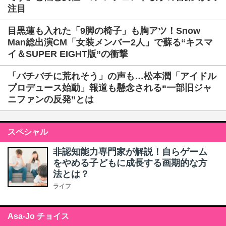
注目
目黒蓮も入れた「9脚の椅子」も胸アツ！Snow
Man総出演CM「女装メンバー2人」で蘇る“キスマ
イ＆SUPER EIGHT版”の衝撃
「バチバチに荒れそう」の声も…松本潤「アイドル
プロデュース始動」報道も懸念される“一部旧ジャ
ニファンの反発”とは
スペシャル
非認知能力専門家が解説！自らゲーム
をやめる子どもに成長する画期的な方
法とは？
ライフ
Asa-Jo チョイス