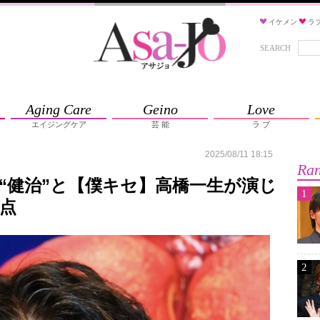
イケメン
ラ
SEARCH
Aging Care
Geino
Love
エイジングケア
芸 能
ラ ブ
2025/08/11 18:15
Ran
“健治”と【僕キセ】高橋一生が演じ
1
題点
2