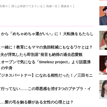
村勇斗
僕らは奇跡でできている
高橋一生
榮倉奈々
から「めちゃめちゃ運がいい」に！ 大転換をもたらし
と一緒に！教育にもママの負担軽減にもなるワケとは？
、“夫が浮気したら即別居”発言も納得の過去恋愛観
ンで気になる「timelesz project」より話題沸
」の中身
ビジネスパートナー】になれる相性だった！／三田モニ
て行ってない……この罪悪感を消す3つのプチプラ・イ
……髪の毛を触る癖がある女性の心理とは？