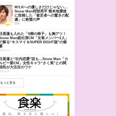
M!LKへの優しさだけじゃない…
Snow Man阿部亮平 熊本地震後
に投稿した「被災者への驚きの配
慮」に称賛の声
芸能
目黒蓮も入れた「9脚の椅子」も胸アツ！
Snow Man総出演CM「女装メンバー2人」
で蘇る“キスマイ＆SUPER EIGHT版”の衝
撃
イケメン
目黒蓮と“社内恋愛”説も…Snow Man「カ
ルビー新CM」女性キャラ“さく美”との関
係性が大注目のワケ
イケメン
もっと見る