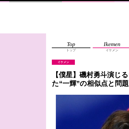
Top
Ikemen
トップ
イケメン
イケメン
【僕星】磯村勇斗演じる
た“一輝”の相似点と問