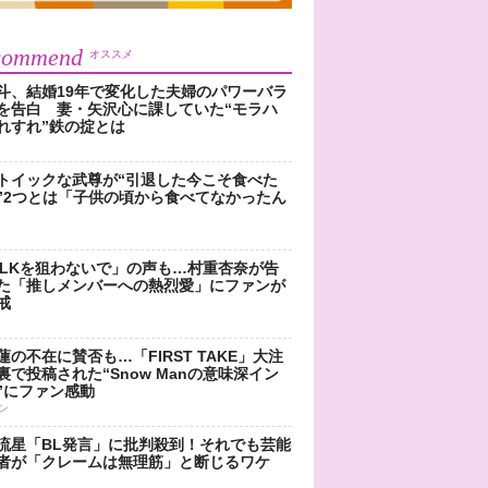
commend
オススメ
斗、結婚19年で変化した夫婦のパワーバラ
を告白 妻・矢沢心に課していた“モラハ
れすれ”鉄の掟とは
トイックな武尊が“引退した今こそ食べた
”2つとは「子供の頃から食べてなかったん
!LKを狙わないで」の声も…村重杏奈が告
た「推しメンバーへの熱烈愛」にファンが
戒
蓮の不在に賛否も…「FIRST TAKE」大注
裏で投稿された“Snow Manの意味深イン
”にファン感動
ン
流星「BL発言」に批判殺到！それでも芸能
者が「クレームは無理筋」と断じるワケ