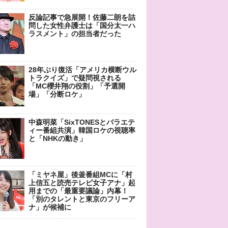
反論記事で急展開！佐藤二朗を詰
問した女性弁護士は「国分太一ハ
ラスメント」の担当者だった
28年ぶり復活「アメリカ横断ウル
トラクイズ」で疑問視される
「MC櫻井翔の役割」「予選開
場」「分断ロケ」
中森明菜「SixTONESとバラエテ
ィー番組共演」韓国ロケの視聴率
と「NHKの動き」
「ミヤネ屋」後釜番組MCに「村
上信五と読売テレビ女子アナ」起
用までの「最重要議論」内幕！
「別のタレントと東京のフリーア
ナ」が候補に