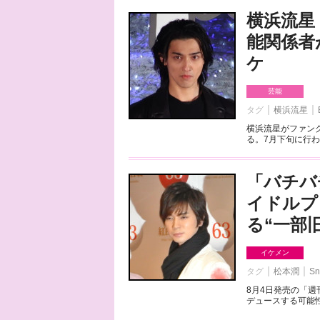
横浜流星
能関係者
ケ
芸能
タグ
横浜流星
横浜流星がファンク
る。7月下旬に行わ
「バチバ
イドルプ
る“一部
イケメン
タグ
松本潤
Sn
8月4日発売の「
デュースする可能性