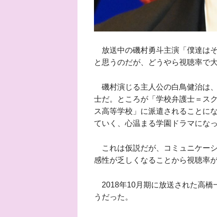
放送中の磯村勇斗主演「僕達はそ
と思うのだが、どうやら視聴率で
磯村演じる主人公の白鳥健治は、
士だ。ところが「学校弁護士＝ス
ス高等学校」に派遣されることに
ていく、心温まる学園ドラマになっ
これは仮説だが、コミュニケーシ
感性が乏しくなることから視聴率
2018年10月期に放送された高
うだった。