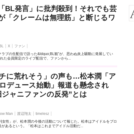
「BL発言」に批判殺到！それでも芸
が「クレームは無理筋」と断じるワ
BL
X
ファン
ラブの生配信で語った&ldquo;BL観”が、思わぬ炎上騒動に発展してい
れた会員限定のライブ配信で、ファンから...
チに荒れそう」の声も…松本潤「ア
ロデュース始動」報道も懸念され
旧ジャニファンの反発”とは
ow Man
渡辺翔太
timelesz
週刊女性」が、松本潤の今後の活動について報じた。松本はアイドルをプロ
があるという。「松本はこれまでアイドル活動だ...