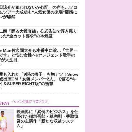
田涼介が狙われないか心配」の声も…ソロ
ムツアー大成功も“人気女優の来場”疑惑に
ンが騒然
二朗「踊る大捜査線」公式告知で浮き彫り
った“全カット要求”の本気度
ow Man佐久間大介も本番中に涙…「世界一
です」と悩む女性への“レジェンド歌手の
”が大注目
ン
蓮も入れた「9脚の椅子」も胸アツ！Snow
n総出演CM「女装メンバー2人」で蘇る“キ
＆SUPER EIGHT版”の衝撃
ン
men
イケメン特集(アサ芸プラス)
映画界に「異例のビジネス」を仕
掛けた稲垣吾郎・草彅剛・香取慎
吾の主演作「新たな収益システ
ム」