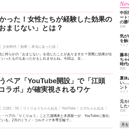
New
中田
ート
かった！女性たちが経験した効果の
の勝
おまじない」とは？
芸能
気が
を触
ライフ
少女時代
効果
本当にあった話
代に何らかの「おまじない」を信じたことがありますか？実際に効果が出
藤本
いったものもあったかもしれませんね。今回は、女...
ちゃ
時代
芸能
夏休
うペア「YouTube開設」で「江頭
い…
ント
とのコラボ」が確実視されるワケ
ライフ
元カ
した
江頭2：50
りくりゅうちゃんねる
YouTube
エガちゃんねる
芸能
・ペアの「りくりゅう」こと三浦璃来と木原龍一が、YouTubeに進出。
いる。2月のミラノ・コルティナ冬季五輪で...