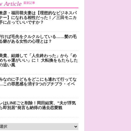
 Article
最新記事
敦彦・福田萌夫妻は【理想的なビジネスパ
ナー】になれる相性だった！／三田モニカ
手に占っていいですか？
付けば毛先をクルクルしている……髪の毛
る癖がある女性の心理とは？
美貴、結婚して「人生終わった」から「め
めちゃ運がいい」に！ 大転換をもたらした
の追い風
みなのに子どもをどこにも連れて行ってな
…この罪悪感を消す3つのプチプラ・イベ
レはLINEごと削除！岡田結実、“夫が浮気
ら即別居”発言も納得の過去恋愛観