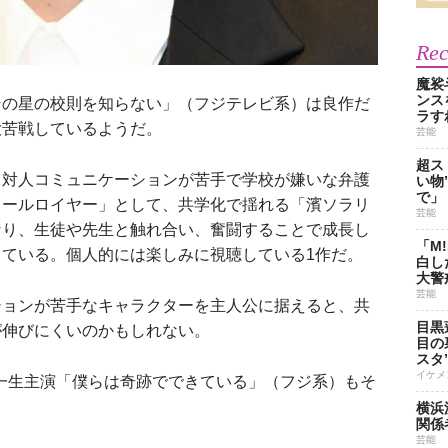
Re
魔裟
ンス
の星の校則を知らない」（フジテレビ系）は良作だ
ラす
大苦戦しているようだ。
芸能
超ス
対人コミュニケーションが苦手で学校が嫌いな弁護
い物
で」
クールロイヤー」として、共学化で揺れる「濱ソラリ
芸能
なり、生徒や先生と触れ合い、奮闘することで成長し
「M
ている。個人的には楽しみに視聴している1作だ。
白し
大警
芸能
ョンが苦手なキャラクターを主人公に据えると、共
目黒
が伸びにくいのかもしれない。
目の
スタ
イケメ
橋一生主演「僕らは奇跡でできている」（フジ系）もそ
横浜
関係
芸能