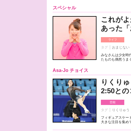
スペシャル
これがよ
あった「
ライフ
タグ
おまじない
みなさんは少女時
たものも偶然うまく
Asa-Jo チョイス
りくりゅ
2:50
芸能
タグ
りくりゅう
フィギュアスケート
大きな注目を集めて