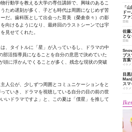
物行動学を教える大学の専任講師で、興味のあるこ
「山
まうため遅刻が多く、子ども時代は周囲になじめず苦
ドー
ファ
ターだ。歯科医として出会った育美（榮倉奈々）の影
芸能
目を向けるようになり、最終回のラストシーンでは宇
佐藤
りを見せてくれた。
とな
芸能
」は、タイトルに「星」が入っているし、ドラマの中
Sn
の部活指導員になることを自分の意思で決めていた
ブス
言葉
」が頭に浮かんでくることが多く、残念な現状の突破
イケメ
目黒
Ma
スマイ
主人公が、少しずつ周囲とコミュニケーションをと
イケメ
がっていき、ドラマを視聴している自分の目の前の世
のいいドラマですよ」と、この夏は「僕星」を推して
Ike