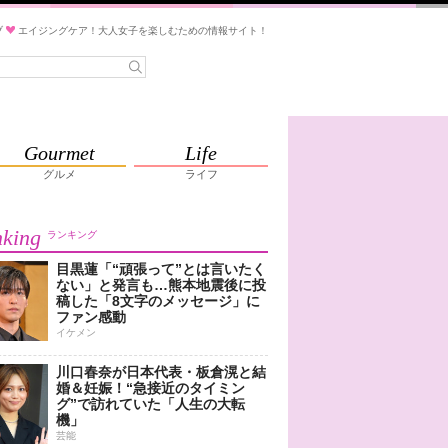
ブ
エイジングケア！大人女子を楽しむための情報サイト！
Gourmet
Life
グルメ
ライフ
king
ランキング
目黒蓮「“頑張って”とは言いたく
ない」と発言も…熊本地震後に投
稿した「8文字のメッセージ」に
ファン感動
イケメン
川口春奈が日本代表・板倉滉と結
婚＆妊娠！“急接近のタイミン
グ”で訪れていた「人生の大転
機」
芸能