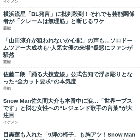
イケメン
横浜流星「BL発言」に批判殺到！それでも芸能関係
者が「クレームは無理筋」と断じるワケ
芸能
「山田涼介が狙われないか心配」の声も…ソロドー
ムツアー大成功も“人気女優の来場”疑惑にファンが
騒然
芸能
佐藤二朗「踊る大捜査線」公式告知で浮き彫りとな
った“全カット要求”の本気度
芸能
Snow Man佐久間大介も本番中に涙…「世界一ブス
です」と悩む女性への“レジェンド歌手の言葉”が大
注目
イケメン
目黒蓮も入れた「9脚の椅子」も胸アツ！Snow Man