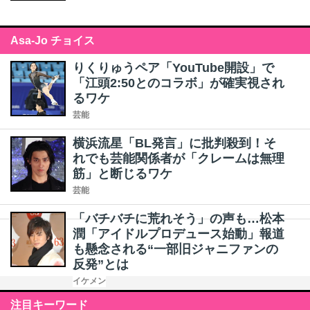
Asa-Jo チョイス
りくりゅうペア「YouTube開設」で
「江頭2:50とのコラボ」が確実視され
るワケ
芸能
横浜流星「BL発言」に批判殺到！そ
れでも芸能関係者が「クレームは無理
筋」と断じるワケ
芸能
「バチバチに荒れそう」の声も…松本
潤「アイドルプロデュース始動」報道
も懸念される“一部旧ジャニファンの
反発”とは
イケメン
注目キーワード