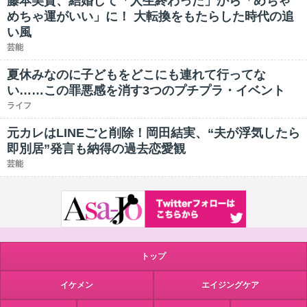
藤本美貴、結婚して「人生終わった」から「めちゃ
めちゃ運がいい」に！ 大転換をもたらした時代の追
い風
芸能
夏休みなのに子どもをどこにも連れて行ってな
い……この罪悪感を消す3つのプチプラ・イベント
ライフ
元カレはLINEごと削除！岡田結実、“夫が浮気したら
即別居”発言も納得の過去恋愛観
芸能
トップ
イケメン
エイジングケア