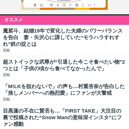
オススメ
魔裟斗、結婚19年で変化した夫婦のパワーバランス
を告白 妻・矢沢心に課していた“モラハラすれす
れ”鉄の掟とは
芸能
超ストイックな武尊が“引退した今こそ食べたい物”2
つとは「子供の頃から食べてなかったんで」
芸能
「M!LKを狙わないで」の声も…村重杏奈が告白した
「推しメンバーへの熱烈愛」にファンが大警戒
芸能
目黒蓮の不在に賛否も…「FIRST TAKE」大注目の
裏で投稿された“Snow Manの意味深インスタ”にフ
ァン感動