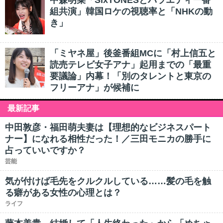
中森明菜「SixTONESとバラエティー番
組共演」韓国ロケの視聴率と「NHKの動
き」
「ミヤネ屋」後釜番組MCに「村上信五と
読売テレビ女子アナ」起用までの「最重
要議論」内幕！「別のタレントと東京の
フリーアナ」が候補に
最新記事
中田敦彦・福田萌夫妻は【理想的なビジネスパート
ナー】になれる相性だった！／三田モニカの勝手に
占っていいですか？
芸能
気が付けば毛先をクルクルしている……髪の毛を触
る癖がある女性の心理とは？
ライフ