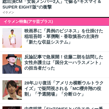
総出演CM「女装メンバー2人」で蘇る“キスマイ＆
SUPER EIGHT版”の衝撃
イケメン
イケメン特集(アサ芸プラス)
映画界に「異例のビジネス」を仕掛けた
稲垣吾郎・草彅剛・香取慎吾の主演作
「新たな収益システム」
反論記事で急展開！佐藤二朗を詰問した
女性弁護士は「国分太一ハラスメント」
の担当者だった
28年ぶり復活「アメリカ横断ウルトラク
イズ」で疑問視される「MC櫻井翔の役
割」「予選開場」「分断ロケ」