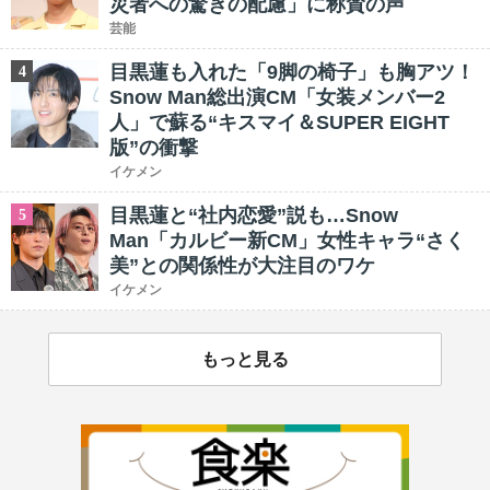
災者への驚きの配慮」に称賛の声
芸能
目黒蓮も入れた「9脚の椅子」も胸アツ！
4
Snow Man総出演CM「女装メンバー2
人」で蘇る“キスマイ＆SUPER EIGHT
版”の衝撃
イケメン
目黒蓮と“社内恋愛”説も…Snow
5
Man「カルビー新CM」女性キャラ“さく
美”との関係性が大注目のワケ
イケメン
もっと見る