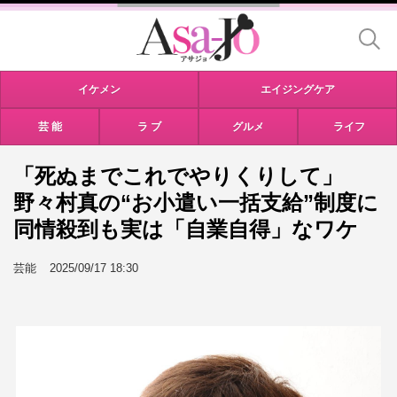
イケメン
エイジングケア
芸 能
ラ ブ
グルメ
ライフ
「死ぬまでこれでやりくりして」
野々村真の“お小遣い一括支給”制度に
同情殺到も実は「自業自得」なワケ
芸能
2025/09/17 18:30