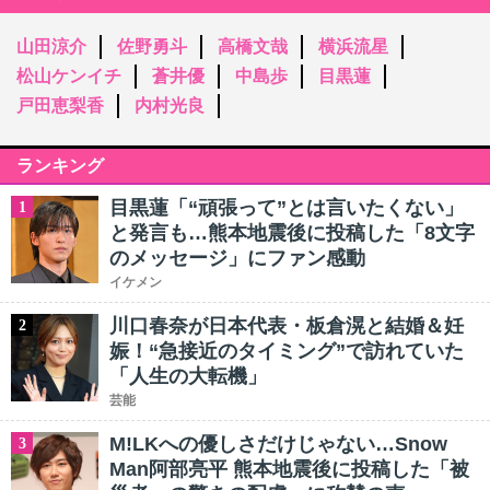
山田涼介
佐野勇斗
高橋文哉
横浜流星
松山ケンイチ
蒼井優
中島歩
目黒蓮
戸田恵梨香
内村光良
ランキング
目黒蓮「“頑張って”とは言いたくない」
1
と発言も…熊本地震後に投稿した「8文字
のメッセージ」にファン感動
イケメン
川口春奈が日本代表・板倉滉と結婚＆妊
2
娠！“急接近のタイミング”で訪れていた
「人生の大転機」
芸能
M!LKへの優しさだけじゃない…Snow
3
Man阿部亮平 熊本地震後に投稿した「被