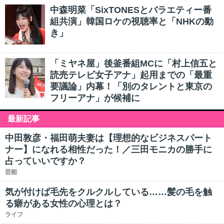
中森明菜「SixTONESとバラエティー番
組共演」韓国ロケの視聴率と「NHKの動
き」
「ミヤネ屋」後釜番組MCに「村上信五と
読売テレビ女子アナ」起用までの「最重
要議論」内幕！「別のタレントと東京の
フリーアナ」が候補に
最新記事
中田敦彦・福田萌夫妻は【理想的なビジネスパート
ナー】になれる相性だった！／三田モニカの勝手に
占っていいですか？
芸能
気が付けば毛先をクルクルしている……髪の毛を触
る癖がある女性の心理とは？
ライフ