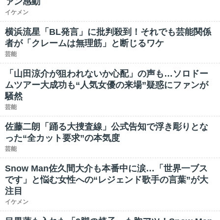
ァン感動
イケメン
横浜流星「BL発言」に批判殺到！それでも芸能関係
者が「クレームは無理筋」と断じるワケ
芸能
「山田涼介が狙われないか心配」の声も…ソロドー
ムツアー大成功も“人気女優の来場”疑惑にファンが
騒然
芸能
佐藤二朗「踊る大捜査線」公式告知で浮き彫りとな
った“全カット要求”の本気度
芸能
Snow Man佐久間大介も本番中に涙…「世界一ブス
です」と悩む女性への“レジェンド歌手の言葉”が大
注目
イケメン