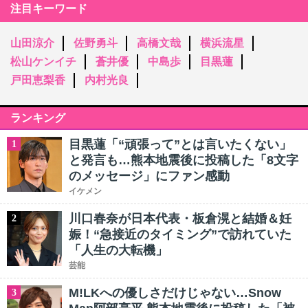
注目キーワード
山田涼介
佐野勇斗
高橋文哉
横浜流星
松山ケンイチ
蒼井優
中島歩
目黒蓮
戸田恵梨香
内村光良
ランキング
目黒蓮「“頑張って”とは言いたくない」
1
と発言も…熊本地震後に投稿した「8文字
のメッセージ」にファン感動
イケメン
川口春奈が日本代表・板倉滉と結婚＆妊
2
娠！“急接近のタイミング”で訪れていた
「人生の大転機」
芸能
M!LKへの優しさだけじゃない…Snow
3