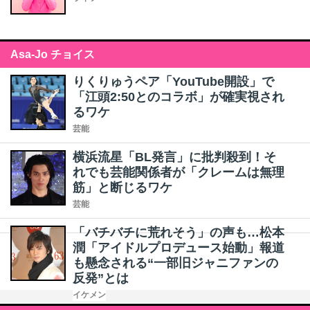
Asa-Jo チョイス
りくりゅうペア「YouTube開設」で
「江頭2:50とのコラボ」が確実視され
るワケ
芸能
横浜流星「BL発言」に批判殺到！そ
れでも芸能関係者が「クレームは無理
筋」と断じるワケ
芸能
「バチバチに荒れそう」の声も…松本
潤「アイドルプロデュース始動」報道
も懸念される“一部旧ジャニファンの
反発”とは
イケメン