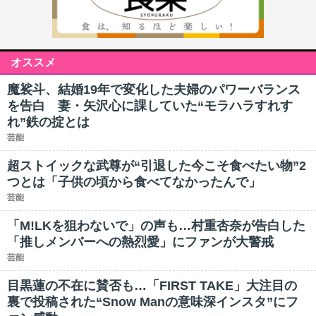
オススメ
魔裟斗、結婚19年で変化した夫婦のパワーバランス
を告白 妻・矢沢心に課していた“モラハラすれす
れ”鉄の掟とは
芸能
超ストイックな武尊が“引退した今こそ食べたい物”2
つとは「子供の頃から食べてなかったんで」
芸能
「M!LKを狙わないで」の声も…村重杏奈が告白した
「推しメンバーへの熱烈愛」にファンが大警戒
芸能
目黒蓮の不在に賛否も…「FIRST TAKE」大注目の
裏で投稿された“Snow Manの意味深インスタ”にフ