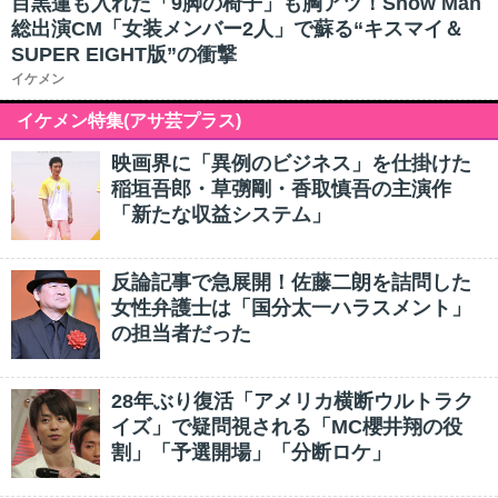
目黒蓮も入れた「9脚の椅子」も胸アツ！Snow Man
総出演CM「女装メンバー2人」で蘇る“キスマイ＆
SUPER EIGHT版”の衝撃
イケメン
イケメン特集(アサ芸プラス)
映画界に「異例のビジネス」を仕掛けた
稲垣吾郎・草彅剛・香取慎吾の主演作
「新たな収益システム」
反論記事で急展開！佐藤二朗を詰問した
女性弁護士は「国分太一ハラスメント」
の担当者だった
28年ぶり復活「アメリカ横断ウルトラク
イズ」で疑問視される「MC櫻井翔の役
割」「予選開場」「分断ロケ」