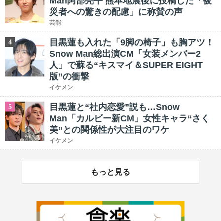
Man阿部亮平 熊本地震後に投稿した「被
災者への驚きの配慮」に称賛の声
芸能
目黒蓮も入れた「9脚の椅子」も胸アツ！
4
Snow Man総出演CM「女装メンバー2
人」で蘇る“キスマイ＆SUPER EIGHT
版”の衝撃
イケメン
目黒蓮と“社内恋愛”説も…Snow
5
Man「カルビー新CM」女性キャラ“さく
美”との関係性が大注目のワケ
イケメン
もっと見る