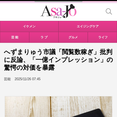
イケメン
エイジングケア
芸 能
ラ ブ
グルメ
ライフ
へずまりゅう市議「閲覧数稼ぎ」批判
に反論、「一億インプレッション」の
驚愕の対価を暴露
芸能
2025/11/26 07:45