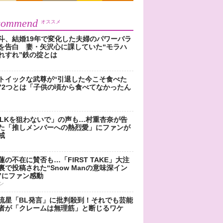
commend
オススメ
斗、結婚19年で変化した夫婦のパワーバラ
を告白 妻・矢沢心に課していた“モラハ
れすれ”鉄の掟とは
トイックな武尊が“引退した今こそ食べた
”2つとは「子供の頃から食べてなかったん
!LKを狙わないで」の声も…村重杏奈が告
た「推しメンバーへの熱烈愛」にファンが
戒
蓮の不在に賛否も…「FIRST TAKE」大注
裏で投稿された“Snow Manの意味深イン
”にファン感動
ン
流星「BL発言」に批判殺到！それでも芸能
者が「クレームは無理筋」と断じるワケ