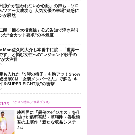
田涼介が狙われないか心配」の声も…ソロ
ムツアー大成功も“人気女優の来場”疑惑に
ンが騒然
二朗「踊る大捜査線」公式告知で浮き彫り
った“全カット要求”の本気度
ow Man佐久間大介も本番中に涙…「世界一
です」と悩む女性への“レジェンド歌手の
”が大注目
ン
蓮も入れた「9脚の椅子」も胸アツ！Snow
n総出演CM「女装メンバー2人」で蘇る“キ
＆SUPER EIGHT版”の衝撃
ン
men
イケメン特集(アサ芸プラス)
映画界に「異例のビジネス」を仕
掛けた稲垣吾郎・草彅剛・香取慎
吾の主演作「新たな収益システ
ム」