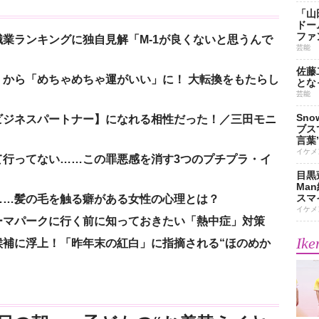
「山
ドー
ファ
業ランキングに独自見解「M-1が良くないと思うんで
芸能
佐藤
から「めちゃめちゃ運がいい」に！ 大転換をもたらし
とな
芸能
Sn
ビジネスパートナー】になれる相性だった！／三田モニ
ブス
言葉
イケメ
て行ってない……この罪悪感を消す3つのプチプラ・イ
目黒
Ma
スマイ
……髪の毛を触る癖がある女性の心理とは？
イケメ
ーマパークに行く前に知っておきたい「熱中症」対策
Ike
候補に浮上！「昨年末の紅白」に指摘される“ほのめか