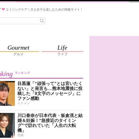
ブ
エイジングケア！大人女子を楽しむための情報サイト！
Gourmet
Life
グルメ
ライフ
king
ランキング
目黒蓮「“頑張って”とは言いたく
ない」と発言も…熊本地震後に投
稿した「8文字のメッセージ」に
ファン感動
イケメン
川口春奈が日本代表・板倉滉と結
婚＆妊娠！“急接近のタイミン
グ”で訪れていた「人生の大転
機」
芸能