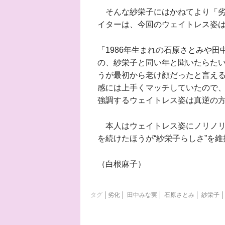
そんな紗栄子にはかねてより「劣
イターは、今回のウェイトレス姿
「1986年生まれの石原さとみや
の、紗栄子と同い年と聞いたらた
うが最初から老け顔だったと言え
感には上手くマッチしていたので
強調するウェイトレス姿は真逆の
本人はウェイトレス姿にノリノリ
を続けたほうが“紗栄子らしさ”を
（白根麻子）
タグ
劣化
田中みな実
石原さとみ
紗栄子