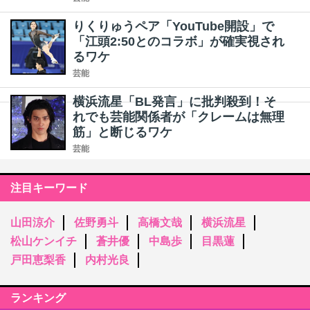
りくりゅうペア「YouTube開設」で
「江頭2:50とのコラボ」が確実視され
るワケ
芸能
横浜流星「BL発言」に批判殺到！そ
れでも芸能関係者が「クレームは無理
筋」と断じるワケ
芸能
注目キーワード
山田涼介
佐野勇斗
高橋文哉
横浜流星
松山ケンイチ
蒼井優
中島歩
目黒蓮
戸田恵梨香
内村光良
ランキング