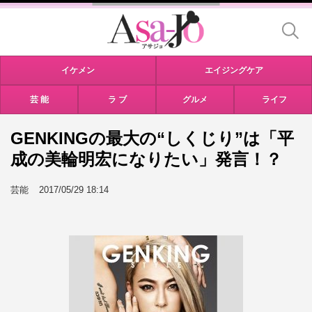
イケメン
エイジングケア
芸 能
ラ ブ
グルメ
ライフ
GENKINGの最大の“しくじり”は「平
成の美輪明宏になりたい」発言！？
芸能
2017/05/29 18:14