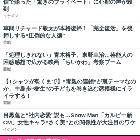
信で語った「驚きのプライベート」に心配の声が殺
到
イケメン
草間リチャード敬太が本格復帰！「完全復活」を後
押しする“圧倒的な人徳”
芸能
「処理しきれない」青木裕子、東野幸治…芸能人の
困惑感想で広がる映画「ちいかわ」考察ブーム
芸能
【Tシャツが乾くまで】“毒親の連鎖”が裏テーマなの
か、中島歩“樹生”の子どもを巻き込む恋模様にイラ
イラする！
芸能
目黒蓮と“社内恋愛”説も…Snow Man「カルビー新
CM」女性キャラ“さく美”との関係性が大注目のワケ
イケメン