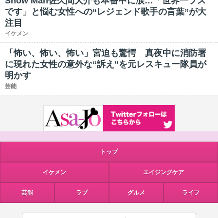
Snow Man佐久間大介も本番中に涙…「世界一ブス
です」と悩む女性への“レジェンド歌手の言葉”が大
注目
イケメン
「怖い、怖い、怖い」宮迫も驚愕 真夜中に消防署
に現れた女性の意外な“訴え”を元レスキュー隊員が
明かす
芸能
トップ
イケメン
エイジングケア
芸能
ラブ
グルメ
ライフ