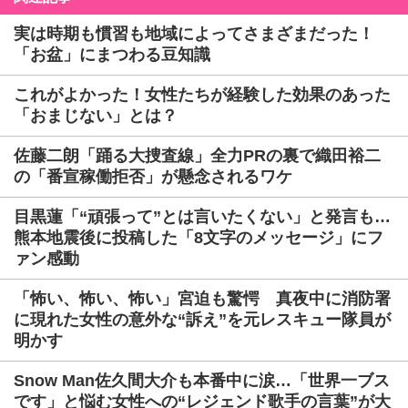
実は時期も慣習も地域によってさまざまだった！
「お盆」にまつわる豆知識
これがよかった！女性たちが経験した効果のあった
「おまじない」とは？
佐藤二朗「踊る大捜査線」全力PRの裏で織田裕二
の「番宣稼働拒否」が懸念されるワケ
目黒蓮「“頑張って”とは言いたくない」と発言も…
熊本地震後に投稿した「8文字のメッセージ」にフ
ァン感動
「怖い、怖い、怖い」宮迫も驚愕 真夜中に消防署
に現れた女性の意外な“訴え”を元レスキュー隊員が
明かす
Snow Man佐久間大介も本番中に涙…「世界一ブス
です」と悩む女性への“レジェンド歌手の言葉”が大