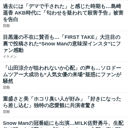
過去には「デマで干された」と感じた時期も…島崎
遥香 AKB時代に「匂わせを疑われて殺害予告」被害
を告白
芸能
目黒蓮の不在に賛否も…「FIRST TAKE」大注目の
裏で投稿された“Snow Manの意味深インスタ”にフ
ァン感動
イケメン
「山田涼介が狙われないか心配」の声も…ソロドー
ムツアー大成功も“人気女優の来場”疑惑にファンが
騒然
芸能
重盛さと美「ホコリ臭い人が好み」「好きになった
ら差し込む」独特の恋愛観に共演者驚き
芸能
Snow Manの冠番組にも出演…M!LK佐野勇斗、生配