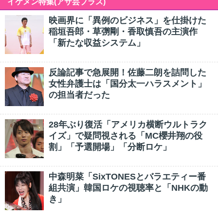
イケメン特集(アサ芸プラス)
映画界に「異例のビジネス」を仕掛けた
稲垣吾郎・草彅剛・香取慎吾の主演作
「新たな収益システム」
反論記事で急展開！佐藤二朗を詰問した
女性弁護士は「国分太一ハラスメント」
の担当者だった
28年ぶり復活「アメリカ横断ウルトラク
イズ」で疑問視される「MC櫻井翔の役
割」「予選開場」「分断ロケ」
中森明菜「SixTONESとバラエティー番
組共演」韓国ロケの視聴率と「NHKの動
き」