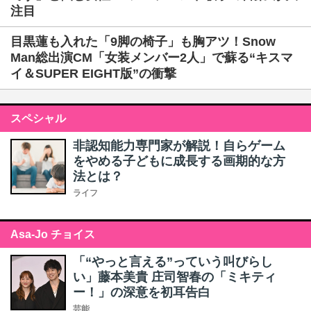
注目
目黒蓮も入れた「9脚の椅子」も胸アツ！Snow
Man総出演CM「女装メンバー2人」で蘇る“キスマ
イ＆SUPER EIGHT版”の衝撃
スペシャル
非認知能力専門家が解説！自らゲーム
をやめる子どもに成長する画期的な方
法とは？
ライフ
Asa-Jo チョイス
「“やっと言える”っていう叫びらし
い」藤本美貴 庄司智春の「ミキティ
ー！」の深意を初耳告白
芸能