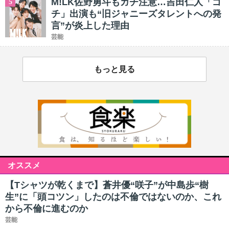
M!LK佐野勇斗もガチ注意…吉田仁人「ゴ
5
チ」出演も“旧ジャニーズタレントへの発
言”が炎上した理由
芸能
もっと見る
オススメ
【Tシャツが乾くまで】蒼井優“咲子”が中島歩“樹
生”に「頭コツン」したのは不倫ではないのか、これ
から不倫に進むのか
芸能