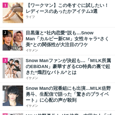
【ワークマン】この冬すぐに試したい！
1
レディースのあったかアイテム3選
ライフ
目黒蓮と“社内恋愛”説も…Snow
2
Man「カルビー新CM」女性キャラ“さく
美”との関係性が大注目のワケ
イケメン
Snow Manファンが決起も…「M!LK所属
3
のEBiDAN」豪華すぎるCD特典の裏で起
きた“熾烈なバトル”とは
イケメン
Snow Manの冠番組にも出演…M!LK佐野
4
勇斗、生配信で語った「驚きのプライベ
ート」に心配の声が殺到
イケメン