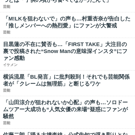
つとは「子供の頃から食べてなかったんで」
芸能
「M!LKを狙わないで」の声も…村重杏奈が告白した
「推しメンバーへの熱烈愛」にファンが大警戒
芸能
目黒蓮の不在に賛否も…「FIRST TAKE」大注目の
裏で投稿された“Snow Manの意味深インスタ”にフ
ァン感動
イケメン
横浜流星「BL発言」に批判殺到！それでも芸能関係
者が「クレームは無理筋」と断じるワケ
芸能
「山田涼介が狙われないか心配」の声も…ソロドー
ムツアー大成功も“人気女優の来場”疑惑にファンが
騒然
芸能