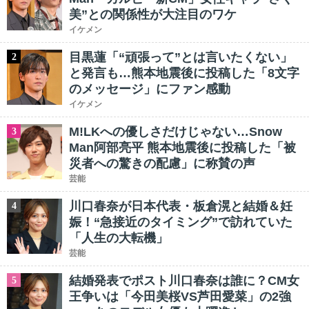
美”との関係性が大注目のワケ
イケメン
目黒蓮「“頑張って”とは言いたくない」
2
と発言も…熊本地震後に投稿した「8文字
のメッセージ」にファン感動
イケメン
M!LKへの優しさだけじゃない…Snow
3
Man阿部亮平 熊本地震後に投稿した「被
災者への驚きの配慮」に称賛の声
芸能
川口春奈が日本代表・板倉滉と結婚＆妊
4
娠！“急接近のタイミング”で訪れていた
「人生の大転機」
芸能
結婚発表でポスト川口春奈は誰に？CM女
5
王争いは「今田美桜VS芦田愛菜」の2強