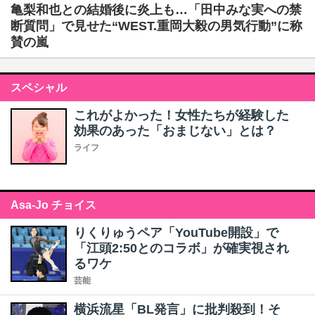
亀梨和也との結婚後に炎上も…「田中みな実への禁
断質問」で見せた“WEST.重岡大毅の男気行動”に称
賛の嵐
スペシャル
これがよかった！女性たちが経験した
効果のあった「おまじない」とは？
ライフ
Asa-Jo チョイス
りくりゅうペア「YouTube開設」で
「江頭2:50とのコラボ」が確実視され
るワケ
芸能
横浜流星「BL発言」に批判殺到！そ