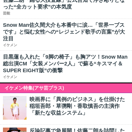
佐藤二朗「踊る大捜査線」公式告知で浮き彫りとな
った“全カット要求”の本気度
芸能
Snow Man佐久間大介も本番中に涙…「世界一ブス
です」と悩む女性への“レジェンド歌手の言葉”が大
注目
イケメン
目黒蓮も入れた「9脚の椅子」も胸アツ！Snow Man
総出演CM「女装メンバー2人」で蘇る“キスマイ＆
SUPER EIGHT版”の衝撃
イケメン
イケメン特集(アサ芸プラス)
映画界に「異例のビジネス」を仕掛けた
稲垣吾郎・草彅剛・香取慎吾の主演作
「新たな収益システム」
反論記事で急展開！佐藤二朗を詰問した