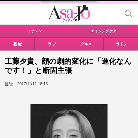
イケメン
エイジングケア
芸 能
ラ ブ
グルメ
ライフ
工藤夕貴、顔の劇的変化に「進化なん
です！」と断固主張
芸能
2017/11/12 18:15