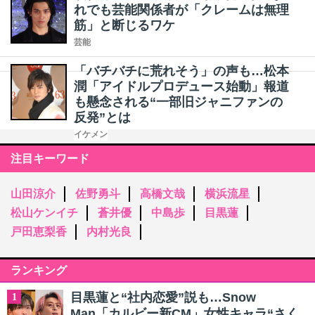
れでも芸能関係者が「クレームは無理
筋」と断じるワケ
芸能
「バチバチに荒れそう」の声も…松本
潤「アイドルプロデュース始動」報道
も懸念される“一部旧ジャニファンの
反発”とは
イケメン
注目キーワード
山田涼介
佐野勇斗
高橋文哉
横浜流星
松山ケンイチ
蒼井優
中島歩
目黒蓮
戸田恵梨香
内村光良
ランキング
目黒蓮と“社内恋愛”説も…Snow
1
Man「カルビー新CM」女性キャラ“さく