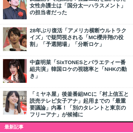
女性弁護士は「国分太一ハラスメント」
の担当者だった
28年ぶり復活「アメリカ横断ウルトラク
イズ」で疑問視される「MC櫻井翔の役
割」「予選開場」「分断ロケ」
中森明菜「SixTONESとバラエティー番
組共演」韓国ロケの視聴率と「NHKの動
き」
「ミヤネ屋」後釜番組MCに「村上信五と
読売テレビ女子アナ」起用までの「最重
要議論」内幕！「別のタレントと東京の
フリーアナ」が候補に
最新記事