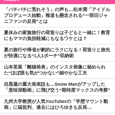
「バチバチに荒れそう」の声も…松本潤「アイドル
プロデュース始動」報道も懸念される“一部旧ジャ
ニファンの反発”とは
夏休みの家族旅行の荷造りは子どもと一緒に！教育
にもママの負担軽減にもなるワケとは？
夏の旅行や帰省が劇的にラクになる！荷造りと旅先
が快適になる“1人1ポーチ”収納術
山本里菜「離婚発表」のインスタ画像に秘められ
た“ほぼ誰も気がつかない”細やかな工夫
目黒蓮の重大発表説も…Snow Manがアップした
「意味深動画」に飛び交う“期待度マックスの考察”
九州大学教授が人気YouTuberの「学歴マウント動
画」に猛批判、過去にはひろゆきも反発…