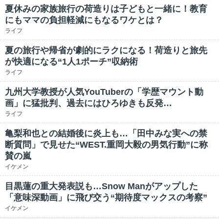
夏休みの家族旅行の荷造りは子どもと一緒に！教育
にもママの負担軽減にもなるワケとは？
ライフ
夏の旅行や帰省が劇的にラクになる！荷造りと旅先
が快適になる“1人1ポーチ”収納術
ライフ
九州大学教授が人気YouTuberの「学歴マウント動
画」に猛批判、過去にはひろゆきも反発…
ライフ
亀梨和也との結婚後に炎上も…「田中みな実への禁
断質問」で見せた“WEST.重岡大毅の男気行動”に称
賛の嵐
イケメン
目黒蓮の重大発表説も…Snow Manがアップした
「意味深動画」に飛び交う“期待度マックスの考察”
イケメン