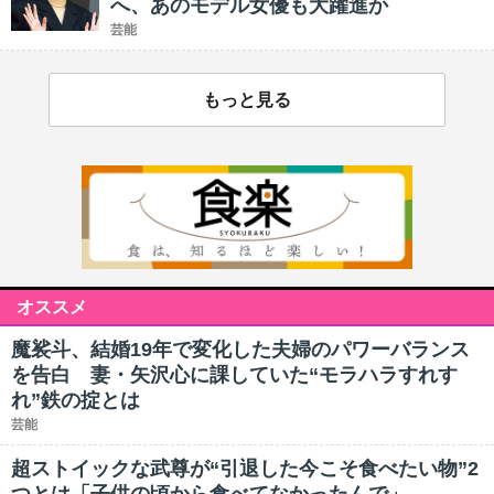
へ、あのモデル女優も大躍進か
芸能
もっと見る
オススメ
魔裟斗、結婚19年で変化した夫婦のパワーバランス
を告白 妻・矢沢心に課していた“モラハラすれす
れ”鉄の掟とは
芸能
超ストイックな武尊が“引退した今こそ食べたい物”2