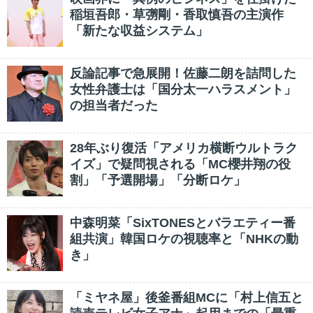
稲垣吾郎・草彅剛・香取慎吾の主演作
「新たな収益システム」
反論記事で急展開！佐藤二朗を詰問した
女性弁護士は「国分太一ハラスメント」
の担当者だった
28年ぶり復活「アメリカ横断ウルトラク
イズ」で疑問視される「MC櫻井翔の役
割」「予選開場」「分断ロケ」
中森明菜「SixTONESとバラエティー番
組共演」韓国ロケの視聴率と「NHKの動
き」
「ミヤネ屋」後釜番組MCに「村上信五と