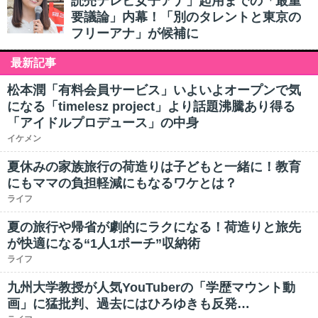
読売テレビ女子アナ」起用までの「最重
要議論」内幕！「別のタレントと東京の
フリーアナ」が候補に
最新記事
松本潤「有料会員サービス」いよいよオープンで気
になる「timelesz project」より話題沸騰あり得る
「アイドルプロデュース」の中身
イケメン
夏休みの家族旅行の荷造りは子どもと一緒に！教育
にもママの負担軽減にもなるワケとは？
ライフ
夏の旅行や帰省が劇的にラクになる！荷造りと旅先
が快適になる“1人1ポーチ”収納術
ライフ
九州大学教授が人気YouTuberの「学歴マウント動
画」に猛批判、過去にはひろゆきも反発…