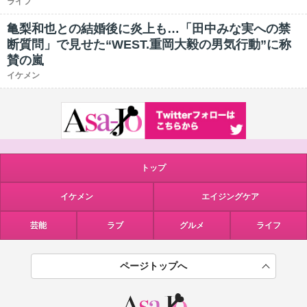
ライフ
亀梨和也との結婚後に炎上も…「田中みな実への禁
断質問」で見せた“WEST.重岡大毅の男気行動”に称
賛の嵐
イケメン
トップ
イケメン
エイジングケア
芸能
ラブ
グルメ
ライフ
ページトップへ