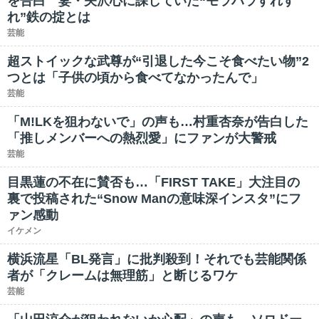
を告白 妻・矢沢心に課していた“モラハラすれす
れ”鉄の掟とは
芸能
超ストイックな武尊が“引退した今こそ食べたい物”2
つとは「子供の頃から食べてなかったんで」
芸能
「M!LKを狙わないで」の声も…村重杏奈が告白した
「推しメンバーへの熱烈愛」にファンが大警戒
芸能
目黒蓮の不在に賛否も…「FIRST TAKE」大注目の
裏で投稿された“Snow Manの意味深インスタ”にフ
ァン感動
イケメン
横浜流星「BL発言」に批判殺到！それでも芸能関係
者が「クレームは無理筋」と断じるワケ
芸能