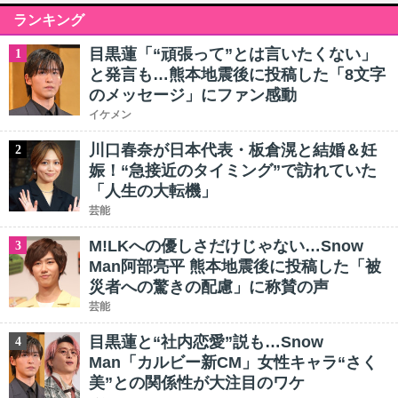
ランキング
目黒蓮「“頑張って”とは言いたくない」
1
と発言も…熊本地震後に投稿した「8文字
のメッセージ」にファン感動
イケメン
川口春奈が日本代表・板倉滉と結婚＆妊
2
娠！“急接近のタイミング”で訪れていた
「人生の大転機」
芸能
M!LKへの優しさだけじゃない…Snow
3
Man阿部亮平 熊本地震後に投稿した「被
災者への驚きの配慮」に称賛の声
芸能
目黒蓮と“社内恋愛”説も…Snow
4
Man「カルビー新CM」女性キャラ“さく
美”との関係性が大注目のワケ