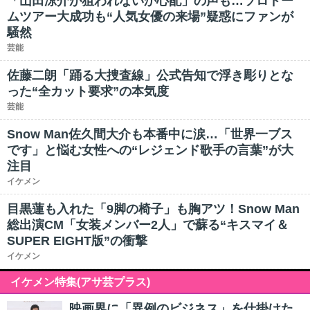
「山田涼介が狙われないか心配」の声も…ソロドー
ムツアー大成功も“人気女優の来場”疑惑にファンが
騒然
芸能
佐藤二朗「踊る大捜査線」公式告知で浮き彫りとな
った“全カット要求”の本気度
芸能
Snow Man佐久間大介も本番中に涙…「世界一ブス
です」と悩む女性への“レジェンド歌手の言葉”が大
注目
イケメン
目黒蓮も入れた「9脚の椅子」も胸アツ！Snow Man
総出演CM「女装メンバー2人」で蘇る“キスマイ＆
SUPER EIGHT版”の衝撃
イケメン
イケメン特集(アサ芸プラス)
映画界に「異例のビジネス」を仕掛けた