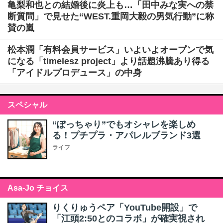
亀梨和也との結婚後に炎上も…「田中みな実への禁
断質問」で見せた“WEST.重岡大毅の男気行動”に称
賛の嵐
松本潤「有料会員サービス」いよいよオープンで気
になる「timelesz project」より話題沸騰あり得る
「アイドルプロデュース」の中身
スペシャル
“ぽっちゃり”でもオシャレを楽しめ
る！プチプラ・アパレルブランド3選
ライフ
Asa-Jo チョイス
りくりゅうペア「YouTube開設」で
「江頭2:50とのコラボ」が確実視され