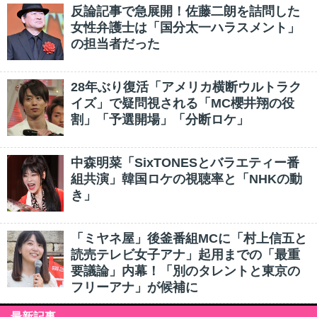
反論記事で急展開！佐藤二朗を詰問した
女性弁護士は「国分太一ハラスメント」
の担当者だった
28年ぶり復活「アメリカ横断ウルトラク
イズ」で疑問視される「MC櫻井翔の役
割」「予選開場」「分断ロケ」
中森明菜「SixTONESとバラエティー番
組共演」韓国ロケの視聴率と「NHKの動
き」
「ミヤネ屋」後釜番組MCに「村上信五と
読売テレビ女子アナ」起用までの「最重
要議論」内幕！「別のタレントと東京の
フリーアナ」が候補に
最新記事