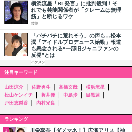
横浜流星「BL発言」に批判殺到！そ
れでも芸能関係者が「クレームは無理
筋」と断じるワケ
芸能
「バチバチに荒れそう」の声も…松本
潤「アイドルプロデュース始動」報道
も懸念される“一部旧ジャニファンの
反発”とは
イケメン
注目キーワード
山田涼介
佐野勇斗
高橋文哉
横浜流星
松山ケンイチ
蒼井優
中島歩
目黒蓮
戸田恵梨香
内村光良
ランキング
川栄李奈【ダメマネ！】広瀬アリス【神
1