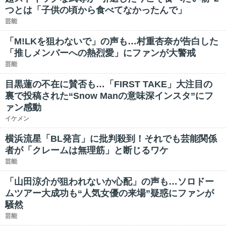
つとは「子供の頃から食べてなかったんで」
芸能
「M!LKを狙わないで」の声も…村重杏奈が告白した
「推しメンバーへの熱烈愛」にファンが大警戒
芸能
目黒蓮の不在に賛否も…「FIRST TAKE」大注目の
裏で投稿された“Snow Manの意味深インスタ”にフ
ァン感動
イケメン
横浜流星「BL発言」に批判殺到！それでも芸能関係
者が「クレームは無理筋」と断じるワケ
芸能
「山田涼介が狙われないか心配」の声も…ソロドー
ムツアー大成功も“人気女優の来場”疑惑にファンが
騒然
芸能