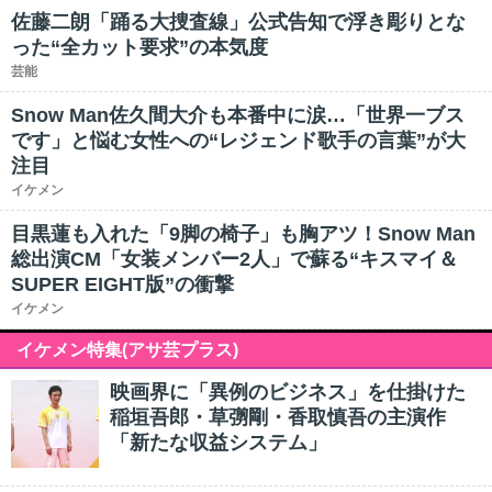
佐藤二朗「踊る大捜査線」公式告知で浮き彫りとな
った“全カット要求”の本気度
芸能
Snow Man佐久間大介も本番中に涙…「世界一ブス
です」と悩む女性への“レジェンド歌手の言葉”が大
注目
イケメン
目黒蓮も入れた「9脚の椅子」も胸アツ！Snow Man
総出演CM「女装メンバー2人」で蘇る“キスマイ＆
SUPER EIGHT版”の衝撃
イケメン
イケメン特集(アサ芸プラス)
映画界に「異例のビジネス」を仕掛けた
稲垣吾郎・草彅剛・香取慎吾の主演作
「新たな収益システム」