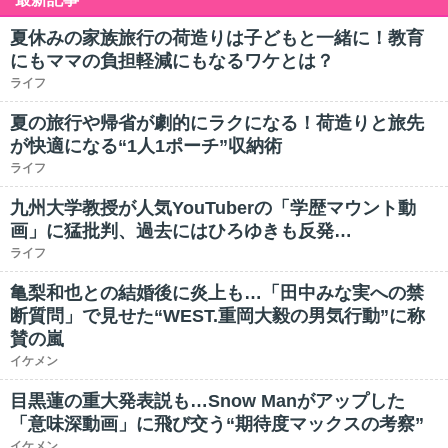
夏休みの家族旅行の荷造りは子どもと一緒に！教育
にもママの負担軽減にもなるワケとは？
ライフ
夏の旅行や帰省が劇的にラクになる！荷造りと旅先
が快適になる“1人1ポーチ”収納術
ライフ
九州大学教授が人気YouTuberの「学歴マウント動
画」に猛批判、過去にはひろゆきも反発…
ライフ
亀梨和也との結婚後に炎上も…「田中みな実への禁
断質問」で見せた“WEST.重岡大毅の男気行動”に称
賛の嵐
イケメン
目黒蓮の重大発表説も…Snow Manがアップした
「意味深動画」に飛び交う“期待度マックスの考察”
イケメン