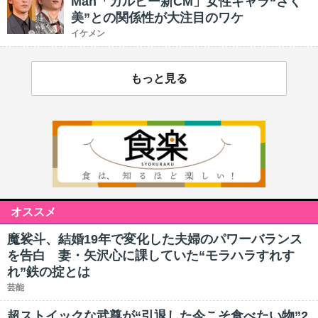
Man「カルビー新CM」女性キャラ“さく
美”との関係性が大注目のワケ
イケメン
もっと見る
オススメ
魔裟斗、結婚19年で変化した夫婦のパワーバランス
を告白 妻・矢沢心に課していた“モラハラすれす
れ”鉄の掟とは
芸能
超ストイックな武尊が“引退した今こそ食べたい物”2