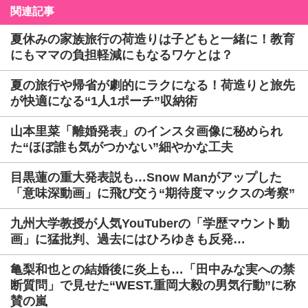
関連記事
夏休みの家族旅行の荷造りは子どもと一緒に！教育
にもママの負担軽減にもなるワケとは？
夏の旅行や帰省が劇的にラクになる！荷造りと旅先
が快適になる“1人1ポーチ”収納術
山本里菜「離婚発表」のインスタ画像に秘められ
た“ほぼ誰も気がつかない”細やかな工夫
目黒蓮の重大発表説も…Snow Manがアップした
「意味深動画」に飛び交う“期待度マックスの考察”
九州大学教授が人気YouTuberの「学歴マウント動
画」に猛批判、過去にはひろゆきも反発…
亀梨和也との結婚後に炎上も…「田中みな実への禁
断質問」で見せた“WEST.重岡大毅の男気行動”に称
賛の嵐