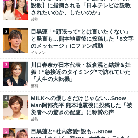
説教】に指摘される「日本テレビは説教
されたいのか、したいのか」
芸能
目黒蓮「“頑張って”とは言いたくない」
2
と発言も…熊本地震後に投稿した「8文字
のメッセージ」にファン感動
イケメン
川口春奈が日本代表・板倉滉と結婚＆妊
3
娠！“急接近のタイミング”で訪れていた
「人生の大転機」
芸能
M!LKへの優しさだけじゃない…Snow
4
Man阿部亮平 熊本地震後に投稿した「被
災者への驚きの配慮」に称賛の声
芸能
目黒蓮と“社内恋愛”説も…Snow
5