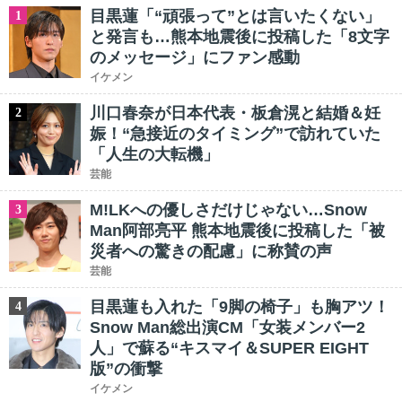
目黒蓮「“頑張って”とは言いたくない」
1
と発言も…熊本地震後に投稿した「8文字
のメッセージ」にファン感動
イケメン
川口春奈が日本代表・板倉滉と結婚＆妊
2
娠！“急接近のタイミング”で訪れていた
「人生の大転機」
芸能
M!LKへの優しさだけじゃない…Snow
3
Man阿部亮平 熊本地震後に投稿した「被
災者への驚きの配慮」に称賛の声
芸能
目黒蓮も入れた「9脚の椅子」も胸アツ！
4
Snow Man総出演CM「女装メンバー2
人」で蘇る“キスマイ＆SUPER EIGHT
版”の衝撃
イケメン