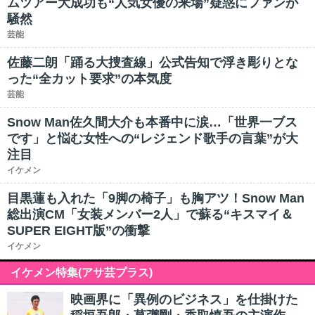
ムツアー大成功も“人気女優の来場”疑惑にファンが
騒然
芸能
佐藤二朗「踊る大捜査線」公式告知で浮き彫りとな
った“全カット要求”の本気度
芸能
Snow Man佐久間大介も本番中に涙…「世界一ブス
です」と悩む女性への“レジェンド歌手の言葉”が大
注目
イケメン
目黒蓮も入れた「9脚の椅子」も胸アツ！Snow Man
総出演CM「女装メンバー2人」で蘇る“キスマイ＆
SUPER EIGHT版”の衝撃
イケメン
イケメン特集(アサ芸プラス)
映画界に「異例のビジネス」を仕掛けた