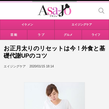
イケメン
エイジングケア
芸 能
ラ ブ
グルメ
ライフ
お正月太りのリセットは今！外食と基
礎代謝UPのコツ
エイジングケア
2020/01/15 18:14