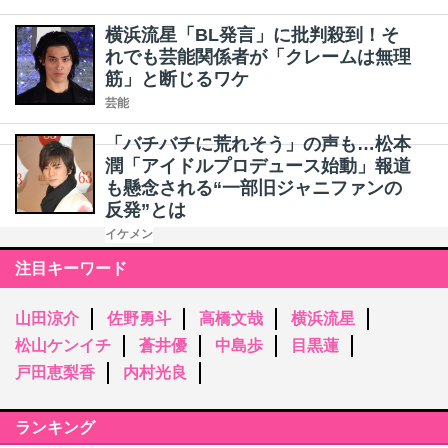
横浜流星「BL発言」に批判殺到！そ
れでも芸能関係者が「クレームは無理
筋」と断じるワケ
芸能
「バチバチに荒れそう」の声も…松本
潤「アイドルプロデュース始動」報道
も懸念される“一部旧ジャニファンの
反発”とは
イケメン
注目キーワード
山田涼介
佐野勇斗
高橋文哉
横浜流星
松山ケンイチ
蒼井優
中島歩
目黒蓮
戸田恵梨香
内村光良
ランキング