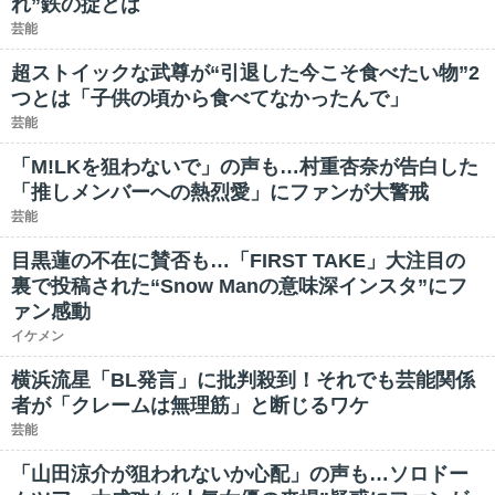
れ”鉄の掟とは
芸能
超ストイックな武尊が“引退した今こそ食べたい物”2
つとは「子供の頃から食べてなかったんで」
芸能
「M!LKを狙わないで」の声も…村重杏奈が告白した
「推しメンバーへの熱烈愛」にファンが大警戒
芸能
目黒蓮の不在に賛否も…「FIRST TAKE」大注目の
裏で投稿された“Snow Manの意味深インスタ”にフ
ァン感動
イケメン
横浜流星「BL発言」に批判殺到！それでも芸能関係
者が「クレームは無理筋」と断じるワケ
芸能
「山田涼介が狙われないか心配」の声も…ソロドー