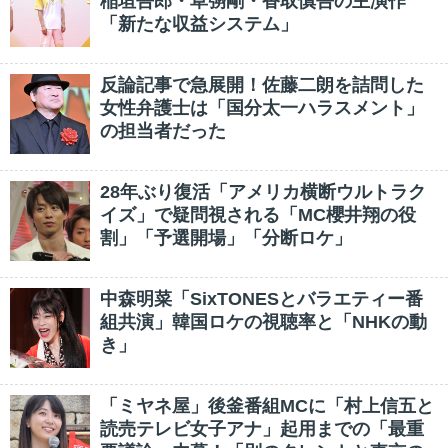
稲垣吾郎・草彅剛・香取慎吾の主演作
「新たな収益システム」
反論記事で急展開！佐藤二朗を詰問した
女性弁護士は「国分太一ハラスメント」
の担当者だった
28年ぶり復活「アメリカ横断ウルトラク
イズ」で疑問視される「MC櫻井翔の役
割」「予選開場」「分断ロケ」
中森明菜「SixTONESとバラエティー番
組共演」韓国ロケの視聴率と「NHKの動
き」
「ミヤネ屋」後釜番組MCに「村上信五と
読売テレビ女子アナ」起用までの「最重