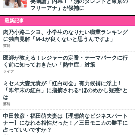
要議論」内幕！「別のタレントと東京の
フリーアナ」が候補に
最新記事
肉乃小路ニクヨ、小学生のなりたい職業ランキング
に独自見解「M-1が良くないと思うんですよ」
芸能
医師が教える！レジャーの定番・テーマパークに行
く前に知っておきたい「熱中症」対策
ライフ
ミセス大森元貴が「紅白司会」有力候補に浮上！
「昨年末の紅白」に指摘される“ほのめかし疑惑”と
は
芸能
中田敦彦・福田萌夫妻は【理想的なビジネスパート
ナー】になれる相性だった！／三田モニカの勝手に
占っていいですか？