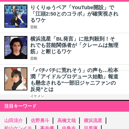
りくりゅうペア「YouTube開設」で
「江頭2:50とのコラボ」が確実視され
るワケ
芸能
横浜流星「BL発言」に批判殺到！そ
れでも芸能関係者が「クレームは無理
筋」と断じるワケ
芸能
「バチバチに荒れそう」の声も…松本
潤「アイドルプロデュース始動」報道
も懸念される“一部旧ジャニファンの
反発”とは
イケメン
注目キーワード
山田涼介
佐野勇斗
高橋文哉
横浜流星
松山ケンイチ
蒼井優
中島歩
目黒蓮