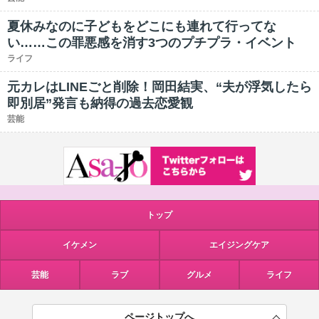
夏休みなのに子どもをどこにも連れて行ってな
い……この罪悪感を消す3つのプチプラ・イベント
ライフ
元カレはLINEごと削除！岡田結実、“夫が浮気したら
即別居”発言も納得の過去恋愛観
芸能
トップ
イケメン
エイジングケア
芸能
ラブ
グルメ
ライフ
ページトップへ