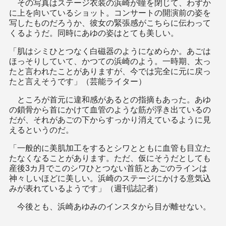
その写真はステージ衣装の浜崎が瞳を閉じて、わずか
に上を向いているショット。コンサートの開演前の姿を
写したものだろうか、彼女の緊張感がこちらに伝わって
くるようだ。同時にあゆの姿はとても美しい。
「肌はシミひとつなく白磁器のようになめらか。あごは
ほっそりしていて、かつての浜崎のよう。一時期、太っ
たと言われたことがありますが、今では完全に元に戻っ
たと言えそうです」（芸能ライター）
ところが首元に違和感があるとの指摘もあった。あゆ
の鎖骨から首にかけて血管のような筋が浮き出ているの
だが、それがあごの下からすっかり消えているように見
えるというのだ。
「一般的に美肌加工をするとシワとともに血管も目立た
たなくなることがあります。ただ、仮にそうだとしても
産後3カ月でこのシワひとつない首筋とあごのラインは
神々しいほどに美しい。浜崎のステージにかける意気込
みが表れているようです」（週刊誌記者）
今後とも、浜崎あゆみのインスタから目が離せない。