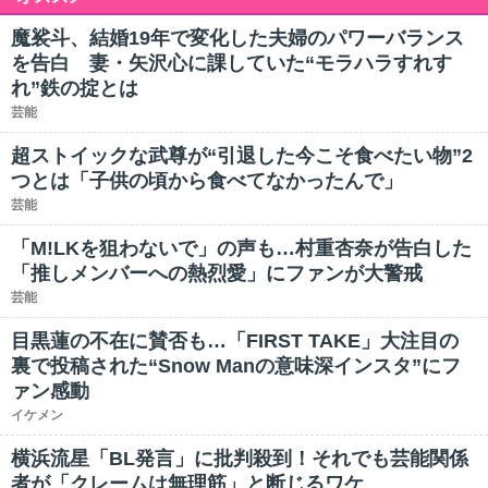
魔裟斗、結婚19年で変化した夫婦のパワーバランス
を告白 妻・矢沢心に課していた“モラハラすれす
れ”鉄の掟とは
芸能
超ストイックな武尊が“引退した今こそ食べたい物”2
つとは「子供の頃から食べてなかったんで」
芸能
「M!LKを狙わないで」の声も…村重杏奈が告白した
「推しメンバーへの熱烈愛」にファンが大警戒
芸能
目黒蓮の不在に賛否も…「FIRST TAKE」大注目の
裏で投稿された“Snow Manの意味深インスタ”にフ
ァン感動
イケメン
横浜流星「BL発言」に批判殺到！それでも芸能関係
者が「クレームは無理筋」と断じるワケ