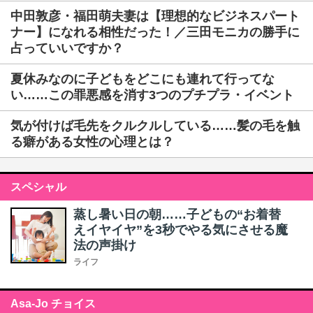
中田敦彦・福田萌夫妻は【理想的なビジネスパート
ナー】になれる相性だった！／三田モニカの勝手に
占っていいですか？
夏休みなのに子どもをどこにも連れて行ってな
い……この罪悪感を消す3つのプチプラ・イベント
気が付けば毛先をクルクルしている……髪の毛を触
る癖がある女性の心理とは？
スペシャル
蒸し暑い日の朝……子どもの“お着替
えイヤイヤ”を3秒でやる気にさせる魔
法の声掛け
ライフ
Asa-Jo チョイス