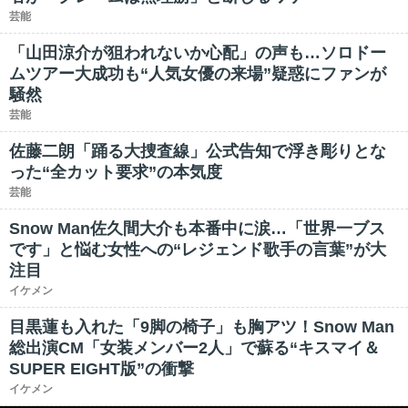
芸能
「山田涼介が狙われないか心配」の声も…ソロドー
ムツアー大成功も“人気女優の来場”疑惑にファンが
騒然
芸能
佐藤二朗「踊る大捜査線」公式告知で浮き彫りとな
った“全カット要求”の本気度
芸能
Snow Man佐久間大介も本番中に涙…「世界一ブス
です」と悩む女性への“レジェンド歌手の言葉”が大
注目
イケメン
目黒蓮も入れた「9脚の椅子」も胸アツ！Snow Man
総出演CM「女装メンバー2人」で蘇る“キスマイ＆
SUPER EIGHT版”の衝撃
イケメン