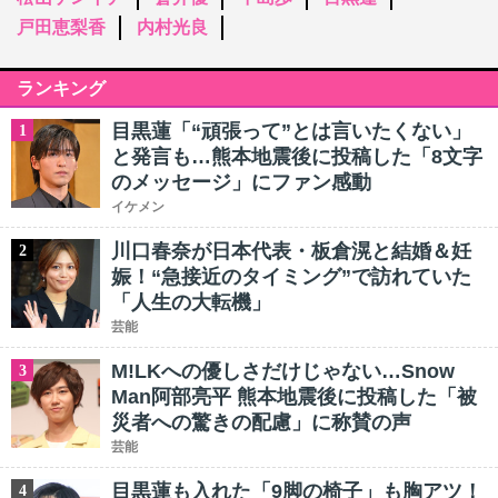
戸田恵梨香
内村光良
ランキング
目黒蓮「“頑張って”とは言いたくない」
1
と発言も…熊本地震後に投稿した「8文字
のメッセージ」にファン感動
イケメン
川口春奈が日本代表・板倉滉と結婚＆妊
2
娠！“急接近のタイミング”で訪れていた
「人生の大転機」
芸能
M!LKへの優しさだけじゃない…Snow
3
Man阿部亮平 熊本地震後に投稿した「被
災者への驚きの配慮」に称賛の声
芸能
目黒蓮も入れた「9脚の椅子」も胸アツ！
4