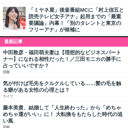
「ミヤネ屋」後釜番組MCに「村上信五と
読売テレビ女子アナ」起用までの「最重
要議論」内幕！「別のタレントと東京の
フリーアナ」が候補に
最新記事
中田敦彦・福田萌夫妻は【理想的なビジネスパート
ナー】になれる相性だった！／三田モニカの勝手に
占っていいですか？
芸能
気が付けば毛先をクルクルしている……髪の毛を触
る癖がある女性の心理とは？
ライフ
藤本美貴、結婚して「人生終わった」から「めちゃ
めちゃ運がいい」に！ 大転換をもたらした時代の追
い風
芸能