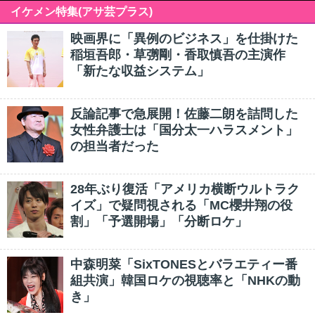
イケメン特集(アサ芸プラス)
映画界に「異例のビジネス」を仕掛けた
稲垣吾郎・草彅剛・香取慎吾の主演作
「新たな収益システム」
反論記事で急展開！佐藤二朗を詰問した
女性弁護士は「国分太一ハラスメント」
の担当者だった
28年ぶり復活「アメリカ横断ウルトラク
イズ」で疑問視される「MC櫻井翔の役
割」「予選開場」「分断ロケ」
中森明菜「SixTONESとバラエティー番
組共演」韓国ロケの視聴率と「NHKの動
き」