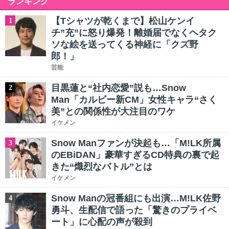
ランキング
【Tシャツが乾くまで】松山ケンイ
1
チ”充”に怒り爆発！離婚届でなくヘタク
ソな絵を送ってくる神経に「クズ野
郎！」
芸能
目黒蓮と“社内恋愛”説も…Snow
2
Man「カルビー新CM」女性キャラ“さく
美”との関係性が大注目のワケ
イケメン
Snow Manファンが決起も…「M!LK所属
3
のEBiDAN」豪華すぎるCD特典の裏で起
きた“熾烈なバトル”とは
イケメン
Snow Manの冠番組にも出演…M!LK佐野
4
勇斗、生配信で語った「驚きのプライベ
ート」に心配の声が殺到