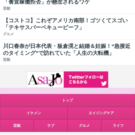
「番宣稼働拒否」が懸念されるワケ
芸能
【コストコ】これぞアメリカ南部！ゴツくてスゴい
「テキサスバーベキュービーフ」
グルメ
川口春奈が日本代表・板倉滉と結婚＆妊娠！“急接近
のタイミング”で訪れていた「人生の大転機」
芸能
トップ
イケメン
エイジングケア
芸能
ラブ
グルメ
ライフ