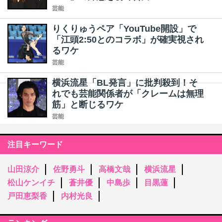
芸能
りくりゅうペア「YouTube開設」で
「江頭2:50とのコラボ」が確実視され
るワケ
芸能
横浜流星「BL発言」に批判殺到！そ
れでも芸能関係者が「クレームは無理
筋」と断じるワケ
芸能
注目キーワード
山田涼介
佐野勇斗
高橋文哉
横浜流星
松山ケンイチ
蒼井優
中島歩
目黒蓮
戸田恵梨香
内村光良