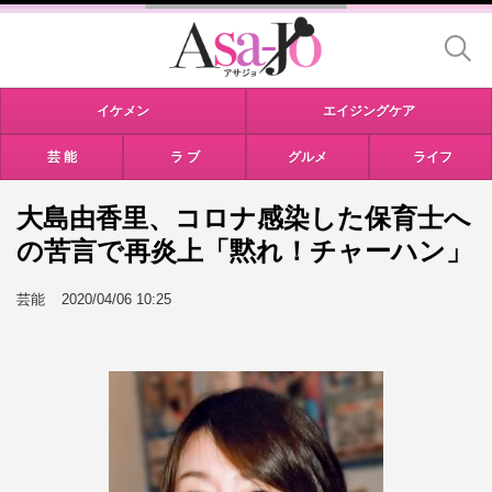
イケメン
エイジングケア
芸 能
ラ ブ
グルメ
ライフ
大島由香里、コロナ感染した保育士へ
の苦言で再炎上「黙れ！チャーハン」
芸能
2020/04/06 10:25