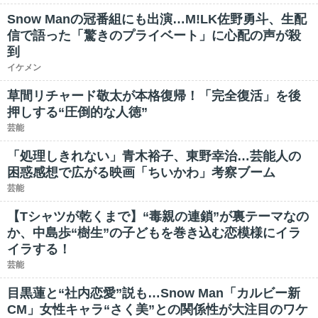
Snow Manの冠番組にも出演…M!LK佐野勇斗、生配
信で語った「驚きのプライベート」に心配の声が殺
到
イケメン
草間リチャード敬太が本格復帰！「完全復活」を後
押しする“圧倒的な人徳”
芸能
「処理しきれない」青木裕子、東野幸治…芸能人の
困惑感想で広がる映画「ちいかわ」考察ブーム
芸能
【Tシャツが乾くまで】“毒親の連鎖”が裏テーマなの
か、中島歩“樹生”の子どもを巻き込む恋模様にイラ
イラする！
芸能
目黒蓮と“社内恋愛”説も…Snow Man「カルビー新
CM」女性キャラ“さく美”との関係性が大注目のワケ