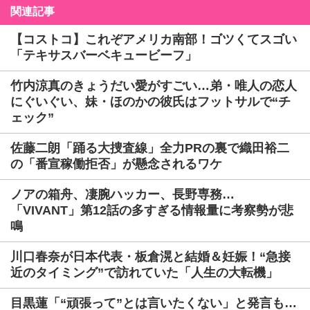
関連記事
【コストコ】これぞアメリカ南部！ゴツくてスゴい
「テキサスバーベキュービーフ」
竹内涼真のきょうだい愛がすごい…弟・唯人の恋人
にぐいぐい、妹・ほのかの彼氏はフットサルで“チ
ェック”
佐藤二朗「踊る大捜査線」全力PRの裏で織田裕二
の「番宣稼働拒否」が懸念されるワケ
ノアの箱舟、凄腕ハッカー、長野専務…
「VIVANT」第12話の多すぎる情報量に考察勢が悲
鳴
川口春奈が日本代表・板倉滉と結婚＆妊娠！“急接
近のタイミング”で訪れていた「人生の大転機」
目黒蓮「“頑張って”とは言いたくない」と発言も…