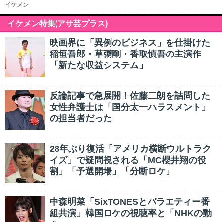
イケメン
イケメン特集(アサ芸プラス)
映画界に「異例のビジネス」を仕掛けた
稲垣吾郎・草彅剛・香取慎吾の主演作
「新たな収益システム」
反論記事で急展開！佐藤二朗を詰問した
女性弁護士は「国分太一ハラスメント」
の担当者だった
28年ぶり復活「アメリカ横断ウルトラク
イズ」で疑問視される「MC櫻井翔の役
割」「予選開場」「分断ロケ」
中森明菜「SixTONESとバラエティー番
組共演」韓国ロケの視聴率と「NHKの動