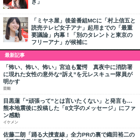
き」
「ミヤネ屋」後釜番組MCに「村上信五と
読売テレビ女子アナ」起用までの「最重
要議論」内幕！「別のタレントと東京の
フリーアナ」が候補に
最新記事
「怖い、怖い、怖い」宮迫も驚愕 真夜中に消防署
に現れた女性の意外な“訴え”を元レスキュー隊員が
明かす
芸能
目黒蓮「“頑張って”とは言いたくない」と発言も…
熊本地震後に投稿した「8文字のメッセージ」にファ
ン感動
イケメン
佐藤二朗「踊る大捜査線」全力PRの裏で織田裕二の