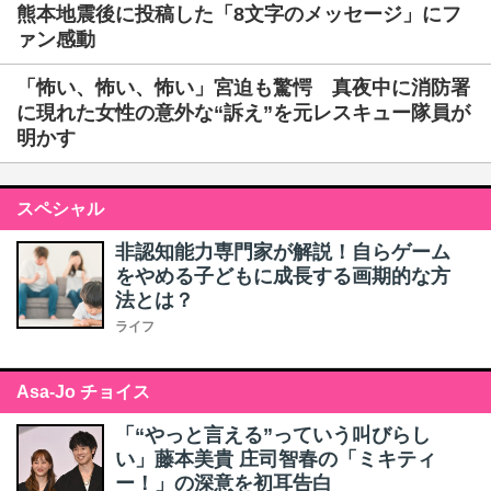
熊本地震後に投稿した「8文字のメッセージ」にフ
ァン感動
「怖い、怖い、怖い」宮迫も驚愕 真夜中に消防署
に現れた女性の意外な“訴え”を元レスキュー隊員が
明かす
スペシャル
非認知能力専門家が解説！自らゲーム
をやめる子どもに成長する画期的な方
法とは？
ライフ
Asa-Jo チョイス
「“やっと言える”っていう叫びらし
い」藤本美貴 庄司智春の「ミキティ
ー！」の深意を初耳告白