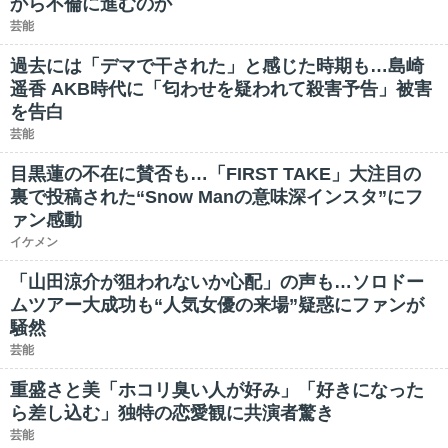
から不倫に進むのか
芸能
過去には「デマで干された」と感じた時期も…島崎
遥香 AKB時代に「匂わせを疑われて殺害予告」被害
を告白
芸能
目黒蓮の不在に賛否も…「FIRST TAKE」大注目の
裏で投稿された“Snow Manの意味深インスタ”にフ
ァン感動
イケメン
「山田涼介が狙われないか心配」の声も…ソロドー
ムツアー大成功も“人気女優の来場”疑惑にファンが
騒然
芸能
重盛さと美「ホコリ臭い人が好み」「好きになった
ら差し込む」独特の恋愛観に共演者驚き
芸能