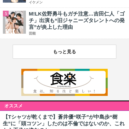
イケメン
M!LK佐野勇斗もガチ注意…吉田仁人「ゴ
5
チ」出演も“旧ジャニーズタレントへの発
言”が炎上した理由
芸能
もっと見る
オススメ
【Tシャツが乾くまで】蒼井優“咲子”が中島歩“樹
生”に「頭コツン」したのは不倫ではないのか、これ