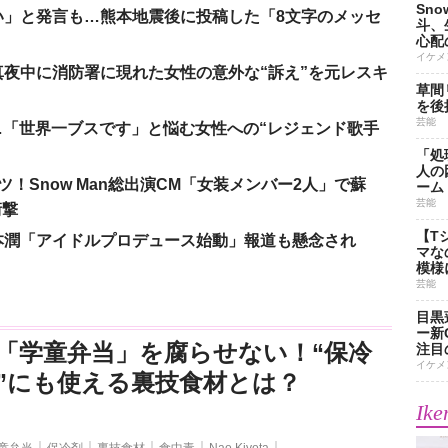
Sn
い」と発言も…熊本地震後に投稿した「8文字のメッセ
斗、
心配
イケメ
夜中に消防署に現れた女性の意外な“訴え”を元レスキ
草間
を後
芸能
涙…「世界一ブスです」と悩む女性への“レジェンド歌手
「処
人の
！Snow Man総出演CM「女装メンバー2人」で蘇
ーム
芸能
衝撃
【T
本潤「アイドルプロデュース始動」報道も懸念され
マな
模様
芸能
目黒
ー新
「学童弁当」を腐らせない！“保冷
注目
イケメ
”にも使える裏技食材とは？
Ike