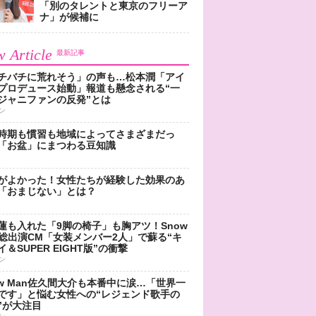
「別のタレントと東京のフリーア
ナ」が候補に
 Article
最新記事
チバチに荒れそう」の声も…松本潤「アイ
プロデュース始動」報道も懸念される“一
ジャニファンの反発”とは
ン
時期も慣習も地域によってさまざまだっ
「お盆」にまつわる豆知識
がよかった！女性たちが経験した効果のあ
「おまじない」とは？
蓮も入れた「9脚の椅子」も胸アツ！Snow
n総出演CM「女装メンバー2人」で蘇る“キ
＆SUPER EIGHT版”の衝撃
ン
ow Man佐久間大介も本番中に涙…「世界一
です」と悩む女性への“レジェンド歌手の
”が大注目