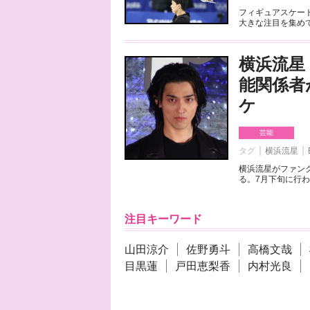
フィギュアスケート
大きな注目を集めて
横浜流星
能関係者
ケ
芸能
タグ
横浜流星
横浜流星がファンク
る。7月下旬に行わ
注目キーワード
山田涼介
佐野勇斗
高橋文哉
目黒蓮
戸田恵梨香
内村光良