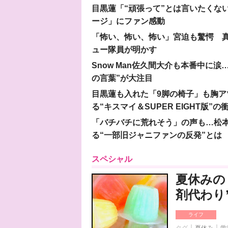
目黒蓮「“頑張って”とは言いたくな
ージ」にファン感動
「怖い、怖い、怖い」宮迫も驚愕 真
ュー隊員が明かす
Snow Man佐久間大介も本番中に
の言葉”が大注目
目黒蓮も入れた「9脚の椅子」も胸アツ
る“キスマイ＆SUPER EIGHT版”の
「バチバチに荒れそう」の声も…松
る“一部旧ジャニファンの反発”とは
スペシャル
夏休みの
剤代わり
ライフ