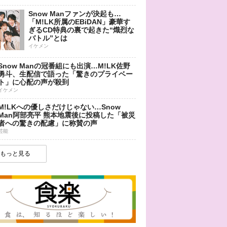
Snow Manファンが決起も…
「M!LK所属のEBiDAN」豪華す
ぎるCD特典の裏で起きた“熾烈な
バトル”とは
イケメン
Snow Manの冠番組にも出演…M!LK佐野
勇斗、生配信で語った「驚きのプライベー
ト」に心配の声が殺到
イケメン
M!LKへの優しさだけじゃない…Snow
Man阿部亮平 熊本地震後に投稿した「被災
者への驚きの配慮」に称賛の声
芸能
もっと見る