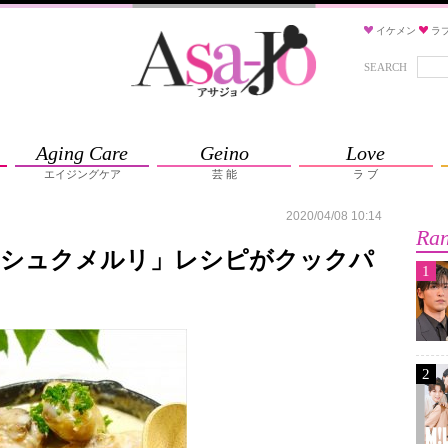
イケメン
ラ
SEARCH
Aging Care
Geino
Love
エイジングケア
芸 能
ラ ブ
2020/04/08 10:14
Ran
「シュクメルリ」レシピがクックパ
1
2