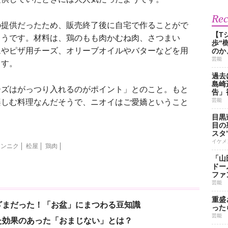
Re
提供だったため、販売終了後に自宅で作ることがで
【T
ようです。材料は、鶏のもも肉かむね肉、さつまい
歩“
ムやピザ用チーズ、オリーブオイルやバターなどを用
のか
芸能
ます。
過去
島崎
ズはがっつり入れるのがポイント」とのこと。もと
告」
芸能
楽しむ料理なんだそうで、ニオイはご愛嬌ということ
！
目黒
目の
スタ
イケメ
ニンニク
松屋
鶏肉
「山
ドー
ファ
芸能
重盛
ざまだった！「お盆」にまつわる豆知識
った
芸能
た効果のあった「おまじない」とは？