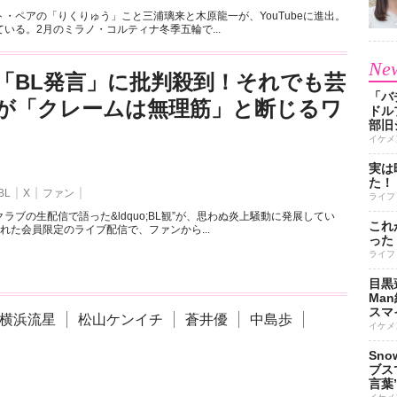
・ペアの「りくりゅう」こと三浦璃来と木原龍一が、YouTubeに進出。
いる。2月のミラノ・コルティナ冬季五輪で...
New
「BL発言」に批判殺到！それでも芸
「バ
が「クレームは無理筋」と断じるワ
ドル
部旧
イケメ
実は
た！
BL
X
ファン
ライフ
ラブの生配信で語った&ldquo;BL観”が、思わぬ炎上騒動に発展してい
これ
れた会員限定のライブ配信で、ファンから...
った
ライフ
目黒
Ma
スマイ
横浜流星
松山ケンイチ
蒼井優
中島歩
イケメ
Sn
ブス
言葉