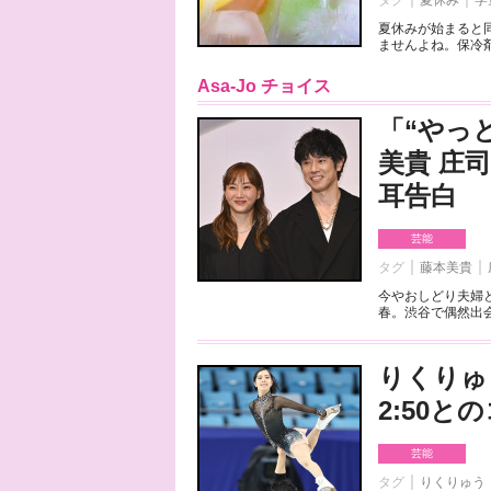
タグ
夏休み
学
夏休みが始まると
ませんよね。保冷剤
Asa-Jo チョイス
「“やっ
美貴 庄
耳告白
芸能
タグ
藤本美貴
今やおしどり夫婦
春。渋谷で偶然出会
りくりゅ
2:50
芸能
タグ
りくりゅう