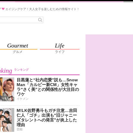
ブ
エイジングケア！大人女子を楽しむための情報サイト！
Gourmet
Life
グルメ
ライフ
king
ランキング
目黒蓮と“社内恋愛”説も…Snow
Man「カルビー新CM」女性キャ
ラ“さく美”との関係性が大注目の
ワケ
イケメン
M!LK佐野勇斗もガチ注意…吉田
仁人「ゴチ」出演も“旧ジャニー
ズタレントへの発言”が炎上した
理由
芸能