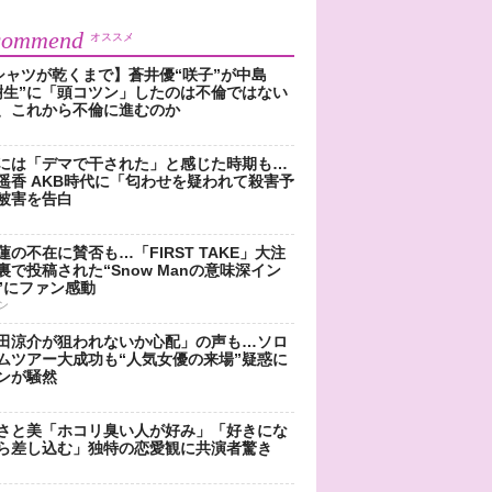
commend
オススメ
シャツが乾くまで】蒼井優“咲子”が中島
樹生”に「頭コツン」したのは不倫ではない
、これから不倫に進むのか
には「デマで干された」と感じた時期も…
遥香 AKB時代に「匂わせを疑われて殺害予
被害を告白
蓮の不在に賛否も…「FIRST TAKE」大注
裏で投稿された“Snow Manの意味深イン
”にファン感動
ン
田涼介が狙われないか心配」の声も…ソロ
ムツアー大成功も“人気女優の来場”疑惑に
ンが騒然
さと美「ホコリ臭い人が好み」「好きにな
ら差し込む」独特の恋愛観に共演者驚き