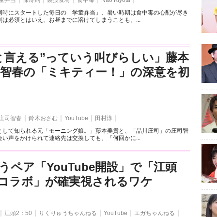
童弁当
保冷剤
裏技食材
食中毒
Nao Kiyota
同時にスタートした毎日の「学童弁当」、暑い時期は食中毒の心配が尽き
は必須とはいえ、お昼までに溶けてしまうことも。...
と言える”っていう叫びらしい」藤本
司智春の「ミキティー！」の深意を初
庄司智春
鈴木おさむ
YouTube
田村淳
として知られる元「モーニング娘。」藤本美貴と、「品川庄司」の庄司智
い声をかけられて連絡先は交換しても、「何回かに...
うペア「YouTube開設」で「江頭
とのコラボ」が確実視されるワケ
江頭2：50
りくりゅうちゃんねる
YouTube
エガちゃんねる