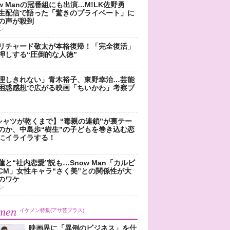
ow Manの冠番組にも出演…M!LK佐野勇
生配信で語った「驚きのプライベート」に
の声が殺到
ン
リチャード敬太が本格復帰！「完全復活」
押しする“圧倒的な人徳”
理しきれない」青木裕子、東野幸治…芸能
困惑感想で広がる映画「ちいかわ」考察ブ
シャツが乾くまで】“毒親の連鎖”が裏テー
のか、中島歩“樹生”の子どもを巻き込む恋
にイライラする！
蓮と“社内恋愛”説も…Snow Man「カルビ
CM」女性キャラ“さく美”との関係性が大
のワケ
ン
men
イケメン特集(アサ芸プラス)
映画界に「異例のビジネス」を仕