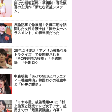
掛けた稲垣吾郎・草彅剛・香取慎
吾の主演作「新たな収益システ
ム」
反論記事で急展開！佐藤二朗を詰
問した女性弁護士は「国分太一ハ
ラスメント」の担当者だった
28年ぶり復活「アメリカ横断ウル
トラクイズ」で疑問視される
「MC櫻井翔の役割」「予選開
場」「分断ロケ」
中森明菜「SixTONESとバラエテ
ィー番組共演」韓国ロケの視聴率
と「NHKの動き」
「ミヤネ屋」後釜番組MCに「村
上信五と読売テレビ女子アナ」起
用までの「最重要議論」内幕！