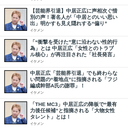
【芸能界引退】中居正広に声相次ぐ惜
別の声！著名人が「中居とのいい思い
出」明かすも見え隠れする“偏り”
イケメン
「“衝撃を受けた”意に沿わない性的行
為」とは 中居正広「女性とのトラブ
ル核心」が再注目された「社長発言」
イケメン
中居正広「芸能界引退」でも終わらな
い問題の“着地点”に指摘される「フジ
編成幹部A氏の謝罪」！
イケメン
「THE MC3」中居正広の降板で“最有
力後任候補”と指摘される「大物女性
タレント」とは！
イケメン