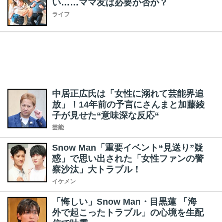
い……ママ友は必要か否か？
ライフ
中居正広氏は「女性に溺れて芸能界追
放」！14年前の予言にさんまと加藤綾
子が見せた“意味深な反応“
芸能
Snow Man「重要イベント“見送り”疑
惑」で思い出された「女性ファンの警
察沙汰」大トラブル！
イケメン
「悔しい」Snow Man・目黒蓮 「海
外で起こったトラブル」の心境を生配