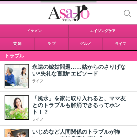
イケメン
エイジングケア
芸 能
ラ ブ
グルメ
ライフ
トラブル
永遠の嫁姑問題……姑からのさりげな
い“失礼な言動”エピソード
ライフ
「風水」を家に取り入れると、ママ友
とのトラブルも解消できるってホン
ト！？
ライフ
いじめなど人間関係のトラブルが怖