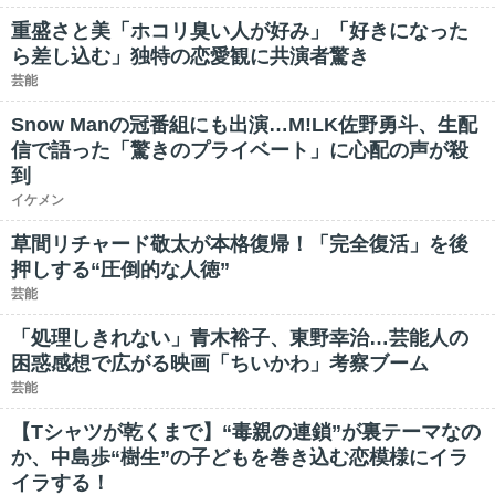
重盛さと美「ホコリ臭い人が好み」「好きになった
ら差し込む」独特の恋愛観に共演者驚き
芸能
Snow Manの冠番組にも出演…M!LK佐野勇斗、生配
信で語った「驚きのプライベート」に心配の声が殺
到
イケメン
草間リチャード敬太が本格復帰！「完全復活」を後
押しする“圧倒的な人徳”
芸能
「処理しきれない」青木裕子、東野幸治…芸能人の
困惑感想で広がる映画「ちいかわ」考察ブーム
芸能
【Tシャツが乾くまで】“毒親の連鎖”が裏テーマなの
か、中島歩“樹生”の子どもを巻き込む恋模様にイラ
イラする！