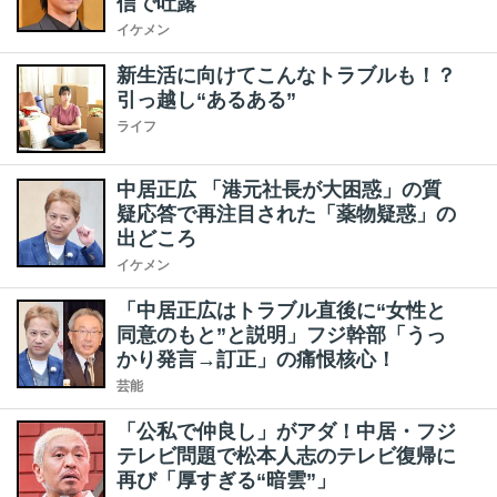
信で吐露
イケメン
新生活に向けてこんなトラブルも！？
引っ越し“あるある”
ライフ
中居正広 「港元社長が大困惑」の質
疑応答で再注目された「薬物疑惑」の
出どころ
イケメン
「中居正広はトラブル直後に“女性と
同意のもと”と説明」フジ幹部「うっ
かり発言→訂正」の痛恨核心！
芸能
「公私で仲良し」がアダ！中居・フジ
テレビ問題で松本人志のテレビ復帰に
再び「厚すぎる“暗雲”」