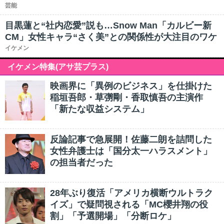
芸能
目黒蓮と“社内恋愛”説も…Snow Man「カルビー新
CM」女性キャラ“さく美”との関係性が大注目のワケ
イケメン
イケメン特集(アサ芸プラス)
映画界に「異例のビジネス」を仕掛けた
稲垣吾郎・草彅剛・香取慎吾の主演作
「新たな収益システム」
反論記事で急展開！佐藤二朗を詰問した
女性弁護士は「国分太一ハラスメント」
の担当者だった
28年ぶり復活「アメリカ横断ウルトラク
イズ」で疑問視される「MC櫻井翔の役
割」「予選開場」「分断ロケ」