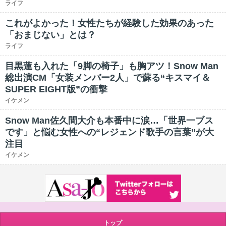
ライフ
これがよかった！女性たちが経験した効果のあった
「おまじない」とは？
ライフ
目黒蓮も入れた「9脚の椅子」も胸アツ！Snow Man
総出演CM「女装メンバー2人」で蘇る“キスマイ＆
SUPER EIGHT版”の衝撃
イケメン
Snow Man佐久間大介も本番中に涙…「世界一ブス
です」と悩む女性への“レジェンド歌手の言葉”が大
注目
イケメン
トップ