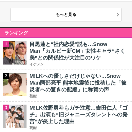
もっと見る
ランキング
目黒蓮と“社内恋愛”説も…Snow
1
Man「カルビー新CM」女性キャラ“さく
美”との関係性が大注目のワケ
イケメン
M!LKへの優しさだけじゃない…Snow
2
Man阿部亮平 熊本地震後に投稿した「被
災者への驚きの配慮」に称賛の声
芸能
M!LK佐野勇斗もガチ注意…吉田仁人「ゴ
3
チ」出演も“旧ジャニーズタレントへの発
言”が炎上した理由
芸能