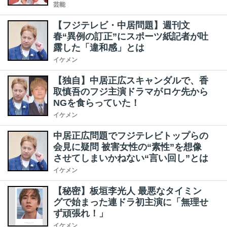
芸能
【フジテレビ・中居問題】週刊文
春“異例の訂正”にスポーツ紙記者が吐
露した「違和感」とは
イケメン
【独自】中居正広スキャンダルで、香
取慎吾のフジ主演ドラマがロケ先から
NGを食らっていた！
イケメン
中居正広問題でフジテレビトップらの
会見に疑問 被害女性の“素性”を想像
させてしまいかねない“言い回し”とは
イケメン
【秘密】板垣李光人 最悪なタイミン
グで始まった連ドラ初主演に「無理せ
ず頑張れ！」
イケメン