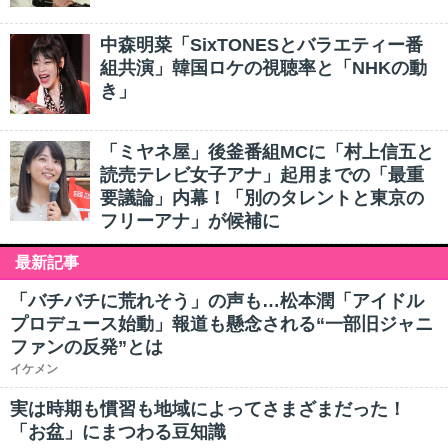
中森明菜「SixTONESとバラエティー番
組共演」韓国ロケの視聴率と「NHKの動
き」
「ミヤネ屋」後釜番組MCに「村上信五と
読売テレビ女子アナ」起用までの「最重
要議論」内幕！「別のタレントと東京の
フリーアナ」が候補に
最新記事
「バチバチに荒れそう」の声も…松本潤「アイドル
プロデュース始動」報道も懸念される“一部旧ジャニ
ファンの反発”とは
イケメン
実は時期も慣習も地域によってさまざまだった！
「お盆」にまつわる豆知識