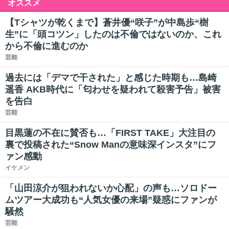
オススメ
【Tシャツが乾くまで】蒼井優“咲子”が中島歩“樹
生”に「頭コツン」したのは不倫ではないのか、これ
から不倫に進むのか
芸能
過去には「デマで干された」と感じた時期も…島崎
遥香 AKB時代に「匂わせを疑われて殺害予告」被害
を告白
芸能
目黒蓮の不在に賛否も…「FIRST TAKE」大注目の
裏で投稿された“Snow Manの意味深インスタ”にフ
ァン感動
イケメン
「山田涼介が狙われないか心配」の声も…ソロドー
ムツアー大成功も“人気女優の来場”疑惑にファンが
騒然
芸能