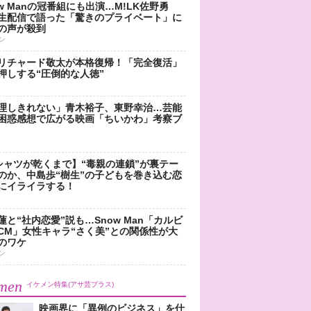
ow Manの冠番組にも出演…M!LK佐野勇
生配信で語った「驚きのプライベート」に
の声が殺到
ン
リチャード敬太が本格復帰！「完全復活」
押しする“圧倒的な人徳”
理しきれない」青木裕子、東野幸治…芸能
困惑感想で広がる映画「ちいかわ」考察ブ
シャツが乾くまで】“毒親の連鎖”が裏テー
のか、中島歩“樹生”の子どもを巻き込む恋
にイライラする！
蓮と“社内恋愛”説も…Snow Man「カルビ
CM」女性キャラ“さく美”との関係性が大
のワケ
ン
men
イケメン特集(アサ芸プラス)
映画界に「異例のビジネス」を仕