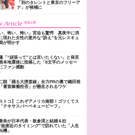
「別のタレントと東京のフリーア
ナ」が候補に
 Article
最新記事
い、怖い、怖い」宮迫も驚愕 真夜中に消
に現れた女性の意外な“訴え”を元レスキュ
員が明かす
蓮「“頑張って”とは言いたくない」と発言
熊本地震後に投稿した「8文字のメッセー
にファン感動
ン
二朗「踊る大捜査線」全力PRの裏で織田裕
「番宣稼働拒否」が懸念されるワケ
ストコ】これぞアメリカ南部！ゴツくてス
「テキサスバーベキュービーフ」
春奈が日本代表・板倉滉と結婚＆妊
“急接近のタイミング”で訪れていた「人生
転機」