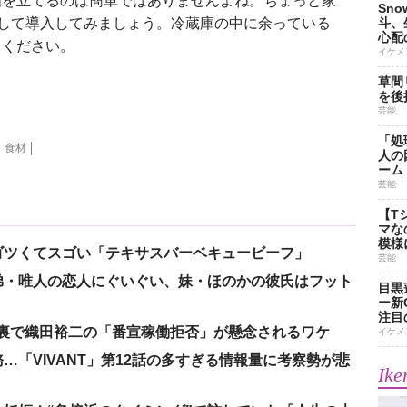
を立てるのは簡単ではありませんよね。ちょっと家
Sn
として導入してみましょう。冷蔵庫の中に余っている
斗、
心配
てください。
イケメ
草間
を後
芸能
「処
食材
人の
ーム
芸能
【T
マな
模様
ゴツくてスゴい「テキサスバーベキュービーフ」
芸能
弟・唯人の恋人にぐいぐい、妹・ほのかの彼氏はフット
目黒
ー新
注目
の裏で織田裕二の「番宣稼働拒否」が懸念されるワケ
イケメ
「VIVANT」第12話の多すぎる情報量に考察勢が悲
Ike