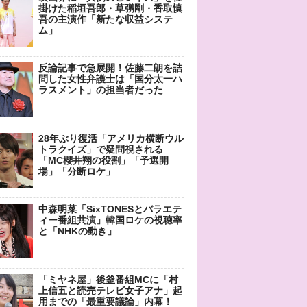
掛けた稲垣吾郎・草彅剛・香取慎
吾の主演作「新たな収益システ
ム」
反論記事で急展開！佐藤二朗を詰
問した女性弁護士は「国分太一ハ
ラスメント」の担当者だった
28年ぶり復活「アメリカ横断ウル
トラクイズ」で疑問視される
「MC櫻井翔の役割」「予選開
場」「分断ロケ」
中森明菜「SixTONESとバラエテ
ィー番組共演」韓国ロケの視聴率
と「NHKの動き」
「ミヤネ屋」後釜番組MCに「村
上信五と読売テレビ女子アナ」起
用までの「最重要議論」内幕！