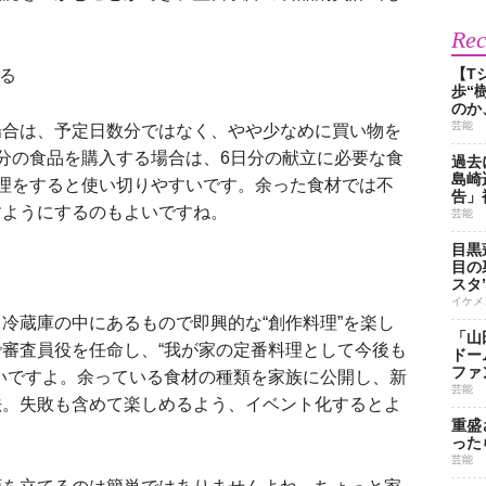
Re
【T
する
歩“
のか
芸能
合は、予定日数分ではなく、やや少なめに買い物を
分の食品を購入する場合は、6日分の献立に必要な食
過去
島崎
理をすると使い切りやすいです。余った食材では不
告」
すようにするのもよいですね。
芸能
目黒
目の
スタ
イケメ
蔵庫の中にあるもので即興的な“創作料理”を楽し
「山
審査員役を任命し、“我が家の定番料理として今後も
ドー
ファ
いですよ。余っている食材の種類を家族に公開し、新
芸能
法。失敗も含めて楽しめるよう、イベント化するとよ
重盛
った
芸能