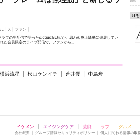
芸能
BL
X
ファン
ラブの生配信で語った&ldquo;BL観”が、思わぬ炎上騒動に発展してい
れた会員限定のライブ配信で、ファンから...
横浜流星
松山ケンイチ
蒼井優
中島歩
イケメン
エイジングケア
芸能
ラブ
グルメ
会社概要
グループ情報セキュリティポリシー
個人に関わる情報の取