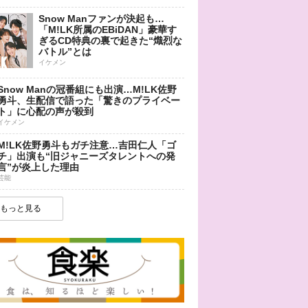
Snow Manファンが決起も…
「M!LK所属のEBiDAN」豪華す
ぎるCD特典の裏で起きた“熾烈な
バトル”とは
イケメン
Snow Manの冠番組にも出演…M!LK佐野
勇斗、生配信で語った「驚きのプライベー
ト」に心配の声が殺到
イケメン
M!LK佐野勇斗もガチ注意…吉田仁人「ゴ
チ」出演も“旧ジャニーズタレントへの発
言”が炎上した理由
芸能
もっと見る