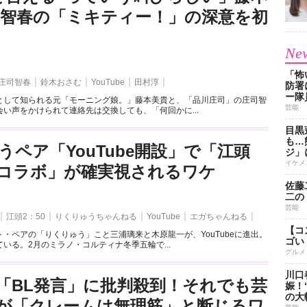
司智春の「ミキティー！」の深意を初
New
「怖
庄司智春
鈴木おさむ
YouTube
田村淳
防署
ー隊
として知られる元「モーニング娘。」藤本美貴と、「品川庄司」の庄司智
芸能
い声をかけられて連絡先は交換しても、「何回かに...
目黒
も…
うペア「YouTube開設」で「江頭
ジ」
イケメ
とのコラボ」が確実視されるワケ
佐藤
二の
芸能
江頭2：50
りくりゅうちゃんねる
YouTube
エガちゃんねる
【コ
・ペアの「りくりゅう」こと三浦璃来と木原龍一が、YouTubeに進出。
ゴい
いる。2月のミラノ・コルティナ冬季五輪で...
グルメ
川口
「BL発言」に批判殺到！それでも芸
娠！
の大
が「クレームは無理筋」と断じるワ