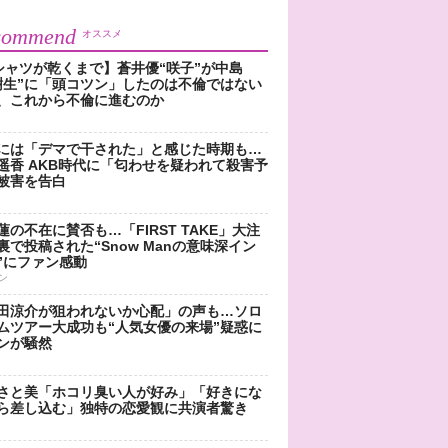
commend
オススメ
シャツが乾くまで】蒼井優“咲子”が中島
樹生”に「頭コツン」したのは不倫ではない
、これから不倫に進むのか
には「デマで干された」と感じた時期も…
遥香 AKB時代に「匂わせを疑われて殺害予
被害を告白
蓮の不在に賛否も…「FIRST TAKE」大注
裏で投稿された“Snow Manの意味深イン
”にファン感動
ン
田涼介が狙われないか心配」の声も…ソロ
ムツアー大成功も“人気女優の来場”疑惑に
ンが騒然
さと美「ホコリ臭い人が好み」「好きにな
ら差し込む」独特の恋愛観に共演者驚き