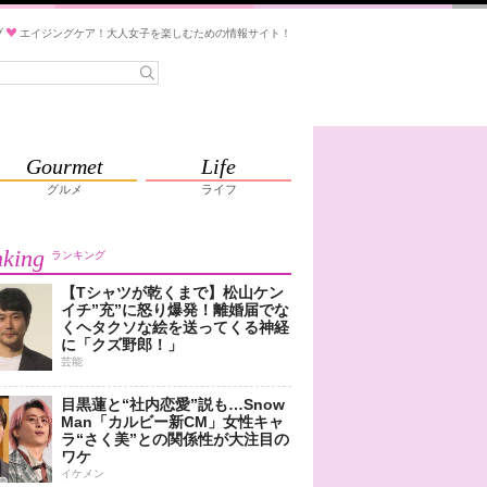
ブ
エイジングケア！大人女子を楽しむための情報サイト！
Gourmet
Life
グルメ
ライフ
king
ランキング
【Tシャツが乾くまで】松山ケン
イチ”充”に怒り爆発！離婚届でな
くヘタクソな絵を送ってくる神経
に「クズ野郎！」
芸能
目黒蓮と“社内恋愛”説も…Snow
Man「カルビー新CM」女性キャ
ラ“さく美”との関係性が大注目の
ワケ
イケメン