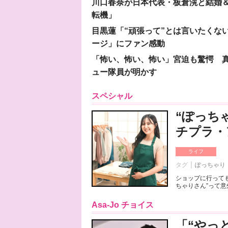
川口春奈が日本代表・板倉滉と結婚＆
転機」
目黒蓮「“頑張って”とは言いたくな
ージ」にファン感動
「怖い、怖い、怖い」宮迫も驚愕 真
ュー隊員が明かす
スペシャル
“ぽっち
チプラ・
ライフ
タグ
ぽっちゃり
ショップに行っても
ちゃりさん”って意
Asa-Jo チョイス
「“やっ