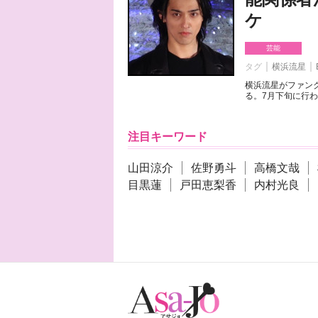
ケ
芸能
タグ
横浜流星
横浜流星がファンク
る。7月下旬に行わ
注目キーワード
山田涼介
佐野勇斗
高橋文哉
目黒蓮
戸田恵梨香
内村光良