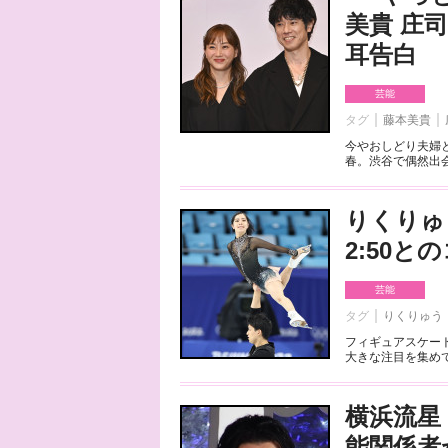
美貴 庄
耳告白
芸能
タグ
藤本美貴
今やおしどり夫婦
春。渋谷で偶然出会
りくりゅ
2:50
芸能
タグ
りくりゅう
フィギュアスケート
大きな注目を集めて
横浜流星
能関係者