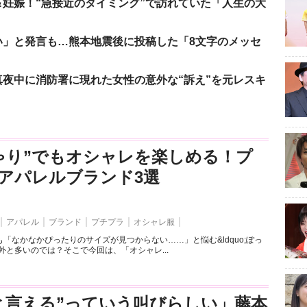
妊娠！“急接近のタイミング”で訪れていた「人生の大
い」と発言も…熊本地震後に投稿した「8文字のメッセ
夜中に消防署に現れた女性の意外な“訴え”を元レスキ
ゃり”でもオシャレを楽しめる！プ
アパレルブランド3選
アパレル
ブランド
プチプラ
オシャレ服
「なかなかぴったりのサイズが見つからない……」と悩む&ldquo;ぽっ
外と多いのでは？そこで今回は、「オシャレ...
と言える”っていう叫びらしい」藤本