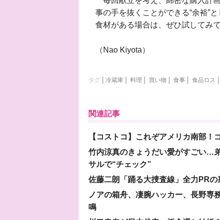
毎回献立を考え、綿密な購入計画
事の手を抜くことができる“余裕”
食材がある場合は、ぜひ試してみ
（Nao Kiyota）
タグ
冷蔵庫
料理
買い物
食事
食品ロス
関連記事
【コストコ】これぞアメリカ南部！
竹内涼真のきょうだい愛がすごい…
サルで“チェック”
佐藤二朗「踊る大捜査線」全力PR
ノアの箱舟、凄腕ハッカー、長野専務…
鳴