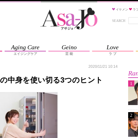
イケメン
ラ
SEARCH
Aging Care
Geino
Love
エイジングケア
芸 能
ラ ブ
2020/11/21 10:14
Ran
の中身を使い切る3つのヒント
1
2