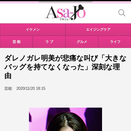
イケメン
エイジングケア
芸 能
ラ ブ
グルメ
ライフ
ダレノガレ明美が悲痛な叫び「大きな
バッグを持てなくなった」深刻な理
由
芸能
2020/11/20 18:15