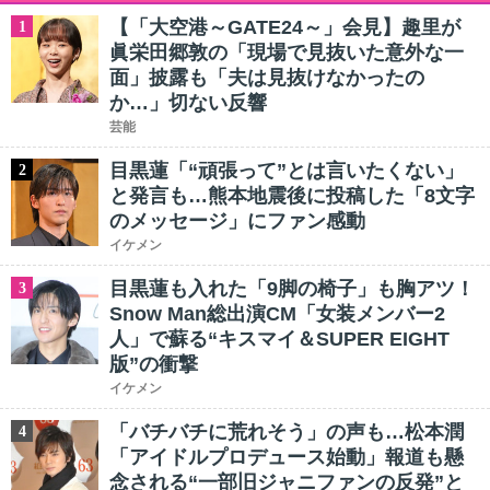
【「大空港～GATE24～」会見】趣里が
1
眞栄田郷敦の「現場で見抜いた意外な一
面」披露も「夫は見抜けなかったの
か…」切ない反響
芸能
目黒蓮「“頑張って”とは言いたくない」
2
と発言も…熊本地震後に投稿した「8文字
のメッセージ」にファン感動
イケメン
目黒蓮も入れた「9脚の椅子」も胸アツ！
3
Snow Man総出演CM「女装メンバー2
人」で蘇る“キスマイ＆SUPER EIGHT
版”の衝撃
イケメン
「バチバチに荒れそう」の声も…松本潤
4
「アイドルプロデュース始動」報道も懸
念される“一部旧ジャニファンの反発”と