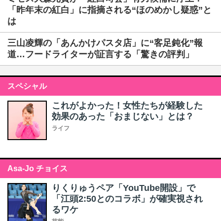
「昨年末の紅白」に指摘される“ほのめかし疑惑”と
は
三山凌輝の「あんかけパスタ店」に“客足鈍化”報
道…フードライターが証言する「驚きの評判」
スペシャル
これがよかった！女性たちが経験した
効果のあった「おまじない」とは？
ライフ
Asa-Jo チョイス
りくりゅうペア「YouTube開設」で
「江頭2:50とのコラボ」が確実視され
るワケ