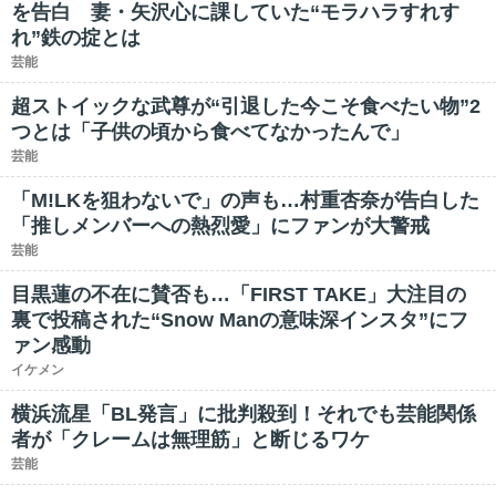
を告白 妻・矢沢心に課していた“モラハラすれす
れ”鉄の掟とは
芸能
超ストイックな武尊が“引退した今こそ食べたい物”2
つとは「子供の頃から食べてなかったんで」
芸能
「M!LKを狙わないで」の声も…村重杏奈が告白した
「推しメンバーへの熱烈愛」にファンが大警戒
芸能
目黒蓮の不在に賛否も…「FIRST TAKE」大注目の
裏で投稿された“Snow Manの意味深インスタ”にフ
ァン感動
イケメン
横浜流星「BL発言」に批判殺到！それでも芸能関係
者が「クレームは無理筋」と断じるワケ
芸能