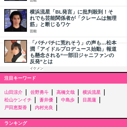
芸能
横浜流星「BL発言」に批判殺到！そ
れでも芸能関係者が「クレームは無理
筋」と断じるワケ
芸能
「バチバチに荒れそう」の声も…松本
潤「アイドルプロデュース始動」報道
も懸念される“一部旧ジャニファンの
反発”とは
イケメン
注目キーワード
山田涼介
佐野勇斗
高橋文哉
横浜流星
松山ケンイチ
蒼井優
中島歩
目黒蓮
戸田恵梨香
内村光良
ランキング