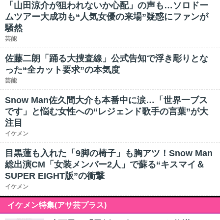
「山田涼介が狙われないか心配」の声も…ソロドー
ムツアー大成功も“人気女優の来場”疑惑にファンが
騒然
芸能
佐藤二朗「踊る大捜査線」公式告知で浮き彫りとな
った“全カット要求”の本気度
芸能
Snow Man佐久間大介も本番中に涙…「世界一ブス
です」と悩む女性への“レジェンド歌手の言葉”が大
注目
イケメン
目黒蓮も入れた「9脚の椅子」も胸アツ！Snow Man
総出演CM「女装メンバー2人」で蘇る“キスマイ＆
SUPER EIGHT版”の衝撃
イケメン
イケメン特集(アサ芸プラス)