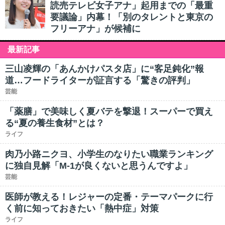
読売テレビ女子アナ」起用までの「最重
要議論」内幕！「別のタレントと東京の
フリーアナ」が候補に
最新記事
三山凌輝の「あんかけパスタ店」に“客足鈍化”報
道…フードライターが証言する「驚きの評判」
芸能
「薬膳」で美味しく夏バテを撃退！スーパーで買え
る“夏の養生食材”とは？
ライフ
肉乃小路ニクヨ、小学生のなりたい職業ランキング
に独自見解「M-1が良くないと思うんですよ」
芸能
医師が教える！レジャーの定番・テーマパークに行
く前に知っておきたい「熱中症」対策
ライフ