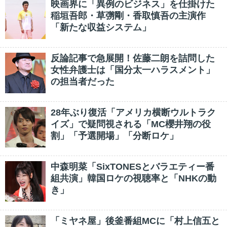
映画界に「異例のビジネス」を仕掛けた
稲垣吾郎・草彅剛・香取慎吾の主演作
「新たな収益システム」
反論記事で急展開！佐藤二朗を詰問した
女性弁護士は「国分太一ハラスメント」
の担当者だった
28年ぶり復活「アメリカ横断ウルトラク
イズ」で疑問視される「MC櫻井翔の役
割」「予選開場」「分断ロケ」
中森明菜「SixTONESとバラエティー番
組共演」韓国ロケの視聴率と「NHKの動
き」
「ミヤネ屋」後釜番組MCに「村上信五と