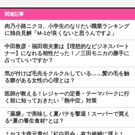
関連記事
肉乃小路ニクヨ、小学生のなりたい職業ランキング
に独自見解「M-1が良くないと思うんですよ」
中田敦彦・福田萌夫妻は【理想的なビジネスパート
ナー】になれる相性だった！／三田モニカの勝手に
占っていいですか？
気が付けば毛先をクルクルしている……髪の毛を触
る癖がある女性の心理とは？
医師が教える！レジャーの定番・テーマパークに行
く前に知っておきたい「熱中症」対策
「薬膳」で美味しく夏バテを撃退！スーパーで買え
る“夏の養生食材”とは？
ミセス大森元貴が「紅白司会」有力候補に浮上！