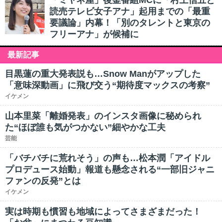
「ミヤネ屋」後釜番組MCに「村上信五と
読売テレビ女子アナ」起用までの「最重
要議論」内幕！「別のタレントと東京の
フリーアナ」が候補に
最新記事
目黒蓮の重大発表説も…Snow Manがアップした
「意味深動画」に飛び交う“期待度マックスの考察”
イケメン
山本里菜「離婚発表」のインスタ画像に秘められ
た“ほぼ誰も気がつかない”細やかな工夫
芸能
「バチバチに荒れそう」の声も…松本潤「アイドル
プロデュース始動」報道も懸念される“一部旧ジャニ
ファンの反発”とは
イケメン
実は時期も慣習も地域によってさまざまだった！