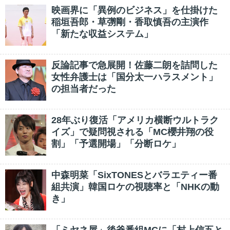
映画界に「異例のビジネス」を仕掛けた
稲垣吾郎・草彅剛・香取慎吾の主演作
「新たな収益システム」
反論記事で急展開！佐藤二朗を詰問した
女性弁護士は「国分太一ハラスメント」
の担当者だった
28年ぶり復活「アメリカ横断ウルトラク
イズ」で疑問視される「MC櫻井翔の役
割」「予選開場」「分断ロケ」
中森明菜「SixTONESとバラエティー番
組共演」韓国ロケの視聴率と「NHKの動
き」