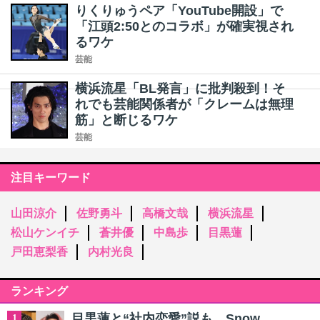
りくりゅうペア「YouTube開設」で
「江頭2:50とのコラボ」が確実視され
るワケ
芸能
横浜流星「BL発言」に批判殺到！そ
れでも芸能関係者が「クレームは無理
筋」と断じるワケ
芸能
注目キーワード
山田涼介
佐野勇斗
高橋文哉
横浜流星
松山ケンイチ
蒼井優
中島歩
目黒蓮
戸田恵梨香
内村光良
ランキング
目黒蓮と“社内恋愛”説も…Snow
1