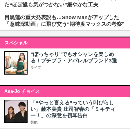
た“ほぼ誰も気がつかない”細やかな工夫
目黒蓮の重大発表説も…Snow Manがアップした
「意味深動画」に飛び交う“期待度マックスの考察”
スペシャル
“ぽっちゃり”でもオシャレを楽しめ
る！プチプラ・アパレルブランド3選
ライフ
Asa-Jo チョイス
「“やっと言える”っていう叫びらし
い」藤本美貴 庄司智春の「ミキティ
ー！」の深意を初耳告白
芸能