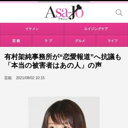
イケメン
エイジングケア
芸 能
ラ ブ
グルメ
ライフ
有村架純事務所が“恋愛報道”へ抗議も
「本当の被害者はあの人」の声
芸能
2021/08/02 10:15