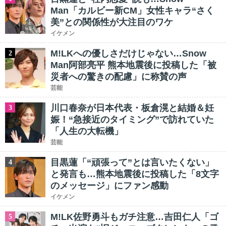
Man「カルビー新CM」女性キャラ“さく
美”との関係性が大注目のワケ
イケメン
M!LKへの優しさだけじゃない…Snow
2
Man阿部亮平 熊本地震後に投稿した「被
災者への驚きの配慮」に称賛の声
芸能
川口春奈が日本代表・板倉滉と結婚＆妊
3
娠！“急接近のタイミング”で訪れていた
「人生の大転機」
芸能
目黒蓮「“頑張って”とは言いたくない」
4
と発言も…熊本地震後に投稿した「8文字
のメッセージ」にファン感動
イケメン
M!LK佐野勇斗もガチ注意…吉田仁人「ゴ
5