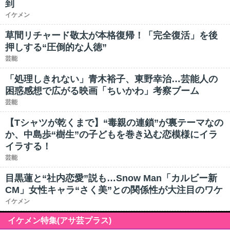
到
イケメン
草間リチャード敬太が本格復帰！「完全復活」を後
押しする“圧倒的な人徳”
芸能
「処理しきれない」青木裕子、東野幸治…芸能人の
困惑感想で広がる映画「ちいかわ」考察ブーム
芸能
【Tシャツが乾くまで】“毒親の連鎖”が裏テーマなの
か、中島歩“樹生”の子どもを巻き込む恋模様にイラ
イラする！
芸能
目黒蓮と“社内恋愛”説も…Snow Man「カルビー新
CM」女性キャラ“さく美”との関係性が大注目のワケ
イケメン
イケメン特集(アサ芸プラス)