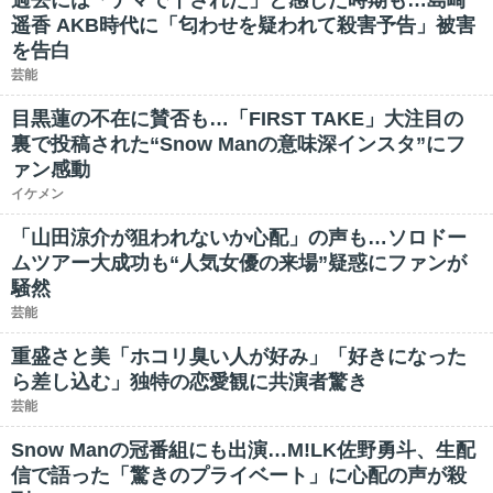
過去には「デマで干された」と感じた時期も…島崎
遥香 AKB時代に「匂わせを疑われて殺害予告」被害
を告白
芸能
目黒蓮の不在に賛否も…「FIRST TAKE」大注目の
裏で投稿された“Snow Manの意味深インスタ”にフ
ァン感動
イケメン
「山田涼介が狙われないか心配」の声も…ソロドー
ムツアー大成功も“人気女優の来場”疑惑にファンが
騒然
芸能
重盛さと美「ホコリ臭い人が好み」「好きになった
ら差し込む」独特の恋愛観に共演者驚き
芸能
Snow Manの冠番組にも出演…M!LK佐野勇斗、生配
信で語った「驚きのプライベート」に心配の声が殺