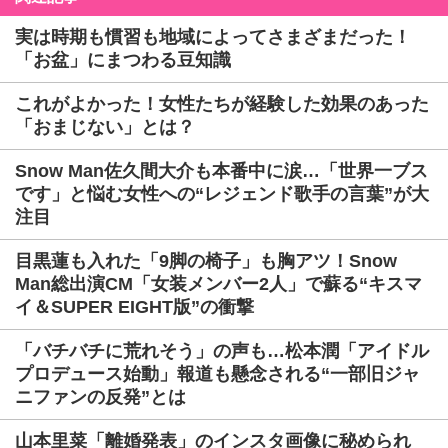
実は時期も慣習も地域によってさまざまだった！
「お盆」にまつわる豆知識
これがよかった！女性たちが経験した効果のあった
「おまじない」とは？
Snow Man佐久間大介も本番中に涙…「世界一ブス
です」と悩む女性への“レジェンド歌手の言葉”が大
注目
目黒蓮も入れた「9脚の椅子」も胸アツ！Snow
Man総出演CM「女装メンバー2人」で蘇る“キスマ
イ＆SUPER EIGHT版”の衝撃
「バチバチに荒れそう」の声も…松本潤「アイドル
プロデュース始動」報道も懸念される“一部旧ジャ
ニファンの反発”とは
山本里菜「離婚発表」のインスタ画像に秘められ