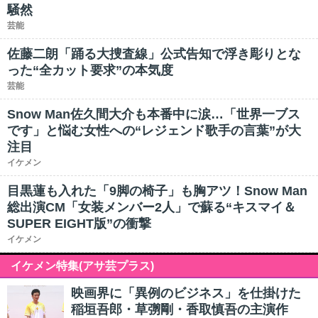
騒然
芸能
佐藤二朗「踊る大捜査線」公式告知で浮き彫りとな
った“全カット要求”の本気度
芸能
Snow Man佐久間大介も本番中に涙…「世界一ブス
です」と悩む女性への“レジェンド歌手の言葉”が大
注目
イケメン
目黒蓮も入れた「9脚の椅子」も胸アツ！Snow Man
総出演CM「女装メンバー2人」で蘇る“キスマイ＆
SUPER EIGHT版”の衝撃
イケメン
イケメン特集(アサ芸プラス)
映画界に「異例のビジネス」を仕掛けた
稲垣吾郎・草彅剛・香取慎吾の主演作