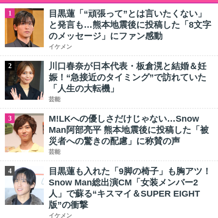
目黒蓮「“頑張って”とは言いたくない」
1
と発言も…熊本地震後に投稿した「8文字
のメッセージ」にファン感動
イケメン
川口春奈が日本代表・板倉滉と結婚＆妊
2
娠！“急接近のタイミング”で訪れていた
「人生の大転機」
芸能
M!LKへの優しさだけじゃない…Snow
3
Man阿部亮平 熊本地震後に投稿した「被
災者への驚きの配慮」に称賛の声
芸能
目黒蓮も入れた「9脚の椅子」も胸アツ！
4
Snow Man総出演CM「女装メンバー2
人」で蘇る“キスマイ＆SUPER EIGHT
版”の衝撃
イケメン