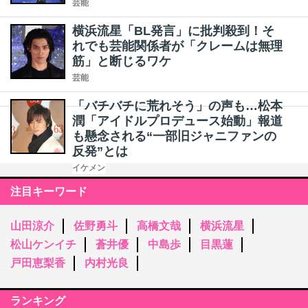
芸能
横浜流星「BL発言」に批判殺到！そ
れでも芸能関係者が「クレームは無理
筋」と断じるワケ
芸能
「バチバチに荒れそう」の声も…松本
潤「アイドルプロデュース始動」報道
も懸念される“一部旧ジャニファンの
反発”とは
イケメン
注目キーワード
山田涼介
佐野勇斗
高橋文哉
横浜流星
松山ケンイチ
蒼井優
中島歩
目黒蓮
戸田恵梨香
内村光良
ランキング