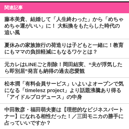
関連記事
藤本美貴、結婚して「人生終わった」から「めちゃ
めちゃ運がいい」に！ 大転換をもたらした時代の
追い風
夏休みの家族旅行の荷造りは子どもと一緒に！教育
にもママの負担軽減にもなるワケとは？
元カレはLINEごと削除！岡田結実、“夫が浮気した
ら即別居”発言も納得の過去恋愛観
松本潤「有料会員サービス」いよいよオープンで気
になる「timelesz project」より話題沸騰あり得る
「アイドルプロデュース」の中身
中田敦彦・福田萌夫妻は【理想的なビジネスパート
ナー】になれる相性だった！／三田モニカの勝手に
占っていいですか？