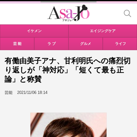
イケメン
エイジングケア
芸 能
ラ ブ
グルメ
ライフ
有働由美子アナ、甘利明氏への痛烈切
り返しが「神対応」「短くて最も正
論」と称賛
芸能
2021/11/06 18:14