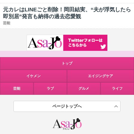
元カレはLINEごと削除！岡田結実、“夫が浮気したら
即別居”発言も納得の過去恋愛観
芸能
トップ
イケメン
エイジングケア
芸能
ラブ
グルメ
ライフ
ページトップへ