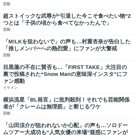
芸能
超ストイックな武尊が“引退した今こそ食べたい物”2
つとは「子供の頃から食べてなかったんで」
芸能
「M!LKを狙わないで」の声も…村重杏奈が告白した
「推しメンバーへの熱烈愛」にファンが大警戒
芸能
目黒蓮の不在に賛否も…「FIRST TAKE」大注目の
裏で投稿された“Snow Manの意味深インスタ”にフ
ァン感動
イケメン
横浜流星「BL発言」に批判殺到！それでも芸能関係
者が「クレームは無理筋」と断じるワケ
芸能
「山田涼介が狙われないか心配」の声も…ソロドー
ムツアー大成功も“人気女優の来場”疑惑にファンが