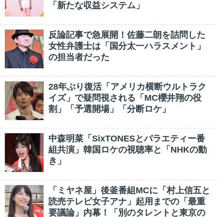
「新たな収益システム」
反論記事で急展開！佐藤二朗を詰問した
女性弁護士は「国分太一ハラスメント」
の担当者だった
28年ぶり復活「アメリカ横断ウルトラク
イズ」で疑問視される「MC櫻井翔の役
割」「予選開場」「分断ロケ」
中森明菜「SixTONESとバラエティー番
組共演」韓国ロケの視聴率と「NHKの動
き」
「ミヤネ屋」後釜番組MCに「村上信五と
読売テレビ女子アナ」起用までの「最重
要議論」内幕！「別のタレントと東京の