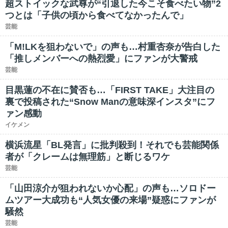
超ストイックな武尊が“引退した今こそ食べたい物”2
つとは「子供の頃から食べてなかったんで」
芸能
「M!LKを狙わないで」の声も…村重杏奈が告白した
「推しメンバーへの熱烈愛」にファンが大警戒
芸能
目黒蓮の不在に賛否も…「FIRST TAKE」大注目の
裏で投稿された“Snow Manの意味深インスタ”にフ
ァン感動
イケメン
横浜流星「BL発言」に批判殺到！それでも芸能関係
者が「クレームは無理筋」と断じるワケ
芸能
「山田涼介が狙われないか心配」の声も…ソロドー
ムツアー大成功も“人気女優の来場”疑惑にファンが
騒然
芸能