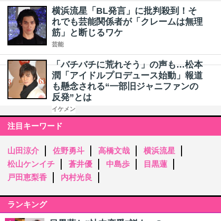
横浜流星「BL発言」に批判殺到！そ
れでも芸能関係者が「クレームは無理
筋」と断じるワケ
芸能
「バチバチに荒れそう」の声も…松本
潤「アイドルプロデュース始動」報道
も懸念される“一部旧ジャニファンの
反発”とは
イケメン
注目キーワード
山田涼介
佐野勇斗
高橋文哉
横浜流星
松山ケンイチ
蒼井優
中島歩
目黒蓮
戸田恵梨香
内村光良
ランキング