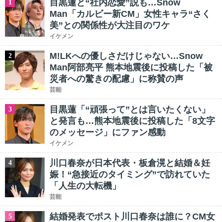
目黒蓮と“社内恋愛”説も…Snow
1
Man「カルビー新CM」女性キャラ“さく
美”との関係性が大注目のワケ
イケメン
M!LKへの優しさだけじゃない…Snow
2
Man阿部亮平 熊本地震後に投稿した「被
災者への驚きの配慮」に称賛の声
芸能
目黒蓮「“頑張って”とは言いたくない」
3
と発言も…熊本地震後に投稿した「8文字
のメッセージ」にファン感動
イケメン
川口春奈が日本代表・板倉滉と結婚＆妊
4
娠！“急接近のタイミング”で訪れていた
「人生の大転機」
芸能
結婚発表でポスト川口春奈は誰に？CM女
5