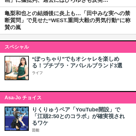
画」に猛批判、過去にはひろゆきも反発…
亀梨和也との結婚後に炎上も…「田中みな実への禁
断質問」で見せた“WEST.重岡大毅の男気行動”に称
賛の嵐
スペシャル
“ぽっちゃり”でもオシャレを楽しめ
る！プチプラ・アパレルブランド3選
ライフ
Asa-Jo チョイス
りくりゅうペア「YouTube開設」で
「江頭2:50とのコラボ」が確実視され
るワケ
芸能