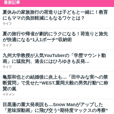
最新記事
夏休みの家族旅行の荷造りは子どもと一緒に！教育
にもママの負担軽減にもなるワケとは？
ライフ
夏の旅行や帰省が劇的にラクになる！荷造りと旅先
が快適になる“1人1ポーチ”収納術
ライフ
九州大学教授が人気YouTuberの「学歴マウント動
画」に猛批判、過去にはひろゆきも反発…
ライフ
亀梨和也との結婚後に炎上も…「田中みな実への禁
断質問」で見せた“WEST.重岡大毅の男気行動”に称
賛の嵐
イケメン
目黒蓮の重大発表説も…Snow Manがアップした
「意味深動画」に飛び交う“期待度マックスの考察”