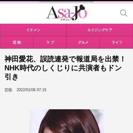
イケメン
エイジングケア
芸 能
ラ ブ
グルメ
ライフ
神田愛花、誤読連発で報道局を出禁！
NHK時代のしくじりに共演者もドン
引き
芸能
2022/01/06 07:15