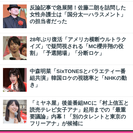
反論記事で急展開！佐藤二朗を詰問した
女性弁護士は「国分太一ハラスメント」
の担当者だった
28年ぶり復活「アメリカ横断ウルトラク
イズ」で疑問視される「MC櫻井翔の役
割」「予選開場」「分断ロケ」
中森明菜「SixTONESとバラエティー番
組共演」韓国ロケの視聴率と「NHKの動
き」
「ミヤネ屋」後釜番組MCに「村上信五と
読売テレビ女子アナ」起用までの「最重
要議論」内幕！「別のタレントと東京の
フリーアナ」が候補に