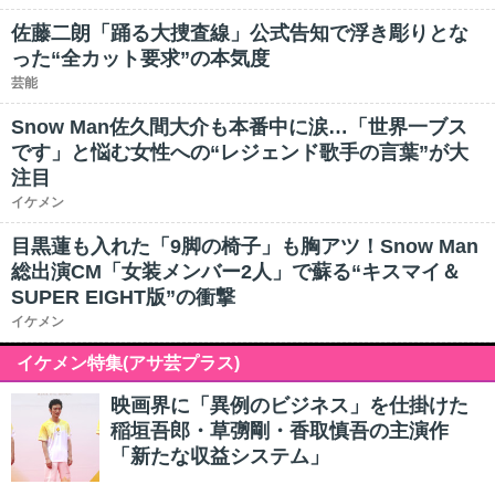
佐藤二朗「踊る大捜査線」公式告知で浮き彫りとな
った“全カット要求”の本気度
芸能
Snow Man佐久間大介も本番中に涙…「世界一ブス
です」と悩む女性への“レジェンド歌手の言葉”が大
注目
イケメン
目黒蓮も入れた「9脚の椅子」も胸アツ！Snow Man
総出演CM「女装メンバー2人」で蘇る“キスマイ＆
SUPER EIGHT版”の衝撃
イケメン
イケメン特集(アサ芸プラス)
映画界に「異例のビジネス」を仕掛けた
稲垣吾郎・草彅剛・香取慎吾の主演作
「新たな収益システム」