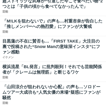
超ストイックな武尊が“引退した今こそ食べたい物”2
つとは「子供の頃から食べてなかったんで」
芸能
「M!LKを狙わないで」の声も…村重杏奈が告白した
「推しメンバーへの熱烈愛」にファンが大警戒
芸能
目黒蓮の不在に賛否も…「FIRST TAKE」大注目の
裏で投稿された“Snow Manの意味深インスタ”にフ
ァン感動
イケメン
横浜流星「BL発言」に批判殺到！それでも芸能関係
者が「クレームは無理筋」と断じるワケ
芸能
「山田涼介が狙われないか心配」の声も…ソロドー
ムツアー大成功も“人気女優の来場”疑惑にファンが
騒然
芸能