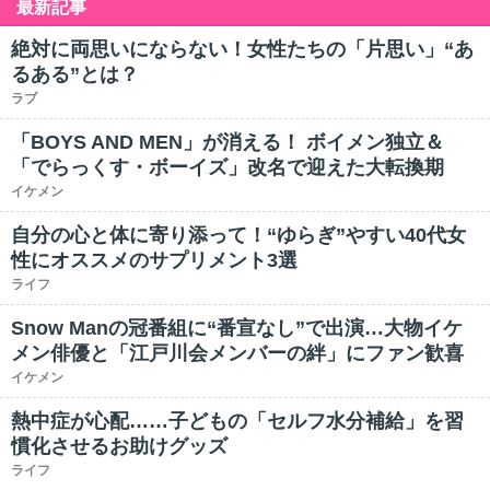
最新記事
絶対に両思いにならない！女性たちの「片思い」“あ
るある”とは？
ラブ
「BOYS AND MEN」が消える！ ボイメン独立＆
「でらっくす・ボーイズ」改名で迎えた大転換期
イケメン
自分の心と体に寄り添って！“ゆらぎ”やすい40代女
性にオススメのサプリメント3選
ライフ
Snow Manの冠番組に“番宣なし”で出演…大物イケ
メン俳優と「江戸川会メンバーの絆」にファン歓喜
イケメン
熱中症が心配……子どもの「セルフ水分補給」を習
慣化させるお助けグッズ
ライフ