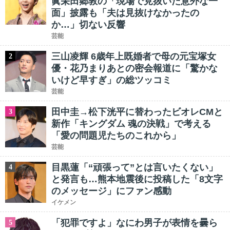
眞栄田郷敦の「現場で見抜いた意外な一
面」披露も「夫は見抜けなかったの
か…」切ない反響
芸能
三山凌輝 6歳年上既婚者で母の元宝塚女
2
優・花乃まりあとの密会報道に「驚かな
いけど早すぎ」の総ツッコミ
芸能
田中圭→松下洸平に替わったビオレCMと
3
新作「キングダム 魂の決戦」で考える
「愛の問題児たちのこれから」
芸能
目黒蓮「“頑張って”とは言いたくない」
4
と発言も…熊本地震後に投稿した「8文字
のメッセージ」にファン感動
イケメン
「犯罪ですよ」なにわ男子が表情を曇ら
5