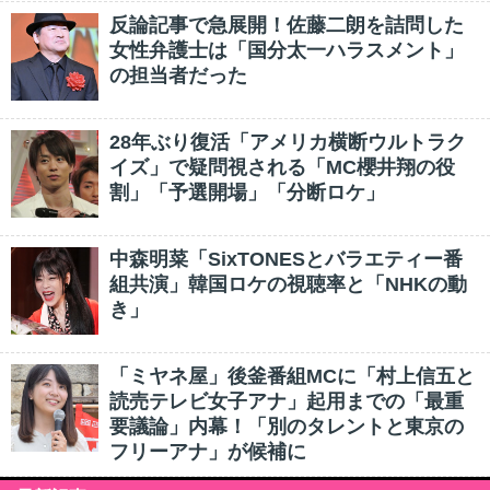
反論記事で急展開！佐藤二朗を詰問した
女性弁護士は「国分太一ハラスメント」
の担当者だった
28年ぶり復活「アメリカ横断ウルトラク
イズ」で疑問視される「MC櫻井翔の役
割」「予選開場」「分断ロケ」
中森明菜「SixTONESとバラエティー番
組共演」韓国ロケの視聴率と「NHKの動
き」
「ミヤネ屋」後釜番組MCに「村上信五と
読売テレビ女子アナ」起用までの「最重
要議論」内幕！「別のタレントと東京の
フリーアナ」が候補に