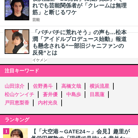
れでも芸能関係者が「クレームは無理
筋」と断じるワケ
芸能
「バチバチに荒れそう」の声も…松本
潤「アイドルプロデュース始動」報道
も懸念される“一部旧ジャニファンの
反発”とは
イケメン
注目キーワード
山田涼介
佐野勇斗
高橋文哉
横浜流星
松山ケンイチ
蒼井優
中島歩
目黒蓮
戸田恵梨香
内村光良
ランキング
【「大空港～GATE24～」会見】趣里が
1