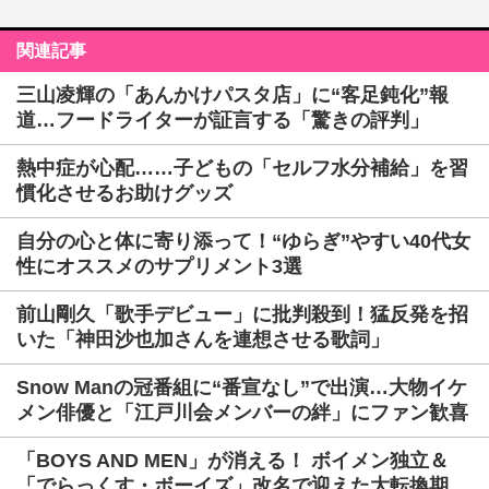
関連記事
三山凌輝の「あんかけパスタ店」に“客足鈍化”報
道…フードライターが証言する「驚きの評判」
熱中症が心配……子どもの「セルフ水分補給」を習
慣化させるお助けグッズ
自分の心と体に寄り添って！“ゆらぎ”やすい40代女
性にオススメのサプリメント3選
前山剛久「歌手デビュー」に批判殺到！猛反発を招
いた「神田沙也加さんを連想させる歌詞」
Snow Manの冠番組に“番宣なし”で出演…大物イケ
メン俳優と「江戸川会メンバーの絆」にファン歓喜
「BOYS AND MEN」が消える！ ボイメン独立＆
「でらっくす・ボーイズ」改名で迎えた大転換期