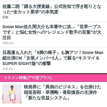
佐藤二朗「踊る大捜査線」公式告知で浮き彫りとな
った“全カット要求”の本気度
芸能
Snow Man佐久間大介も本番中に涙…「世界一ブス
です」と悩む女性への“レジェンド歌手の言葉”が大
注目
イケメン
目黒蓮も入れた「9脚の椅子」も胸アツ！Snow Man
総出演CM「女装メンバー2人」で蘇る“キスマイ＆
SUPER EIGHT版”の衝撃
イケメン
イケメン特集(アサ芸プラス)
映画界に「異例のビジネス」を仕掛けた
稲垣吾郎・草彅剛・香取慎吾の主演作
「新たな収益システム」