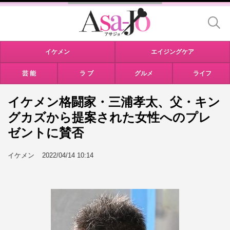
イケメン
エイジングケア
芸 能
ラ ブ
グルメ
ライフ
イケメン格闘家・三浦孝太、父・キン
グカズから提案された女性へのプレ
ゼントに賛否
イケメン
2022/04/14 10:14