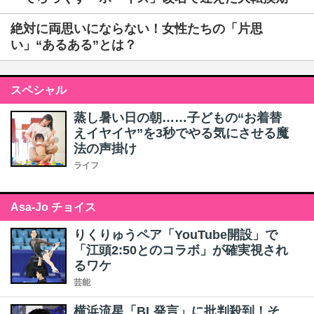
絶対に両思いにならない！女性たちの「片思
い」“あるある”とは？
スペシャル
蒸し暑い日の朝……子どもの“お着替
えイヤイヤ”を3秒でやる気にさせる魔
法の声掛け
ライフ
Asa-Jo チョイス
りくりゅうペア「YouTube開設」で
「江頭2:50とのコラボ」が確実視され
るワケ
芸能
横浜流星「BL発言」に批判殺到！そ