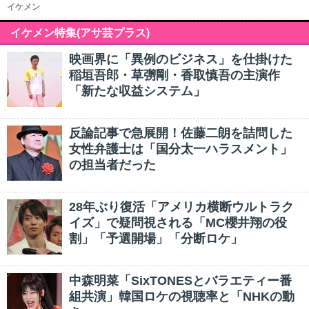
イケメン
イケメン特集(アサ芸プラス)
映画界に「異例のビジネス」を仕掛けた
稲垣吾郎・草彅剛・香取慎吾の主演作
「新たな収益システム」
反論記事で急展開！佐藤二朗を詰問した
女性弁護士は「国分太一ハラスメント」
の担当者だった
28年ぶり復活「アメリカ横断ウルトラク
イズ」で疑問視される「MC櫻井翔の役
割」「予選開場」「分断ロケ」
中森明菜「SixTONESとバラエティー番
組共演」韓国ロケの視聴率と「NHKの動