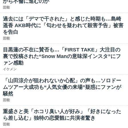
から不倫に進むのか
芸能
過去には「デマで干された」と感じた時期も…島崎
遥香 AKB時代に「匂わせを疑われて殺害予告」被害
を告白
芸能
目黒蓮の不在に賛否も…「FIRST TAKE」大注目の
裏で投稿された“Snow Manの意味深インスタ”にフ
ァン感動
イケメン
「山田涼介が狙われないか心配」の声も…ソロドー
ムツアー大成功も“人気女優の来場”疑惑にファンが
騒然
芸能
重盛さと美「ホコリ臭い人が好み」「好きになった
ら差し込む」独特の恋愛観に共演者驚き
芸能