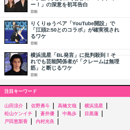
ー！」の深意を初耳告白
芸能
りくりゅうペア「YouTube開設」で
「江頭2:50とのコラボ」が確実視され
るワケ
芸能
横浜流星「BL発言」に批判殺到！そ
れでも芸能関係者が「クレームは無理
筋」と断じるワケ
芸能
注目キーワード
山田涼介
佐野勇斗
高橋文哉
横浜流星
松山ケンイチ
蒼井優
中島歩
目黒蓮
戸田恵梨香
内村光良