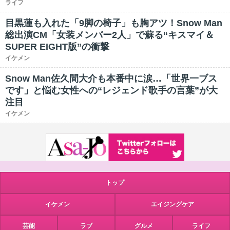
ライフ
目黒蓮も入れた「9脚の椅子」も胸アツ！Snow Man
総出演CM「女装メンバー2人」で蘇る“キスマイ＆
SUPER EIGHT版”の衝撃
イケメン
Snow Man佐久間大介も本番中に涙…「世界一ブス
です」と悩む女性への“レジェンド歌手の言葉”が大
注目
イケメン
トップ
イケメン
エイジングケア
芸能
ラブ
グルメ
ライフ