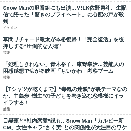
Snow Manの冠番組にも出演…M!LK佐野勇斗、生配
信で語った「驚きのプライベート」に心配の声が殺
到
イケメン
草間リチャード敬太が本格復帰！「完全復活」を後
押しする“圧倒的な人徳”
芸能
「処理しきれない」青木裕子、東野幸治…芸能人の
困惑感想で広がる映画「ちいかわ」考察ブーム
芸能
【Tシャツが乾くまで】“毒親の連鎖”が裏テーマなの
か、中島歩“樹生”の子どもを巻き込む恋模様にイラ
イラする！
芸能
目黒蓮と“社内恋愛”説も…Snow Man「カルビー新
CM」女性キャラ“さく美”との関係性が大注目のワケ