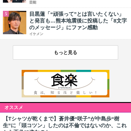
芸能
目黒蓮「“頑張って”とは言いたくない」
5
と発言も…熊本地震後に投稿した「8文字
のメッセージ」にファン感動
イケメン
もっと見る
オススメ
【Tシャツが乾くまで】蒼井優“咲子”が中島歩“樹
生”に「頭コツン」したのは不倫ではないのか、これ