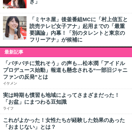
き」
「ミヤネ屋」後釜番組MCに「村上信五と
読売テレビ女子アナ」起用までの「最重
要議論」内幕！「別のタレントと東京の
フリーアナ」が候補に
最新記事
「バチバチに荒れそう」の声も…松本潤「アイドル
プロデュース始動」報道も懸念される“一部旧ジャニ
ファンの反発”とは
イケメン
実は時期も慣習も地域によってさまざまだった！
「お盆」にまつわる豆知識
ライフ
これがよかった！女性たちが経験した効果のあった
「おまじない」とは？