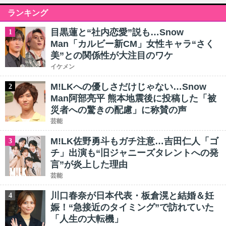
ランキング
目黒蓮と“社内恋愛”説も…Snow
1
Man「カルビー新CM」女性キャラ“さく
美”との関係性が大注目のワケ
イケメン
M!LKへの優しさだけじゃない…Snow
2
Man阿部亮平 熊本地震後に投稿した「被
災者への驚きの配慮」に称賛の声
芸能
M!LK佐野勇斗もガチ注意…吉田仁人「ゴ
3
チ」出演も“旧ジャニーズタレントへの発
言”が炎上した理由
芸能
川口春奈が日本代表・板倉滉と結婚＆妊
4
娠！“急接近のタイミング”で訪れていた
「人生の大転機」