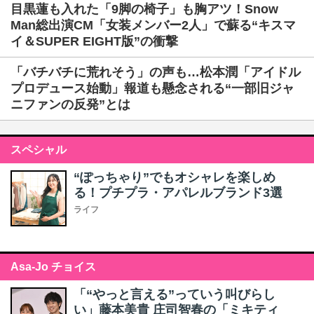
目黒蓮も入れた「9脚の椅子」も胸アツ！Snow
Man総出演CM「女装メンバー2人」で蘇る“キスマ
イ＆SUPER EIGHT版”の衝撃
「バチバチに荒れそう」の声も…松本潤「アイドル
プロデュース始動」報道も懸念される“一部旧ジャ
ニファンの反発”とは
スペシャル
“ぽっちゃり”でもオシャレを楽しめ
る！プチプラ・アパレルブランド3選
ライフ
Asa-Jo チョイス
「“やっと言える”っていう叫びらし
い」藤本美貴 庄司智春の「ミキティ