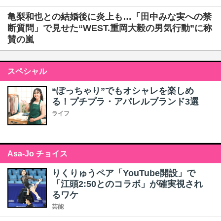
亀梨和也との結婚後に炎上も…「田中みな実への禁
断質問」で見せた“WEST.重岡大毅の男気行動”に称
賛の嵐
スペシャル
“ぽっちゃり”でもオシャレを楽しめ
る！プチプラ・アパレルブランド3選
ライフ
Asa-Jo チョイス
りくりゅうペア「YouTube開設」で
「江頭2:50とのコラボ」が確実視され
るワケ
芸能