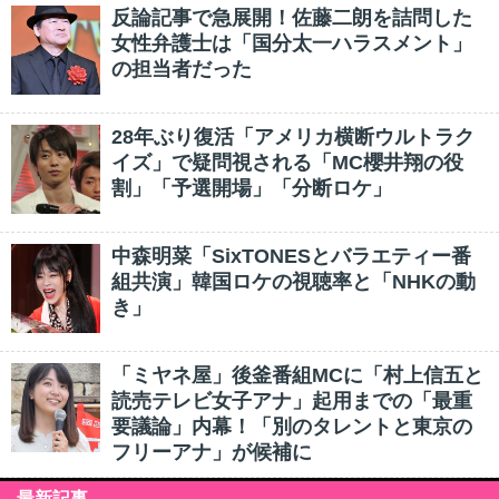
反論記事で急展開！佐藤二朗を詰問した
女性弁護士は「国分太一ハラスメント」
の担当者だった
28年ぶり復活「アメリカ横断ウルトラク
イズ」で疑問視される「MC櫻井翔の役
割」「予選開場」「分断ロケ」
中森明菜「SixTONESとバラエティー番
組共演」韓国ロケの視聴率と「NHKの動
き」
「ミヤネ屋」後釜番組MCに「村上信五と
読売テレビ女子アナ」起用までの「最重
要議論」内幕！「別のタレントと東京の
フリーアナ」が候補に
最新記事