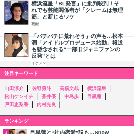
横浜流星「BL発言」に批判殺到！そ
れでも芸能関係者が「クレームは無理
筋」と断じるワケ
芸能
「バチバチに荒れそう」の声も…松本
潤「アイドルプロデュース始動」報道
も懸念される“一部旧ジャニファンの
反発”とは
イケメン
注目キーワード
山田涼介
佐野勇斗
高橋文哉
横浜流星
松山ケンイチ
蒼井優
中島歩
目黒蓮
戸田恵梨香
内村光良
ランキング
目黒蓮と“社内恋愛”説も…Snow
1