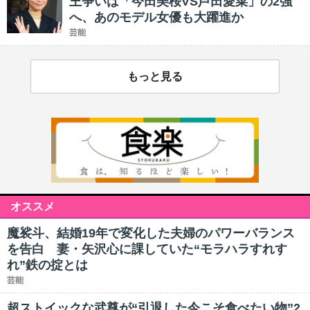
王争いは「今田美桜VS芦田愛菜」の2強
へ、あのモデル女優も大躍進か
芸能
もっと見る
オススメ
魔裟斗、結婚19年で変化した夫婦のパワーバランス
を告白 妻・矢沢心に課していた“モラハラすれす
れ”鉄の掟とは
芸能
超ストイックな武尊が“引退した今こそ食べたい物”2