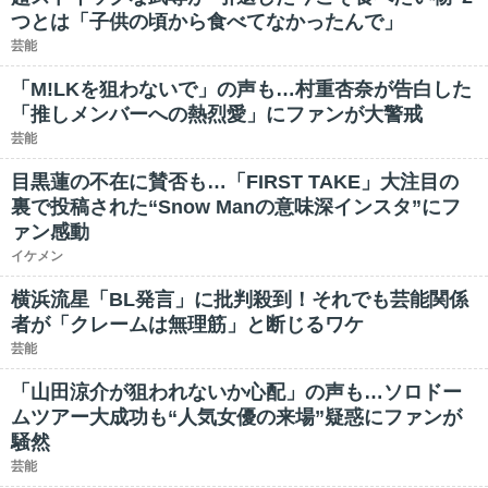
つとは「子供の頃から食べてなかったんで」
芸能
「M!LKを狙わないで」の声も…村重杏奈が告白した
「推しメンバーへの熱烈愛」にファンが大警戒
芸能
目黒蓮の不在に賛否も…「FIRST TAKE」大注目の
裏で投稿された“Snow Manの意味深インスタ”にフ
ァン感動
イケメン
横浜流星「BL発言」に批判殺到！それでも芸能関係
者が「クレームは無理筋」と断じるワケ
芸能
「山田涼介が狙われないか心配」の声も…ソロドー
ムツアー大成功も“人気女優の来場”疑惑にファンが
騒然
芸能