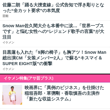
佐藤二朗「踊る大捜査線」公式告知で浮き彫りとな
った“全カット要求”の本気度
芸能
Snow Man佐久間大介も本番中に涙…「世界一ブス
です」と悩む女性への“レジェンド歌手の言葉”が大
注目
イケメン
目黒蓮も入れた「9脚の椅子」も胸アツ！Snow Man
総出演CM「女装メンバー2人」で蘇る“キスマイ＆
SUPER EIGHT版”の衝撃
イケメン
イケメン特集(アサ芸プラス)
映画界に「異例のビジネス」を仕掛けた
稲垣吾郎・草彅剛・香取慎吾の主演作
「新たな収益システム」