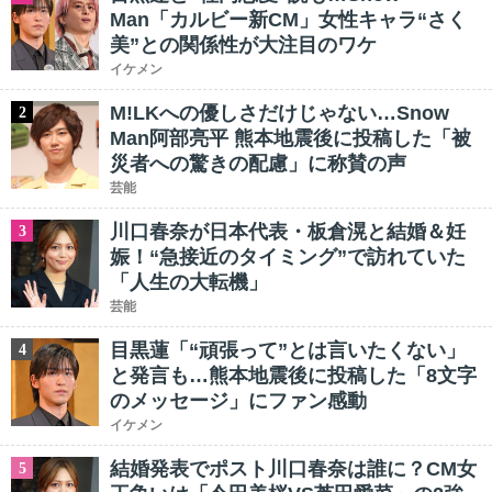
Man「カルビー新CM」女性キャラ“さく
美”との関係性が大注目のワケ
イケメン
M!LKへの優しさだけじゃない…Snow
2
Man阿部亮平 熊本地震後に投稿した「被
災者への驚きの配慮」に称賛の声
芸能
川口春奈が日本代表・板倉滉と結婚＆妊
3
娠！“急接近のタイミング”で訪れていた
「人生の大転機」
芸能
目黒蓮「“頑張って”とは言いたくない」
4
と発言も…熊本地震後に投稿した「8文字
のメッセージ」にファン感動
イケメン
結婚発表でポスト川口春奈は誰に？CM女
5