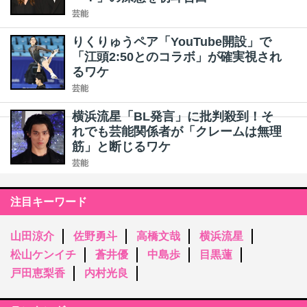
芸能
りくりゅうペア「YouTube開設」で
「江頭2:50とのコラボ」が確実視され
るワケ
芸能
横浜流星「BL発言」に批判殺到！そ
れでも芸能関係者が「クレームは無理
筋」と断じるワケ
芸能
注目キーワード
山田涼介
佐野勇斗
高橋文哉
横浜流星
松山ケンイチ
蒼井優
中島歩
目黒蓮
戸田恵梨香
内村光良