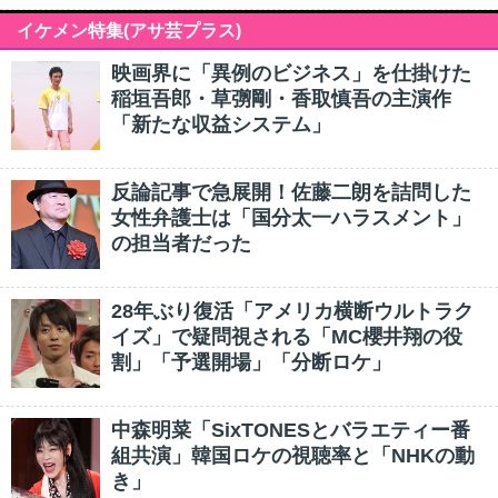
イケメン特集(アサ芸プラス)
映画界に「異例のビジネス」を仕掛けた
稲垣吾郎・草彅剛・香取慎吾の主演作
「新たな収益システム」
反論記事で急展開！佐藤二朗を詰問した
女性弁護士は「国分太一ハラスメント」
の担当者だった
28年ぶり復活「アメリカ横断ウルトラク
イズ」で疑問視される「MC櫻井翔の役
割」「予選開場」「分断ロケ」
中森明菜「SixTONESとバラエティー番
組共演」韓国ロケの視聴率と「NHKの動
き」