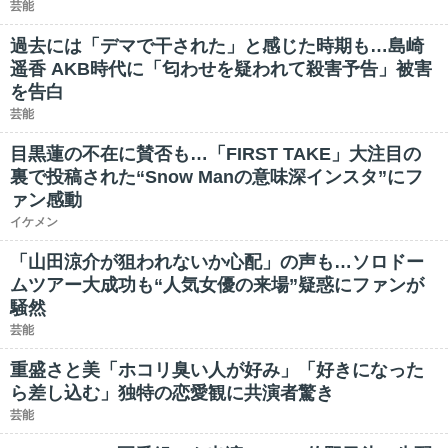
芸能
過去には「デマで干された」と感じた時期も…島崎
遥香 AKB時代に「匂わせを疑われて殺害予告」被害
を告白
芸能
目黒蓮の不在に賛否も…「FIRST TAKE」大注目の
裏で投稿された“Snow Manの意味深インスタ”にフ
ァン感動
イケメン
「山田涼介が狙われないか心配」の声も…ソロドー
ムツアー大成功も“人気女優の来場”疑惑にファンが
騒然
芸能
重盛さと美「ホコリ臭い人が好み」「好きになった
ら差し込む」独特の恋愛観に共演者驚き
芸能