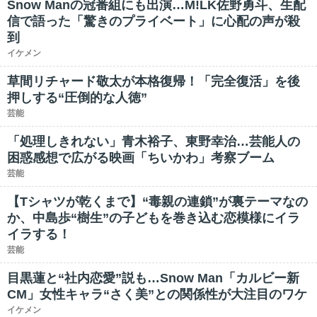
Snow Manの冠番組にも出演…M!LK佐野勇斗、生配
信で語った「驚きのプライベート」に心配の声が殺
到
イケメン
草間リチャード敬太が本格復帰！「完全復活」を後
押しする“圧倒的な人徳”
芸能
「処理しきれない」青木裕子、東野幸治…芸能人の
困惑感想で広がる映画「ちいかわ」考察ブーム
芸能
【Tシャツが乾くまで】“毒親の連鎖”が裏テーマなの
か、中島歩“樹生”の子どもを巻き込む恋模様にイラ
イラする！
芸能
目黒蓮と“社内恋愛”説も…Snow Man「カルビー新
CM」女性キャラ“さく美”との関係性が大注目のワケ
イケメン