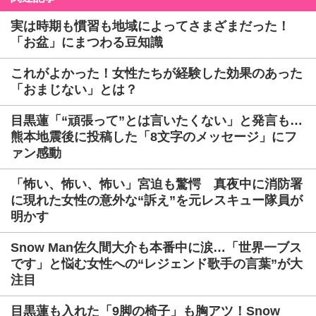
実は時期も慣習も地域によってさまざまだった！
「お盆」にまつわる豆知識
これがよかった！女性たちが経験した効果のあった
「おまじない」とは？
目黒蓮「“頑張って”とは言いたくない」と発言も…
熊本地震後に投稿した「8文字のメッセージ」にフ
ァン感動
「怖い、怖い、怖い」宮迫も驚愕 真夜中に消防署
に現れた女性の意外な“訴え”を元レスキュー隊員が
明かす
Snow Man佐久間大介も本番中に涙…「世界一ブス
です」と悩む女性への“レジェンド歌手の言葉”が大
注目
目黒蓮も入れた「9脚の椅子」も胸アツ！Snow