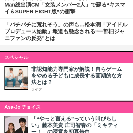
Man総出演CM「女装メンバー2人」で蘇る“キスマ
イ＆SUPER EIGHT版”の衝撃
「バチバチに荒れそう」の声も…松本潤「アイドル
プロデュース始動」報道も懸念される“一部旧ジャ
ニファンの反発”とは
スペシャル
非認知能力専門家が解説！自らゲーム
をやめる子どもに成長する画期的な方
法とは？
ライフ
Asa-Jo チョイス
「“やっと言える”っていう叫びらし
い」藤本美貴 庄司智春の「ミキティ
ー！」の深意を初耳告白