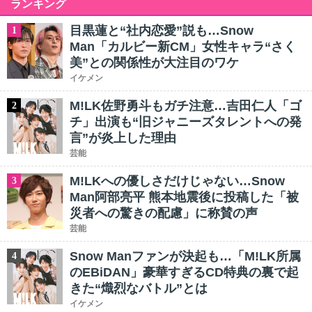
ランキング
目黒蓮と“社内恋愛”説も…Snow
1
Man「カルビー新CM」女性キャラ“さく
美”との関係性が大注目のワケ
イケメン
M!LK佐野勇斗もガチ注意…吉田仁人「ゴ
2
チ」出演も“旧ジャニーズタレントへの発
言”が炎上した理由
芸能
M!LKへの優しさだけじゃない…Snow
3
Man阿部亮平 熊本地震後に投稿した「被
災者への驚きの配慮」に称賛の声
芸能
Snow Manファンが決起も…「M!LK所属
4
のEBiDAN」豪華すぎるCD特典の裏で起
きた“熾烈なバトル”とは
イケメン