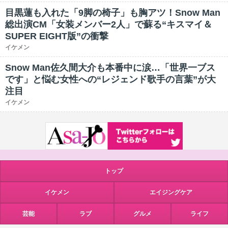
目黒蓮も入れた「9脚の椅子」も胸アツ！Snow Man
総出演CM「女装メンバー2人」で蘇る“キスマイ＆
SUPER EIGHT版”の衝撃
イケメン
Snow Man佐久間大介も本番中に涙…「世界一ブス
です」と悩む女性への“レジェンド歌手の言葉”が大
注目
イケメン
トップ
イケメン
エイジングケア
芸能
ラブ
グルメ
ライフ