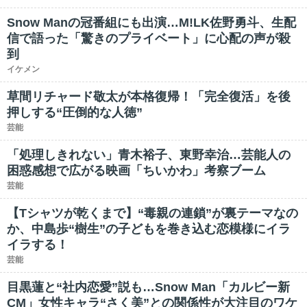
Snow Manの冠番組にも出演…M!LK佐野勇斗、生配
信で語った「驚きのプライベート」に心配の声が殺
到
イケメン
草間リチャード敬太が本格復帰！「完全復活」を後
押しする“圧倒的な人徳”
芸能
「処理しきれない」青木裕子、東野幸治…芸能人の
困惑感想で広がる映画「ちいかわ」考察ブーム
芸能
【Tシャツが乾くまで】“毒親の連鎖”が裏テーマなの
か、中島歩“樹生”の子どもを巻き込む恋模様にイラ
イラする！
芸能
目黒蓮と“社内恋愛”説も…Snow Man「カルビー新
CM」女性キャラ“さく美”との関係性が大注目のワケ