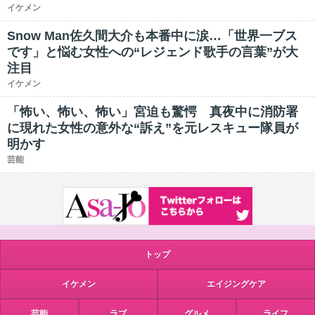
イケメン
Snow Man佐久間大介も本番中に涙…「世界一ブス
です」と悩む女性への“レジェンド歌手の言葉”が大
注目
イケメン
「怖い、怖い、怖い」宮迫も驚愕 真夜中に消防署
に現れた女性の意外な“訴え”を元レスキュー隊員が
明かす
芸能
トップ
イケメン
エイジングケア
芸能
ラブ
グルメ
ライフ