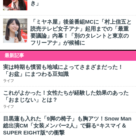
き」
「ミヤネ屋」後釜番組MCに「村上信五と
読売テレビ女子アナ」起用までの「最重
要議論」内幕！「別のタレントと東京の
フリーアナ」が候補に
最新記事
実は時期も慣習も地域によってさまざまだった！
「お盆」にまつわる豆知識
ライフ
これがよかった！女性たちが経験した効果のあった
「おまじない」とは？
ライフ
目黒蓮も入れた「9脚の椅子」も胸アツ！Snow Man
総出演CM「女装メンバー2人」で蘇る“キスマイ＆
SUPER EIGHT版”の衝撃