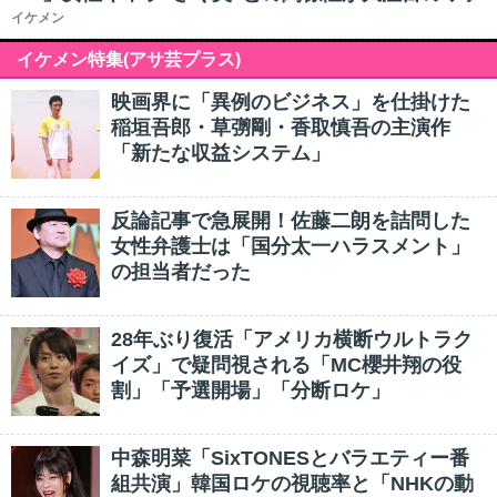
イケメン
イケメン特集(アサ芸プラス)
映画界に「異例のビジネス」を仕掛けた
稲垣吾郎・草彅剛・香取慎吾の主演作
「新たな収益システム」
反論記事で急展開！佐藤二朗を詰問した
女性弁護士は「国分太一ハラスメント」
の担当者だった
28年ぶり復活「アメリカ横断ウルトラク
イズ」で疑問視される「MC櫻井翔の役
割」「予選開場」「分断ロケ」
中森明菜「SixTONESとバラエティー番
組共演」韓国ロケの視聴率と「NHKの動