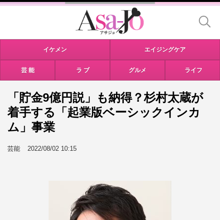
イケメン
エイジングケア
芸 能
ラ ブ
グルメ
ライフ
「貯金9億円説」も納得？杉村太蔵が
着手する「起業版ベーシックインカ
ム」事業
芸能
2022/08/02 10:15