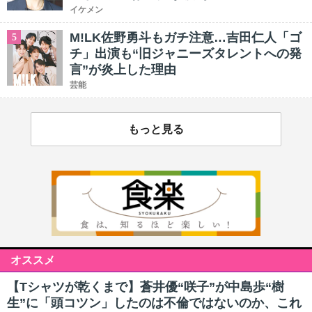
イケメン
M!LK佐野勇斗もガチ注意…吉田仁人「ゴ
5
チ」出演も“旧ジャニーズタレントへの発
言”が炎上した理由
芸能
もっと見る
オススメ
【Tシャツが乾くまで】蒼井優“咲子”が中島歩“樹
生”に「頭コツン」したのは不倫ではないのか、これ