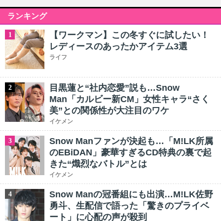
ランキング
【ワークマン】この冬すぐに試したい！
1
レディースのあったかアイテム3選
ライフ
目黒蓮と“社内恋愛”説も…Snow
2
Man「カルビー新CM」女性キャラ“さく
美”との関係性が大注目のワケ
イケメン
Snow Manファンが決起も…「M!LK所属
3
のEBiDAN」豪華すぎるCD特典の裏で起
きた“熾烈なバトル”とは
イケメン
Snow Manの冠番組にも出演…M!LK佐野
4
勇斗、生配信で語った「驚きのプライベ
ート」に心配の声が殺到