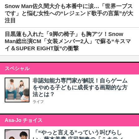
Snow Man佐久間大介も本番中に涙…「世界一ブス
です」と悩む女性への“レジェンド歌手の言葉”が大
注目
目黒蓮も入れた「9脚の椅子」も胸アツ！Snow
Man総出演CM「女装メンバー2人」で蘇る“キスマ
イ＆SUPER EIGHT版”の衝撃
スペシャル
非認知能力専門家が解説！自らゲーム
をやめる子どもに成長する画期的な方
法とは？
ライフ
Asa-Jo チョイス
「“やっと言える”っていう叫びらし