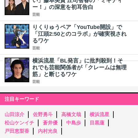
い」藤本美貴 庄司智春の「ミキティ
ー！」の深意を初耳告白
芸能
りくりゅうペア「YouTube開設」で
「江頭2:50とのコラボ」が確実視され
るワケ
芸能
横浜流星「BL発言」に批判殺到！そ
れでも芸能関係者が「クレームは無理
筋」と断じるワケ
芸能
注目キーワード
山田涼介
佐野勇斗
高橋文哉
横浜流星
松山ケンイチ
蒼井優
中島歩
目黒蓮
戸田恵梨香
内村光良