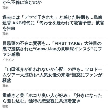
から不倫に進むのか
芸能
過去には「デマで干された」と感じた時期も…島崎
遥香 AKB時代に「匂わせを疑われて殺害予告」被害
を告白
芸能
目黒蓮の不在に賛否も…「FIRST TAKE」大注目の
裏で投稿された“Snow Manの意味深インスタ”にフ
ァン感動
イケメン
「山田涼介が狙われないか心配」の声も…ソロドー
ムツアー大成功も“人気女優の来場”疑惑にファンが
騒然
芸能
重盛さと美「ホコリ臭い人が好み」「好きになった
ら差し込む」独特の恋愛観に共演者驚き
芸能