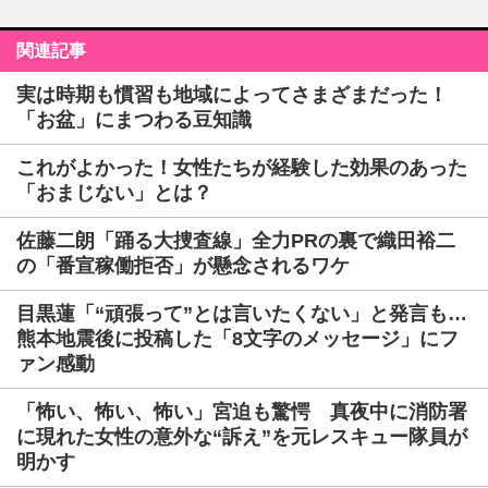
関連記事
実は時期も慣習も地域によってさまざまだった！
「お盆」にまつわる豆知識
これがよかった！女性たちが経験した効果のあった
「おまじない」とは？
佐藤二朗「踊る大捜査線」全力PRの裏で織田裕二
の「番宣稼働拒否」が懸念されるワケ
目黒蓮「“頑張って”とは言いたくない」と発言も…
熊本地震後に投稿した「8文字のメッセージ」にフ
ァン感動
「怖い、怖い、怖い」宮迫も驚愕 真夜中に消防署
に現れた女性の意外な“訴え”を元レスキュー隊員が
明かす