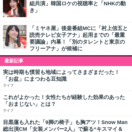
組共演」韓国ロケの視聴率と「NHKの動
き」
「ミヤネ屋」後釜番組MCに「村上信五と
読売テレビ女子アナ」起用までの「最重
要議論」内幕！「別のタレントと東京の
フリーアナ」が候補に
最新記事
実は時期も慣習も地域によってさまざまだった！
「お盆」にまつわる豆知識
ライフ
これがよかった！女性たちが経験した効果のあった
「おまじない」とは？
ライフ
目黒蓮も入れた「9脚の椅子」も胸アツ！Snow Man
総出演CM「女装メンバー2人」で蘇る“キスマイ＆