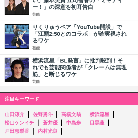
い」藤本美貴 庄司智春の「ミキティ
ー！」の深意を初耳告白
芸能
りくりゅうペア「YouTube開設」で
「江頭2:50とのコラボ」が確実視され
るワケ
芸能
横浜流星「BL発言」に批判殺到！そ
れでも芸能関係者が「クレームは無理
筋」と断じるワケ
芸能
注目キーワード
山田涼介
佐野勇斗
高橋文哉
横浜流星
松山ケンイチ
蒼井優
中島歩
目黒蓮
戸田恵梨香
内村光良