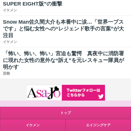
SUPER EIGHT版”の衝撃
イケメン
Snow Man佐久間大介も本番中に涙…「世界一ブス
です」と悩む女性への“レジェンド歌手の言葉”が大
注目
イケメン
「怖い、怖い、怖い」宮迫も驚愕 真夜中に消防署
に現れた女性の意外な“訴え”を元レスキュー隊員が
明かす
芸能
トップ
イケメン
エイジングケア