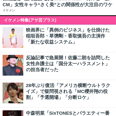
CM」女性キャラ“さく美”との関係性が大注目のワケ
イケメン
イケメン特集(アサ芸プラス)
映画界に「異例のビジネス」を仕掛けた
稲垣吾郎・草彅剛・香取慎吾の主演作
「新たな収益システム」
反論記事で急展開！佐藤二朗を詰問した
女性弁護士は「国分太一ハラスメント」
の担当者だった
28年ぶり復活「アメリカ横断ウルトラク
イズ」で疑問視される「MC櫻井翔の役
割」「予選開場」「分断ロケ」
中森明菜「SixTONESとバラエティー番