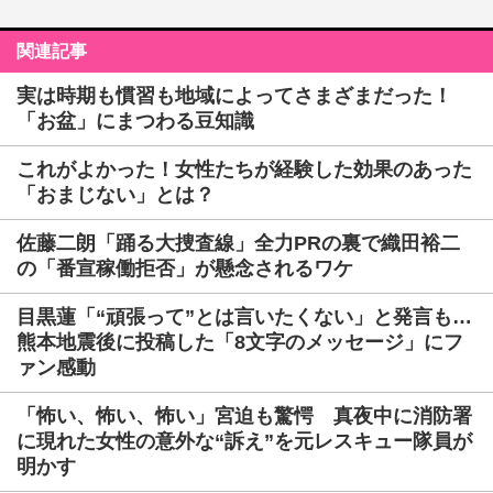
関連記事
実は時期も慣習も地域によってさまざまだった！
「お盆」にまつわる豆知識
これがよかった！女性たちが経験した効果のあった
「おまじない」とは？
佐藤二朗「踊る大捜査線」全力PRの裏で織田裕二
の「番宣稼働拒否」が懸念されるワケ
目黒蓮「“頑張って”とは言いたくない」と発言も…
熊本地震後に投稿した「8文字のメッセージ」にフ
ァン感動
「怖い、怖い、怖い」宮迫も驚愕 真夜中に消防署
に現れた女性の意外な“訴え”を元レスキュー隊員が
明かす