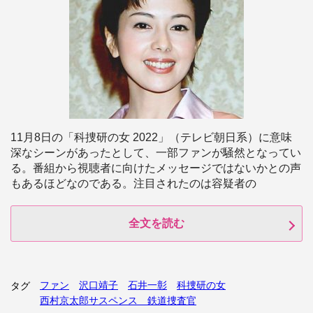
11月8日の「科捜研の女 2022」（テレビ朝日系）に意味
深なシーンがあったとして、一部ファンが騒然となってい
る。番組から視聴者に向けたメッセージではないかとの声
もあるほどなのである。注目されたのは容疑者の
全文を読む
ファン
沢口靖子
石井一彰
科捜研の女
タグ
西村京太郎サスペンス 鉄道捜査官