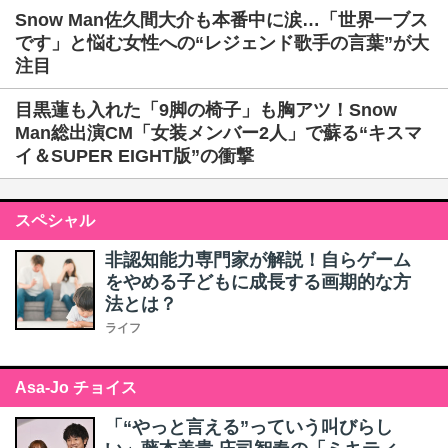
Snow Man佐久間大介も本番中に涙…「世界一ブス
です」と悩む女性への“レジェンド歌手の言葉”が大
注目
目黒蓮も入れた「9脚の椅子」も胸アツ！Snow
Man総出演CM「女装メンバー2人」で蘇る“キスマ
イ＆SUPER EIGHT版”の衝撃
スペシャル
非認知能力専門家が解説！自らゲーム
をやめる子どもに成長する画期的な方
法とは？
ライフ
Asa-Jo チョイス
「“やっと言える”っていう叫びらし