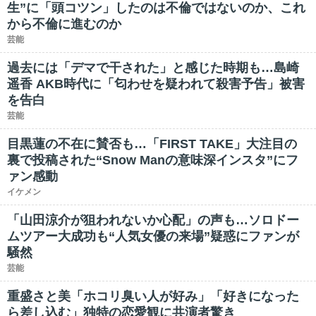
生”に「頭コツン」したのは不倫ではないのか、これ
から不倫に進むのか
芸能
過去には「デマで干された」と感じた時期も…島崎
遥香 AKB時代に「匂わせを疑われて殺害予告」被害
を告白
芸能
目黒蓮の不在に賛否も…「FIRST TAKE」大注目の
裏で投稿された“Snow Manの意味深インスタ”にフ
ァン感動
イケメン
「山田涼介が狙われないか心配」の声も…ソロドー
ムツアー大成功も“人気女優の来場”疑惑にファンが
騒然
芸能
重盛さと美「ホコリ臭い人が好み」「好きになった
ら差し込む」独特の恋愛観に共演者驚き