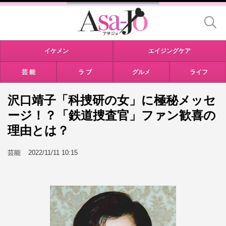
イケメン
エイジングケア
芸 能
ラ ブ
グルメ
ライフ
沢口靖子「科捜研の女」に極秘メッセ
ージ！？「鉄道捜査官」ファン歓喜の
理由とは？
芸能
2022/11/11 10:15