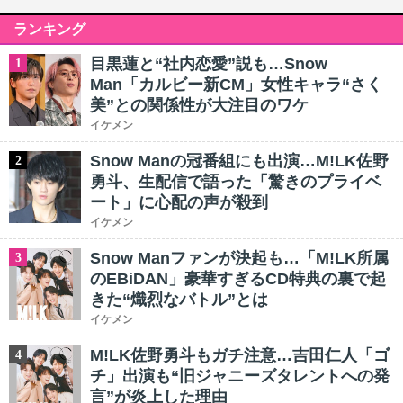
ランキング
目黒蓮と“社内恋愛”説も…Snow
1
Man「カルビー新CM」女性キャラ“さく
美”との関係性が大注目のワケ
イケメン
Snow Manの冠番組にも出演…M!LK佐野
2
勇斗、生配信で語った「驚きのプライベ
ート」に心配の声が殺到
イケメン
Snow Manファンが決起も…「M!LK所属
3
のEBiDAN」豪華すぎるCD特典の裏で起
きた“熾烈なバトル”とは
イケメン
M!LK佐野勇斗もガチ注意…吉田仁人「ゴ
4
チ」出演も“旧ジャニーズタレントへの発
言”が炎上した理由