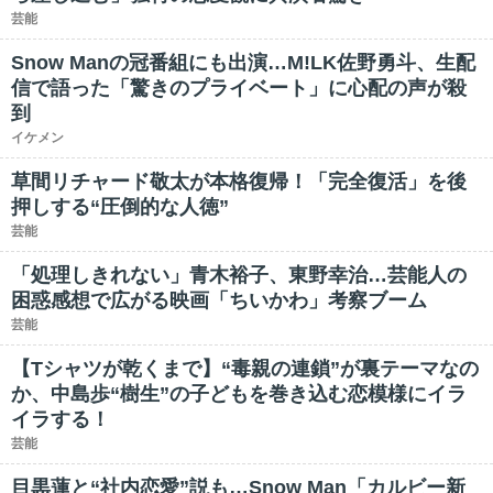
芸能
Snow Manの冠番組にも出演…M!LK佐野勇斗、生配
信で語った「驚きのプライベート」に心配の声が殺
到
イケメン
草間リチャード敬太が本格復帰！「完全復活」を後
押しする“圧倒的な人徳”
芸能
「処理しきれない」青木裕子、東野幸治…芸能人の
困惑感想で広がる映画「ちいかわ」考察ブーム
芸能
【Tシャツが乾くまで】“毒親の連鎖”が裏テーマなの
か、中島歩“樹生”の子どもを巻き込む恋模様にイラ
イラする！
芸能
目黒蓮と“社内恋愛”説も…Snow Man「カルビー新