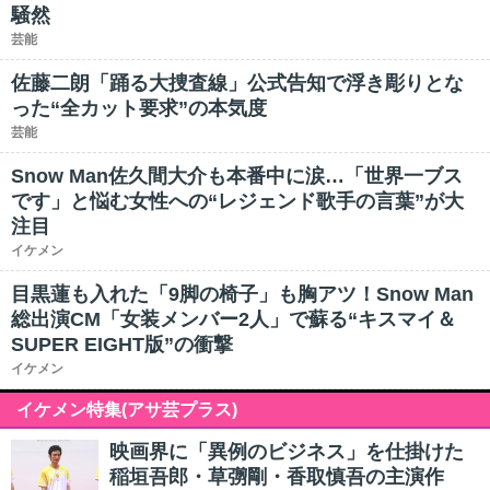
騒然
芸能
佐藤二朗「踊る大捜査線」公式告知で浮き彫りとな
った“全カット要求”の本気度
芸能
Snow Man佐久間大介も本番中に涙…「世界一ブス
です」と悩む女性への“レジェンド歌手の言葉”が大
注目
イケメン
目黒蓮も入れた「9脚の椅子」も胸アツ！Snow Man
総出演CM「女装メンバー2人」で蘇る“キスマイ＆
SUPER EIGHT版”の衝撃
イケメン
イケメン特集(アサ芸プラス)
映画界に「異例のビジネス」を仕掛けた
稲垣吾郎・草彅剛・香取慎吾の主演作