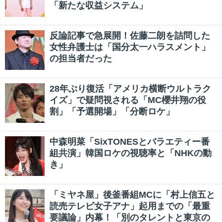
「新たな収益システム」
反論記事で急展開！佐藤二朗を詰問した
女性弁護士は「国分太一ハラスメント」
の担当者だった
28年ぶり復活「アメリカ横断ウルトラク
イズ」で疑問視される「MC櫻井翔の役
割」「予選開場」「分断ロケ」
中森明菜「SixTONESとバラエティー番
組共演」韓国ロケの視聴率と「NHKの動
き」
「ミヤネ屋」後釜番組MCに「村上信五と
読売テレビ女子アナ」起用までの「最重
要議論」内幕！「別のタレントと東京の