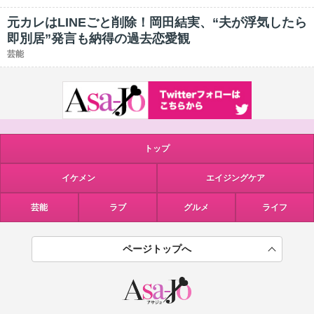
元カレはLINEごと削除！岡田結実、“夫が浮気したら
即別居”発言も納得の過去恋愛観
芸能
トップ
イケメン
エイジングケア
芸能
ラブ
グルメ
ライフ
ページトップへ