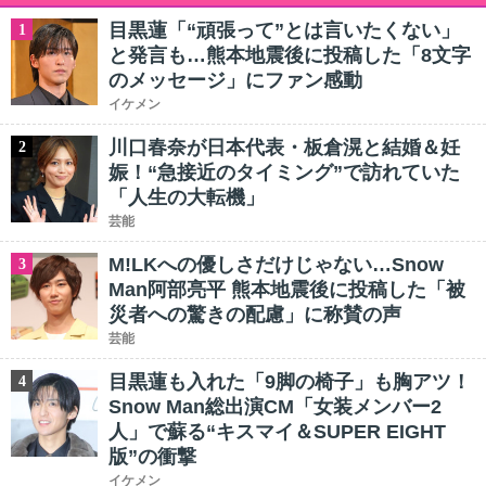
目黒蓮「“頑張って”とは言いたくない」
1
と発言も…熊本地震後に投稿した「8文字
のメッセージ」にファン感動
イケメン
川口春奈が日本代表・板倉滉と結婚＆妊
2
娠！“急接近のタイミング”で訪れていた
「人生の大転機」
芸能
M!LKへの優しさだけじゃない…Snow
3
Man阿部亮平 熊本地震後に投稿した「被
災者への驚きの配慮」に称賛の声
芸能
目黒蓮も入れた「9脚の椅子」も胸アツ！
4
Snow Man総出演CM「女装メンバー2
人」で蘇る“キスマイ＆SUPER EIGHT
版”の衝撃
イケメン