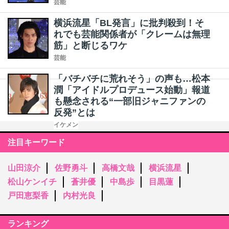
芸能
横浜流星「BL発言」に批判殺到！そ
れでも芸能関係者が「クレームは無理
筋」と断じるワケ
芸能
「バチバチに荒れそう」の声も…松本
潤「アイドルプロデュース始動」報道
も懸念される“一部旧ジャニファンの
反発”とは
イケメン
注目キーワード
山田涼介
佐野勇斗
高橋文哉
横浜流星
松山ケンイチ
蒼井優
中島歩
目黒蓮
戸田恵梨香
内村光良
ランキング