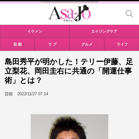
イケメン
エイジングケア
芸 能
ラ ブ
グルメ
ライフ
島田秀平が明かした！テリー伊藤、足
立梨花、岡田圭右に共通の「開運仕事
術」とは？
芸能
2022/11/27 07:14