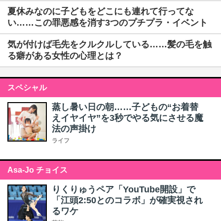
夏休みなのに子どもをどこにも連れて行ってな
い……この罪悪感を消す3つのプチプラ・イベント
気が付けば毛先をクルクルしている……髪の毛を触
る癖がある女性の心理とは？
スペシャル
蒸し暑い日の朝……子どもの“お着替
えイヤイヤ”を3秒でやる気にさせる魔
法の声掛け
ライフ
Asa-Jo チョイス
りくりゅうペア「YouTube開設」で
「江頭2:50とのコラボ」が確実視され
るワケ