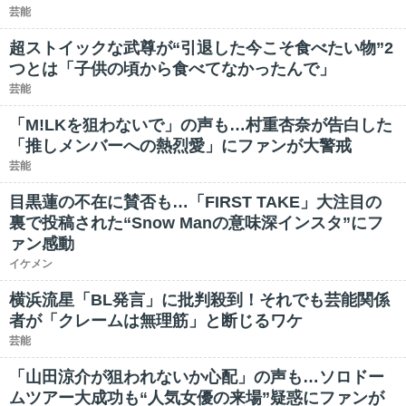
芸能
超ストイックな武尊が“引退した今こそ食べたい物”2
つとは「子供の頃から食べてなかったんで」
芸能
「M!LKを狙わないで」の声も…村重杏奈が告白した
「推しメンバーへの熱烈愛」にファンが大警戒
芸能
目黒蓮の不在に賛否も…「FIRST TAKE」大注目の
裏で投稿された“Snow Manの意味深インスタ”にフ
ァン感動
イケメン
横浜流星「BL発言」に批判殺到！それでも芸能関係
者が「クレームは無理筋」と断じるワケ
芸能
「山田涼介が狙われないか心配」の声も…ソロドー
ムツアー大成功も“人気女優の来場”疑惑にファンが