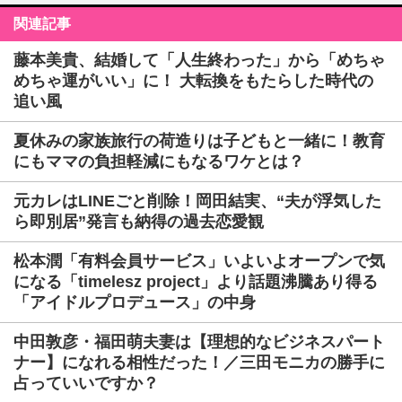
関連記事
藤本美貴、結婚して「人生終わった」から「めちゃ
めちゃ運がいい」に！ 大転換をもたらした時代の
追い風
夏休みの家族旅行の荷造りは子どもと一緒に！教育
にもママの負担軽減にもなるワケとは？
元カレはLINEごと削除！岡田結実、“夫が浮気した
ら即別居”発言も納得の過去恋愛観
松本潤「有料会員サービス」いよいよオープンで気
になる「timelesz project」より話題沸騰あり得る
「アイドルプロデュース」の中身
中田敦彦・福田萌夫妻は【理想的なビジネスパート
ナー】になれる相性だった！／三田モニカの勝手に
占っていいですか？