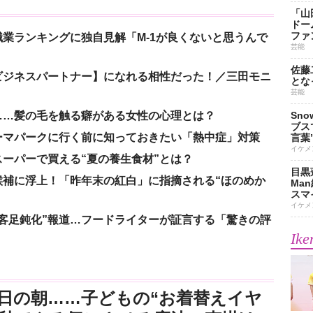
「山
ドー
ファ
業ランキングに独自見解「M-1が良くないと思うんで
芸能
佐藤
ビジネスパートナー】になれる相性だった！／三田モニ
とな
芸能
……髪の毛を触る癖がある女性の心理とは？
Sn
ブス
ーマパークに行く前に知っておきたい「熱中症」対策
言葉
イケメ
ーパーで買える“夏の養生食材”とは？
目黒
候補に浮上！「昨年末の紅白」に指摘される“ほのめか
Ma
スマイ
イケメ
客足鈍化”報道…フードライターが証言する「驚きの評
Ike
日の朝……子どもの“お着替えイヤ