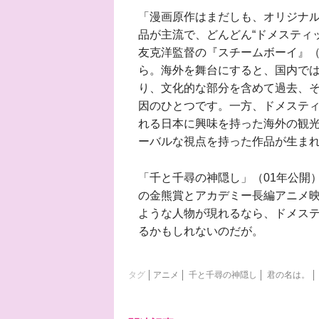
「漫画原作はまだしも、オリジナ
品が主流で、どんどん“ドメスティ
友克洋監督の『スチームボーイ』（
ら。海外を舞台にすると、国内で
り、文化的な部分を含めて過去、
因のひとつです。一方、ドメステ
れる日本に興味を持った海外の観
ーバルな視点を持った作品が生ま
「千と千尋の神隠し」（01年公開
の金熊賞とアカデミー長編アニメ
ような人物が現れるなら、ドメス
るかもしれないのだが。
タグ
アニメ
千と千尋の神隠し
君の名は。