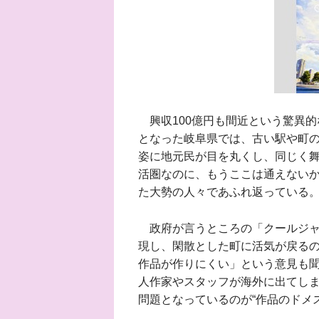
興収100億円も間近という驚異的
となった岐阜県では、古い駅や町
姿に地元民が目を丸くし、同じく
活圏なのに、もうここは通えない
た大勢の人々であふれ返っている
政府が言うところの「クールジャ
現し、閑散とした町に活気が戻る
作品が作りにくい」という意見も
人作家やスタッフが海外に出てしま
問題となっているのが“作品のドメ