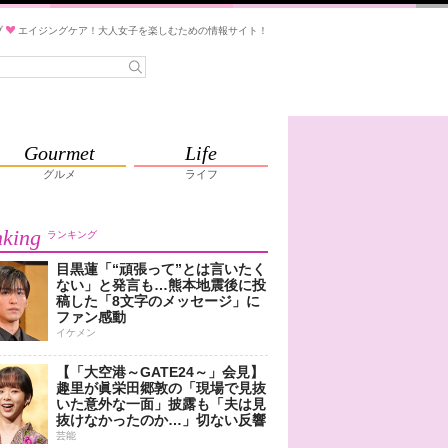
ブ
エイジングケア！大人女子を楽しむための情報サイト！
Gourmet
Life
グルメ
ライフ
king
ランキング
目黒蓮「“頑張って”とは言いたく
ない」と発言も…熊本地震後に投
稿した「8文字のメッセージ」に
ファン感動
イケメン
【「大空港～GATE24～」会見】
趣里が眞栄田郷敦の「現場で見抜
いた意外な一面」披露も「夫は見
抜けなかったのか…」切ない反響
芸能