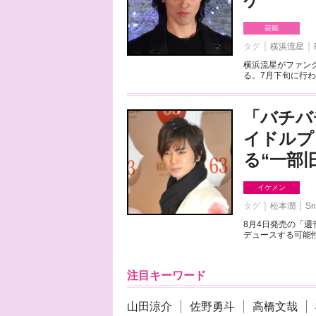
ケ
芸能
タグ
横浜流星
横浜流星がファンク
る。7月下旬に行わ
「バチバ
イドルプ
る“一部
イケメン
タグ
松本潤
Sn
8月4日発売の「
デュースする可能性
注目キーワード
山田涼介
佐野勇斗
高橋文哉