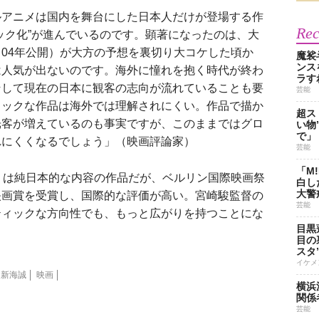
ルアニメは国内を舞台にした日本人だけが登場する作
Re
ック化”が進んでいるのです。顕著になったのは、大
04年公開）が大方の予想を裏切り大コケした頃か
魔裟
ンス
は人気が出ないのです。海外に憧れを抱く時代が終わ
ラす
そして現在の日本に観客の志向が流れていることも要
芸能
ィックな作品は海外では理解されにくい。作品で描か
超ス
光客が増えているのも事実ですが、このままではグロ
い物
で」
れにくくなるでしょう」（映画評論家）
芸能
「M
）は純日本的な内容の作品だが、ベルリン国際映画祭
白し
大警
映画賞を受賞し、国際的な評価が高い。宮崎駿監督の
芸能
ティックな方向性でも、もっと広がりを持つことにな
目黒
目の
スタ
イケメ
新海誠
映画
横浜
関係
芸能