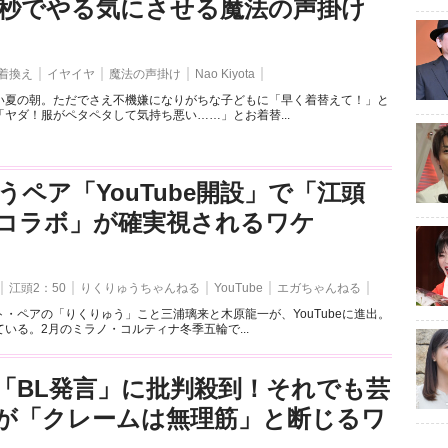
3秒でやる気にさせる魔法の声掛け
着換え
イヤイヤ
魔法の声掛け
Nao Kiyota
い夏の朝。ただでさえ不機嫌になりがちな子どもに「早く着替えて！」と
ヤダ！服がペタペタして気持ち悪い……」とお着替...
うペア「YouTube開設」で「江頭
とのコラボ」が確実視されるワケ
江頭2：50
りくりゅうちゃんねる
YouTube
エガちゃんねる
・ペアの「りくりゅう」こと三浦璃来と木原龍一が、YouTubeに進出。
いる。2月のミラノ・コルティナ冬季五輪で...
「BL発言」に批判殺到！それでも芸
が「クレームは無理筋」と断じるワ