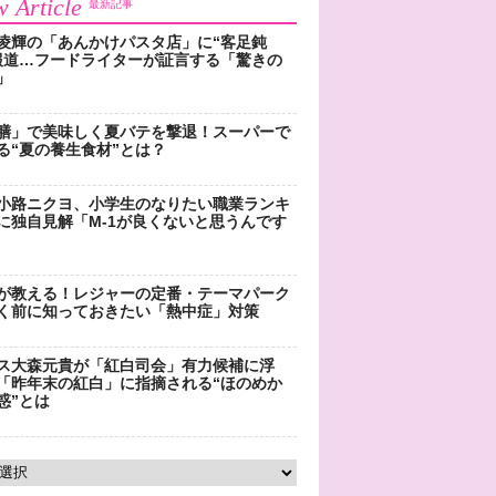
 Article
最新記事
凌輝の「あんかけパスタ店」に“客足鈍
報道…フードライターが証言する「驚きの
」
膳」で美味しく夏バテを撃退！スーパーで
る“夏の養生食材”とは？
小路ニクヨ、小学生のなりたい職業ランキ
に独自見解「M-1が良くないと思うんです
が教える！レジャーの定番・テーマパーク
く前に知っておきたい「熱中症」対策
ス大森元貴が「紅白司会」有力候補に浮
「昨年末の紅白」に指摘される“ほのめか
惑”とは