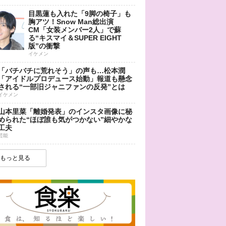
目黒蓮も入れた「9脚の椅子」も
胸アツ！Snow Man総出演
CM「女装メンバー2人」で蘇
る“キスマイ＆SUPER EIGHT
版”の衝撃
イケメン
「バチバチに荒れそう」の声も…松本潤
「アイドルプロデュース始動」報道も懸念
される“一部旧ジャニファンの反発”とは
イケメン
山本里菜「離婚発表」のインスタ画像に秘
められた“ほぼ誰も気がつかない”細やかな
工夫
芸能
もっと見る