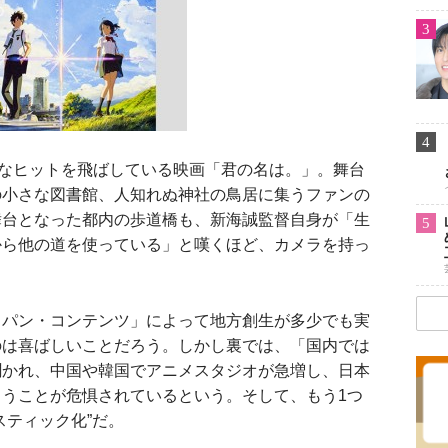
3
4
なヒットを飛ばしている映画「君の名は。」。舞台
の小さな図書館、人知れぬ神社の鳥居に集うファンの
舞台となった都内の歩道橋も、新海誠監督自身が「生
5
から他の道を使っている」と嘆くほど、カメラを持っ
。
パン・コンテンツ」によって地方創生が多少でも実
のは喜ばしいことだろう。しかし裏では、「国内では
聞かれ、中国や韓国でアニメスタジオが急増し、日本
うことが危惧されているという。そして、もう1つ
スティック化”だ。