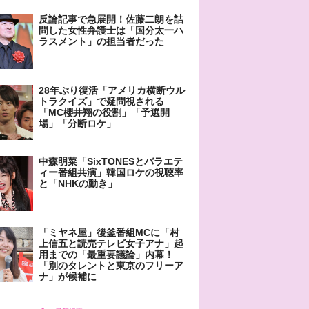
反論記事で急展開！佐藤二朗を詰
問した女性弁護士は「国分太一ハ
ラスメント」の担当者だった
28年ぶり復活「アメリカ横断ウル
トラクイズ」で疑問視される
「MC櫻井翔の役割」「予選開
場」「分断ロケ」
中森明菜「SixTONESとバラエテ
ィー番組共演」韓国ロケの視聴率
と「NHKの動き」
「ミヤネ屋」後釜番組MCに「村
上信五と読売テレビ女子アナ」起
用までの「最重要議論」内幕！
「別のタレントと東京のフリーア
ナ」が候補に