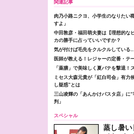
関連記事
肉乃小路ニクヨ、小学生のなりたい職
すよ」
中田敦彦・福田萌夫妻は【理想的な
カの勝手に占っていいですか？
気が付けば毛先をクルクルしている
医師が教える！レジャーの定番・テ
「薬膳」で美味しく夏バテを撃退！ス
ミセス大森元貴が「紅白司会」有力
し疑惑”とは
三山凌輝の「あんかけパスタ店」に“
判」
スペシャル
蒸し暑い