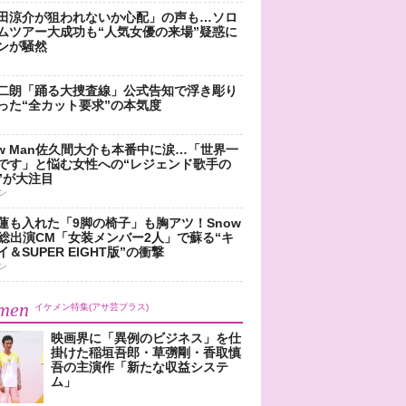
田涼介が狙われないか心配」の声も…ソロ
ムツアー大成功も“人気女優の来場”疑惑に
ンが騒然
二朗「踊る大捜査線」公式告知で浮き彫り
った“全カット要求”の本気度
ow Man佐久間大介も本番中に涙…「世界一
です」と悩む女性への“レジェンド歌手の
”が大注目
ン
蓮も入れた「9脚の椅子」も胸アツ！Snow
n総出演CM「女装メンバー2人」で蘇る“キ
＆SUPER EIGHT版”の衝撃
ン
men
イケメン特集(アサ芸プラス)
映画界に「異例のビジネス」を仕
掛けた稲垣吾郎・草彅剛・香取慎
吾の主演作「新たな収益システ
ム」