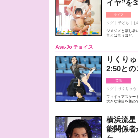
イヤ”を
ライフ
タグ
子ども
お
ジメジメと蒸し暑
言えば言うほど、「
Asa-Jo チョイス
りくりゅ
2:50
芸能
タグ
りくりゅう
フィギュアスケート
大きな注目を集めて
横浜流星
能関係者