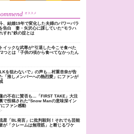
commend
オススメ
斗、結婚19年で変化した夫婦のパワーバラ
を告白 妻・矢沢心に課していた“モラハ
れすれ”鉄の掟とは
トイックな武尊が“引退した今こそ食べた
”2つとは「子供の頃から食べてなかったん
!LKを狙わないで」の声も…村重杏奈が告
た「推しメンバーへの熱烈愛」にファンが
戒
蓮の不在に賛否も…「FIRST TAKE」大注
裏で投稿された“Snow Manの意味深イン
”にファン感動
ン
流星「BL発言」に批判殺到！それでも芸能
者が「クレームは無理筋」と断じるワケ