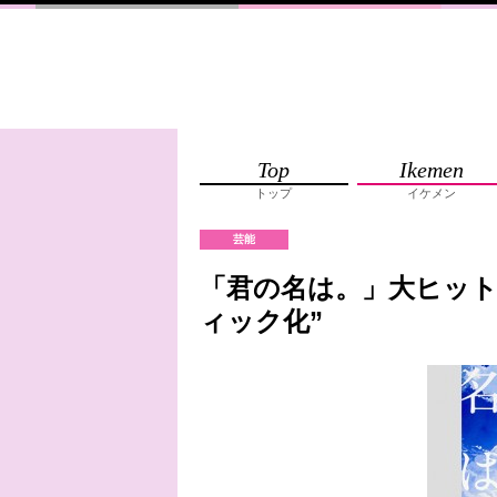
Top
Ikemen
トップ
イケメン
芸能
「君の名は。」大ヒット
ィック化”