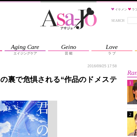
イケメン
ラ
SEARCH
Aging Care
Geino
Love
エイジングケア
芸 能
ラ ブ
2016/09/25 17:58
Ran
の裏で危惧される“作品のドメステ
1
2