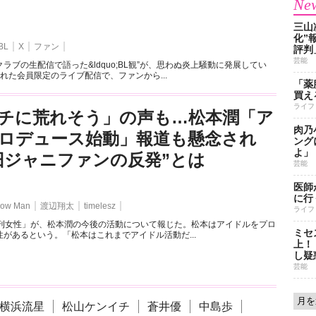
New
三山
化”
BL
X
ファン
評判
芸能
ラブの生配信で語った&ldquo;BL観”が、思わぬ炎上騒動に発展してい
れた会員限定のライブ配信で、ファンから...
「薬
買え
ライフ
チに荒れそう」の声も…松本潤「ア
肉乃
ロデュース始動」報道も懸念され
ング
よ」
旧ジャニファンの反発”とは
芸能
医師
に行
ow Man
渡辺翔太
timelesz
ライフ
週刊女性」が、松本潤の今後の活動について報じた。松本はアイドルをプロ
ミセ
があるという。「松本はこれまでアイドル活動だ...
上！
し疑
芸能
横浜流星
松山ケンイチ
蒼井優
中島歩