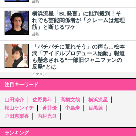
芸能
横浜流星「BL発言」に批判殺到！そ
れでも芸能関係者が「クレームは無理
筋」と断じるワケ
芸能
「バチバチに荒れそう」の声も…松本
潤「アイドルプロデュース始動」報道
も懸念される“一部旧ジャニファンの
反発”とは
イケメン
注目キーワード
山田涼介
佐野勇斗
高橋文哉
横浜流星
松山ケンイチ
蒼井優
中島歩
目黒蓮
戸田恵梨香
内村光良
ランキング