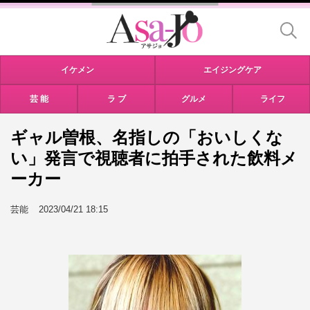
イケメン
エイジングケア
芸 能
ラ ブ
グルメ
ライフ
ギャル曽根、名指しの「おいしくな
い」発言で視聴者に拍手された飲料メ
ーカー
芸能
2023/04/21 18:15