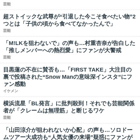
芸能
超ストイックな武尊が“引退した今こそ食べたい物”2
つとは「子供の頃から食べてなかったんで」
芸能
「M!LKを狙わないで」の声も…村重杏奈が告白した
「推しメンバーへの熱烈愛」にファンが大警戒
芸能
目黒蓮の不在に賛否も…「FIRST TAKE」大注目の
裏で投稿された“Snow Manの意味深インスタ”にフ
ァン感動
イケメン
横浜流星「BL発言」に批判殺到！それでも芸能関係
者が「クレームは無理筋」と断じるワケ
芸能
「山田涼介が狙われないか心配」の声も…ソロドー
ムツアー大成功も“人気女優の来場”疑惑にファンが