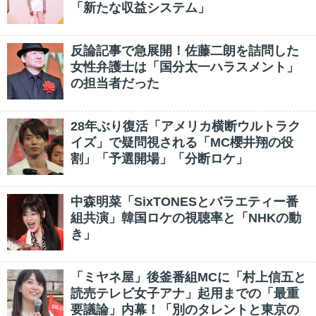
「新たな収益システム」
反論記事で急展開！佐藤二朗を詰問した
女性弁護士は「国分太一ハラスメント」
の担当者だった
28年ぶり復活「アメリカ横断ウルトラク
イズ」で疑問視される「MC櫻井翔の役
割」「予選開場」「分断ロケ」
中森明菜「SixTONESとバラエティー番
組共演」韓国ロケの視聴率と「NHKの動
き」
「ミヤネ屋」後釜番組MCに「村上信五と
読売テレビ女子アナ」起用までの「最重
要議論」内幕！「別のタレントと東京の