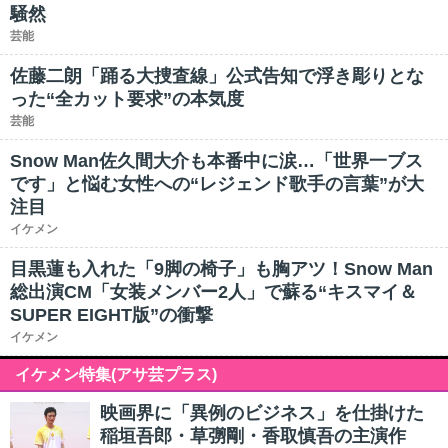
騒然
芸能
佐藤二朗「踊る大捜査線」公式告知で浮き彫りとな
った“全カット要求”の本気度
芸能
Snow Man佐久間大介も本番中に涙…「世界一ブス
です」と悩む女性への“レジェンド歌手の言葉”が大
注目
イケメン
目黒蓮も入れた「9脚の椅子」も胸アツ！Snow Man
総出演CM「女装メンバー2人」で蘇る“キスマイ＆
SUPER EIGHT版”の衝撃
イケメン
イケメン特集(アサ芸プラス)
映画界に「異例のビジネス」を仕掛けた
稲垣吾郎・草彅剛・香取慎吾の主演作