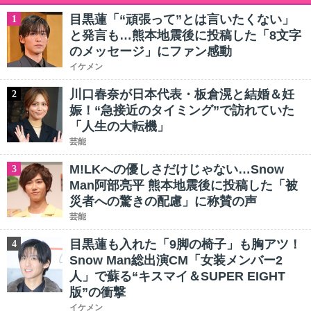
目黒蓮「“頑張って”とは言いたくない」
1
と発言も…熊本地震後に投稿した「8文字
のメッセージ」にファン感動
イケメン
川口春奈が日本代表・板倉滉と結婚＆妊
2
娠！“急接近のタイミング”で訪れていた
「人生の大転機」
芸能
M!LKへの優しさだけじゃない…Snow
3
Man阿部亮平 熊本地震後に投稿した「被
災者への驚きの配慮」に称賛の声
芸能
目黒蓮も入れた「9脚の椅子」も胸アツ！
4
Snow Man総出演CM「女装メンバー2
人」で蘇る“キスマイ＆SUPER EIGHT
版”の衝撃
イケメン