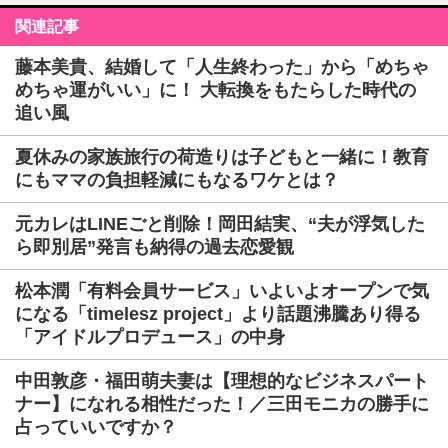
関連記事
藤本美貴、結婚して「人生終わった」から「めちゃ
めちゃ運がいい」に！ 大転換をもたらした時代の
追い風
夏休みの家族旅行の荷造りは子どもと一緒に！教育
にもママの負担軽減にもなるワケとは？
元カレはLINEごと削除！岡田結実、“夫が浮気した
ら即別居”発言も納得の過去恋愛観
松本潤「有料会員サービス」いよいよオープンで気
になる「timelesz project」より話題沸騰あり得る
「アイドルプロデュース」の中身
中田敦彦・福田萌夫妻は【理想的なビジネスパート
ナー】になれる相性だった！／三田モニカの勝手に
占っていいですか？