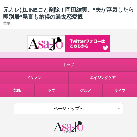
元カレはLINEごと削除！岡田結実、“夫が浮気したら
即別居”発言も納得の過去恋愛観
芸能
トップ
イケメン
エイジングケア
芸能
ラブ
グルメ
ライフ
ページトップへ